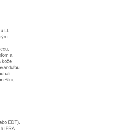
mu LL
vným
úcou,
eľom a
a kože
evanduľou
odhalí
rieška,
ebo EDT).
ch IFRA