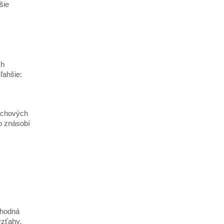
šie
ch
ľahšie:
achových
o znásobí
Vhodná
zťahy.