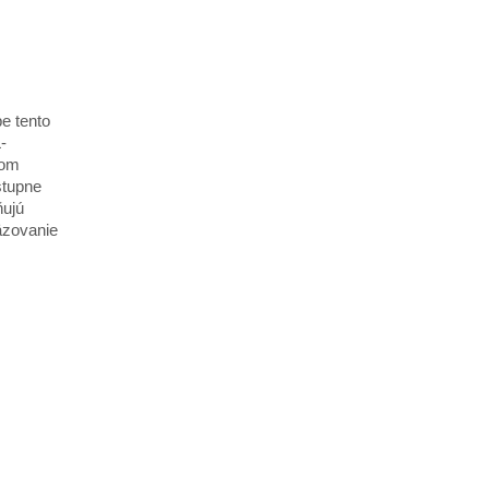
e tento
-
kom
stupne
ňujú
äzovanie