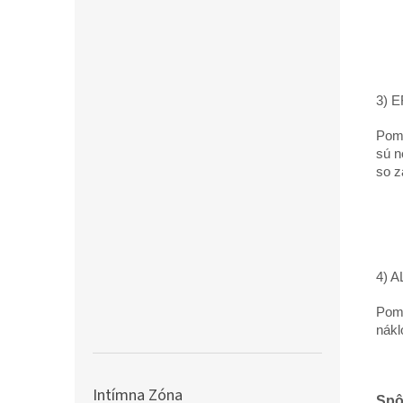
3) 
Pomô
sú n
so z
4) 
Pomô
nákl
Intímna Zóna
Spô