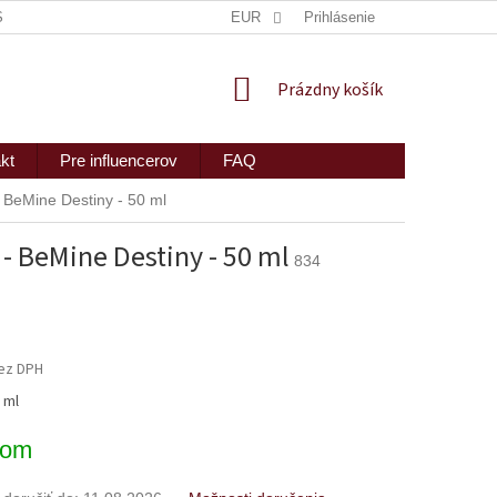
ISKRÉTNE ZASLANIE
MAPA SERVERU
EUR
Prihlásenie
2PEOPLE S.R.O.
NÁKUPNÝ
Prázdny košík
KOŠÍK
kt
Pre influencerov
FAQ
 BeMine Destiny - 50 ml
- BeMine Destiny - 50 ml
834
bez DPH
ová
 ml
dom