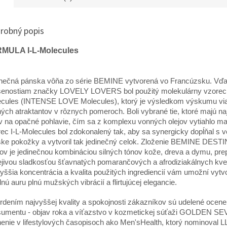
prostaty,..
robný popis
MULA I-L-Molecules
nečná pánska vôňa zo série BEMINE vytvorená vo Francúzsku. Vď
enostiam značky LOVELY LOVERS bol použitý molekulárny vzorec 
cules (INTENSE LOVE Molecules), ktorý je výsledkom výskumu vi
ých atraktantov v rôznych pomeroch. Boli vybrané tie, ktoré majú na
v na opačné pohlavie, čím sa z komplexu vonných olejov vytiahlo 
ec I-L-Molecules bol zdokonalený tak, aby sa synergicky dopĺňal s 
ke pokožky a vytvoril tak jedinečný celok. Zloženie BEMINE DESTI
v je jedinečnou kombináciou silných tónov kože, dreva a dymu, pre
ejivou sladkosťou šťavnatých pomarančových a afrodiziakálnych kve
yššia koncentrácia a kvalita použitých ingrediencií vám umožní vytvo
nú auru plnú mužských vibrácií a flirtujúcej elegancie.
rdením najvyššej kvality a spokojnosti zákazníkov sú udelené ocen
umentu - objav roka a víťazstvo v kozmetickej súťaži GOLDEN SE
enie v lifestylových časopisoch ako Men'sHealth, ktorý nominoval