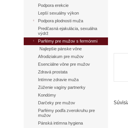
Podpora erekcie
Lepší sexuálny výkon
Podpora plodnosti muža
Predčasná ejakulácia, sexuálna
výdrž
Parfémy pre mužov s fermónmi
Najlepšie pánske vône
Afrodiziakum pre mužov
Esenciálne vône pre mužov
Zdravá prostata
Intímne zdravie muža
Zúženie vagíny partnerky
Kondómy
Súvisi
Darčeky pre mužov
Parfémy podľa zverokruhu pre
mužov
Pánská intímna hygiena