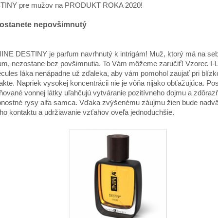
TINY pre mužov na PRODUKT ROKA 2020!
ostanete nepovšimnutý
NE DESTINY je parfum navrhnutý k intrigám! Muž, ktorý má na seb
um, nezostane bez povšimnutia. To Vám môžeme zaručiť! Vzorec I-L
cules láka nenápadne už zďaleka, aby vám pomohol zaujať pri blíz
akte. Napriek vysokej koncentrácii nie je vôňa nijako obťažujúca. Po
ňované vonnej látky uľahčujú vytváranie pozitívneho dojmu a zdôraz
nostné rysy alfa samca. Vďaka zvýšenému záujmu žien bude nadv
ho kontaktu a udržiavanie vzťahov oveľa jednoduchšie.