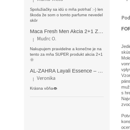
Hodnotenie produktu je 5 z 5 hviezdičiek.
Spolužiačky sa idú o mňa potrhať :-) len
škoda že som o tomto parfume nevedel
Pod
skôr
FOR
Maca Fresh Men Akcia 2+1 ZDARMA (270kapsúl )
Mudrc O.
|
Hodnotenie produktu je 5 z 5 hviezdičiek.
Jedi
Nakupujem pravidelne a konečne je na
skús
tento za mňa SUPER produkt akcia 2+1
Mole
🌞
vonn
vply
AL-ZAHRA Layali Essence – zmyselný arabský parfém pre ženy s originálnymi orientálnymi tónmi v luxusnom dubajskom štýle (50 ml)
Vzor
Veronika
|
Hodnotenie produktu je 5 z 5 hviezdičiek.
páns
mužo
Krásna vôňa👄
s hr
Najv
zvod
Potv
kons
ocen