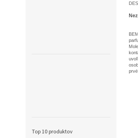
DES
Nez
BEMI
parf
Mole
kont
uvoľ
osob
prvé
Top 10 produktov