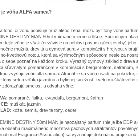
 je vôňa ALFA samca?
a toho, či vôňu popisuje muž alebo žena, môžu byť tóny vône parfu
INE DESTINY MAN 50ml vnímané mierne odlišne. Spoločným hla
m tejto vône je však (nezávisle na pohlaví posudzujúcej osoby) jeho
močne mužná, drevitá a dymová aura v kombinácii s hrejivou, vibruj
no-kvetinovú notou, ktorá sa výnimočným spôsobom nesie za nosit
 o sebe poznať na každom kroku. Výrazný dymový základ z dreva 
a šťavnatým pomarančom v kombinácii s bergamotom, šafranom, l
alkou zvyšuje vôňu alfa samca. Akonáhle sa vôňa usadí na pokožke, 
e tóny srdca vďaka jazmínu a bylinnej sviežosti kvetu muškátového o
ý zdôrazňujú smelosť a odvahu vône.
VA
: pomaranč, fialka, levanduľa, bergamont, šafran
DCE
: muškát, jazmín
KLAD
: koža, semiš, drevité tóny, céder
EMINE DESTINY 50ml MAN je naozajstný parfum (nie je iba EDP al
a obsahu maximálneho množstva pachových atraktantov povolený
ernational Fragrance Association) sa vyznačuje dokonalou projekciou