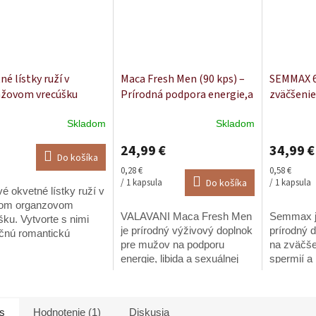
é lístky ruží v
Maca Fresh Men (90 kps) –
SEMMAX 6
žovom vrecúšku
Prírodná podpora energie,a
zväčšenie
libida pre mužov
Skladom
Skladom
Priemerné
Priemerné
hodnotenie
hodnoteni
24,99 €
34,99 €
produktu
produktu
Do košíka
je
je
Jednotková
Jednotková
0,28 €
0,58 €
4,9
4,7
cena:
cena:
/ 1 kapsula
Do košíka
/ 1 kapsula
é okvetné lístky ruží v
z
z
om organzovom
5
5
VALAVANI Maca Fresh Men
Semmax je
hviezdičiek.
hviezdičiek
ku. Vytvorte s nimi
je prírodný výživový doplnok
prírodný 
ečnú romantickú
pre mužov na podporu
na zväčše
féru. cca 100ks v
energie, libida a sexuálnej
spermií a 
.
výkonnosti. Obsahuje
Vďaka zme
kombináciu troch účinných
extraktov
látok – peruánskej macy
stimuluje 
s
Hodnotenie (1)
Diskusia
(Lepidium meyenii),...
semennýc