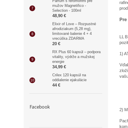
Parfum s feromónmi pre
rafi
mužov Magnetifico -
prod
Selection - 100ml
48,90 €
Pre
Elixir of Love – Rozpustné
afrodiziakum (5,28 mg),
limitované balenie 4 + 4
LL B
vrecúška ZDARMA
pozi
20 €
RX Plus 60 kapsúl – podpora
1) 
vitality, výdrže a mužskej
energie
Vďak
34,99 €
zlož
Crilex 120 kapsúl na
vašu
oddialenie ejakulácie
44 €
Facebook
2) 
Pach
komb