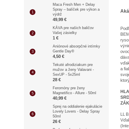
Maca Fresh Men + Delay
Spray – balíček pre výkon a
Aká
výdrž
49,99 €
KÁVA pre našich baličov
Podľ
Vašej zásielky
BEM
1 €
ryso
výni
Aniónové absorpčné intímky
Gentle Day®
ovoc
4,50 €
dáva
vďak
Tekuté afrodiziakum pre
a fi
mužov a ženy Valavani -
SexUP - 5x25ml
svoj
28 €
ktor
Feromóny pre ženy
HLA
Magnetifico - Allure - 50ml
SR
40,99 €
ZÁ
Sprej na oddialenie ejakulácie
Lovely Lovers - Delay Spray
LL B
50ml
Vďak
26 €
(Int