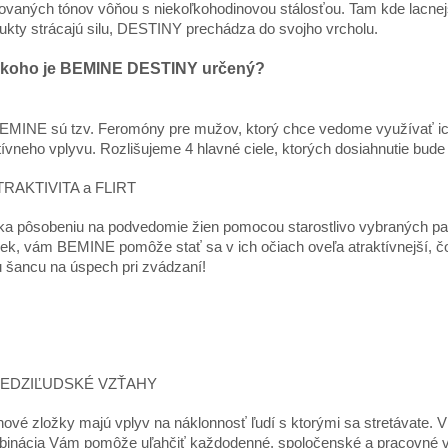
novaných tónov vôňou s niekoľkohodinovou stálosťou. Tam kde lacnej
ukty strácajú silu, DESTINY prechádza do svojho vrcholu.
 koho je BEMINE DESTINY určený?
EMINE sú tzv. Feromóny pre mužov, ktorý chce vedome využívať i
tívneho vplyvu. Rozlišujeme 4 hlavné ciele, ktorých dosiahnutie bude 
ATRAKTIVITA a FLIRT
a pôsobeniu na podvedomie žien pomocou starostlivo vybraných p
iek, vám BEMINE pomôže stať sa v ich očiach oveľa atraktívnejší, č
 šancu na úspech pri zvádzaní!
MEDZIĽUDSKÉ VZŤAHY
ové zložky majú vplyv na náklonnosť ľudí s ktorými sa stretávate. 
inácia Vám pomôže uľahčiť každodenné, spoločenské a pracovné v