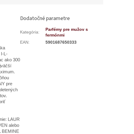
.
Dodatočné parametre
Parfémy pre mužov s
Kategória
:
fermónmi
EAN
:
5901687650333
aka
I-L-
ac ako 300
jväčší
maximum.
vôňou
NY pre
pletených
tov.
riť
enie: LAUR
VEN alebo
 LL BEMINE