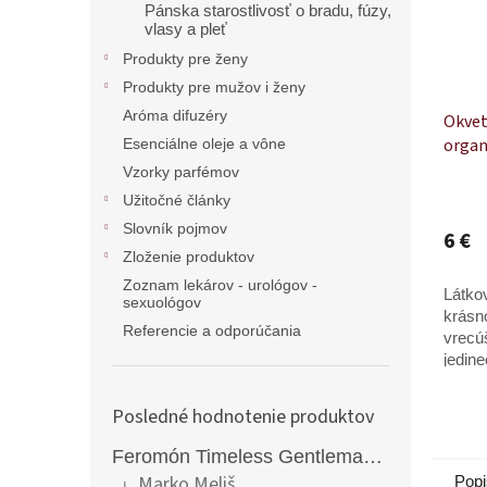
Pánska starostlivosť o bradu, fúzy,
vlasy a pleť
Produkty pre ženy
Produkty pre mužov i ženy
Aróma difuzéry
Okvetn
organ
Esenciálne oleje a vône
Vzorky parfémov
Užitočné články
Slovník pojmov
6 €
Zloženie produktov
Zoznam lekárov - urológov -
Látkov
sexuológov
krásn
Referencie a odporúčania
vrecúš
jedin
atmos
balení
Posledné hodnotenie produktov
Feromón Timeless Gentleman silný feromónový parfém pre mužov - 50ml
Marko Meliš
Popi
|