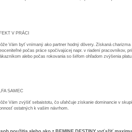
EFEKT V PRÁCI
že Vám byť vnímaný ako partner hodný dôvery. Získaná charizma a
eoceniteľné počas práce spočívajúcej napr. v riadení pracovníkov, pr
ákazníkom alebo počas rokovania so šéfom ohľadom zvýšenia platu
ALFA SAMEC
že Vám zvýšiť sebaistotu, čo uľahčuje získanie dominancie v skupi
onnosť ostatných k vašim návrhom.
sob použitia alebo ako z BEMINE DESTINY vyťažiť maxim