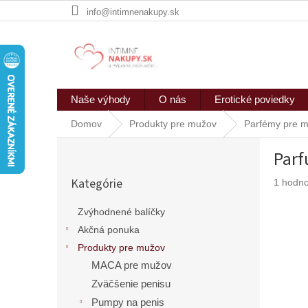
Prejsť
info@intimnenakupy.sk
na
obsah
Naše výhody
O nás
Erotické poviedky
Domov
Produkty pre mužov
Parfémy pre m
B
Parf
o
Preskočiť
č
Kategórie
Prieme
1 hodno
kategórie
n
hodnote
ý
produkt
Zvýhodnené balíčky
p
je
Akčná ponuka
a
5,0
n
z
Produkty pre mužov
5
e
MACA pre mužov
hviezdič
l
Zväčšenie penisu
Pumpy na penis