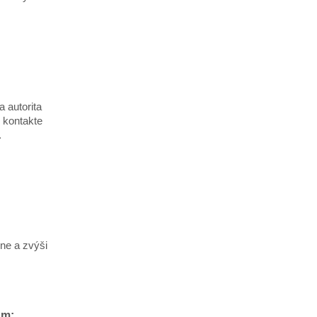
 autorita
i kontakte
.
ne a zvýši
um: