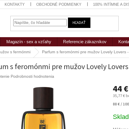
KONTAKTY
OBCHODNÉ PODMIENKY
100% INTÍMNE A D
HĽADAŤ
Magazín - sex a vzťahy
Referencie zákazníkov
Konta
užov s fermónmi
Parfum s feromónmi pre mužov Lovely Lovers -
um s feromónmi pre mužov Lovely Lovers 
rné
tenie
Podrobnosti hodnotenia
nie
44 €
u
35,77 € 
Jednotk
88 € / 100
cena:
iek.
Skla