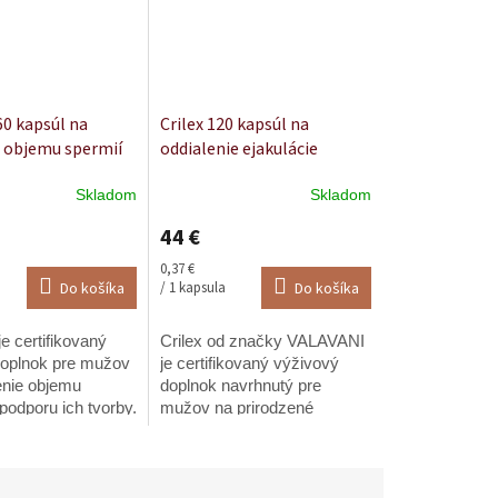
0 kapsúl na
Crilex 120 kapsúl na
 objemu spermií
oddialenie ejakulácie
Skladom
Skladom
Priemerné
e
hodnotenie
44 €
produktu
je
Jednotková
0,37 €
5,0
cena:
Do košíka
/ 1 kapsula
Do košíka
z
5
 certifikovaný
Crilex od značky VALAVANI
.
hviezdičiek.
doplnok pre mužov
je certifikovaný výživový
nie objemu
doplnok navrhnutý pre
podporu ich tvorby.
mužov na prirodzené
si bylinných
zlepšenie kontroly nad
 a aminokyselín
vyvrcholením a predĺženie
činnosť
intímneho výkonu. ✔
h vačkov a
Certifikát SZÚ | ✔ Vedomá...