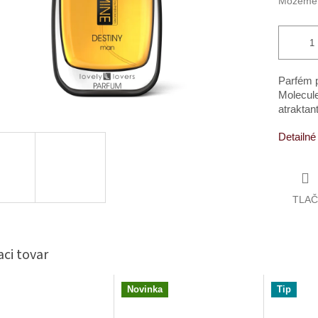
Môžeme d
Parfém p
Molecul
atraktan
Detailné
TLAČ
aci tovar
Novinka
Tip