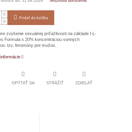
oručiť do:
11.08.2026
Možnosti doručenia
Pridať do košíka
re zvýšenie sexuálnej príťažlivosti na základe I-L-
es Formula s 20% koncentráciou vonných
tov. tzv. feromóny pre mužov.
 informácie
OPÝTAŤ SA
STRÁŽIŤ
ZDIEĽAŤ