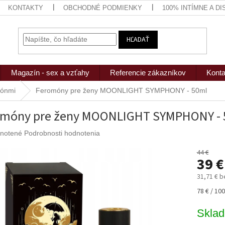
KONTAKTY
OBCHODNÉ PODMIENKY
100% INTÍMNE A D
HĽADAŤ
Magazín - sex a vzťahy
Referencie zákazníkov
Konta
mónmi
Feromóny pre ženy MOONLIGHT SYMPHONY - 50ml
omóny pre ženy MOONLIGHT SYMPHONY - 
rné
notené
Podrobnosti hodnotenia
nie
u
44 €
39 €
31,71 € 
Jednotk
78 € / 100
iek.
cena:
Skla