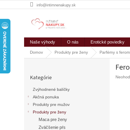
Prejsť
info@intimnenakupy.sk
na
obsah
Naše výhody
O nás
Erotické poviedky
Domov
Produkty pre ženy
Parfémy s fero
B
Fer
o
Preskočiť
č
Kategórie
Prieme
Neohod
kategórie
n
hodnote
ý
produkt
Zvýhodnené balíčky
p
je
Akčná ponuka
a
0,0
n
z
Produkty pre mužov
5
e
Produkty pre ženy
hviezdič
l
Maca pre ženy
Zväčšenie pŕs