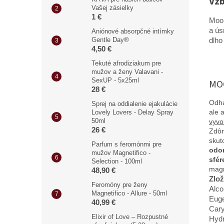
Vzb
Vašej zásielky
1 €
Moon
a ús
Aniónové absorpčné intímky
Gentle Day®
dlho
4,50 €
Tekuté afrodiziakum pre
mužov a ženy Valavani -
SexUP - 5x25ml
MO
28 €
Odha
Sprej na oddialenie ejakulácie
ale 
Lovely Lovers - Delay Spray
50ml
vyvo
26 €
Zdôr
sku
Parfum s feromónmi pre
odom
mužov Magnetifico -
sfér
Selection - 100ml
magn
48,90 €
Zlož
Feromóny pre ženy
Alco
Magnetifico - Allure - 50ml
Euge
40,99 €
Cary
Elixir of Love – Rozpustné
Hydr