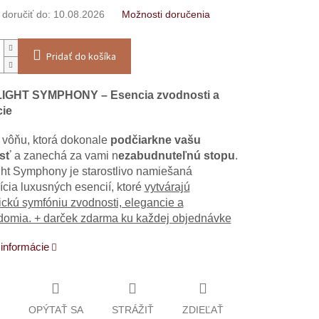
oručiť do:
10.08.2026
Možnosti doručenia
Pridať do košíka
GHT SYMPHONY – Esencia zvodnosti a
cie
 vôňu, ktorá dokonale
podčiarkne vašu
sť
a zanechá za vami n
ezabudnuteľnú stopu
.
ht Symphony je starostlivo namiešaná
cia luxusných esencií, ktoré
vytvárajú
ckú symfóniu zvodnosti, elegancie a
omia. + darček zdarma ku každej objednávke
 informácie
OPÝTAŤ SA
STRÁŽIŤ
ZDIEĽAŤ