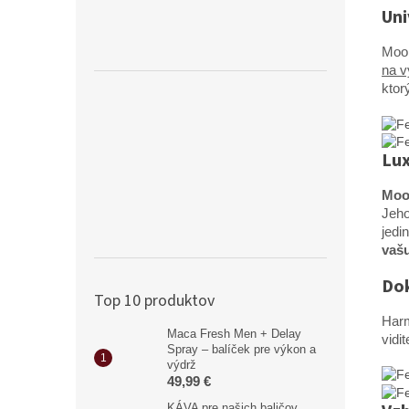
Uni
Moon
na v
ktor
Lux
Moo
Jeho
jedi
vašu
Dok
Top 10 produktov
Har
Maca Fresh Men + Delay
vidi
Spray – balíček pre výkon a
výdrž
49,99 €
KÁVA pre našich baličov