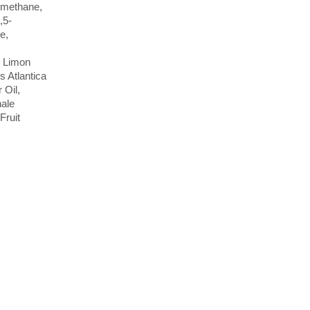
lmethane,
,5-
e,
s Limon
s Atlantica
 Oil,
nale
Fruit