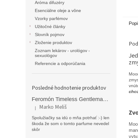
Aróma difuzéry
Esenciálne oleje a vône
Vzorky parfémov
Popi
Užitočné články
Slovník pojmov
Pod
Zloženie produktov
Zoznam lekárov - urológov -
Jed
sexuológov
zmy
Referencie a odporúčania
Moo
zmys
vnút
Posledné hodnotenie produktov
chcú
Feromón Timeless Gentleman silný feromónový parfém pre mužov - 50ml
Marko Meliš
|
Hodnotenie produktu je 5 z 5 hviezdičiek.
Zv
Spolužiačky sa idú o mňa potrhať :-) len
škoda že som o tomto parfume nevedel
Moon
skôr
mand
vytv