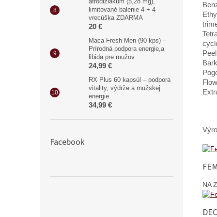
afrodiziakum (5,28 mg),
Benz
limitované balenie 4 + 4
Ethy
vrecúška ZDARMA
trim
20 €
Tetr
Maca Fresh Men (90 kps) –
cycl
Prírodná podpora energie,a
Peel
libida pre mužov
Bark
24,99 €
Pogo
RX Plus 60 kapsúl – podpora
Flow
vitality, výdrže a mužskej
Extr
energie
34,99 €
Výr
Facebook
FEM
NA 
DEC