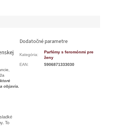
Dodatočné parametre
enskej
Parfémy s feromónmi pre
Kategória
:
ženy
EAN
:
5906871333030
ancie,
áža
 ktoré
a objavia.
sladké
y. To