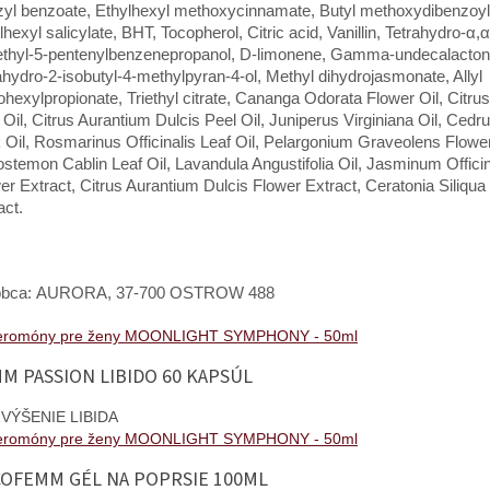
yl benzoate, Ethylhexyl methoxycinnamate, Butyl methoxydibenzoy
lhexyl salicylate, BHT, Tocopherol, Citric acid, Vanillin, Tetrahydro-α,α
ethyl-5-pentenylbenzenepropanol, D-limonene, Gamma-undecalacton
ahydro-2-isobutyl-4-methylpyran-4-ol, Methyl dihydrojasmonate, Allyl
ohexylpropionate, Triethyl citrate, Cananga Odorata Flower Oil, Citru
 Oil, Citrus Aurantium Dulcis Peel Oil, Juniperus Virginiana Oil, Cedru
 Oil, Rosmarinus Officinalis Leaf Oil, Pelargonium Graveolens Flower
stemon Cablin Leaf Oil, Lavandula Angustifolia Oil, Jasminum Offici
er Extract, Citrus Aurantium Dulcis Flower Extract, Ceratonia Siliqua 
act.
obca: AURORA, 37-700 OSTROW 488
M PASSION LIBIDO 60 KAPSÚL
ZVÝŠENIE LIBIDA
OFEMM GÉL NA POPRSIE 100ML