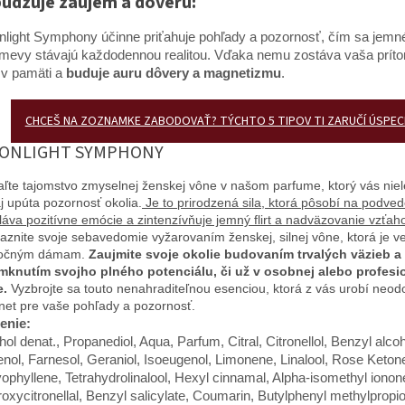
udzuje záujem a dôveru:
light Symphony účinne priťahuje pohľady a pozornosť, čím sa jemn
mevy stávajú každodennou realitou. Vďaka nemu zostáva vaša prít
 v pamäti a
buduje auru dôvery a magnetizmu
.
CHCEŠ NA ZOZNAMKE ZABODOVAŤ? TÝCHTO 5 TIPOV TI ZARUČÍ ÚSPEC
ONLIGHT SYMPHONY
ľte tajomstvo zmyselnej ženskej vône v našom parfume, ktorý vás niel
aj upúta pozornosť okolia.
Je to prirodzená sila, ktorá pôsobí na podve
láva pozitívne emócie a zintenzívňuje jemný flirt a nadväzovanie vzťah
aznite svoje sebavedomie vyžarovaním ženskej, silnej vône, ktorá je 
točným dámam.
Zaujmite svoje okolie budovaním trvalých väzieb a
knutím svojho plného potenciálu, či už v osobnej alebo profesi
e.
Vyzbrojte sa touto nenahraditeľnou esenciou, ktorá z vás urobí neod
et pre vaše pohľady a pozornosť.
enie:
hol denat., Propanediol, Aqua, Parfum, Citral, Citronellol, Benzyl alcoh
nol, Farnesol, Geraniol, Isoeugenol, Limonene, Linalool, Rose Keton
ophyllene, Tetrahydrolinalool, Hexyl cinnamal, Alpha-isomethyl ionon
oxycitronellal, Benzyl salicylate, Coumarin, Butylphenyl methylpropio