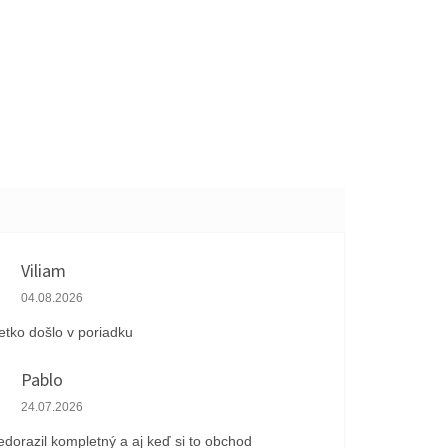
Viliam
Hodnotenie obchodu je 5 z 5 hviezdičiek.
04.08.2026
etko došlo v poriadku
Pablo
Hodnotenie obchodu je 1 z 5 hviezdičiek.
24.07.2026
edorazil kompletný a aj keď si to obchod