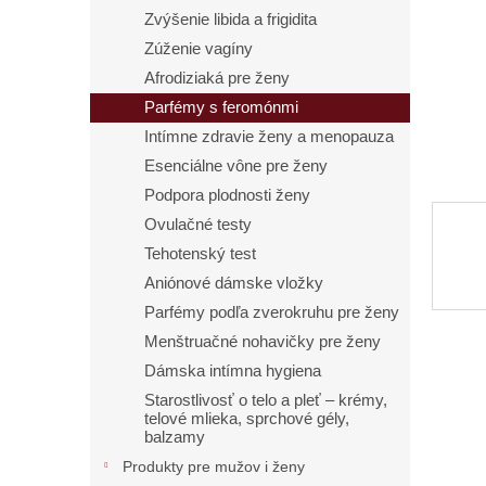
Zvýšenie libida a frigidita
Zúženie vagíny
Afrodiziaká pre ženy
Parfémy s feromónmi
Intímne zdravie ženy a menopauza
Esenciálne vône pre ženy
Podpora plodnosti ženy
Ovulačné testy
Tehotenský test
Aniónové dámske vložky
Parfémy podľa zverokruhu pre ženy
Menštruačné nohavičky pre ženy
Dámska intímna hygiena
Starostlivosť o telo a pleť – krémy,
telové mlieka, sprchové gély,
balzamy
Produkty pre mužov i ženy