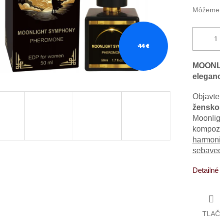
Môžeme d
44 €
MOONLI
elegan
Objavte
žensko
Moonlig
kompozí
harmoni
sebaved
Detailné
TLAČ