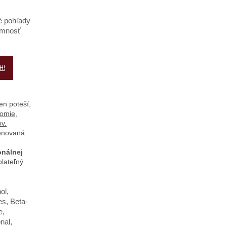
é pohľady
omnosť
H!
en poteší,
domie,
ov.
venovaná
onálnej
olateľný
ol,
es, Beta-
e,
nal,