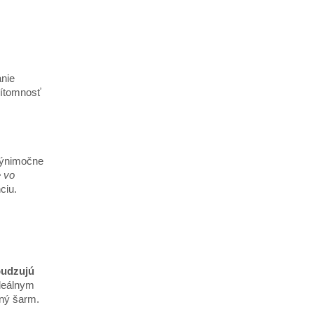
anie
rítomnosť
 výnimočne
e vo
ciu.
budzujú
ideálnym
mný šarm.