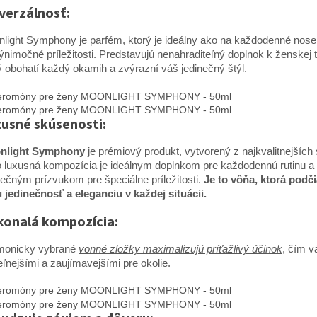
verzálnosť:
light Symphony je parfém, ktorý
je ideálny ako na každodenné nosen
ýnimočné príležitosti
. Predstavujú nenahraditeľný doplnok k ženskej t
ý obohatí každý okamih a zvýrazní váš jedinečný štýl.
usné skúsenosti:
nlight Symphony
je
prémiový produkt, vytvorený z najkvalitnejších
 luxusná kompozícia je ideálnym doplnkom pre každodennú rutinu a
nečným prízvukom pre špeciálne príležitosti.
Je to vôňa, ktorá podč
 jedinečnosť a eleganciu v každej situácii.
onalá kompozícia:
monicky vybrané
vonné zložky maximalizujú príťažlivý účinok
, čím v
teľnejšími a zaujímavejšími pre okolie.