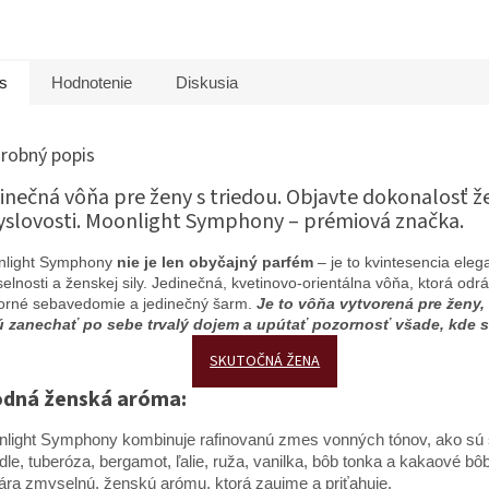
s
Hodnotenie
Diskusia
robný popis
inečná vôňa pre ženy s triedou. Objavte dokonalosť ž
slovosti. Moonlight Symphony – prémiová značka.
nlight Symphony
nie je len obyčajný parfém
– je to kvintesencia eleg
elnosti a ženskej sily. Jedinečná, kvetinovo-orientálna vôňa, ktorá odr
orné sebavedomie a jedinečný šarm.
Je to vôňa vytvorená pre ženy,
 zanechať po sebe trvalý dojem a upútať pozornosť všade, kde s
SKUTOČNÁ ŽENA
odná ženská aróma:
light Symphony kombinuje rafinovanú zmes vonných tónov, ako sú 
le, tuberóza, bergamot, ľalie, ruža, vanilka, bôb tonka a kakaové bôb
ára zmyselnú, ženskú arómu, ktorá zaujme a priťahuje.