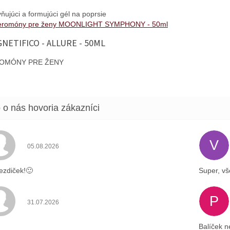
ňujúci a formujúci gél na poprsie
NETIFICO - ALLURE - 50ML
OMÓNY PRE ŽENY
V
Hodnotenie obchodu je 5 z 5 hviezdičiek.
05.08.2026
ezdiček!🙂
Super, vš
P
Hodnotenie obchodu je 4 z 5 hviezdičiek.
31.07.2026
Balíček n