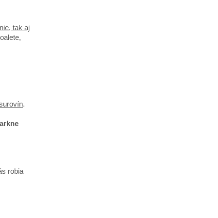
ie, tak aj
oalete,
 surovín
.
iarkne
ás robia