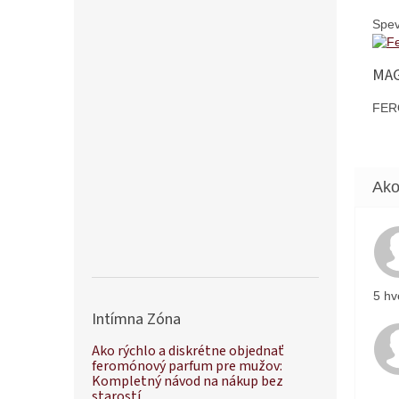
Spev
MAG
FER
5 hv
Intímna Zóna
Ako rýchlo a diskrétne objednať
feromónový parfum pre mužov:
Kompletný návod na nákup bez
starostí