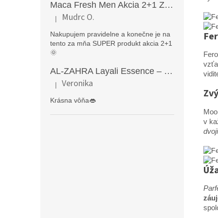
Maca Fresh Men Akcia 2+1 ZDARMA (270kapsúl )
Mudrc O.
|
Hodnotenie produktu je 5 z 5 hviezdičiek.
Fe
Nakupujem pravidelne a konečne je na
tento za mňa SUPER produkt akcia 2+1
🌞
Fero
vzťa
AL-ZAHRA Layali Essence – zmyselný arabský parfém pre ženy s originálnymi orientálnymi tónmi v luxusnom dubajskom štýle (50 ml)
vidi
Veronika
|
Hodnotenie produktu je 5 z 5 hviezdičiek.
Zvý
Krásna vôňa👄
Moo
v ka
dvoji
Úža
Parf
záuj
spol