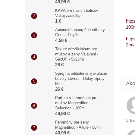
49,99 €
KÁVA pre našich baličov
Vašej zásielky
1 €
http
100m
Aniónové absorpčné intímky
Gentle Day®
http
4,50 €
2ml/
Tekuté afrodiziakum pre
mužov a ženy Valavani -
SexUP - 5x25ml
28 €
Sprej na oddialenie ejakulácie
Lovely Lovers - Delay Spray
50ml
26 €
Parfum s feromónmi pre
mužov Magnetifico -
Selection - 100ml
48,90 €
5 hv
Feromóny pre ženy
Magnetifico - Allure - 50ml
40,99 €