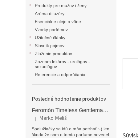
Produkty pre mužov i ženy
Aróma difuzéry
Esenciálne oleje a vône
Vzorky parfémov
Užitočné články
Slovník pojmov
Zloženie produktov
Zoznam lekárov - urológov -
sexuológov
Referencie a odporúčania
Posledné hodnotenie produktov
Feromón Timeless Gentleman silný feromónový parfém pre mužov - 50ml
Marko Meliš
|
Hodnotenie produktu je 5 z 5 hviezdičiek.
Spolužiačky sa idú o mňa potrhať :-) len
Súvisi
škoda že som o tomto parfume nevedel