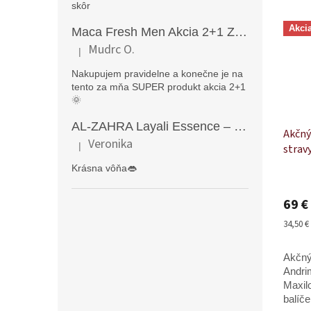
skôr
Akci
Maca Fresh Men Akcia 2+1 ZDARMA (270kapsúl )
Mudrc O.
|
Hodnotenie produktu je 5 z 5 hviezdičiek.
Nakupujem pravidelne a konečne je na
tento za mňa SUPER produkt akcia 2+1
🌞
AL-ZAHRA Layali Essence – zmyselný arabský parfém pre ženy s originálnymi orientálnymi tónmi v luxusnom dubajskom štýle (50 ml)
Akčný
Veronika
|
strav
Hodnotenie produktu je 5 z 5 hviezdičiek.
kapsú
Krásna vôňa👄
ml
Priem
hodno
69 €
produ
je
Jednot
34,50 € 
5,0
cena:
z
Akčný
5
hviezd
Andri
Maxil
balíč