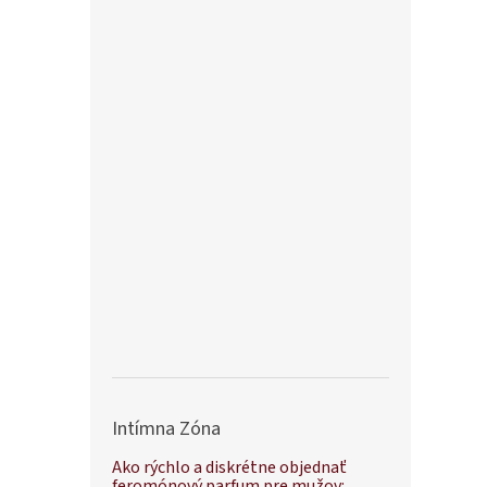
Intímna Zóna
Ako rýchlo a diskrétne objednať
feromónový parfum pre mužov: