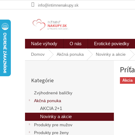
Prejsť
info@intimnenakupy.sk
na
obsah
Naše výhody
O nás
Erotické poviedky
Domov
Akčná ponuka
Novinky a akcie
B
Príť
o
Preskočiť
č
Kategórie
kategórie
Akcia
n
ý
Zvýhodnené balíčky
p
Akčná ponuka
a
n
AKCIA 2+1
e
Novinky a akcie
l
Produkty pre mužov
Produkty pre ženy