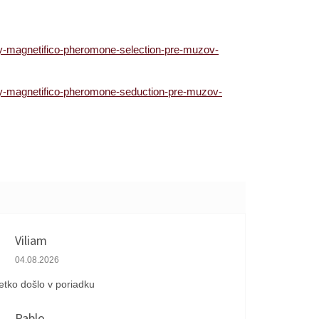
y-magnetifico-pheromone-selection-pre-muzov-
y-magnetifico-pheromone-seduction-pre-muzov-
Viliam
Hodnotenie obchodu je 5 z 5 hviezdičiek.
04.08.2026
etko došlo v poriadku
Pablo