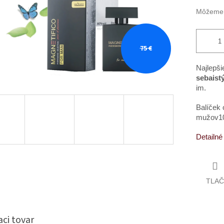
Môžeme d
75 €
Najlepš
sebaistý
im.
Balíček 
mužov10
Detailné
TLAČ
aci tovar