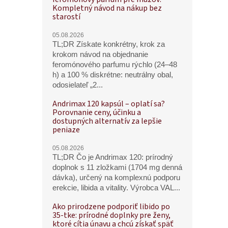
Kompletný návod na nákup bez
starostí
05.08.2026
TL;DR Získate konkrétny, krok za
krokom návod na objednanie
feromónového parfumu rýchlo (24–48
h) a 100 % diskrétne: neutrálny obal,
odosielateľ „2...
Andrimax 120 kapsúl – oplatí sa?
Porovnanie ceny, účinku a
dostupných alternatív za lepšie
peniaze
05.08.2026
TL;DR Čo je Andrimax 120: prírodný
doplnok s 11 zložkami (1704 mg denná
dávka), určený na komplexnú podporu
erekcie, libida a vitality. Výrobca VAL...
Ako prirodzene podporiť libido po
35-tke: prírodné doplnky pre ženy,
ktoré cítia únavu a chcú získať späť