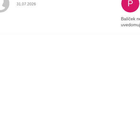
P
Hodnotenie obchodu je 4 z 5 hviezdičiek.
31.07.2026
Balíček n
uvedomuj