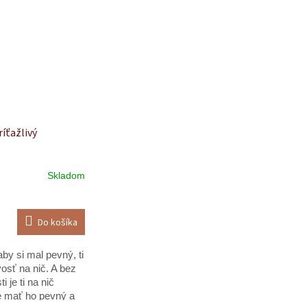
ríťažlivý
Skladom
e
Do košíka
by si mal pevný, ti
.
ivosť na nič. A bez
ti je ti na nič
e mať ho pevný a