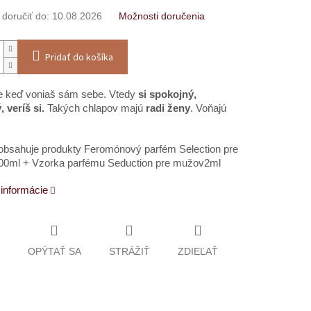
oručiť do:
10.08.2026
Možnosti doručenia
Pridať do košíka
ie keď voniaš sám sebe. Vtedy
si spokojný,
, veríš si.
Takých chlapov majú
radi ženy
. Voňajú
obsahuje produkty Feromónový parfém Selection pre
0ml + Vzorka parfému Seduction pre mužov2ml
 informácie
OPÝTAŤ SA
STRÁŽIŤ
ZDIEĽAŤ