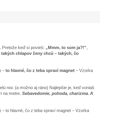
ivý, to sa už oplatí.
bsahuje produkty
Feromónový...
. Pretože keď si povieš:
„Mmm, to som ja?!“
,
 takých chlapov ženy chcú – takých, čo
) –
to hlavné, čo z teba spraví magnet
– Vzorka
celú noc (a možno aj ráno) Najlepšie je, keď voniaš
ri na metre.
Sebavedomie, pohoda, charizma. A
– to hlavné, čo z teba spraví magnet – Vzorka