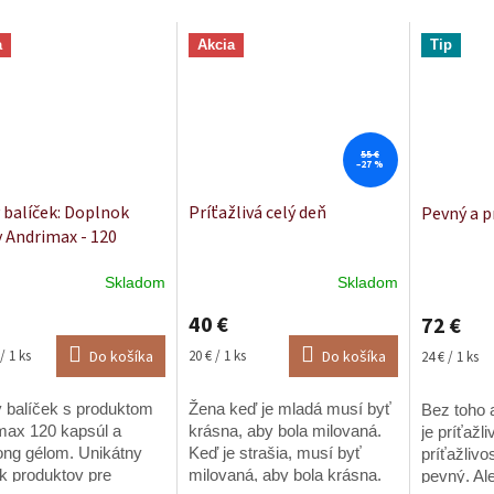
a
Akcia
Tip
55 €
–27 %
 balíček: Doplnok
Príťažlivá celý deň
Pevný a p
y Andrimax - 120
l + Maxilong Gél - 150
Skladom
Skladom
erné
Priemerné
Priemerné
tenie
hodnotenie
hodnoteni
40 €
72 €
ktu
produktu
produktu
je
je
ková
Jednotková
Jednotková
/ 1 ks
Do košíka
20 € / 1 ks
Do košíka
24 € / 1 ks
5,0
5,0
cena:
cena:
z
z
 balíček s produktom
Žena keď je mladá musí byť
Bez toho a
5
5
ičiek.
max 120 kapsúl a
hviezdičiek.
krásna, aby bola milovaná.
hviezdičiek
je príťažl
ong gélom. Unikátny
Keď je strašia, musí byť
príťažlivos
ek produktov pre
milovaná, aby bola krásna.
pevný. Al