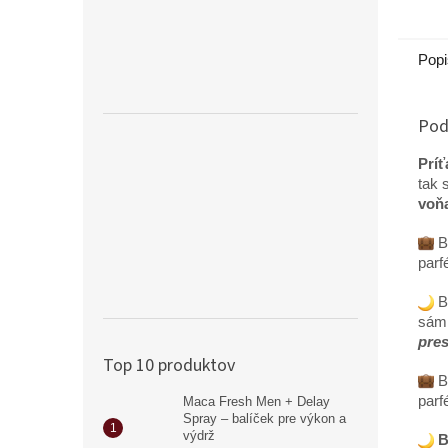
mužov
zväčš
erekci
Popi
výdrž,
Pod
Príť
tak 
voňa
B
parf
Bu
sám 
pres
Top 10 produktov
Ba
parf
Maca Fresh Men + Delay
Spray – balíček pre výkon a
výdrž
B