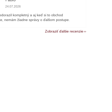
Hodnotenie obchodu je 1 z 5 hviezdičiek.
24.07.2026
edorazil kompletný a aj keď si to obchod
e, nemám žiadne správy o ďalšom postupe.
Zobraziť ďalšie recenzie