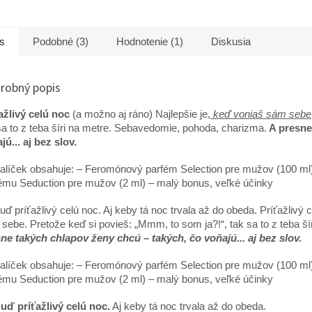
, ktorých zaujíma
Keď je žena príťažlivá, chlap
byť príťažl
enie penisu, podpora
sa roztápa, chlap podľahuje,
Balíček o
e, lepšia sexuálna
chlap sa chce v nej
SexUP + 
s
Podobné (3)
Hodnotenie (1)
Diskusia
 intímne zdravie...
stratiť.......
robný popis
ažlivý celú noc
(a možno aj ráno) Najlepšie je,
keď voniaš sám sebe
sa to z teba šíri na metre. Sebavedomie, pohoda, charizma.
A presne
jú... aj bez slov.
alíček obsahuje: – Feromónový parfém Selection pre mužov (100 ml
ému Seduction pre mužov (2 ml) – malý bonus, veľké účinky
ď príťažlivý celú noc. Aj keby tá noc trvala až do obeda. Príťažlivý 
sebe. Pretože keď si povieš: „Mmm, to som ja?!“, tak sa to z teba ší
ne takých chlapov ženy chcú – takých, čo voňajú... aj bez slov.
líček obsahuje: – Feromónový parfém Selection pre mužov (100 ml) 
ému Seduction pre mužov (2 ml) – malý bonus, veľké účinky
uď príťažlivý celú noc.
Aj keby tá noc trvala až do obeda.