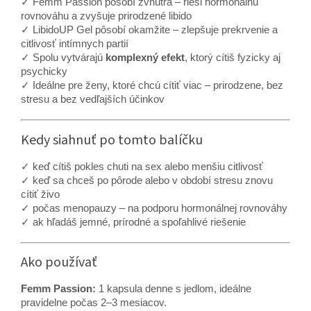
✓ Femm Passion pôsobí zvnútra – rieši hormonálnu
rovnováhu a zvyšuje prirodzené libido
✓ LibidoUP Gel pôsobí okamžite – zlepšuje prekrvenie a
citlivosť intímnych partií
✓ Spolu vytvárajú
komplexný efekt
, ktorý cítiš fyzicky aj
psychicky
✓ Ideálne pre ženy, ktoré chcú cítiť viac – prirodzene, bez
stresu a bez vedľajších účinkov
Kedy siahnuť po tomto balíčku
✓ keď cítiš pokles chuti na sex alebo menšiu citlivosť
✓ keď sa chceš po pôrode alebo v období stresu znovu
cítiť živo
✓ počas menopauzy – na podporu hormonálnej rovnováhy
✓ ak hľadáš jemné, prírodné a spoľahlivé riešenie
Ako používať
Femm Passion:
1 kapsula denne s jedlom, ideálne
pravidelne počas 2–3 mesiacov.