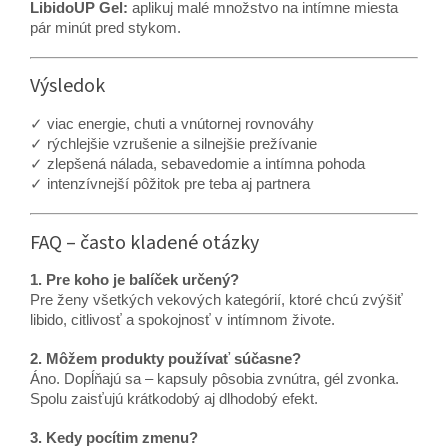
LibidoUP Gel:
aplikuj malé množstvo na intímne miesta
pár minút pred stykom.
Výsledok
✓ viac energie, chuti a vnútornej rovnováhy
✓ rýchlejšie vzrušenie a silnejšie prežívanie
✓ zlepšená nálada, sebavedomie a intímna pohoda
✓ intenzívnejší pôžitok pre teba aj partnera
FAQ – často kladené otázky
1. Pre koho je balíček určený?
Pre ženy všetkých vekových kategórií, ktoré chcú zvýšiť
libido, citlivosť a spokojnosť v intímnom živote.
2. Môžem produkty používať súčasne?
Áno. Dopĺňajú sa – kapsuly pôsobia zvnútra, gél zvonka.
Spolu zaisťujú krátkodobý aj dlhodobý efekt.
3. Kedy pocítim zmenu?