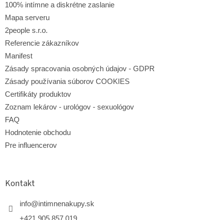
100% intímne a diskrétne zaslanie
Mapa serveru
2people s.r.o.
Referencie zákazníkov
Manifest
Zásady spracovania osobných údajov - GDPR
Zásady používania súborov COOKIES
Certifikáty produktov
Zoznam lekárov - urológov - sexuológov
FAQ
Hodnotenie obchodu
Pre influencerov
Kontakt
info
@
intimnenakupy.sk
+421 905 857 019