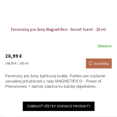
Feromóny pre ženy Magnetifico - Secret Scent - 20 ml
Skladom
Priemerné
hodnotenie
28,99 €
produktu
je
Jednotková
144,95 € / 100 ml
Do košíka
5,0
cena:
z
Feromóny pre ženy špičkovej kvality. Parfém pre zvýšenie
5
hviezdičiek.
sexuálnej príťažlivosti z rady MAGNETIFICO - Power of
Pheromones + darček zdarma ku každej objednávke.
ZOBRAZIŤ VŠETKY SÚVISIACE PRODUKTY