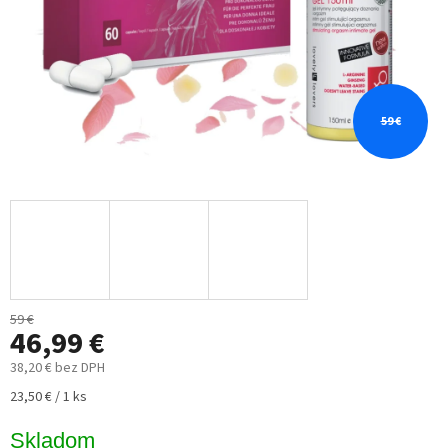
59 €
59 €
46,99 €
38,20 € bez DPH
Jednotková
23,50 € / 1 ks
cena:
Skladom