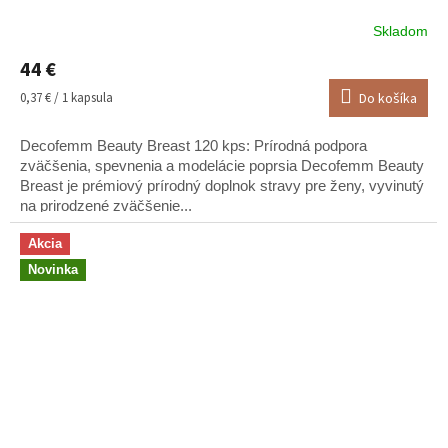
Skladom
Priemerné
hodnotenie
44 €
produktu
je
Jednotková
0,37 € / 1 kapsula
Do košíka
5,0
cena:
z
Decofemm Beauty Breast 120 kps: Prírodná podpora
5
hviezdičiek.
zväčšenia, spevnenia a modelácie poprsia Decofemm Beauty
Breast je prémiový prírodný doplnok stravy pre ženy, vyvinutý
na prirodzené zväčšenie...
Akcia
Novinka