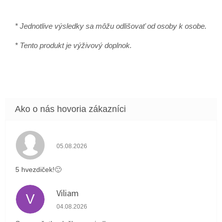
* Jednotlive výsledky sa môžu odlišovať od osoby k osobe.
* Tento produkt je výživový doplnok.
Hodnotenie obchodu je 5 z 5 hviezdičiek.
05.08.2026
5 hvezdiček!🙂
Viliam
V
Hodnotenie obchodu je 5 z 5 hviezdičiek.
04.08.2026