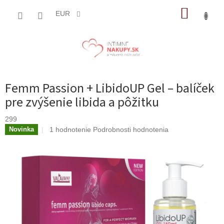
Prejsť
NÁKUP
na
EUR
obsah
KOŠÍK
Femm Passion + LibidoUP Gel – balíček
pre zvýšenie libida a pôžitku
299
Priemerné
1 hodnotenie
Podrobnosti hodnotenia
Novinka
hodnotenie
produktu
je
5,0
z
5
hviezdičiek.