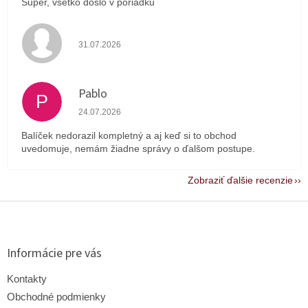
Super, všetko došlo v poriadku
Hodnotenie obchodu je 4 z 5 hviezdičiek.
31.07.2026
Pablo
P
Hodnotenie obchodu je 1 z 5 hviezdičiek.
24.07.2026
Balíček nedorazil kompletný a aj keď si to obchod
uvedomuje, nemám žiadne správy o ďalšom postupe.
Zobraziť ďalšie recenzie
Z
á
p
ä
Informácie pre vás
t
i
Kontakty
e
Obchodné podmienky