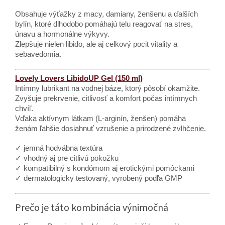
Obsahuje výťažky z macy, damiany, ženšenu a ďalších
bylín, ktoré dlhodobo pomáhajú telu reagovať na stres,
únavu a hormonálne výkyvy.
Zlepšuje nielen libido, ale aj celkový pocit vitality a
sebavedomia.
Lovely Lovers LibidoUP Gel (150 ml)
Intímny lubrikant na vodnej báze, ktorý pôsobí okamžite.
Zvyšuje prekrvenie, citlivosť a komfort počas intímnych
chvíľ.
Vďaka aktívnym látkam (L-arginín, ženšen) pomáha
ženám ľahšie dosiahnuť vzrušenie a prirodzené zvlhčenie.
✓ jemná hodvábna textúra
✓ vhodný aj pre citlivú pokožku
✓ kompatibilný s kondómom aj erotickými pomôckami
✓ dermatologicky testovaný, vyrobený podľa GMP
Prečo je táto kombinácia výnimočná