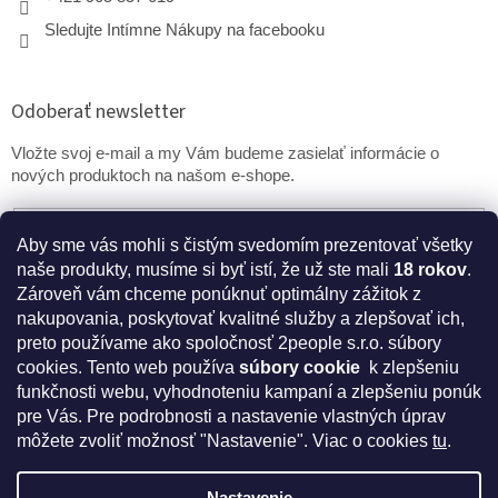
Sledujte Intímne Nákupy na facebooku
Odoberať newsletter
Vložte svoj e-mail a my Vám budeme zasielať informácie o
nových produktoch na našom e-shope.
Email
Aby sme vás mohli s čistým svedomím prezentovať všetky
naše produkty, musíme si byť istí, že už ste mali
18 rokov
.
PRIHLÁSIŤ SA
Zároveň vám chceme ponúknuť optimálny zážitok z
nakupovania, poskytovať kvalitné služby a zlepšovať ich,
preto používame ako spoločnosť 2people s.r.o. súbory
cookies.
Tento web používa
súbory cookie
k zlepšeniu
* Disclaimer: Bezpečnostné prehlásenie k výživovým
funkčnosti webu, vyhodnoteniu kampaní a zlepšeniu ponúk
doplnkom a kozmetike
pre Vás. Pre podrobnosti a nastavenie vlastných úprav
môžete zvoliť možnosť "Nastavenie". Viac o cookies
tu
.