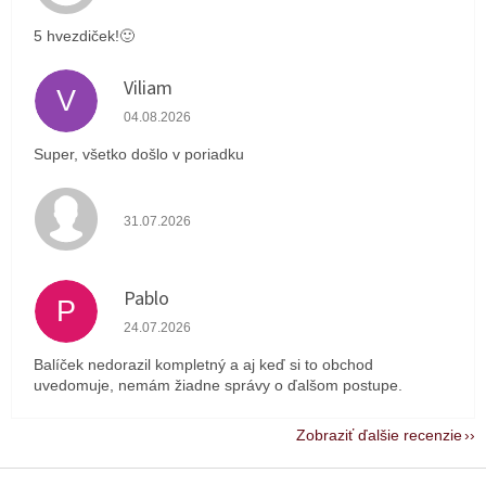
5 hvezdiček!🙂
Viliam
V
Hodnotenie obchodu je 5 z 5 hviezdičiek.
04.08.2026
Super, všetko došlo v poriadku
Hodnotenie obchodu je 4 z 5 hviezdičiek.
31.07.2026
Pablo
P
Hodnotenie obchodu je 1 z 5 hviezdičiek.
24.07.2026
Balíček nedorazil kompletný a aj keď si to obchod
uvedomuje, nemám žiadne správy o ďalšom postupe.
Zobraziť ďalšie recenzie
Z