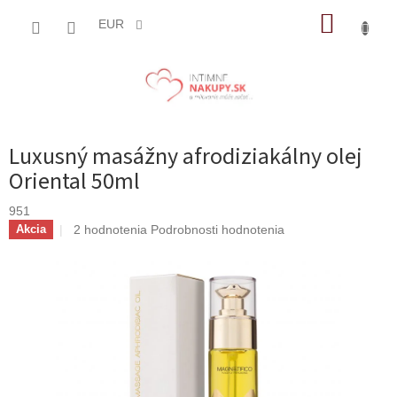
Prejsť
NÁKUP
na
EUR
obsah
KOŠÍK
Luxusný masážny afrodiziakálny olej
Oriental 50ml
951
Priemerné
2 hodnotenia
Podrobnosti hodnotenia
Akcia
hodnotenie
produktu
je
5,0
z
5
hviezdičiek.