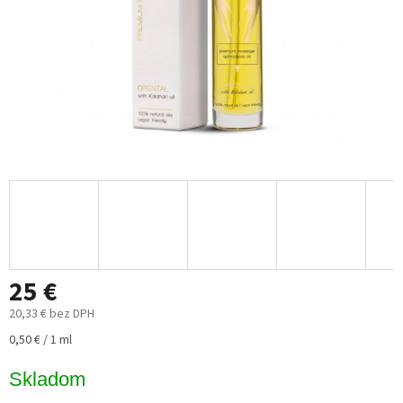
25 €
20,33 € bez DPH
Jednotková
0,50 € / 1 ml
cena:
Skladom