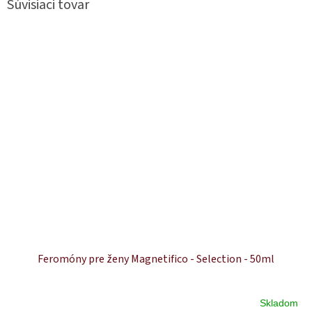
Súvisiaci tovar
Feromóny pre ženy Magnetifico - Selection - 50ml
Skladom
Priemerné