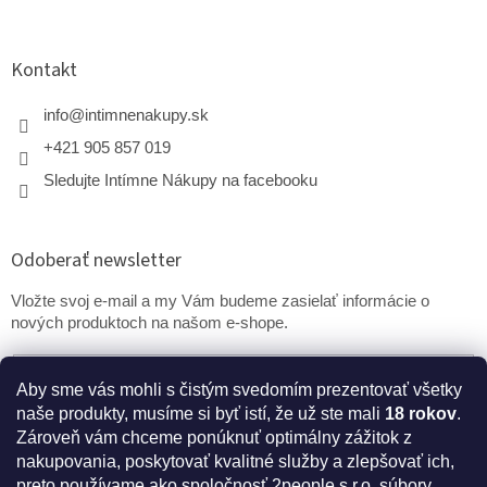
Kontakt
info
@
intimnenakupy.sk
+421 905 857 019
Sledujte Intímne Nákupy na facebooku
Odoberať newsletter
Vložte svoj e-mail a my Vám budeme zasielať informácie o
nových produktoch na našom e-shope.
Email
Aby sme vás mohli s čistým svedomím prezentovať všetky
naše produkty, musíme si byť istí, že už ste mali
18 rokov
.
PRIHLÁSIŤ SA
Zároveň vám chceme ponúknuť optimálny zážitok z
nakupovania, poskytovať kvalitné služby a zlepšovať ich,
preto používame ako spoločnosť 2people s.r.o. súbory