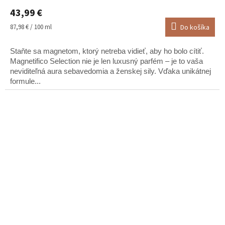
hodnotenie
43,99 €
produktu
je
Jednotková
87,98 € / 100 ml
Do košíka
5,0
cena:
z
Staňte sa magnetom, ktorý netreba vidieť, aby ho bolo cítiť.
5
hviezdičiek.
Magnetifico Selection nie je len luxusný parfém – je to vaša
neviditeľná aura sebavedomia a ženskej sily. Vďaka unikátnej
formule...