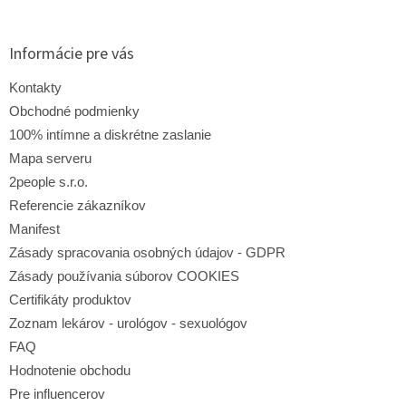
á
p
ä
Informácie pre vás
t
i
Kontakty
e
Obchodné podmienky
100% intímne a diskrétne zaslanie
Mapa serveru
2people s.r.o.
Referencie zákazníkov
Manifest
Zásady spracovania osobných údajov - GDPR
Zásady používania súborov COOKIES
Certifikáty produktov
Zoznam lekárov - urológov - sexuológov
FAQ
Hodnotenie obchodu
Pre influencerov