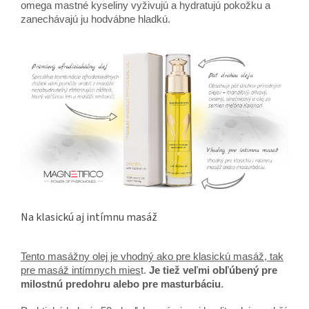
omega mastné kyseliny vyživujú a hydratujú pokožku a
zanechávajú ju hodvábne hladkú.
Na klasickú aj intímnu masáž
Tento masážny olej je vhodný ako pre klasickú masáž, tak
pre masáž intímnych mies
t.
Je tiež veľmi obľúbený pre
milostnú predohru alebo pre masturbáciu
.