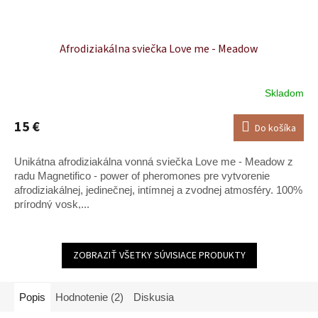
Afrodiziakálna sviečka Love me - Meadow
Skladom
15 €
Do košíka
Unikátna afrodiziakálna vonná sviečka Love me - Meadow z
radu Magnetifico - power of pheromones pre vytvorenie
afrodiziakálnej, jedinečnej, intímnej a zvodnej atmosféry. 100%
prírodný vosk,...
ZOBRAZIŤ VŠETKY SÚVISIACE PRODUKTY
Popis
Hodnotenie (2)
Diskusia