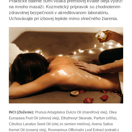
Praktické balenie 50ml vďaka prémiovej kvalite oleja vydrží
na mnoho masáží. Kozmetický prípravok so zhodnotením
zdravotnej bezpečnosti v akreditovanom laboratóriu.
Uchovávajte pri izbovej teplote mimo slnečného žiarenia.
INCI (Zloženie):
Prunus Amygdalus Dulcis Oil (mandľový olej), Olea
Europaea Fruit Oil (olivový olej), Ethylhexyl Stearate, Parfum (vôňa),
Citrullus Lanatus Seed Oil (olej zo semien melóna), Avena Sativa
Kernel Oil (ovsený olej), Rosmarinus Officinalis Leaf Extract (extrakt z