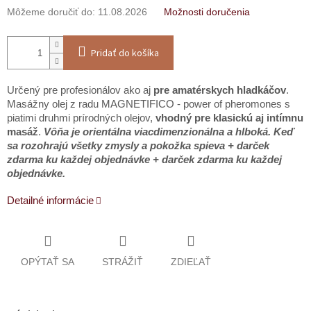
Môžeme doručiť do:
11.08.2026
Možnosti doručenia
Pridať do košíka
Určený pre profesionálov ako aj
pre amatérskych hladkáčov
.
Masážny olej z radu MAGNETIFICO - power of pheromones s
piatimi druhmi prírodných olejov,
vhodný pre klasickú aj intímnu
masáž
.
Vôňa je orientálna viacdimenzionálna a hlboká. Keď
sa rozohrajú všetky zmysly a pokožka spieva + darček
zdarma ku každej objednávke + darček zdarma ku každej
objednávke.
Detailné informácie
OPÝTAŤ SA
STRÁŽIŤ
ZDIEĽAŤ