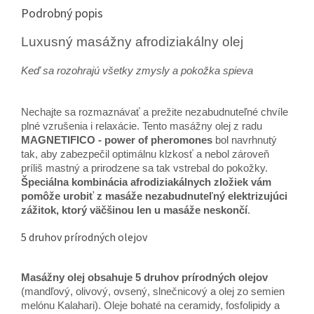
Podrobný popis
Luxusný masážny afrodiziakálny olej
Keď sa rozohrajú všetky zmysly a pokožka spieva
Nechajte sa rozmaznávať a prežite nezabudnuteľné chvíle
plné vzrušenia i relaxácie. Tento masážny olej z radu
MAGNETIFICO - power of pheromones
bol navrhnutý
tak, aby zabezpečil optimálnu klzkosť a nebol zároveň
príliš mastný a prirodzene sa tak vstrebal do pokožky.
Špeciálna kombinácia afrodiziakálnych zložiek vám
pomôže urobiť z masáže nezabudnuteľný elektrizujúci
zážitok, ktorý väčšinou len u masáže neskončí
.
5 druhov prírodných olejov
Masážny olej obsahuje 5 druhov prírodných olejov
(mandľový, olivový, ovsený, slnečnicový a olej zo semien
melónu Kalahari). Oleje bohaté na ceramidy, fosfolipidy a