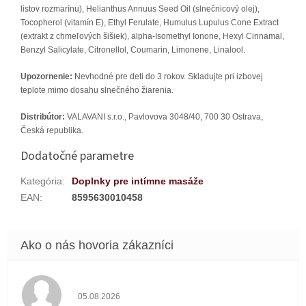
listov rozmarínu), Helianthus Annuus Seed Oil (slnečnicový olej),
Tocopherol (vitamín E), Ethyl Ferulate, Humulus Lupulus Cone Extract
(extrakt z chmeľových šišiek), alpha-Isomethyl Ionone, Hexyl Cinnamal,
Benzyl Salicylate, Citronellol, Coumarin, Limonene, Linalool.
Upozornenie:
Nevhodné pre deti do 3 rokov. Skladujte pri izbovej
teplote mimo dosahu slnečného žiarenia.
Distribútor:
VALAVANI s.r.o., Pavlovova 3048/40, 700 30 Ostrava,
Česká republika.
Dodatočné parametre
Kategória
:
Doplnky pre intímne masáže
EAN
:
8595630010458
Hodnotenie obchodu je 5 z 5 hviezdičiek.
05.08.2026