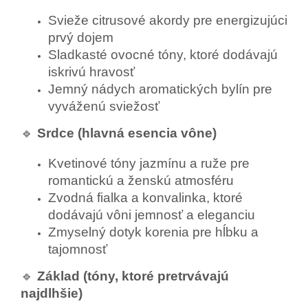
Svieže citrusové akordy pre energizujúci
prvý dojem
Sladkasté ovocné tóny, ktoré dodávajú
iskrivú hravosť
Jemný nádych aromatických bylín pre
vyváženú sviežosť
🔹
Srdce (hlavná esencia vône)
Kvetinové tóny jazmínu a ruže pre
romantickú a ženskú atmosféru
Zvodná fialka a konvalinka, ktoré
dodávajú vôni jemnosť a eleganciu
Zmyselný dotyk korenia pre hĺbku a
tajomnosť
🔹
Základ (tóny, ktoré pretrvávajú
najdlhšie)