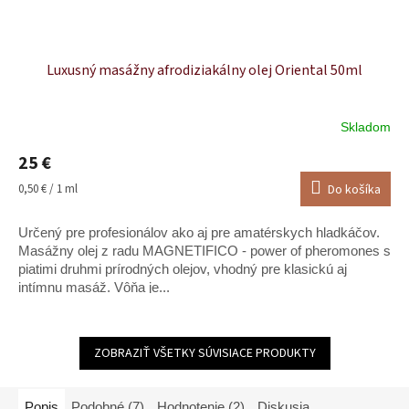
Luxusný masážny afrodiziakálny olej Oriental 50ml
Skladom
Priemerné
hodnotenie
25 €
produktu
je
Jednotková
0,50 € / 1 ml
Do košíka
5,0
cena:
z
Určený pre profesionálov ako aj pre amatérskych hladkáčov.
5
hviezdičiek.
Masážny olej z radu MAGNETIFICO - power of pheromones s
piatimi druhmi prírodných olejov, vhodný pre klasickú aj
intímnu masáž. Vôňa je...
ZOBRAZIŤ VŠETKY SÚVISIACE PRODUKTY
Popis
Podobné (7)
Hodnotenie (2)
Diskusia