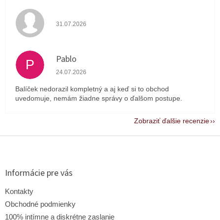
Hodnotenie obchodu je 4 z 5 hviezdičiek.
31.07.2026
Pablo
P
Hodnotenie obchodu je 1 z 5 hviezdičiek.
24.07.2026
Balíček nedorazil kompletný a aj keď si to obchod
uvedomuje, nemám žiadne správy o ďalšom postupe.
Zobraziť ďalšie recenzie
Z
á
p
ä
Informácie pre vás
t
i
Kontakty
e
Obchodné podmienky
100% intímne a diskrétne zaslanie