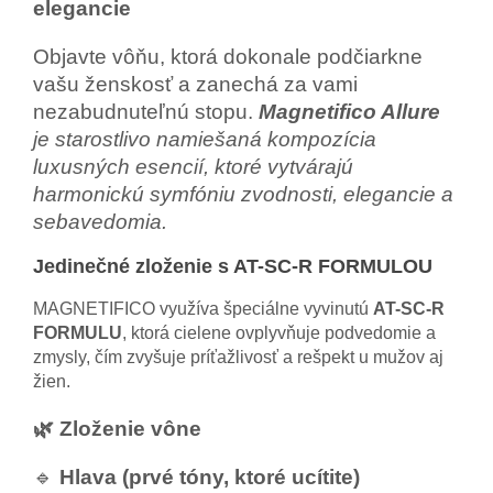
elegancie
Objavte vôňu, ktorá dokonale podčiarkne
vašu ženskosť a zanechá za vami
nezabudnuteľnú stopu.
Magnetifico Allure
je starostlivo namiešaná kompozícia
luxusných esencií, ktoré vytvárajú
harmonickú symfóniu zvodnosti, elegancie a
sebavedomia.
Jedinečné zloženie s AT-SC-R FORMULOU
MAGNETIFICO využíva špeciálne vyvinutú
AT-SC-R
FORMULU
, ktorá cielene ovplyvňuje podvedomie a
zmysly, čím zvyšuje príťažlivosť a rešpekt u mužov aj
žien.
🌿 Zloženie vône
🔹
Hlava (prvé tóny, ktoré ucítite)