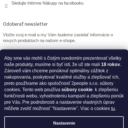
Sledujte Intímne Nákupy na facebooku
Odoberať newsletter
Vložte svoj e-mail a my Vám budeme zasielať informácie o
nových produktoch na našom e-shope.
Email
Aby sme vás mohli s čistým svedomím prezentovať všetky
naše produkty, musíme si byť istí, že už ste mali
18 rokov
.
PRIHLÁSIŤ SA
Zároveň vám chceme ponúknuť optimálny zážitok z
nakupovania, poskytovať kvalitné služby a zlepšovať ich,
preto používame ako spoločnosť 2people s.r.o. súbory
cookies.
Tento web používa
súbory cookie
k zlepšeniu
* Disclaimer: Bezpečnostné prehlásenie k výživovým
funkčnosti webu, vyhodnoteniu kampaní a zlepšeniu ponúk
doplnkom a kozmetike
pre Vás. Pre podrobnosti a nastavenie vlastných úprav
môžete zvoliť možnosť "Nastavenie". Viac o cookies
tu
.
Nastavenie
Vytvoril Shoptet