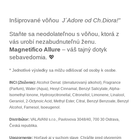
Inšiprované vôňou
J´Adore od Ch.Diora!"
Staňte sa neodolateľnou s vôňou, ktorá z
vás urobí nezabudnuteľnú ženu.
Magnetifico Allure
– váš tajný dotyk
sebavedomia. 💖
* Jednotlivé výsledky sa môžu odlišovať od osoby k osobe.
INCI (Zloženie):
Alcohol Denat. (denaturovaný alkohol), Fragrance
(Parfum), Water (Aqua), Hexyl Cinnamal, Benzyl Salicylate, Alpha-
Isomethyl Ionone, Hydroxycitronellal, Citronellol, Limonene, Linalool,
Geraniol, 2-Octynoic Acid, Methyl Ester, Citral, Benzyl Benzoate, Benzyl
Alcohol, Farnesol, Isoeugenol.
Distribútor:
VALAVANI s.r.o., Pavlovova 3048/40, 700 30 Ostrava,
Česká republika.
Upozornenie:
Horľavé aj v suchom stave. Chráňte pred otvoreným