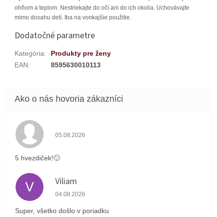
ohňom a teplom. Nestriekajte do očí ani do ich okolia. Uchovávajte
mimo dosahu detí. Iba na vonkajšie použitie.
Dodatočné parametre
Kategória
:
Produkty pre ženy
EAN
:
8595630010113
Hodnotenie obchodu je 5 z 5 hviezdičiek.
05.08.2026
5 hvezdiček!🙂
Viliam
V
Hodnotenie obchodu je 5 z 5 hviezdičiek.
04.08.2026
Super, všetko došlo v poriadku