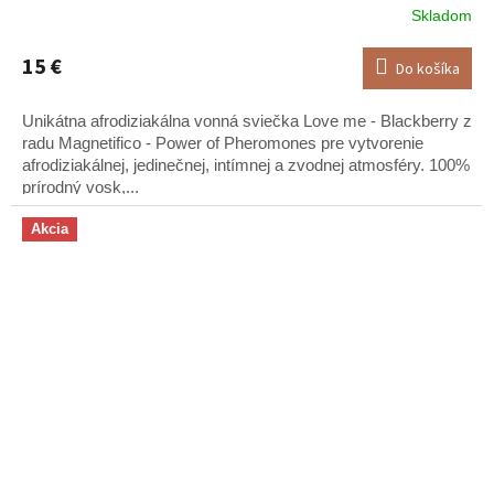
Skladom
15 €
Do košíka
Unikátna afrodiziakálna vonná sviečka Love me - Blackberry z
radu Magnetifico - Power of Pheromones pre vytvorenie
afrodiziakálnej, jedinečnej, intímnej a zvodnej atmosféry. 100%
prírodný vosk,...
Akcia