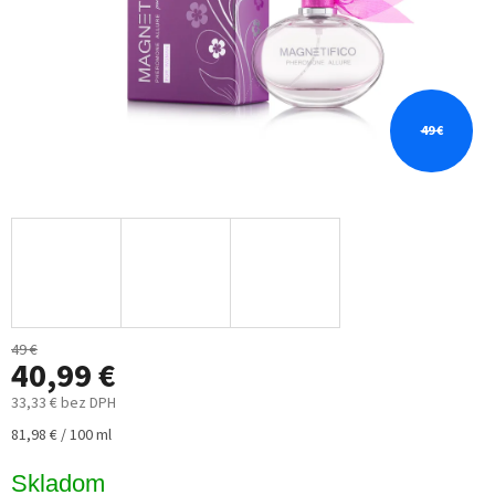
49 €
49 €
40,99 €
33,33 € bez DPH
Jednotková
81,98 € / 100 ml
cena:
Skladom