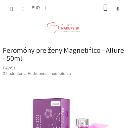
Prejsť
NÁKUP
na
EUR
obsah
KOŠÍK
Feromóny pre ženy Magnetifico - Allure
- 50ml
PAW51
Priemerné
2 hodnotenia
Podrobnosti hodnotenia
hodnotenie
produktu
je
5,0
z
5
hviezdičiek.