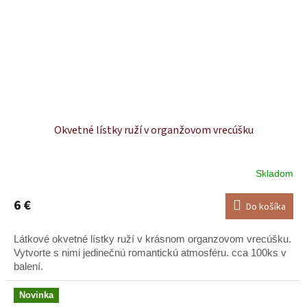
Okvetné lístky ruží v organžovom vrecúšku
Skladom
6 €
Do košíka
Látkové okvetné lístky ruží v krásnom organzovom vrecúšku.
Vytvorte s nimi jedinečnú romantickú atmosféru. cca 100ks v
balení.
Novinka