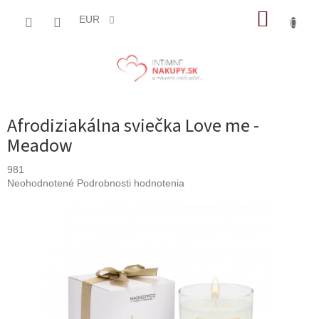
Prejsť
NÁKUP
na
EUR
obsah
KOŠÍK
Afrodiziakálna sviečka Love me -
Meadow
981
Priemerné
Neohodnotené
Podrobnosti hodnotenia
hodnotenie
produktu
je
0,0
z
5
hviezdičiek.