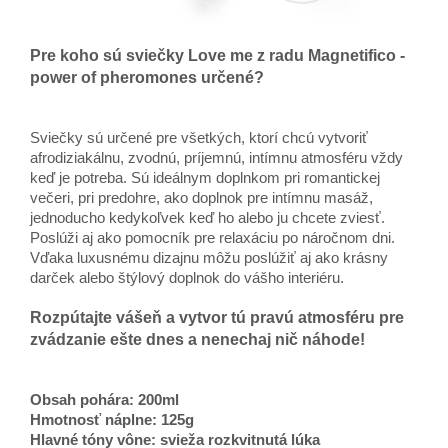
Pre koho sú sviečky Love me z radu Magnetifico -
power of pheromones určené?
Sviečky sú určené pre všetkých, ktorí chcú vytvoriť
afrodiziakálnu, zvodnú, príjemnú, intímnu atmosféru vždy
keď je potreba. Sú ideálnym doplnkom pri romantickej
večeri, pri predohre, ako doplnok pre intímnu masáž,
jednoducho kedykoľvek keď ho alebo ju chcete zviesť.
Poslúži aj ako pomocník pre relaxáciu po náročnom dni.
Vďaka luxusnému dizajnu môžu poslúžiť aj ako krásny
darček alebo štýlový doplnok do vášho interiéru.
Rozpútajte vášeň a vytvor tú pravú atmosféru pre
zvádzanie ešte dnes a nenechaj nič náhode!
Obsah pohára: 200ml
Hmotnosť náplne: 125g
Hlavné tóny vône: svieža rozkvitnutá lúka