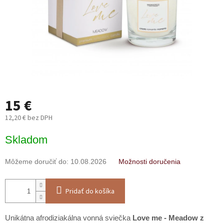
15 €
12,20 € bez DPH
Jednotková
Skladom
cena:
Môžeme doručiť do:
10.08.2026
Možnosti doručenia
Pridať do košíka
Unikátna afrodiziakálna vonná sviečka
Love me - Meadow z