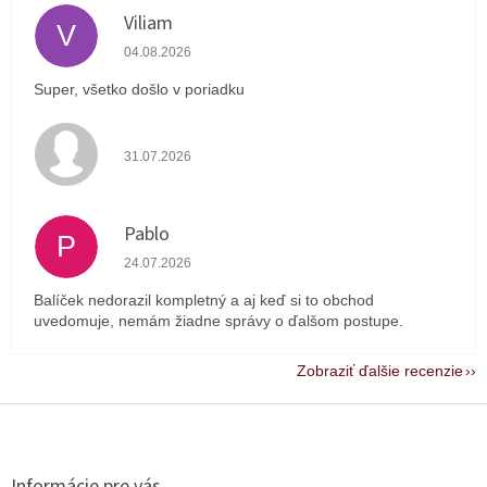
Viliam
V
Hodnotenie obchodu je 5 z 5 hviezdičiek.
04.08.2026
Super, všetko došlo v poriadku
Hodnotenie obchodu je 4 z 5 hviezdičiek.
31.07.2026
Pablo
P
Hodnotenie obchodu je 1 z 5 hviezdičiek.
24.07.2026
Balíček nedorazil kompletný a aj keď si to obchod
uvedomuje, nemám žiadne správy o ďalšom postupe.
Zobraziť ďalšie recenzie
Z
á
p
ä
Informácie pre vás