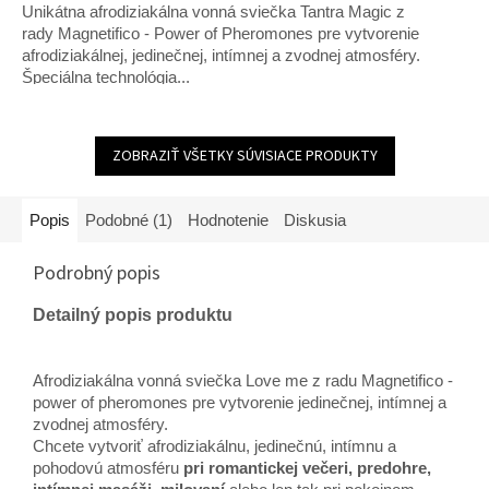
Unikátna afrodiziakálna vonná sviečka Tantra Magic z
z
5
rady Magnetifico - Power of Pheromones pre vytvorenie
hviezdičiek.
afrodiziakálnej, jedinečnej, intímnej a zvodnej atmosféry.
Špeciálna technológia...
ZOBRAZIŤ VŠETKY SÚVISIACE PRODUKTY
Popis
Podobné (1)
Hodnotenie
Diskusia
Podrobný popis
Detailný popis produktu
Afrodiziakálna vonná sviečka Love me z radu Magnetifico -
power of pheromones pre vytvorenie jedinečnej, intímnej a
zvodnej atmosféry.
Chcete vytvoriť afrodiziakálnu, jedinečnú, intímnu a
pohodovú atmosféru
pri romantickej večeri, predohre,