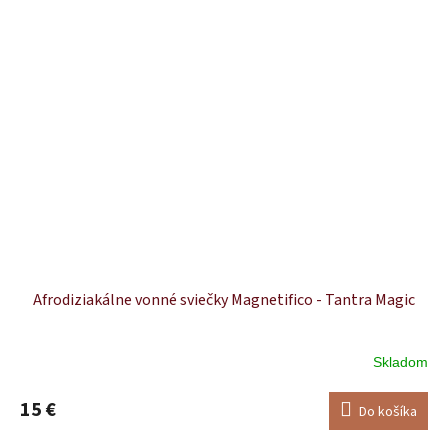
Afrodiziakálne vonné sviečky Magnetifico - Tantra Magic
Skladom
Priemerné
hodnotenie
produktu
15 €
Do košíka
je
5,0