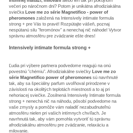
intímnej masáži, milovaní
alebo len tak pri pokojnom
večeri po náročnom dni? Potom je unikátna afrodiziakálna
sviečka
Love me zo série Magnetifico - power of
pheromones
založená na Intensively intimate formula
strong + pre Vás to pravé! Rozpútajte vášeň, poznaj
nespútanú silu "feromónov" a nenechaj nič náhode! Vytvor
správnu atmosféru pre zvádzanie ešte dnes!
Intensively intimate formula strong +
Ľudia pri výbere partnera podvedome reagujú na onú ​​
povestnú "chémiu". Afrodiziakálne sviečky
Love me zo
série Magnetifico power of pheromones
sú navrhnuté
tak, aby sa špeciálny parfum uvoľňoval prirodzene v
závislosti na okolitých teplotách miestnosti a to aj pri
nehoriacej sviečke. Zosilnená Intensively Intimate formula
strong + nenechá nič na náhodu, pôsobí podvedome na
vaše zmysly a pomôže vám naladiť nezabudnuteľnú
atmosféru nielen pri vašich intímnych chvíľach. Je
navrhnutá tak, aby vám pomohla vytvoriť tú správnu
afrodiziakálnu atmosféru pre zvádzanie, relaxáciu a
milovanie.