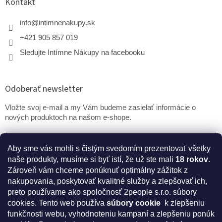
Kontakt
info
@
intimnenakupy.sk
+421 905 857 019
Sledujte Intímne Nákupy na facebooku
Odoberať newsletter
Vložte svoj e-mail a my Vám budeme zasielať informácie o
nových produktoch na našom e-shope.
Email
Aby sme vás mohli s čistým svedomím prezentovať všetky
naše produkty, musíme si byť istí, že už ste mali
18 rokov
.
PRIHLÁSIŤ SA
Zároveň vám chceme ponúknuť optimálny zážitok z
nakupovania, poskytovať kvalitné služby a zlepšovať ich,
preto používame ako spoločnosť 2people s.r.o. súbory
cookies.
Tento web používa
súbory cookie
k zlepšeniu
* Disclaimer: Bezpečnostné prehlásenie k výživovým
funkčnosti webu, vyhodnoteniu kampaní a zlepšeniu ponúk
doplnkom a kozmetike