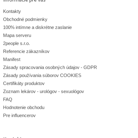
t
i
Kontakty
e
Obchodné podmienky
100% intímne a diskrétne zaslanie
Mapa serveru
2people s.r.o.
Referencie zákazníkov
Manifest
Zásady spracovania osobných údajov - GDPR
Zásady používania súborov COOKIES
Certifikáty produktov
Zoznam lekárov - urológov - sexuológov
FAQ
Hodnotenie obchodu
Pre influencerov