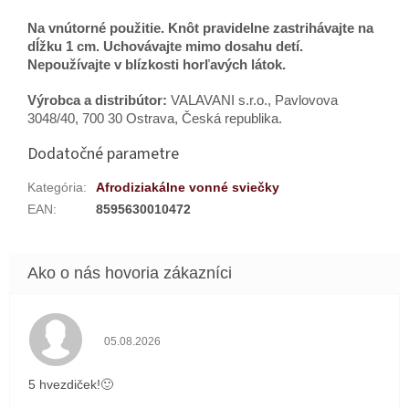
Na vnútorné použitie. Knôt pravidelne zastrihávajte na
dĺžku 1 cm. Uchovávajte mimo dosahu detí.
Nepoužívajte v blízkosti horľavých látok.
Výrobca a distribútor:
VALAVANI s.r.o., Pavlovova
3048/40, 700 30 Ostrava, Česká republika.
Dodatočné parametre
Kategória
:
Afrodiziakálne vonné sviečky
EAN
:
8595630010472
Hodnotenie obchodu je 5 z 5 hviezdičiek.
05.08.2026
5 hvezdiček!🙂