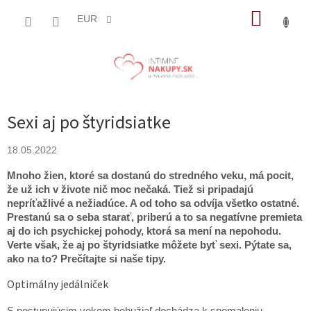
Prejsť
NÁKUP
na
EUR
obsah
KOŠÍK
Sexi aj po štyridsiatke
18.05.2022
Mnoho žien, ktoré sa dostanú do stredného veku, má pocit,
že už ich v živote nič moc nečaká. Tiež si pripadajú
nepríťažlivé a nežiadúce. A od toho sa odvíja všetko ostatné.
Prestanú sa o seba starať, priberú a to sa negatívne premieta
aj do ich psychickej pohody, ktorá sa mení na nepohodu.
Verte však, že aj po štyridsiatke môžete byť sexi. Pýtate sa,
ako na to? Prečítajte si naše tipy.
Optimálny jedálniček
S postupujúcim vekom bohužiaľ dochádza k spomaleniu