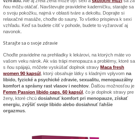
vzhľadu.
Ale aj zrelá žena môže byť sexi a
skutoční muži
sa za
ňou môžu otáčať. Navštevujte pravidelne kaderníčku, starajte sa
o svoju pokožku, najmä v oblasti tváre a dekoltu. Doprajte si
relaxačné masáže, choďte do sauny. To všetko prispieva k sexi
vzhľadu. Keď sa budete cítiť v pohode, budete to vyžarovať aj
navonok.
Starajte sa o svoje zdravie
Choďte pravidelne na prehliadky k lekárovi, na ktorých máte vo
vašom veku nárok. Ak vás trápi menopauza a problémy, ktoré sa
s ňou spájajú, môžete vyskúšať doplnok stravy
Maca fresh
women 90 kapsúl
, ktorý obsahuje látky s kladným vplyvom
na
libido, fyzické a psychické zdravie, sexualitu, menopauzálny
komfort a správny rast vlasov i nechtov
. Ďalšou možnosťou je
Femm Passion libido caps. 60 kapsúl
, čo je doplnok stravy pre
ženy, ktoré chcú
dosiahnuť komfort pri menopauze, získať
energiu, zvýšiť svoje libido alebo dosiahnuť ľahšie
orgazmus
.