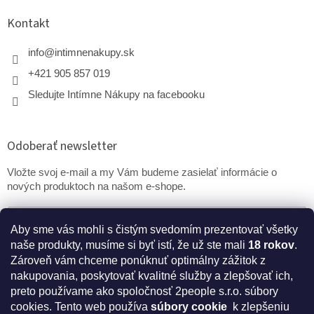
Kontakt
info
@
intimnenakupy.sk
+421 905 857 019
Sledujte Intímne Nákupy na facebooku
Odoberať newsletter
Vložte svoj e-mail a my Vám budeme zasielať informácie o
nových produktoch na našom e-shope.
Email
Aby sme vás mohli s čistým svedomím prezentovať všetky
naše produkty, musíme si byť istí, že už ste mali
18 rokov
.
PRIHLÁSIŤ SA
Zároveň vám chceme ponúknuť optimálny zážitok z
nakupovania, poskytovať kvalitné služby a zlepšovať ich,
preto používame ako spoločnosť 2people s.r.o. súbory
cookies.
Tento web používa
súbory cookie
k zlepšeniu
* Disclaimer: Bezpečnostné prehlásenie k výživovým