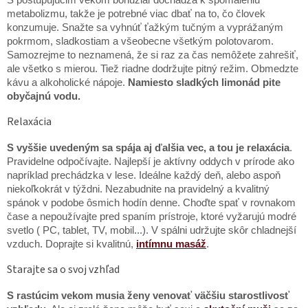
metabolizmu, takže je potrebné viac dbať na to, čo človek
konzumuje. Snažte sa vyhnúť ťažkým tučným a vyprážaným
pokrmom, sladkostiam a všeobecne všetkým polotovarom.
Samozrejme to neznamená, že si raz za čas nemôžete zahrešiť,
ale všetko s mierou. Tiež riadne dodržujte pitný režim. Obmedzte
kávu a alkoholické nápoje.
Namiesto sladkých limonád pite
obyčajnú vodu.
Relaxácia
S vyššie uvedeným sa spája aj ďalšia vec, a tou je relaxácia
.
Pravidelne odpočívajte. Najlepší je aktívny oddych v prírode ako
napríklad prechádzka v lese. Ideálne každý deň, alebo aspoň
niekoľkokrát v týždni. Nezabudnite na pravidelný a kvalitný
spánok v podobe ôsmich hodín denne. Choďte spať v rovnakom
čase a nepoužívajte pred spaním prístroje, ktoré vyžarujú modré
svetlo ( PC, tablet, TV, mobil...). V spálni udržujte skôr chladnejší
vzduch. Doprajte si kvalitnú,
intímnu masáž
.
Starajte sa o svoj vzhľad
S rastúcim vekom musia ženy venovať väčšiu starostlivosť