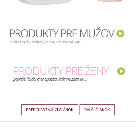
PREDCHÁDZAJÚCI ČLÁNOK
ĎALŠÍ ČLÁNOK
Z
á