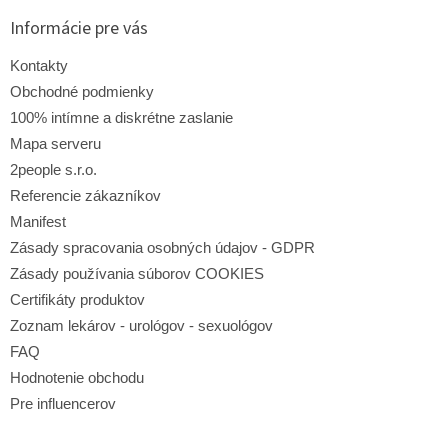
p
ä
Informácie pre vás
t
i
Kontakty
e
Obchodné podmienky
100% intímne a diskrétne zaslanie
Mapa serveru
2people s.r.o.
Referencie zákazníkov
Manifest
Zásady spracovania osobných údajov - GDPR
Zásady používania súborov COOKIES
Certifikáty produktov
Zoznam lekárov - urológov - sexuológov
FAQ
Hodnotenie obchodu
Pre influencerov