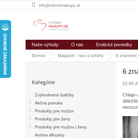
Prejsť
info@intimnenakupy.sk
na
obsah
Naše výhody
O nás
Erotické poviedky
Domov
Magazín - sex a vzťahy
6 znamení,
B
6 zn
o
Preskočiť
č
Kategórie
kategórie
02.06.
n
ý
Chlapi 
Zvýhodnené balíčky
p
dôležit
Akčná ponuka
a
nerozu
n
Produkty pre mužov
e
Produkty pre ženy
l
Produkty pre mužov i ženy
Aróma difuzéry