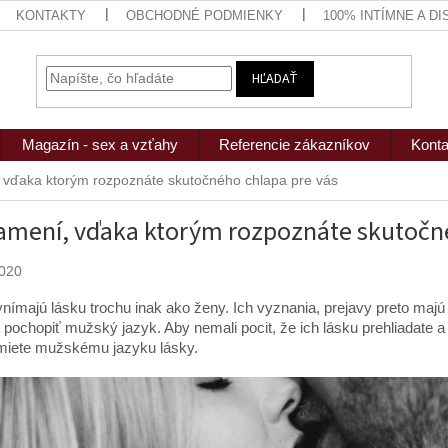
KONTAKTY
OBCHODNÉ PODMIENKY
100% INTÍMNE A D
HĽADAŤ
Magazín - sex a vzťahy
Referencie zákazníkov
Konta
 vďaka ktorým rozpoznáte skutočného chlapa pre vás
amení, vďaka ktorým rozpoznáte skutočné
2020
vnímajú lásku trochu inak ako ženy. Ich vyznania, prejavy preto maj
é pochopiť mužský jazyk. Aby nemali pocit, že ich lásku prehliadate a 
miete mužskému jazyku lásky.