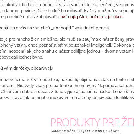
rá, akoby ich chcel tromfnúť v stravovaní, estetike, cvičení, vedomos
o ktorom poviete, že je hodné ho milovať. Každý muž má v sebe aj is
 je potrebné občas zabojovať a
byť najlepším mužom v jej okolí
.
ímajú sa o váš názor, chcú „pochopiť“ vašu inteligenciu
o je pre mnoho žien smiešne, ale muž sa zaujíma o názor ženy práve 
aplnený vzťah, chce poznať a pátra po ženskej inteligencii. Dokonca 
eľmi neocení, ak jeho snahu o názor odbijete jednou – dvoma vetami
dpovedali jednoslovne.
jú vám darčeky, obdarúvajú
užov nemá v krvi romantiku, nežnosti, objímanie a tak sa tento ne
eniami. Nie vždy však pre partnerku príjemnými. Neporadia sa, sprav
 Chcú vám dobre a občas z toho vyjde aj poriadna hádka. Lenže úm
lásky. Práve tak to mnoho mužov vníma a ženy to nevedia identifikov