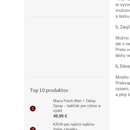
to vyze
mužom, 
a lásku
5, Zauj
Možno t
ide o n
Preto v
lásky o
6, Dáva
Mnoho m
Prekvap
ústami.
Top 10 produktov
a plný 
Maca Fresh Men + Delay
Spray – balíček pre výkon a
výdrž
49,99 €
KÁVA pre našich baličov
Vašej zásielky