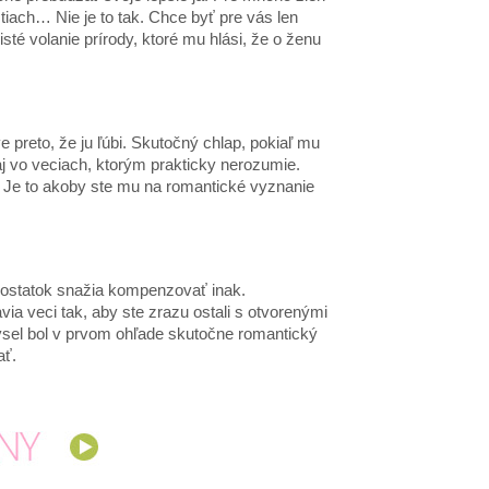
tiach… Nie je to tak. Chce byť pre vás len
té volanie prírody, ktoré mu hlási, že o ženu
preto, že ju ľúbi. Skutočný chlap, pokiaľ mu
aj vo veciach, ktorým prakticky nerozumie.
. Je to akoby ste mu na romantické vyznanie
dostatok snažia kompenzovať inak.
ia veci tak, aby ste zrazu ostali s otvorenými
ysel bol v prvom ohľade skutočne romantický
ať.