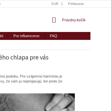
ISKRÉTNE ZASLANIE
MAPA SERVERU
EUR
Prihlásenie
2PEOPLE S.R.O.
NÁKUPNÝ
Prázdny košík
KOŠÍK
kt
Pre influencerov
FAQ
ho chlapa pre vás
ú inú podobu. Pre vzájomnú harmóniu je
vy, že vám ju neprejavujú, len preto že