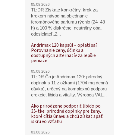
05.08.2026
TL;DR Získate konkrétny, krok za
krokom návod na objednanie
feromónového parfumu rýchlo (24–48
h) a 100 % diskrétne: neutrálny obal,
odosielateľ „2...
Andrimax 120 kapsúl – oplatí sa?
Porovnanie ceny, účinku a
dostupných alternatív za lepšie
peniaze
05.08.2026
TL;DR Čo je Andrimax 120: prírodný
doplnok s 11 zložkami (1704 mg denná
dávka), určený na komplexnú podporu
erekcie, libida a vitality. Výrobca VAL...
Ako prirodzene podporiť libido po
35-tke: prírodné doplnky pre ženy,
ktoré cítia únavu a chcú získať späť
iskru vo vzťahu
03.08.2026