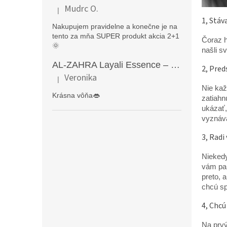
Mudrc O.
|
Hodnotenie produktu je 5 z 5 hviezdičiek.
1, Stáv
Nakupujem pravidelne a konečne je na
tento za mňa SUPER produkt akcia 2+1
Čoraz h
🌞
našli s
AL-ZAHRA Layali Essence – zmyselný arabský parfém pre ženy s originálnymi orientálnymi tónmi v luxusnom dubajskom štýle (50 ml)
2, Pred
Veronika
|
Hodnotenie produktu je 5 z 5 hviezdičiek.
Nie kaž
Krásna vôňa👄
zatiahn
ukázať,
vyznáva
3, Rad
Niekedy
vám par
preto, 
chcú sp
4, Chcú
Na prvý