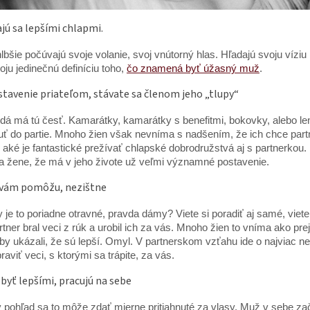
ajú sa lepšími chlapmi.
lbšie počúvajú svoje volanie, svoj vnútorný hlas. Hľadajú svoju víziu 
voju jedinečnú definíciu toho,
čo znamená byť úžasný muž
.
stavenie priateľom, stávate sa členom jeho „tlupy“
dá má tú česť. Kamarátky, kamarátky s benefitmi, bokovky, alebo len
uť do partie. Mnoho žien však nevníma s nadšením, že ich chce part
 aké je fantastické prežívať chlapské dobrodružstvá aj s partnerko
 žene, že má v jeho živote už veľmi významné postavenie.
i vám pomôžu, nezištne
 je to poriadne otravné, pravda dámy? Viete si poradiť aj samé, viete,
tner bral veci z rúk a urobil ich za vás. Mnoho žien to vníma ako prej
aby ukázali, že sú lepší. Omyl. V partnerskom vzťahu ide o najviac
raviť veci, s ktorými sa trápite, za vás.
 byť lepšími, pracujú na sebe
 pohľad sa to môže zdať mierne pritiahnuté za vlasy. Muž v sebe za