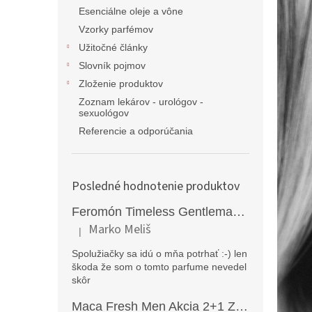
Esenciálne oleje a vône
Vzorky parfémov
Užitočné články
Slovník pojmov
Zloženie produktov
Zoznam lekárov - urológov -
sexuológov
Referencie a odporúčania
Posledné hodnotenie produktov
Feromón Timeless Gentleman silný feromónový parfém pre mužov - 50ml
Marko Meliš
|
Hodnotenie produktu je 5 z 5 hviezdičiek.
Spolužiačky sa idú o mňa potrhať :-) len
škoda že som o tomto parfume nevedel
skôr
Maca Fresh Men Akcia 2+1 ZDARMA (270kapsúl )