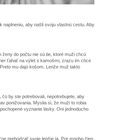
k naplneniu, aby našli svoju vlastnú cestu. Aby
 ženy do počtu nie sú tie, ktoré muži chcú
ner ťahať na výlet s kamošmi, zrazu im chce
u. Preto mu dajú košom. Lenže muž takto
 čo by ste potrebovali, nepotrebujete, aby
av ponižovania. Myslia si, že muži to robia
 nepochopené vyznanie lásky. Oni jednoducho
čne prebúdzať svoje lepšie ja. Pre mnoho žien