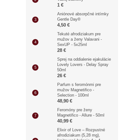
1 €
Aniónové absorpčné intímky
Gentle Day®
4,50 €
Tekuté afrodiziakum pre
mužov a ženy Valavani -
SexUP - 5x25ml
28 €
Sprej na oddialenie ejakulácie
Lovely Lovers - Delay Spray
50ml
26 €
Parfum s feromónmi pre
mužov Magnetifico -
Selection - 100ml
48,90 €
Feromóny pre ženy
Magnetifico - Allure - 50ml
40,99 €
Elixir of Love – Rozpustné
afrodiziakum (5,28 mg),