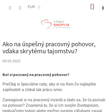
Prejsť
NÁKUP
na
EUR
obsah
KOŠÍK
Ako na úspešný pracovný pohovor,
vďaka skrytému tajomstvu?
09.03.2022
Bol si pozvaný na pracovný pohovor?
Prečítaj si špeciálne rady, aby si na ňom čo najlepšie
zapôsobili a získal tak prácu snov.
Zareagoval si na pracovný inzerát a stalo sa, že ťa pozvali
na pohovor? Znamená to, že si ich svojím životopisom,
motivačným listom alebo možno svojimi záľubami zaujal.