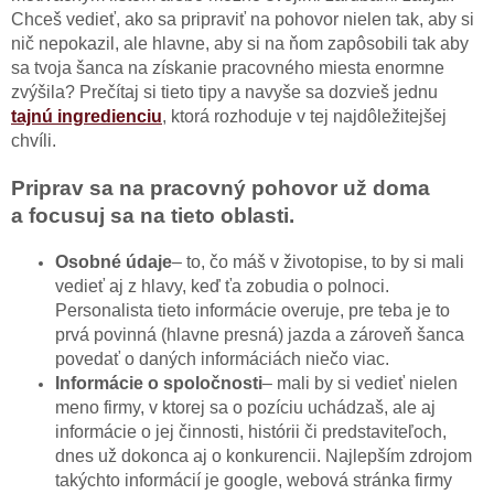
Chceš vedieť, ako sa pripraviť na pohovor nielen tak, aby si
nič nepokazil, ale hlavne, aby si na ňom zapôsobili tak aby
sa tvoja šanca na získanie pracovného miesta enormne
zvýšila? Prečítaj si tieto tipy a navyše sa dozvieš jednu
tajnú ingredienciu
, ktorá rozhoduje v tej najdôležitejšej
chvíli.
Priprav sa na pracovný pohovor už doma
a focusuj sa na tieto oblasti.
Osobné údaje
– to, čo máš v životopise, to by si mali
vedieť aj z hlavy, keď ťa zobudia o polnoci.
Personalista tieto informácie overuje, pre teba je to
prvá povinná (hlavne presná) jazda a zároveň šanca
povedať o daných informáciách niečo viac.
Informácie o spoločnosti
– mali by si vedieť nielen
meno firmy, v ktorej sa o pozíciu uchádzaš, ale aj
informácie o jej činnosti, histórii či predstaviteľoch,
dnes už dokonca aj o konkurencii. Najlepším zdrojom
takýchto informácií je google, webová stránka firmy