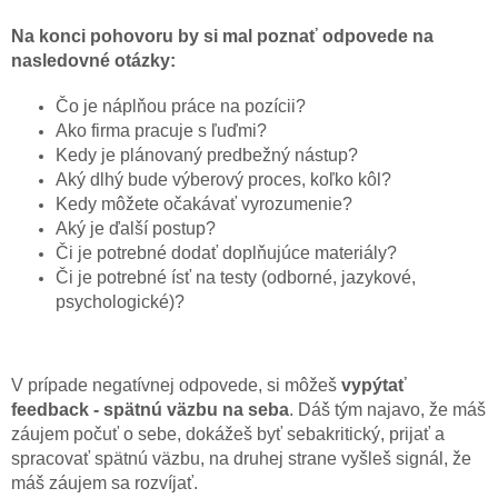
Na konci pohovoru by si mal poznať odpovede na
nasledovné otázky:
Čo je náplňou práce na pozícii?
Ako firma pracuje s ľuďmi?
Kedy je plánovaný predbežný nástup?
Aký dlhý bude výberový proces, koľko kôl?
Kedy môžete očakávať vyrozumenie?
Aký je ďalší postup?
Či je potrebné dodať doplňujúce materiály?
Či je potrebné ísť na testy (odborné, jazykové,
psychologické)?
V prípade negatívnej odpovede, si môžeš
vypýtať
feedback - spätnú väzbu na seba
. Dáš tým najavo, že máš
záujem počuť o sebe, dokážeš byť sebakritický, prijať a
spracovať spätnú väzbu, na druhej strane vyšleš signál, že
máš záujem sa rozvíjať.