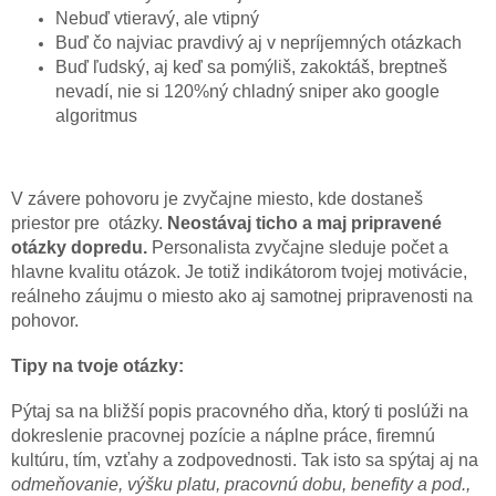
Nebuď vtieravý, ale vtipný
Buď čo najviac pravdivý aj v nepríjemných otázkach
Buď ľudský, aj keď sa pomýliš, zakoktáš, breptneš
nevadí, nie si 120%ný chladný sniper ako google
algoritmus
V závere pohovoru je zvyčajne miesto, kde dostaneš
priestor pre otázky.
Neostávaj ticho a maj pripravené
otázky dopredu.
Personalista zvyčajne sleduje počet a
hlavne kvalitu otázok. Je totiž indikátorom tvojej motivácie,
reálneho záujmu o miesto ako aj samotnej pripravenosti na
pohovor.
Tipy na tvoje otázky:
Pýtaj sa na bližší popis pracovného dňa, ktorý ti poslúži na
dokreslenie pracovnej pozície a náplne práce, firemnú
kultúru, tím, vzťahy a zodpovednosti. Tak isto sa spýtaj aj na
odmeňovanie, výšku platu, pracovnú dobu, benefity a pod.,