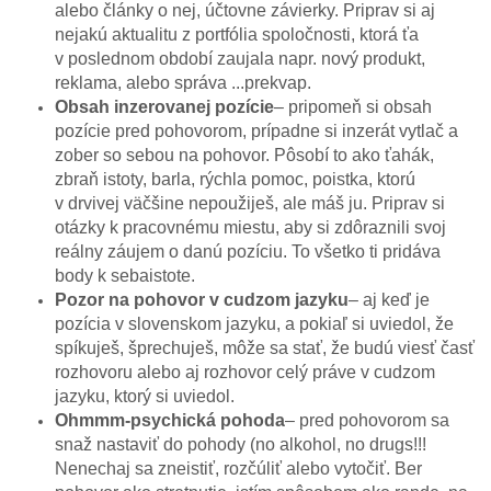
alebo články o nej, účtovne závierky. Priprav si aj
nejakú aktualitu z portfólia spoločnosti, ktorá ťa
v poslednom období zaujala napr. nový produkt,
reklama, alebo správa ...prekvap.
Obsah inzerovanej pozície
– pripomeň si obsah
pozície pred pohovorom, prípadne si inzerát vytlač a
zober so sebou na pohovor. Pôsobí to ako ťahák,
zbraň istoty, barla, rýchla pomoc, poistka, ktorú
v drvivej väčšine nepoužiješ, ale máš ju. Priprav si
otázky k pracovnému miestu, aby si zdôraznili svoj
reálny záujem o danú pozíciu. To všetko ti pridáva
body k sebaistote.
Pozor na pohovor v cudzom jazyku
– aj keď je
pozícia v slovenskom jazyku, a pokiaľ si uviedol, že
spíkuješ, šprechuješ, môže sa stať, že budú viesť časť
rozhovoru alebo aj rozhovor celý práve v cudzom
jazyku, ktorý si uviedol.
Ohmmm-psychická pohoda
– pred pohovorom sa
snaž nastaviť do pohody (no alkohol, no drugs!!!
Nenechaj sa zneistiť, rozčúliť alebo vytočiť. Ber