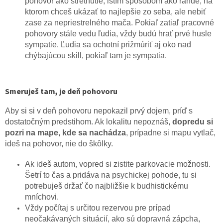
pohovor ako stretnutie, istím spôsobom ako rande, na
ktorom chceš ukázať to najlepšie zo seba, ale nebiť
zase za nepriestrelného mača. Pokiaľ zatiaľ pracovné
pohovory stále vedu ľudia, vždy budú hrať prvé husle
sympatie. Ľudia sa ochotní prižmúriť aj oko nad
chýbajúcou skill, pokiaľ tam je sympatia.
Smeruješ tam, je deň pohovoru
Aby si si v deň pohovoru nepokazil prvý dojem, príď s
dostatočným predstihom. Ak lokalitu nepoznáš,
dopredu si
pozri na mape, kde sa nachádza
, prípadne si mapu vytlač,
ideš na pohovor, nie do škôlky.
Ak ideš autom, vopred si zistite parkovacie možnosti.
Šetrí to čas a pridáva na psychickej pohode, tu si
potrebuješ držať čo najbližšie k budhistickému
mníchovi.
Vždy počítaj s určitou rezervou pre prípad
neočakávaných situácií, ako sú dopravná zápcha,