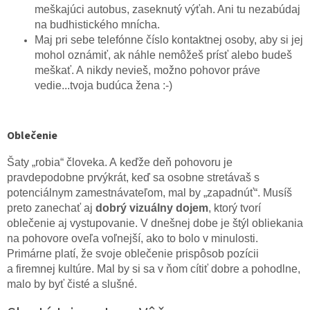
meškajúci autobus, zaseknutý výťah. Ani tu nezabúdaj
na budhistického mnícha.
Maj pri sebe telefónne číslo kontaktnej osoby, aby si jej
mohol oznámiť, ak náhle nemôžeš prísť alebo budeš
meškať. A nikdy nevieš, možno pohovor práve
vedie...tvoja budúca žena :-)
Oblečenie
Šaty „robia“ človeka. A keďže deň pohovoru je
pravdepodobne prvýkrát, keď sa osobne stretávaš s
potenciálnym zamestnávateľom, mal by „zapadnúť“. Musíš
preto zanechať aj
dobrý vizuálny dojem
, ktorý tvorí
oblečenie aj vystupovanie. V dnešnej dobe je štýl obliekania
na pohovore oveľa voľnejší, ako to bolo v minulosti.
Primárne platí, že svoje oblečenie prispôsob pozícii
a firemnej kultúre. Mal by si sa v ňom cítiť dobre a pohodlne,
malo by byť čisté a slušné.