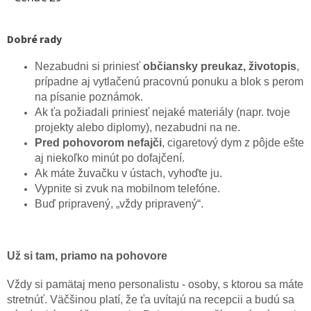
Dobré rady
Nezabudni si priniesť
občiansky preukaz, životopis
,
prípadne aj vytlačenú pracovnú ponuku a blok s perom
na písanie poznámok.
Ak ťa požiadali priniesť nejaké materiály (napr. tvoje
projekty alebo diplomy), nezabudni na ne.
Pred pohovorom nefajči
, cigaretový dym z pôjde ešte
aj niekoľko minút po dofajčení.
Ak máte žuvačku v ústach, vyhoďte ju.
Vypnite si zvuk na mobilnom telefóne.
Buď pripravený, „vždy pripravený“.
Už si tam, priamo na pohovore
Vždy si pamätaj meno personalistu - osoby, s ktorou sa máte
stretnúť. Väčšinou platí, že ťa uvítajú na recepcii a budú sa