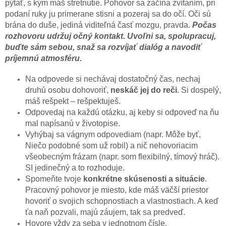
pýtať, s kým máš stretnutie. Pohovor sa začína zvítaním, pri
podaní ruky ju primerane stisni a pozeraj sa do očí. Oči sú
brána do duše, jediná viditeľná časť mozgu, pravda.
Počas
rozhovoru udržuj očný kontakt. Uvoľni sa, spolupracuj,
buďte sám sebou, snaž sa rozvíjať dialóg a navodiť
príjemnú atmosféru.
Na odpovede si nechávaj dostatočný čas, nechaj
druhú osobu dohovoriť,
neskáč jej do reči
. Si dospelý,
máš rešpekt – rešpektuješ.
Odpovedaj na každú otázku, aj keby si odpoveď na ňu
mal napísanú v životopise.
Vyhýbaj sa vágnym odpovediam (napr. Môže byť,
Niečo podobné som už robil) a nič nehovoriacim
všeobecným frázam (napr. som flexibilný, tímový hráč).
SI jedinečný a to rozhoduje.
Spomeňte tvoje
konkrétne skúsenosti a situácie
.
Pracovný pohovor je miesto, kde máš väčší priestor
hovoriť o svojich schopnostiach a vlastnostiach. A keď
ťa naň pozvali, majú záujem, tak sa predveď.
Hovore vždy za seba v jednotnom čísle.