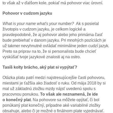
to však až v ďalšom kole, pokiaľ má pohovor viac úrovní.
Pohovor v cudzom jazyku
What is your name what's your number?
Ak s posielal
životopis v cudzom jazyku, je celkom logické a
pravdepodobné, že aj pohovor alebo jeho primárna časť
bude prebiehať v danom jazyku. Pri mnohých pozíciách je
už takmer nevyhnutné ovládať minimálne jeden cudzí jazyk.
Preto sa priprav na to, že si personalista bude chcieť
vyskúšať tvoje jazykové znalosti aj na ostro.
Tasíš kolty brácho, aký plat si vypýtať?
Otázka platu patrí medzi najstresujúcejšie časti pohovoru,
miestami je ťažšia ako žiadosť o ruku. Od mája 2018 by si
mal už základnú zložku mzdy nájsť uvedenú spolu s
pracovnou ponukou.
To však ale neznamená, že ide
o konečný plat
. Na pohovore sa môžete opýtať, či bol
ponúkaný plat konečný, prípadne aké variabilné zložky
obsahuje, alebo či je možné o finálnom plate vyjednávať.