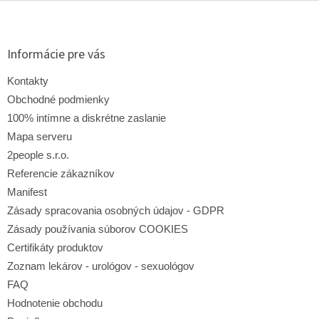
Z
á
p
ä
Informácie pre vás
t
i
Kontakty
e
Obchodné podmienky
100% intímne a diskrétne zaslanie
Mapa serveru
2people s.r.o.
Referencie zákazníkov
Manifest
Zásady spracovania osobných údajov - GDPR
Zásady používania súborov COOKIES
Certifikáty produktov
Zoznam lekárov - urológov - sexuológov
FAQ
Hodnotenie obchodu