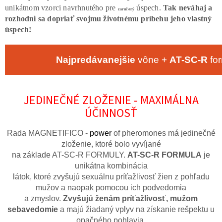
unikátnom vzorci
navrhnutého pre
úspech.
Tak neváhaj a
zaručený
rozhodni sa dopriať svojmu životnému príbehu jeho vlastný
úspech!
Najpredávanejšie
vône +
AT-SC-R
fo
JEDINEČNÉ ZLOŽENIE - MAXIMÁLNA
ÚČINNOSŤ
Rada MAGNETIFICO -
power
of pheromones má jedinečné
zloženie, ktoré bolo vyvíjané
na základe AT-SC-R FORMULY.
AT-SC-R FORMULA
je
unikátna kombinácia
látok, ktoré zvyšujú sexuálnu príťažlivosť žien z pohľadu
mužov a naopak pomocou ich podvedomia
a zmyslov.
Zvyšujú ženám príťažlivosť, mužom
sebavedomie
a majú žiadaný vplyv na získanie rešpektu u
opačného pohlavia.