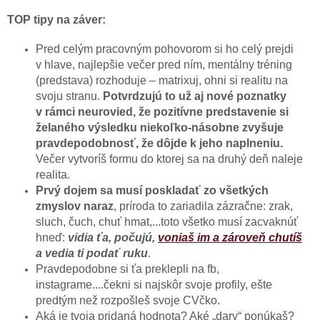
TOP tipy na záver:
Pred celým pracovným pohovorom si ho celý prejdi
v hlave, najlepšie večer pred ním, mentálny tréning
(predstava) rozhoduje – matrixuj, ohni si realitu na
svoju stranu.
Potvrdzujú to už aj nové poznatky
v rámci neurovied, že pozitívne predstavenie si
želaného výsledku niekoľko-násobne zvyšuje
pravdepodobnosť, že dôjde k jeho naplneniu.
Večer vytvoríš formu do ktorej sa na druhý deň naleje
realita.
Prvý dojem sa musí poskladať zo všetkých
zmyslov naraz
, príroda to zariadila zázračne: zrak,
sluch, čuch, chuť hmat,...toto všetko musí zacvaknúť
hneď:
vidia ťa, počujú,
voniaš im a zároveň chutíš
a vedia ti podať ruku
.
Pravdepodobne si ťa preklepli na fb,
instagrame....čekni si najskôr svoje profily, ešte
predtým než rozpošleš svoje CVčko.
Aká je tvoja pridaná hodnota? Aké „dary“ ponúkaš?