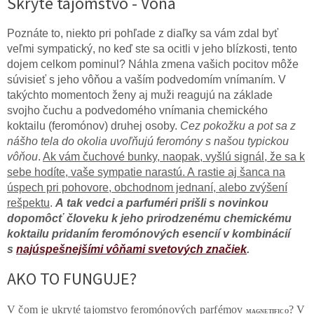
Skryté tajomstvo - Vôňa
Poznáte to, niekto pri pohľade z diaľky sa vám zdal byť
veľmi sympatický, no keď ste sa ocitli v jeho blízkosti, tento
dojem celkom pominul? Náhla zmena vašich pocitov môže
súvisieť s jeho vôňou a vaším podvedomím vnímaním. V
takýchto momentoch ženy aj muži reagujú na základe
svojho čuchu a podvedomého vnímania chemického
koktailu (feromónov) druhej osoby.
Cez pokožku a pot sa z
nášho tela do okolia uvoľňujú feromóny s našou typickou
vôňou
.
Ak vám čuchové bunky, naopak, vyšlú signál, že sa k
sebe hodíte, vaše sympatie narastú. A rastie aj šanca na
úspech pri pohovore, obchodnom jednaní, alebo zvýšení
rešpektu
.
A tak vedci a parfuméri prišli s novinkou
dopomôcť človeku k jeho prirodzenému chemickému
koktailu pridaním feromónových esencií v kombinácií
s
najúspešnejšími vôňami svetových značiek
.
AKO TO FUNGUJE?
V čom je ukryté tajomstvo feromónových parfémov
?
V
MAGNETIFICO