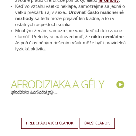
zvodné prádlo či erotické pomôcky, alebo
feromóny
.
Keď vo vzťahu všetko neklape, samozrejme sa jedná o
veľkú prekážku aj v sexe..
Urovnať často malicherné
nezhody
sa teda môže prejaviť len kladne, a to i v
ostatných aspektoch súžitia.
Mnohým ženám samozrejme vadí, keď ich telo začne
starnúť. Preto by si mali uvedomiť, že
nikto nemládne
.
Aspoň čiastočným riešením však môže byť i pravidelná
fyzická aktivita.
PREDCHÁDZAJÚCI ČLÁNOK
ĎALŠÍ ČLÁNOK