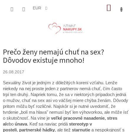
Prejsť
NÁKUP
na
EUR
obsah
KOŠÍK
Prečo ženy nemajú chuť na sex?
Dôvodov existuje mnoho!
26.08.2017
Sexuálny život je jedným z dôležitých korení vzťahu. Lenže
niekedy na nej proste jeden z partnerov nemá chuť, čím často
trpí ten druhý. Napriek tomu, že sa v niektorých prípadoch jedná
o mužov, chuť na sex asi vo väčšej miere chýba ženám. Dôvody
pritom môžu byť rozličné. Najskôr si je nutné uvedomiť, že
tvrdenie „bolí ma hlava" nemusí byť len výhovorkou, ale môže ísť
o skutočnosť. Na vine je
veľké pracovné nasadenie, stres
al
ebo
únava
. Keď sa naviac pridá
stereotyp v
posteli
,
partnerské hádky
, ale tiež
starnutie
a nespokojnosť s