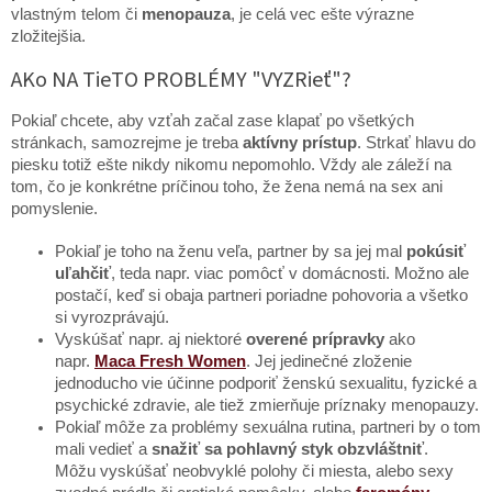
vlastným telom či
menopauza
, je celá vec ešte výrazne
zložitejšia.
AKo NA TieTO PROBLÉMY "VYZRieť"?
Pokiaľ chcete, aby vzťah začal zase klapať po všetkých
stránkach, samozrejme je treba
aktívny prístup
. Strkať hlavu do
piesku totiž ešte nikdy nikomu nepomohlo. Vždy ale záleží na
tom, čo je konkrétne príčinou toho, že žena nemá na sex ani
pomyslenie.
Pokiaľ je toho na ženu veľa, partner by sa jej mal
pokúsiť
uľahčiť
, teda napr. viac pomôcť v domácnosti. Možno ale
postačí, keď si obaja partneri poriadne pohovoria a všetko
si vyrozprávajú.
Vyskúšať napr. aj niektoré
overené prípravky
ako
napr.
Maca Fresh Women
. Jej jedinečné zloženie
jednoducho vie účinne podporiť ženskú sexualitu, fyzické a
psychické zdravie, ale tiež zmierňuje príznaky menopauzy.
Pokiaľ môže za problémy sexuálna rutina, partneri by o tom
mali vedieť a
snažiť sa pohlavný styk obzvláštniť
.
Môžu vyskúšať neobvyklé polohy či miesta, alebo sexy