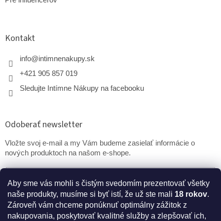
Kontakt
info
@
intimnenakupy.sk
+421 905 857 019
Sledujte Intímne Nákupy na facebooku
Odoberať newsletter
Vložte svoj e-mail a my Vám budeme zasielať informácie o
nových produktoch na našom e-shope.
Email
Aby sme vás mohli s čistým svedomím prezentovať všetky
naše produkty, musíme si byť istí, že už ste mali
18 rokov
.
PRIHLÁSIŤ SA
Zároveň vám chceme ponúknuť optimálny zážitok z
nakupovania, poskytovať kvalitné služby a zlepšovať ich,