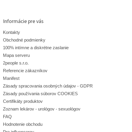
Z
á
p
ä
Informácie pre vás
t
i
Kontakty
e
Obchodné podmienky
100% intímne a diskrétne zaslanie
Mapa serveru
2people s.r.o.
Referencie zákazníkov
Manifest
Zásady spracovania osobných údajov - GDPR
Zásady používania súborov COOKIES
Certifikáty produktov
Zoznam lekárov - urológov - sexuológov
FAQ
Hodnotenie obchodu
Pre influencerov