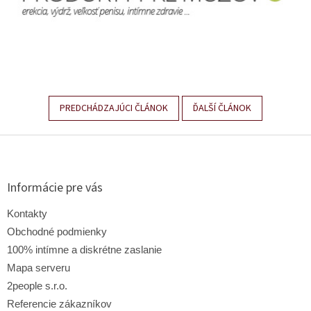
PREDCHÁDZAJÚCI ČLÁNOK
ĎALŠÍ ČLÁNOK
Z
á
p
ä
Informácie pre vás
t
i
Kontakty
e
Obchodné podmienky
100% intímne a diskrétne zaslanie
Mapa serveru
2people s.r.o.
Referencie zákazníkov