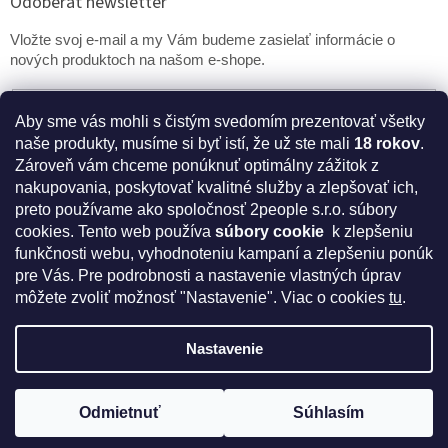
Odoberať newsletter
Vložte svoj e-mail a my Vám budeme zasielať informácie o
nových produktoch na našom e-shope.
Email
Aby sme vás mohli s čistým svedomím prezentovať všetky
naše produkty, musíme si byť istí, že už ste mali
18 rokov
.
PRIHLÁSIŤ SA
Zároveň vám chceme ponúknuť optimálny zážitok z
nakupovania, poskytovať kvalitné služby a zlepšovať ich,
preto používame ako spoločnosť 2people s.r.o. súbory
cookies.
Tento web používa
súbory cookie
k zlepšeniu
* Disclaimer: Bezpečnostné prehlásenie k výživovým
funkčnosti webu, vyhodnoteniu kampaní a zlepšeniu ponúk
doplnkom a kozmetike
pre Vás. Pre podrobnosti a nastavenie vlastných úprav
môžete zvoliť možnosť "Nastavenie". Viac o cookies
tu
.
Nastavenie
Vytvoril Shoptet
Odmietnuť
Súhlasím
Copyright 2026
IntímneNákupy.sk
. Všetky práva vyhradené.
Získajte kód na zľavu 5%