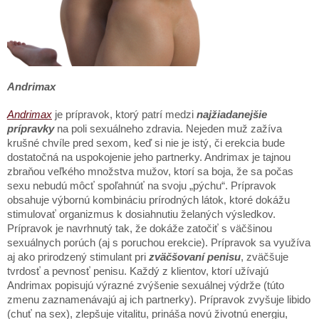
Andrimax
Andrimax
je prípravok, ktorý patrí medzi
najžiadanejšie
prípravky
na poli sexuálneho zdravia. Nejeden muž zažíva
krušné chvíle pred sexom, keď si nie je istý, či erekcia bude
dostatočná na uspokojenie jeho partnerky. Andrimax je tajnou
zbraňou veľkého množstva mužov, ktorí sa boja, že sa počas
sexu nebudú môcť spoľahnúť na svoju „pýchu“. Prípravok
obsahuje výbornú kombináciu prírodných látok, ktoré dokážu
stimulovať organizmus k dosiahnutiu želaných výsledkov.
Prípravok je navrhnutý tak, že dokáže zatočiť s väčšinou
sexuálnych porúch (aj s poruchou erekcie). Prípravok sa využíva
aj ako prirodzený stimulant pri
zväčšovaní penisu
, zväčšuje
tvrdosť a pevnosť penisu. Každý z klientov, ktorí užívajú
Andrimax popisujú výrazné zvýšenie sexuálnej výdrže (túto
zmenu zaznamenávajú aj ich partnerky). Prípravok zvyšuje libido
(chuť na sex), zlepšuje vitalitu, prináša novú životnú energiu,