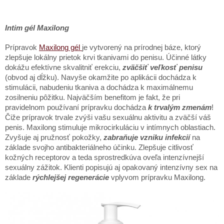
Intim gél Maxilong
Prípravok
Maxilong gél
je vytvorený na prírodnej báze, ktorý
zlepšuje lokálny prietok krvi tkanivami do penisu. Účinné látky
dokážu efektívne skvalitniť erekciu,
zväčšiť veľkosť penisu
(obvod aj dĺžku). Navyše okamžite po aplikácii dochádza k
stimulácii, nabudeniu tkaniva a dochádza k maximálnemu
zosilneniu pôžitku. Najväčším benefitom je fakt, že pri
pravidelnom používaní prípravku dochádza
k trvalým zmenám
!
Čiže prípravok trvale zvýši vašu sexuálnu aktivitu a zväčší váš
penis. Maxilong stimuluje mikrocirkuláciu v intímnych oblastiach.
Zvyšuje aj pružnosť pokožky,
zabraňuje vzniku infekcií
na
základe svojho antibakteriálneho účinku. Zlepšuje citlivosť
kožných receptorov a teda sprostredkúva oveľa intenzívnejší
sexuálny zážitok. Klienti popisujú aj opakovaný intenzívny sex na
základe
rýchlejšej regenerácie
vplyvom prípravku Maxilong.