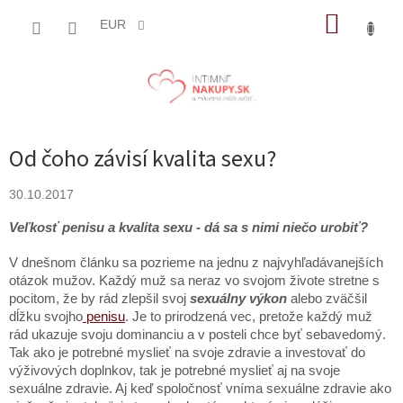
Prejsť
NÁKUP
na
EUR
obsah
KOŠÍK
Od čoho závisí kvalita sexu?
30.10.2017
Veľkosť penisu a kvalita sexu - dá sa s nimi niečo urobiť?
V dnešnom článku sa pozrieme na jednu z najvyhľadávanejších
otázok mužov. Každý muž sa neraz vo svojom živote stretne s
pocitom, že by rád zlepšil svoj
sexuálny výkon
alebo zväčšil
dĺžku svojho
penisu
. Je to prirodzená vec, pretože každý muž
rád ukazuje svoju dominanciu a v posteli chce byť sebavedomý.
Tak ako je potrebné myslieť na svoje zdravie a investovať do
výživových doplnkov, tak je potrebné myslieť aj na svoje
sexuálne zdravie. Aj keď spoločnosť vníma sexuálne zdravie ako