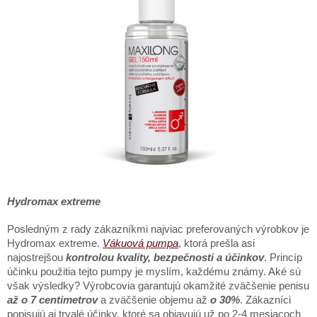
Hydromax extreme
Posledným z rady zákazníkmi najviac preferovaných výrobkov je
Hydromax extreme.
Vákuová pumpa
, ktorá prešla asi
najostrejšou
kontrolou kvality, bezpečnosti a účinkov
. Princíp
účinku použitia tejto pumpy je myslím, každému známy. Aké sú
však výsledky? Výrobcovia garantujú okamžité zväčšenie penisu
až o 7 centimetrov
a zväčšenie objemu až
o 30%
. Zákazníci
popisujú aj trvalé účinky, ktoré sa objavujú už po 2-4 mesiacoch