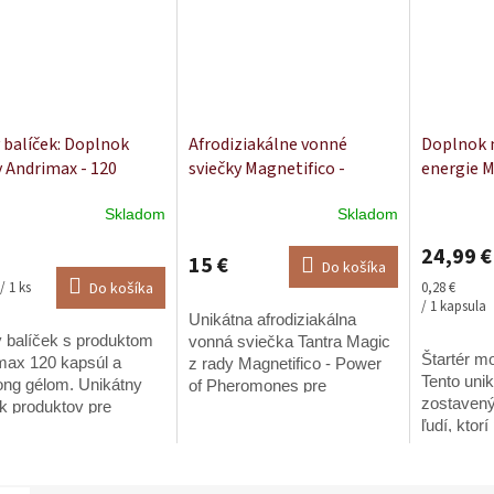
 balíček: Doplnok
Afrodiziakálne vonné
Doplnok n
y Andrimax - 120
sviečky Magnetifico -
energie M
l + Maxilong Gél - 150
Tantra Magic
- 90 kapsú
Skladom
Skladom
erné
Priemerné
Priemerné
tenie
hodnotenie
hodnoteni
24,99 €
ktu
produktu
produktu
15 €
Do košíka
je
je
ková
Jednotková
/ 1 ks
Do košíka
0,28 €
5,0
4,5
cena:
/ 1 kapsula
Unikátna afrodiziakálna
z
z
 balíček s produktom
5
vonná sviečka Tantra Magic
5
Štartér m
ičiek.
max 120 kapsúl a
hviezdičiek.
hviezdičiek
z rady Magnetifico - Power
Tento uni
ong gélom. Unikátny
of Pheromones pre
zostavený
ek produktov pre
vytvorenie afrodiziakálnej,
ľudí, ktor
, ktorých zaujíma
jedinečnej, intímnej a
mentálnu 
enie penisu, podpora
zvodnej atmosféry.
podporiť 
e, lepšia sexuálna
Špeciálna technológia...
chcú doda