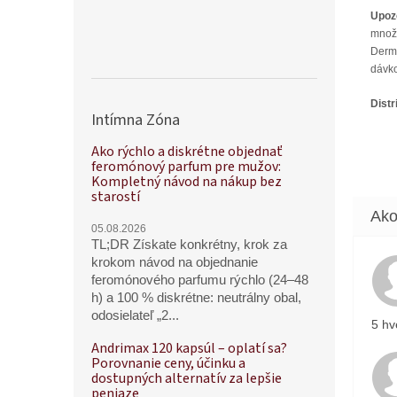
Upoz
množs
Derma
dávk
Distr
Intímna Zóna
Ako rýchlo a diskrétne objednať
feromónový parfum pre mužov:
Kompletný návod na nákup bez
starostí
05.08.2026
TL;DR Získate konkrétny, krok za
krokom návod na objednanie
feromónového parfumu rýchlo (24–48
h) a 100 % diskrétne: neutrálny obal,
odosielateľ „2...
5 hv
Andrimax 120 kapsúl – oplatí sa?
Porovnanie ceny, účinku a
dostupných alternatív za lepšie
peniaze