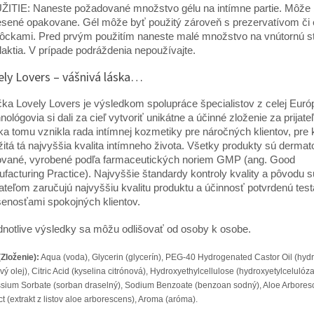
ITIE: Naneste požadované množstvo gélu na intímne partie. Môže 
sené opakovane. Gél môže byť použitý zároveň s prezervatívom či 
ckami. Pred prvým použitím naneste malé množstvo na vnútornú s
laktia. V prípade podráždenia nepoužívajte.
ely Lovers – vášnivá láska…
ka Lovely Lovers je výsledkom spolupráce špecialistov z celej Euró
nológovia si dali za cieľ vytvoriť unikátne a účinné zloženie za prijate
a tomu vznikla rada intímnej kozmetiky pre náročných klientov, pre 
žitá tá najvyššia kvalita intímneho života. Všetky produkty sú dermat
ované, vyrobené podľa farmaceutických noriem GMP (ang. Good
facturing Practice). Najvyššie štandardy kontroly kvality a pôvodu s
ateľom zaručujú najvyššiu kvalitu produktu a účinnosť potvrdenú tes
enosťami spokojných klientov.
dnotlive výsledky sa môžu odlišovať od osoby k osobe.
(Zloženie):
Aqua (voda), Glycerin (glycerín), PEG-40 Hydrogenated Castor Oil (hy
ový olej), Citric Acid (kyselina citrónová), Hydroxyethylcellulose (hydroxyetylcelulóza
sium Sorbate (sorban draselný), Sodium Benzoate (benzoan sodný), Aloe Arbores
ct (extrakt z listov aloe arborescens), Aroma (aróma).