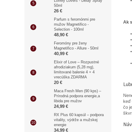
Lovely Lovers - Delay Spray
50ml
26 €
Parfum s feromónmi pre
Ak s
mužov Magnetifico -
Selection - 100ml
48,90 €
Feromóny pre ženy
Magnetifico - Allure - 50ml
40,99 €
Elixir of Love – Rozpustné
afrodiziakum (5,28 mg),
limitované balenie 4 + 4
vrecúška ZDARMA
20 €
Lub
Maca Fresh Men (90 kps) –
Nene
Prírodná podpora energie,a
libida pre mužov
keď 
24,99 €
čo j
škvr
RX Plus 60 kapsúl – podpora
vitality, výdrže a mužskej
Náv
energie
34,99 €