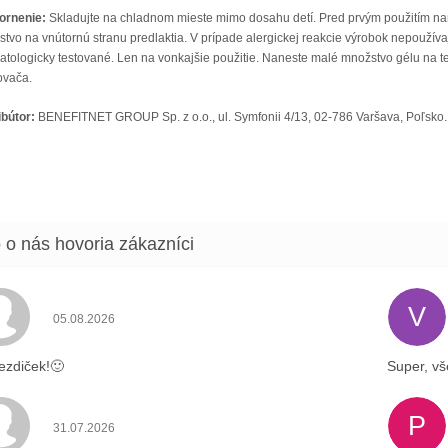
ornenie:
Skladujte na chladnom mieste mimo dosahu detí. Pred prvým použitím n
tvo na vnútornú stranu predlaktia. V prípade alergickej reakcie výrobok nepoužívaj
tologicky testované. Len na vonkajšie použitie. Naneste malé množstvo gélu na 
ovača.
ibútor:
BENEFITNET GROUP Sp. z o.o., ul. Symfonii 4/13, 02-786 Varšava, Poľsko.
V
Hodnotenie obchodu je 5 z 5 hviezdičiek.
05.08.2026
ezdiček!🙂
Super, vš
P
Hodnotenie obchodu je 4 z 5 hviezdičiek.
31.07.2026