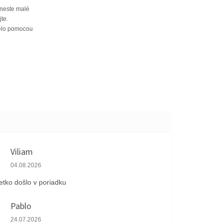
aneste malé
te.
telo pomocou
Viliam
Hodnotenie obchodu je 5 z 5 hviezdičiek.
04.08.2026
etko došlo v poriadku
Pablo
Hodnotenie obchodu je 1 z 5 hviezdičiek.
24.07.2026