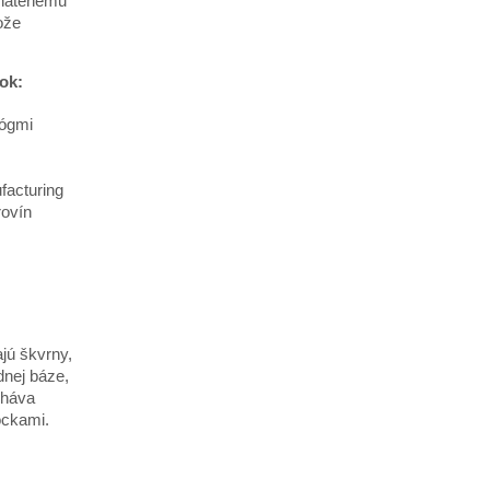
ohatenému
ože
bok:
lógmi
facturing
rovín
jú škvrny,
dnej báze,
cháva
ôckami.