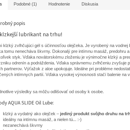
 intímne zdravie...
s
Podobné (1)
Hodnotenie
Diskusia
energiu. V
robný popis
klzkejší lubrikant na trhu!
i klzký zvlhčujúci gél s účinnosťou olejčeka. Je vyrobený na vodnej 
a tomu nenecháva škvrny. Dokonalý pre intímnu masáž, predohru a
oľvek styk. Vďaka novátorskému zloženiu je výnimočne klzký a pr
vzniku odrenín a podráždenia. Vďaka správnemu zvlhčeniu zvyšuje p
h partnerov. Výťažok z aloe upokojuje. Ideálne pri probléme nedosta
čených intímnych partií. Vďaka vysokej výnosnosti stačí balenie na v
dnotlive výsledky sa môžu odlišovať od osoby k osobe.
ody AQUA SLIDE Oil Lube:
klzký a vydatný ako olejček –
jediný produkt svôjho druhu na tr
ideálny na intímnu masáž, a nielen tú... :-)
nezanechává škvrny