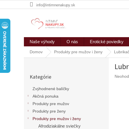
Prejsť
info@intimnenakupy.sk
na
obsah
Naše výhody
O nás
Erotické poviedky
Domov
Produkty pre mužov i ženy
Lubrika
B
Lubr
o
Preskočiť
č
Kategórie
Prieme
Neohod
kategórie
n
hodnote
ý
produkt
Zvýhodnené balíčky
p
je
Akčná ponuka
a
0,0
n
z
Produkty pre mužov
5
e
Produkty pre ženy
hviezdič
l
Produkty pre mužov i ženy
Afrodiziakálne sviečky