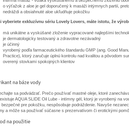
intimna masáž - vďaka vyskúšanému a bezpečnému zloženiu ob
o výťažok z aloe je gel doporučený k masáži intýmnych partií, pret
nedráždi a obsiahnuté aloe ukľudňuje pokožku
i vyberiete exkluzívnu sériu Lovely Lovers, máte istotu, že výro
má unikátne a vyskúšané zloženie vypracované najlepšími techno
je dermatologicky testovaný a zdravotne nezávadný
je účinný
vyrobený podľa farmaceutického štandardu GMP (ang. Good Manu
Practice), ktorý zaručuje úplnú kontrolu nad kvalitou a pôvodom su
overený stovkami spokojných klientov
rikant na báze vody
chajte sa podvádzať. Prečo používať mastné oleje, ktoré zanecháva
existuje AQUA SLIDE Oil Lube - intímny gél, ktorý je vyrobený na vo
e bezpečné pre pokožku, nespôsobuje podráždenie. Navyše nezane
ny a môže sa používať súčasne s prezervatívom či erotickými pom
od na použitie