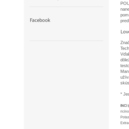
POUŽ
nane
pomô
Facebook
pred
Lov
Znač
Tech
Vďak
dôle
test
Manu
užív
skús
* Je
INCI 
ricín
Potas
Extra