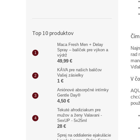
Top 10 produktov
Čím
Maca Fresh Men + Delay
Najn
Spray – balíček pre výkon a
rad 
výdrž
mang
49,99 €
Vďak
KÁVA pre našich baličov
Vašej zásielky
V čo
1 €
Aniónové absorpčné intímky
AQUA
Gentle Day®
chcú
4,50 €
použ
Tekuté afrodiziakum pre
mužov a ženy Valavani -
SexUP - 5x25ml
28 €
Sprej na oddialenie ejakulácie