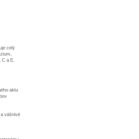
uje celý
ézium,
 C a E.
ného aktu
obov
 a vášnivé