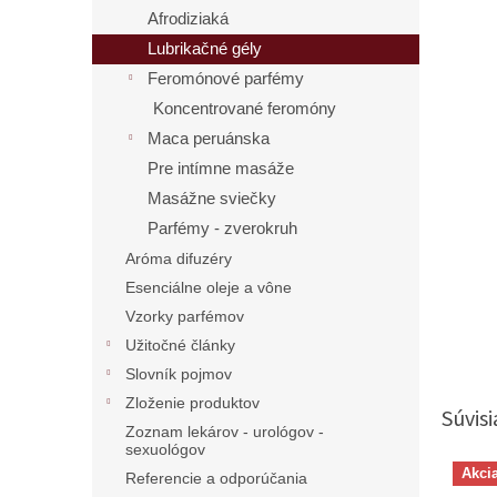
Afrodiziaká
Lubrikačné gély
Feromónové parfémy
Koncentrované feromóny
Maca peruánska
Pre intímne masáže
Masážne sviečky
Parfémy - zverokruh
Aróma difuzéry
Esenciálne oleje a vône
Vzorky parfémov
Užitočné články
Slovník pojmov
Zloženie produktov
Súvisi
Zoznam lekárov - urológov -
sexuológov
Akci
Referencie a odporúčania