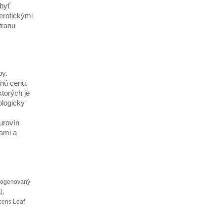
byť
erotickými
tranu
py.
ľnú cenu.
ktorých je
ologicky
urovín
tami a
drogenovaný
),
cens Leaf