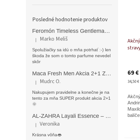
Posledné hodnotenie produktov
Feromón Timeless Gentleman silný feromónový parfém pre mužov - 50ml
Marko Meliš
|
Akčný
Hodnotenie produktu je 5 z 5 hviezdičiek.
strav
Spolužiačky sa idú o mňa potrhať :-) len
kapsú
škoda že som o tomto parfume nevedel
ml
Priem
skôr
hodno
69 €
Maca Fresh Men Akcia 2+1 ZDARMA (270kapsúl )
produ
je
Mudrc O.
Jednot
34,50 € 
|
Hodnotenie produktu je 5 z 5 hviezdičiek.
5,0
cena:
z
Nakupujem pravidelne a konečne je na
Akčný
5
tento za mňa SUPER produkt akcia 2+1
hviezd
Andri
🌞
Maxil
AL-ZAHRA Layali Essence – zmyselný arabský parfém pre ženy s originálnymi orientálnymi tónmi v luxusnom dubajskom štýle (50 ml)
balíč
mužov
Veronika
|
Hodnotenie produktu je 5 z 5 hviezdičiek.
zväčš
erekci
Krásna vôňa👄