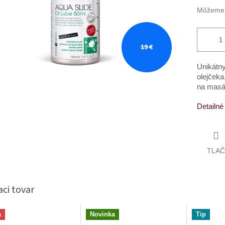
Môžeme d
19 €
Unikátny
olejčeka
na masá
Detailné
TLAČ
aci tovar
a
Novinka
Tip