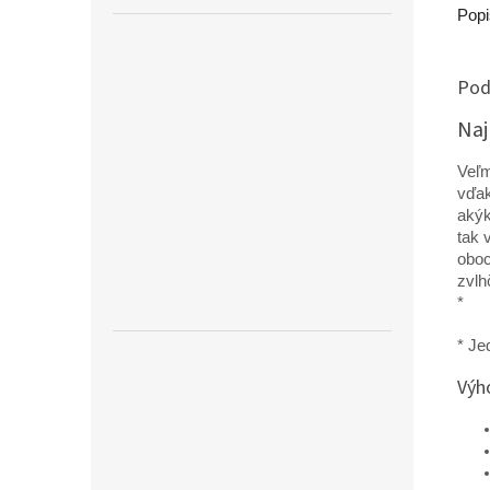
výdrž,
Popi
Pod
Naj
Veľm
vďak
akýk
tak 
oboc
zvlh
*
* Je
Výh