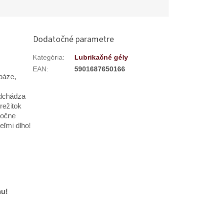
objednávke.
hodné pre...
Dodatočné parametre
Kategória
:
Lubrikačné gély
EAN
:
5901687650166
báze,
edchádza
režitok
točne
eľmi dlho!
hu!