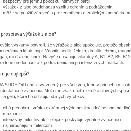
bezpečný pre jemnú pokožku intímnych partií
výťažok z aloe predchádza vzniku odrenín a podráždenia
môže sa použiť zároveň s prezervatívom a erotickými pomôckami
 prospieva výťažok z aloe?
ovšie výskumy potvrdili, že výťažok z aloe upokojuje, pretože obsah
minerálnych látok, napr. Vápnik, sodík, železo, draslík, chróm, magn
án, meď alebo zinok. Navyše obsahuje vitamíny A, B1, B2, B5, B12,
a tomu nedochádza k podráždeniu ani po intenzívnych hrátkach.
m je najlepší?
 SLIDE Oil Lube je vytvorený pre všetkých, ktorí v priebehu milost
 dostatočné zvlhčenie. Môžeme však určiť niekoľko hlavných spôs
itia gélu, ktoré ho odlišujú od iných výrobkov:
dlhá predohra - vďaka extrémnej výdatnosti sa ideálne hodí na dlhé
maznanie
intenzivny milostný akt - olejček poskytuje výdatné zvlhčenie i
najnáročnejším milencom