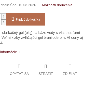
oručiť do:
10.08.2026
Možnosti doručenia
Pridať do košíka
 lubrikačný gél (olej) na báze vody s vlastnosťami
. Veľmi klzký zvlhčujúci gél bráni oderom. Vhodný aj
ž.
 informácie
OPÝTAŤ SA
STRÁŽIŤ
ZDIEĽAŤ