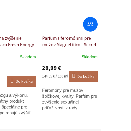
30 €
–3 %
a zvýšenie
Parfum s feromónmi pre
aca Fresh Energy
mužov Magnetifico - Secret
l
Scent - 20 ml
Skladom
Skladom
Priemerné
e
hodnotenie
28,99 €
produktu
je
Jednotková
144,95 € / 100 ml
Do košíka
5,0
cena:
Do košíka
z
Feromóny pre mužov
5
ozgu a výkonu.
.
hviezdičiek.
špičkovej kvality. Parfém pre
kátny produkt
zvýšenie sexuálnej
 špeciálne pre
príťažlivosti z rady
í potrebujú zvýšiť
MAGNETIFICO power of
pozornosť,
pheromones + darček
mozgovú činnosť a
zdarma ku každej
ť svojmu telu