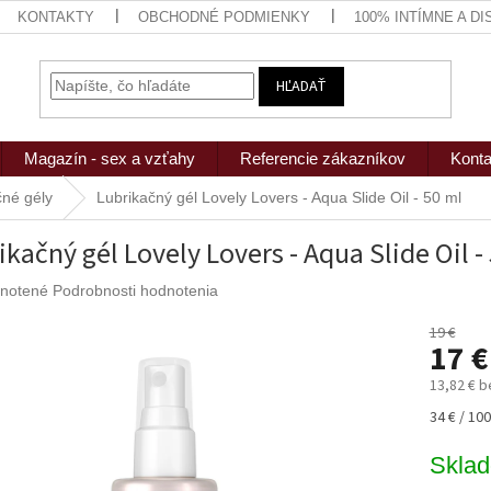
KONTAKTY
OBCHODNÉ PODMIENKY
100% INTÍMNE A D
HĽADAŤ
Magazín - sex a vzťahy
Referencie zákazníkov
Konta
čné gély
Lubrikačný gél Lovely Lovers - Aqua Slide Oil - 50 ml
ikačný gél Lovely Lovers - Aqua Slide Oil -
rné
notené
Podrobnosti hodnotenia
nie
u
19 €
17 €
13,82 € 
Jednotk
34 € / 100
iek.
cena:
Skla