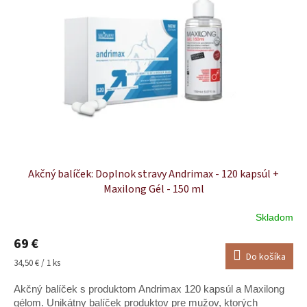
k
s
t
p
o
r
v
o
d
u
k
t
o
v
Akčný balíček: Doplnok stravy Andrimax - 120 kapsúl +
Maxilong Gél - 150 ml
Skladom
Priemerné
hodnotenie
69 €
produktu
Do košíka
je
Jednotková
34,50 € / 1 ks
5,0
cena:
z
Akčný balíček s produktom Andrimax 120 kapsúl a Maxilong
5
gélom. Unikátny balíček produktov pre mužov, ktorých