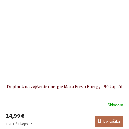
Doplnok na zvýšenie energie Maca Fresh Energy - 90 kapsúl
Skladom
Priemerné
hodnotenie
24,99 €
produktu
Do košíka
je
Jednotková
0,28 € / 1 kapsula
4,5
cena: