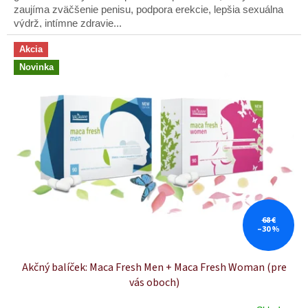
hviezdičiek.
zaujíma zväčšenie penisu, podpora erekcie, lepšia sexuálna
výdrž, intímne zdravie...
Akcia
Novinka
68 €
–30 %
Akčný balíček: Maca Fresh Men + Maca Fresh Woman (pre
vás oboch)