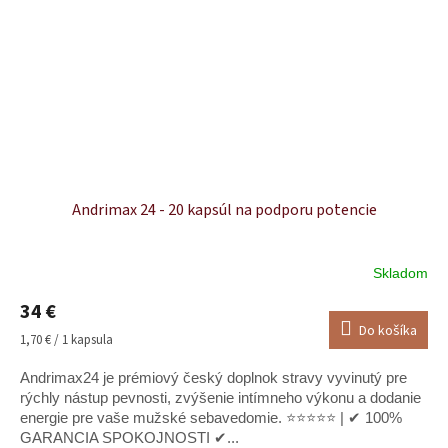
Andrimax 24 - 20 kapsúl na podporu potencie
Skladom
Priemerné
hodnotenie
34 €
produktu
Do košíka
je
Jednotková
1,70 € / 1 kapsula
5,0
cena:
z
Andrimax24 je prémiový český doplnok stravy vyvinutý pre
5
rýchly nástup pevnosti, zvýšenie intímneho výkonu a dodanie
hviezdičiek.
energie pre vaše mužské sebavedomie. ⭐⭐⭐⭐⭐ | ✔ 100%
GARANCIA SPOKOJNOSTI ✔...