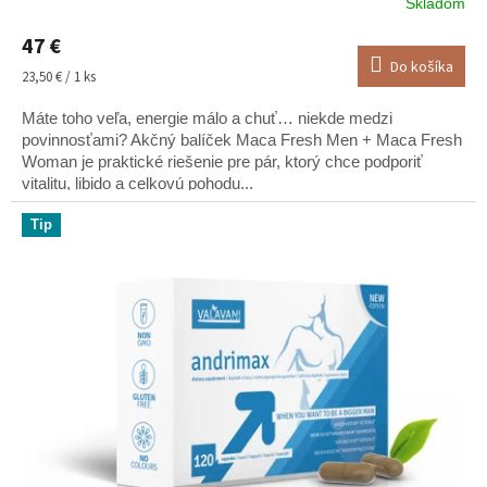
Skladom
Priemerné
hodnotenie
47 €
produktu
Do košíka
je
Jednotková
23,50 € / 1 ks
5,0
cena:
z
Máte toho veľa, energie málo a chuť… niekde medzi
5
povinnosťami? Akčný balíček Maca Fresh Men + Maca Fresh
hviezdičiek.
Woman je praktické riešenie pre pár, ktorý chce podporiť
vitalitu, libido a celkovú pohodu...
Tip