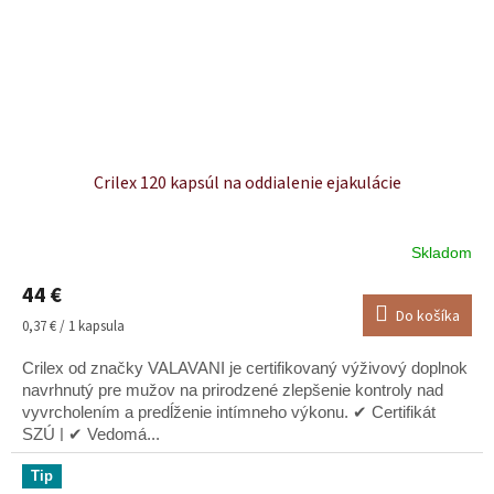
Crilex 120 kapsúl na oddialenie ejakulácie
Skladom
Priemerné
hodnotenie
44 €
produktu
Do košíka
je
Jednotková
0,37 € / 1 kapsula
5,0
cena:
z
Crilex od značky VALAVANI je certifikovaný výživový doplnok
5
navrhnutý pre mužov na prirodzené zlepšenie kontroly nad
hviezdičiek.
vyvrcholením a predĺženie intímneho výkonu. ✔ Certifikát
SZÚ | ✔ Vedomá...
Tip