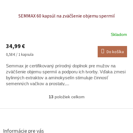
SEMMAX 60 kapsúl na zväčšenie objemu spermií
Skladom
Priemerné
hodnotenie
34,99 €
produktu
Do košíka
je
Jednotková
0,58 € / 1 kapsula
4,7
cena:
z
Semmax je certifikovaný prírodný doplnok pre mužov na
5
zväčšenie objemu spermií a podporu ich tvorby. Vďaka zmesi
hviezdičiek.
bylinných extraktov a aminokyselín stimuluje činnosť
semenných vačkov a prostaty,...
13
položiek celkom
O
v
l
Z
á
á
d
p
a
ä
Informácie pre vás