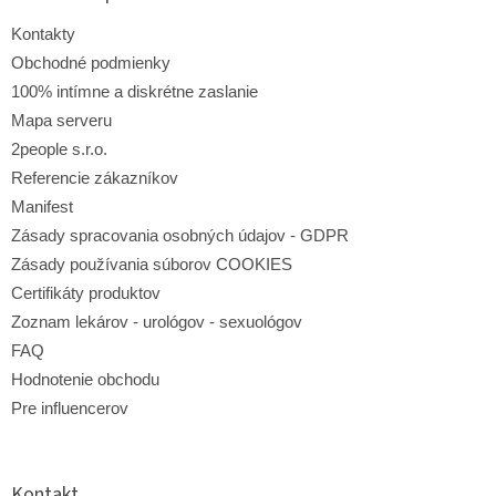
c
t
i
i
Kontakty
e
e
p
Obchodné podmienky
r
100% intímne a diskrétne zaslanie
v
Mapa serveru
k
y
2people s.r.o.
v
Referencie zákazníkov
ý
p
Manifest
i
Zásady spracovania osobných údajov - GDPR
s
Zásady používania súborov COOKIES
u
Certifikáty produktov
Zoznam lekárov - urológov - sexuológov
FAQ
Hodnotenie obchodu
Pre influencerov
Kontakt