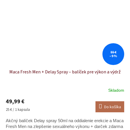
55 €
–9 %
Maca Fresh Men + Delay Spray – balíček pre výkon a výdrž
Skladom
49,99 €
Do košíka
Jednotková
25 € / 1 kapsula
cena:
Akčný balíček Delay spray 50ml na oddialenie erekcie a Maca
Fresh Men na zlepšenie sexuálneho výkonu + darček zdarma