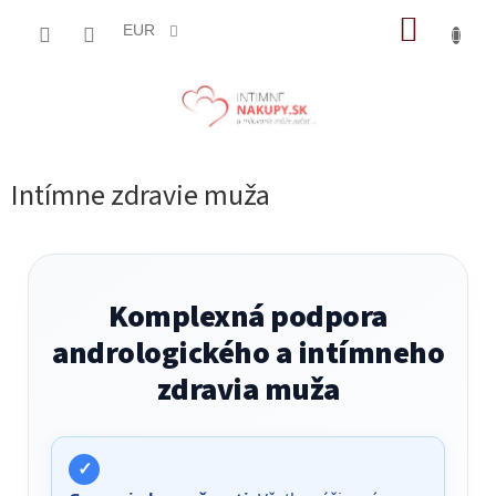
Prejsť
NÁKUP
na
EUR
obsah
KOŠÍK
Intímne zdravie muža
Komplexná podpora
andrologického a intímneho
zdravia muža
✓