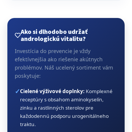
Ako si dlhodobo udržať
andrologickú vitalitu?
Investícia do prevencie je vždy
efektívnejšia ako riešenie akútnych
problémov. Náš ucelený sortiment vám
poskytuje:
✓
Cielené výživové doplnky:
Komplexné
receptúry s obsahom aminokyselín,
zinku a rastlinných sterolov pre
každodennú podporu urogenitálneho
traktu.