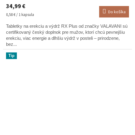
hodnotenie
34,99 €
produktu
Do košíka
je
Jednotková
0,58 € / 1 kapsula
5,0
cena:
z
Tabletky na erekciu a výdrž RX Plus od značky VALAVANI sú
5
certifikovaný český doplnok pre mužov, ktorí chcú pevnejšiu
hviezdičiek.
erekciu, viac energie a dlhšiu výdrž v posteli – prirodzene,
bez...
Tip