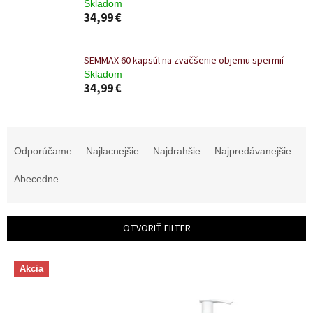
Skladom
34,99 €
SEMMAX 60 kapsúl na zväčšenie objemu spermií
Skladom
34,99 €
R
a
Odporúčame
Najlacnejšie
Najdrahšie
Najpredávanejšie
d
e
Abecedne
n
i
e
OTVORIŤ FILTER
p
r
V
o
Akcia
ý
d
p
u
i