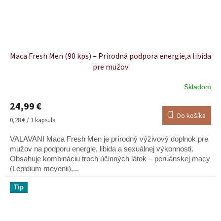
Maca Fresh Men (90 kps) – Prírodná podpora energie,a libida
pre mužov
Skladom
Priemerné
hodnotenie
24,99 €
produktu
Do košíka
je
Jednotková
0,28 € / 1 kapsula
4,9
cena:
z
VALAVANI Maca Fresh Men je prírodný výživový doplnok pre
5
mužov na podporu energie, libida a sexuálnej výkonnosti.
hviezdičiek.
Obsahuje kombináciu troch účinných látok – peruánskej macy
(Lepidium meyenii),...
Tip