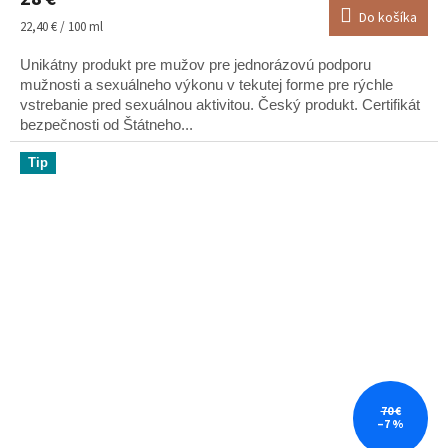
Do košíka
Jednotková
22,40 € / 100 ml
cena:
Unikátny produkt pre mužov pre jednorázovú podporu
mužnosti a sexuálneho výkonu v tekutej forme pre rýchle
vstrebanie pred sexuálnou aktivitou. Český produkt. Certifikát
bezpečnosti od Štátneho...
Tip
70 €
–7 %