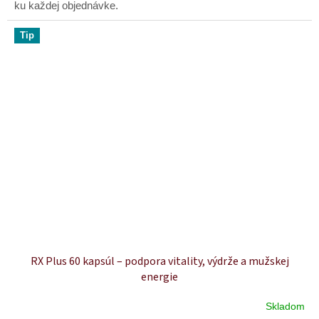
ku každej objednávke.
Tip
RX Plus 60 kapsúl – podpora vitality, výdrže a mužskej
energie
Skladom
Priemerné