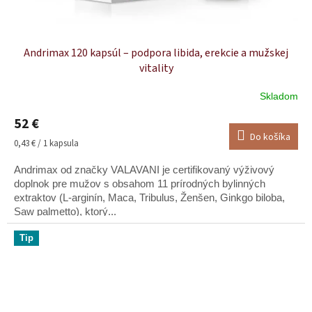
Andrimax 120 kapsúl – podpora libida, erekcie a mužskej
vitality
Skladom
Priemerné
hodnotenie
52 €
produktu
Do košíka
je
Jednotková
0,43 € / 1 kapsula
5,0
cena:
z
Andrimax od značky VALAVANI je certifikovaný výživový
5
doplnok pre mužov s obsahom 11 prírodných bylinných
hviezdičiek.
extraktov (L-arginín, Maca, Tribulus, Ženšen, Ginkgo biloba,
Saw palmetto), ktorý...
Tip