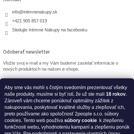
info
@
intimnenakupy.sk
+421 905 857 019
Sledujte Intímne Nákupy na facebooku
Odoberať newsletter
Vložte svoj e-mail a my Vám budeme zasielať informácie o
nových produktoch na našom e-shope.
Email
Aby sme vás mohli s čistým svedomím prezentovať všetky
naše produkty, musíme si byť istí, že už ste mali
18 rokov
.
PRIHLÁSIŤ SA
Zároveň vám chceme ponúknuť optimálny zážitok z
nakupovania, poskytovať kvalitné služby a zlepšovať ich,
preto používame ako spoločnosť 2people s.r.o. súbory
cookies.
Tento web používa
súbory cookie
k zlepšeniu
* Disclaimer: Bezpečnostné prehlásenie k výživovým
funkčnosti webu, vyhodnoteniu kampaní a zlepšeniu ponúk
doplnkom a kozmetike
pre Vás. Pre podrobnosti a nastavenie vlastných úprav