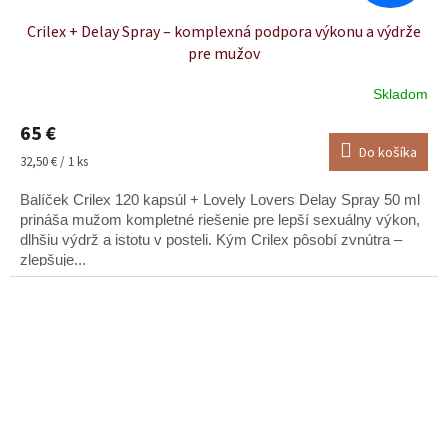
Crilex + Delay Spray – komplexná podpora výkonu a výdrže
pre mužov
Skladom
65 €
Do košíka
Jednotková
32,50 € / 1 ks
cena:
Balíček Crilex 120 kapsúl + Lovely Lovers Delay Spray 50 ml
prináša mužom kompletné riešenie pre lepší sexuálny výkon,
dlhšiu výdrž a istotu v posteli. Kým Crilex pôsobí zvnútra –
zlepšuje...