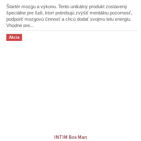
z
Štartér mozgu a výkonu. Tento unikátny produkt zostavený
5
špeciálne pre ľudí, ktorí potrebujú zvýšiť mentálnu pozornosť,
hviezdičiek.
podporiť mozgovú činnosť a chcú dodať svojmu telu energiu.
Vhodné pre...
Akcia
INTIM Box Man