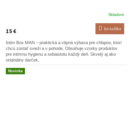
Skladom
Do košíka
15 €
Intim Box MAN – praktická a vtipná výbava pre chlapov, ktorí
chcú zostať svieži a v pohode. Obsahuje vzorky produktov
pre intímnu hygienu a sebaistotu každý deň. Skvelý aj ako
originálny darček.
Novinka