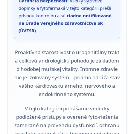
Garancia bezpečnosti:
Všetky výživové
doplnky a fytofarmaká v tejto kategórii prešli
prísnou kontrolou a sú
riadne notifikované
na Úrade verejného zdravotníctva SR
(ÚVZSR)
.
Proaktívna starostlivosť o urogenitálny trakt
a celkovú andrologickú pohodu je základom
dlhodobej mužskej vitality. Intímne zdravie
nie je izolovaný systém – priamo odráža stav
vášho kardiovaskulárneho, nervového a
endokrinného systému.
V tejto kategórii prinášame vedecky
podložené prístupy a overené fyto-riešenia
zamerané na prevenciu dysfunkcií, ochranu
prostaty, optimalizáciu hormonálnej odozvy