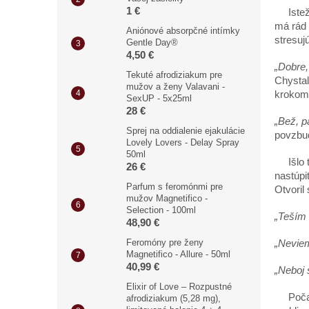
1 €
Isteže,
má rád 
Aniónové absorpčné intímky
stresuj
Gentle Day®
4,50 €
„Dobre,
Tekuté afrodiziakum pre
Chystal
mužov a ženy Valavani -
krokom 
SexUP - 5x25ml
28 €
„Bež, p
Sprej na oddialenie ejakulácie
povzbu
Lovely Lovers - Delay Spray
50ml
Išlo to
26 €
nastúpi
Parfum s feromónmi pre
Otvoril
mužov Magnetifico -
Selection - 100ml
„Teším 
48,90 €
Feromóny pre ženy
„Neviem
Magnetifico - Allure - 50ml
40,99 €
„Neboj 
Elixir of Love – Rozpustné
Počas j
afrodiziakum (5,28 mg),