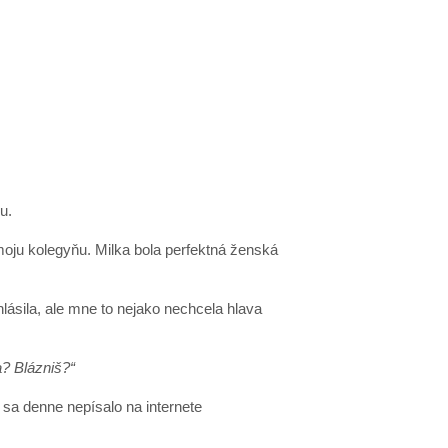
u.
oju kolegyňu. Milka bola perfektná ženská
lásila, ale mne to nejako nechcela hlava
? Blázniš?“
a denne nepísalo na internete