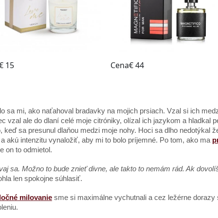
sa mi, ako naťahoval bradavky na mojich prsiach. Vzal si ich medzi
c vzal ale do dlaní celé moje citróniky, olízal ich jazykom a hladkal 
, keď sa presunul dlaňou medzi moje nohy. Hoci sa dlho nedotýkal žen
iť a akú intenzitu vynaložiť, aby mi to bolo príjemné. Po tom, ako ma
p
le on to odmietol.
aj sa. Možno to bude znieť divne, ale takto to nemám rád. Ak dovolí
la len spokojne súhlasiť.
ločné milovanie
sme si maximálne vychutnali a cez ležérne dorazy
leniu.