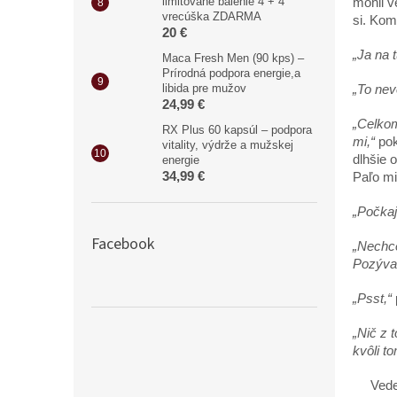
limitované balenie 4 + 4
mohli v
vrecúška ZDARMA
si. Kom
20 €
„Ja na 
Maca Fresh Men (90 kps) –
Prírodná podpora energie,a
libida pre mužov
„To nev
24,99 €
„Celkom
RX Plus 60 kapsúl – podpora
mi,“
pok
vitality, výdrže a mužskej
dlhšie 
energie
34,99 €
Paľo mi
„Počkaj
Facebook
„Nechce
Pozývaš
„Psst,“
p
„Nič z 
kvôli t
Vedela 