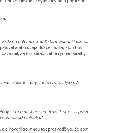
Paľo odniekadiaľ vytiahol víno a pripili sme
 sa.
 vždy sa poteším, keď ťa tam vidím. Páčiš sa
oval a ako dvaja dospelí ľudia, ktorí boli
rozvášnil, že to nabralo veľmi rýchle obrátky.
iónu. Zbieraš ženy často týmto štýlom?
dvtedy som nemal nikoho. Rozišli sme sa práve
l som sa odmietnutia.“
ale hovoril so mnou tak presvedčivo, že som