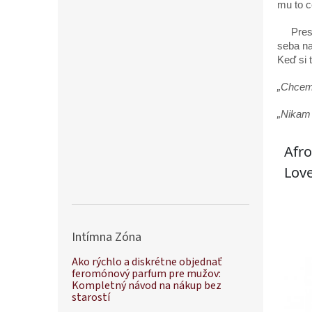
mu to c
Presunu
seba na
Keď si 
„Chcem 
„Nikam 
Intímna Zóna
Ako rýchlo a diskrétne objednať
feromónový parfum pre mužov:
Kompletný návod na nákup bez
starostí