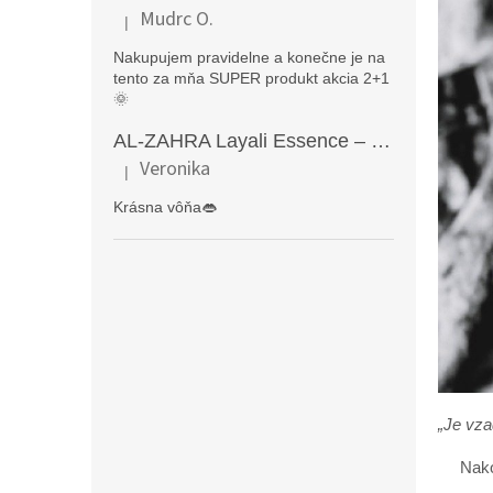
Mudrc O.
|
Hodnotenie produktu je 5 z 5 hviezdičiek.
Nakupujem pravidelne a konečne je na
tento za mňa SUPER produkt akcia 2+1
🌞
AL-ZAHRA Layali Essence – zmyselný arabský parfém pre ženy s originálnymi orientálnymi tónmi v luxusnom dubajskom štýle (50 ml)
Veronika
|
Hodnotenie produktu je 5 z 5 hviezdičiek.
Krásna vôňa👄
„Je vza
Nakonie