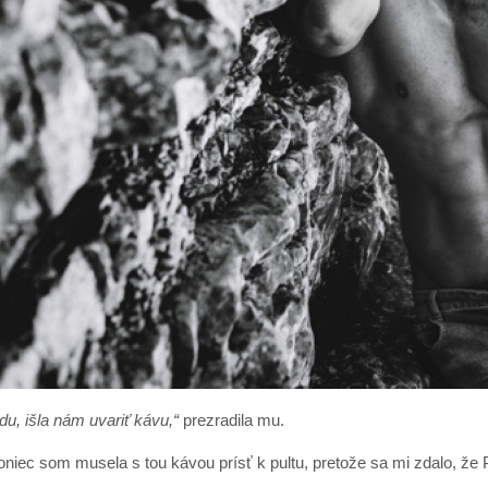
du, išla nám uvariť kávu,“
prezradila mu.
c som musela s tou kávou prísť k pultu, pretože sa mi zdalo, že 