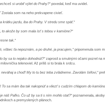
nechceš si urobiť výlet do Prahy?“
povedal, keď ma uvidel.
"
Zostala som na neho prekvapene civieť.
a krátku jazdu, iba do Prahy. V stredu sme späť.“
, to akože by som mala ísť s tebou v kamióne?“
resne tak.“
é, vôbec ťa nepoznám, a po druhé, ja pracujem,“
pripomenula som m
lo by sa to nejako dohodnúť?“
zaprosil a smutnými očami pozrel na m
milovníčka telenoviel. Až príliš si to brala k srdcu.
, neváhaj a choď! My to tu bez teba zvládneme. Zavolám šéfovi,“
preh
! To sa mám iba tak nakopnúť a vliezť s cudzím chlapom do kamióna
 je náš Paľko. Čo už by sa ti s ním mohlo stať?“
poznamenala, akoby s
odníkoch a premyslených plánoch.