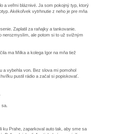
lo a veľmi bláznivé. Ja som pokojný typ, ktorý
otyp. Akékoľvek vytrhnutie z neho je pre mňa
enie. Zaplatil za raňajky a tankovanie.
 to nerozmyslím, ale potom si to už svižným
čila ma Milka a kolega Igor na mňa tiež
du a vybehla von. Bez slova mi pomohol
víľku pustil rádio a začal si popiskovať.
.
 sa.
i ku Prahe, zaparkoval auto tak, aby sme sa