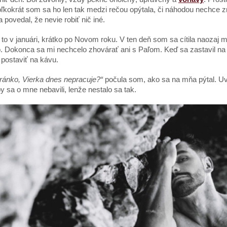
ľkokrát som sa ho len tak medzi rečou opýtala, či náhodou nechce
a povedal, že nevie robiť nič iné.
 v januári, krátko po Novom roku. V ten deň som sa cítila naozaj mi
o. Dokonca sa mi nechcelo zhovárať ani s Paľom. Keď sa zastavil na
postaviť na kávu.
ránko, Vierka dnes nepracuje?“
počula som, ako sa na mňa pýtal. U
by sa o mne nebavili, lenže nestalo sa tak.