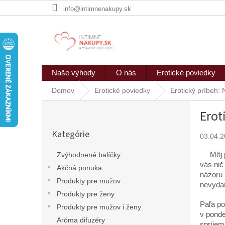
Prejsť
info@intimnenakupy.sk
na
obsah
Naše výhody
O nás
Erotické poviedky
Domov
Erotické poviedky
Erotický príbeh:
B
Erot
o
Preskočiť
č
Kategórie
kategórie
03.04.
n
ý
Môj prí
Zvýhodnené balíčky
p
vás nič
Akčná ponuka
a
názoru 
n
Produkty pre mužov
nevydar
e
Produkty pre ženy
l
Paľa po
Produkty pre mužov i ženy
v ponde
Aróma difuzéry
spríjem