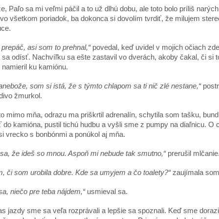
 Paľo sa mi veľmi páčil a to už dlhú dobu, ale toto bolo príliš narých
vo všetkom poriadok, ba dokonca si dovolím tvrdiť, že milujem stere
úce.
 prepáč, asi som to prehnal,“
povedal, keď uvidel v mojich očiach zdes
 sa odísť. Nachvíľku sa ešte zastavil vo dverách, akoby čakal, či si
namieril ku kamiónu.
anebože, som si istá, že s týmto chlapom sa ti nič zlé nestane,“
postr
divo žmurkol.
 mimo mňa, odrazu ma priškrtil adrenalín, schytila som tašku, bun
ť do kamióna, pustil tichú hudbu a vyšli sme z pumpy na diaľnicu. O ch
 si vrecko s bonbónmi a ponúkol aj mňa.
sa, že ideš so mnou. Aspoň mi nebude tak smutno,“
prerušil mlčanie
, či som urobila dobre. Kde sa umyjem a čo toalety?“
zaujímala som
sa, niečo pre teba nájdem,“
usmieval sa.
azdy sme sa veľa rozprávali a lepšie sa spoznali. Keď sme dorazil