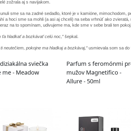
elé zožrala aj s navijakom.
li sme sa na zadné sedadlo, ktoré je v kamióne, mimochodom, poh
hí a hoci sme sa mohli (a asi aj chceli) na seba vrhnúť ako zvieratá,
teraz na to spomínam, udivujeme ma, kde sme v sebe brali ten pokoj
ťa hladkať a bozkávať celú noc,“
šepkal.
ti neutečiem, pokojne ma hladkaj a bozkávaj,“
usmievala som sa do 