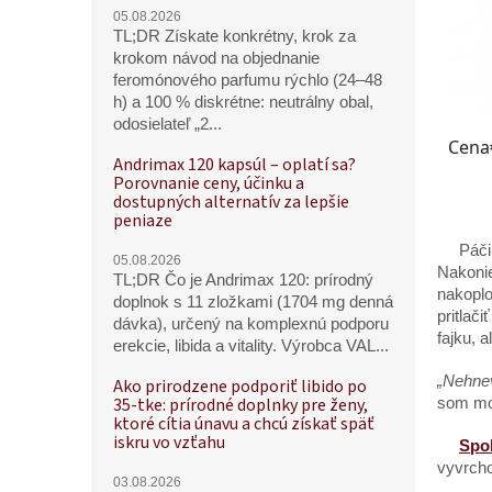
05.08.2026
TL;DR Získate konkrétny, krok za
krokom návod na objednanie
feromónového parfumu rýchlo (24–48
h) a 100 % diskrétne: neutrálny obal,
odosielateľ „2...
Andrimax 120 kapsúl – oplatí sa?
Porovnanie ceny, účinku a
dostupných alternatív za lepšie
peniaze
Páčilo 
05.08.2026
Nakonie
TL;DR Čo je Andrimax 120: prírodný
nakoplo
doplnok s 11 zložkami (1704 mg denná
pritlač
dávka), určený na komplexnú podporu
fajku, a
erekcie, libida a vitality. Výrobca VAL...
„Nehnev
Ako prirodzene podporiť libido po
35-tke: prírodné doplnky pre ženy,
som moh
ktoré cítia únavu a chcú získať späť
iskru vo vzťahu
Spo
vyvrcho
03.08.2026