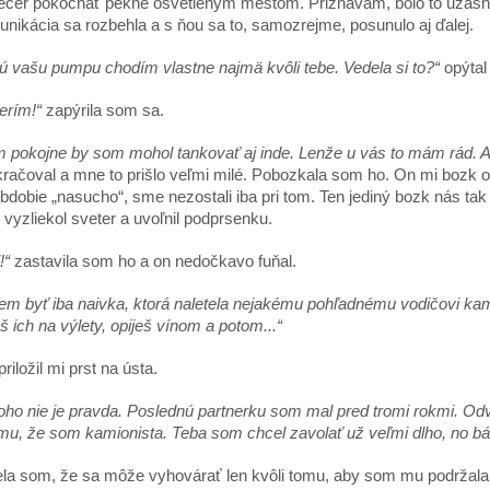
ečer pokochať pekne osvetleným mestom. Priznávam, bolo to úžasné. 
unikácia sa rozbehla a s ňou sa to, samozrejme, posunulo aj ďalej.
tú vašu pumpu chodím vlastne najmä kvôli tebe. Vedela si to?“
opýtal
erím!“
zapýrila som sa.
 pokojne by som mohol tankovať aj inde. Lenže u vás to mám rád. A
račoval a mne to prišlo veľmi milé. Pobozkala som ho. On mi bozk opät
obdobie „nasucho“, sme nezostali iba pri tom. Ten jediný bozk nás tak 
 vyzliekol sveter a uvoľnil podprsenku.
!“
zastavila som ho a on nedočkavo fuňal.
m byť iba naivka, ktorá naletela nejakému pohľadnému vodičovi kam
 ich na výlety, opiješ vínom a potom...“
riložil mi prst na ústa.
toho nie je pravda. Poslednú partnerku som mal pred tromi rokmi. O
omu, že som kamionista. Teba som chcel zavolať už veľmi dlho, no bá
som, že sa môže vyhovárať len kvôli tomu, aby som mu podržala, 