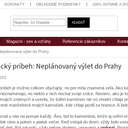
KONTAKTY
OBCHODNÉ PODMIENKY
100% INTÍMNE A D
HĽADAŤ
Magazín - sex a vzťahy
Referencie zákazníkov
Konta
 Neplánovaný výlet do Prahy
ický príbeh: Neplánovaný výlet do Prahy
2022
beh je možno celkom obyčajný, no pre mňa znamená veľa. Ako keď
 neznamenajú, no niekto v nich nechal svoje srdce. Neviem, ako je 
mojich známych a uverila, že šoféri kamiónov nie sú vhodní chlapi pre
ené manželstvá mojich kamošiek, kde chlap jazdil za hranice. A bolo
znal u nás na pumpe každý. Áno, bol to kamionista, lenže aj veľmi e
lok ráno a potom v piatok večer. Keď vstúpil do dverí, vždy bolo vesel
niť deň. Bol zdvorilý, vždy pekne oholený, upravený a
voňavý
. Prost