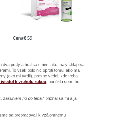
 dva prsty a hral sa s nimi ako malý chlapec.
perami. To však bolo nič oproti tomu, ako ma
y (ako mi tvrdil), presne vedel, kde treba
riviedol k vrcholu rukou
, ponúkla som mu
š, zasuniem ho do teba,“
priznal sa mi a ja
 sme sa prepracovali k vzájomnému