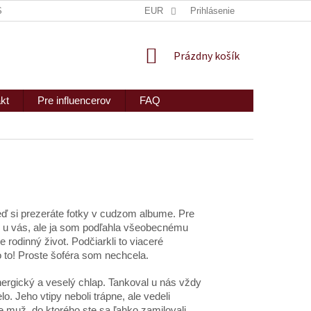
ISKRÉTNE ZASLANIE
MAPA SERVERU
EUR
Prihlásenie
2PEOPLE S.R.O.
NÁKUPNÝ
Prázdny košík
KOŠÍK
kt
Pre influencerov
FAQ
 si prezeráte fotky v cudzom albume. Pre
to u vás, ale ja som podľahla všeobecnému
 rodinný život. Podčiarkli to viaceré
 to! Proste šoféra som nechcela.
nergický a veselý chlap. Tankoval u nás vždy
o. Jeho vtipy neboli trápne, ale vedeli
e muž, do ktorého ste sa ľahko zamilovali.