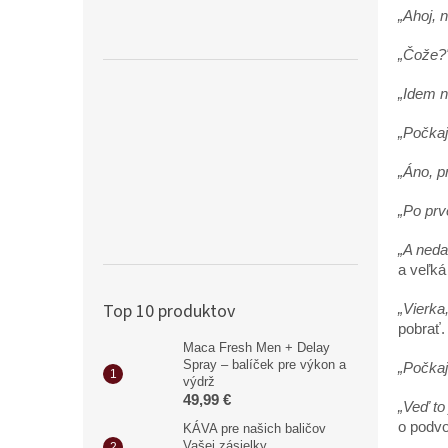
„Ahoj, 
„Čože?
„Idem n
„Počkaj
„Áno, p
„Po prv
„A neda
a veľká 
Top 10 produktov
„Vierka
pobrať.
Maca Fresh Men + Delay
Spray – balíček pre výkon a
„Počkaj
výdrž
49,99 €
„Veď to
o podv
KÁVA pre našich baličov
Vašej zásielky