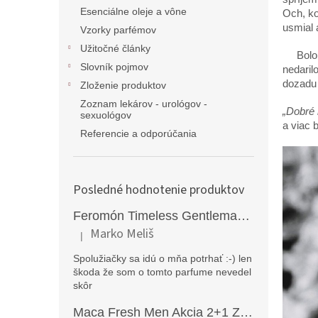
Esenciálne oleje a vône
Och, ko
usmial 
Vzorky parfémov
Užitočné články
Bolo to
Slovník pojmov
nedaril
dozadu 
Zloženie produktov
Zoznam lekárov - urológov -
„Dobré 
sexuológov
a viac 
Referencie a odporúčania
Posledné hodnotenie produktov
Feromón Timeless Gentleman silný feromónový parfém pre mužov - 50ml
Marko Meliš
|
Hodnotenie produktu je 5 z 5 hviezdičiek.
Spolužiačky sa idú o mňa potrhať :-) len
škoda že som o tomto parfume nevedel
skôr
Maca Fresh Men Akcia 2+1 ZDARMA (270kapsúl )