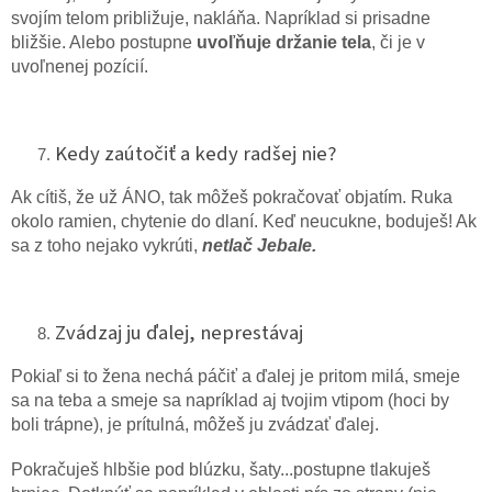
svojím telom približuje, nakláňa. Napríklad si prisadne
bližšie. Alebo postupne
uvoľňuje držanie tela
, či je v
uvoľnenej pozícií.
Kedy zaútočiť a kedy radšej nie?
Ak cítiš, že už ÁNO, tak môžeš pokračovať objatím. Ruka
okolo ramien, chytenie do dlaní. Keď neucukne, boduješ! Ak
sa z toho nejako vykrúti,
netlač Jebale.
Zvádzaj ju ďalej, neprestávaj
Pokiaľ si to žena nechá páčiť a ďalej je pritom milá, smeje
sa na teba a smeje sa napríklad aj tvojim vtipom (hoci by
boli trápne), je prítulná, môžeš ju zvádzať ďalej.
Pokračuješ hlbšie pod blúzku, šaty...postupne tlakuješ