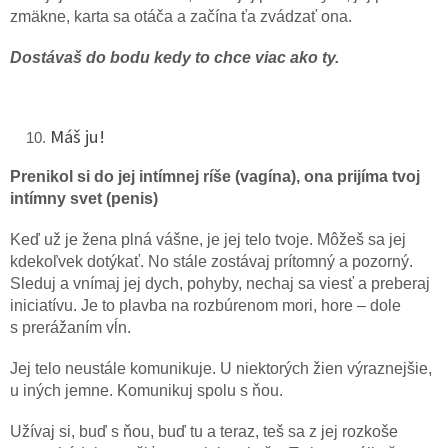
zmäkne, karta sa otáča a začína ťa zvádzať ona.
Dostávaš do bodu kedy to chce viac ako ty.
Máš ju!
Prenikol si do jej intímnej ríše (vagína), ona prijíma tvoj
intímny svet (penis)
Keď už je žena plná vášne, je jej telo tvoje. Môžeš sa jej
kdekoľvek dotýkať. No stále zostávaj prítomný a pozorný.
Sleduj a vnímaj jej dych, pohyby, nechaj sa viesť a preberaj
iniciatívu. Je to plavba na rozbúrenom mori, hore – dole
s prerážaním vĺn.
Jej telo neustále komunikuje. U niektorých žien výraznejšie,
u iných jemne. Komunikuj spolu s ňou.
Užívaj si, buď s ňou, buď tu a teraz, teš sa z jej rozkoše