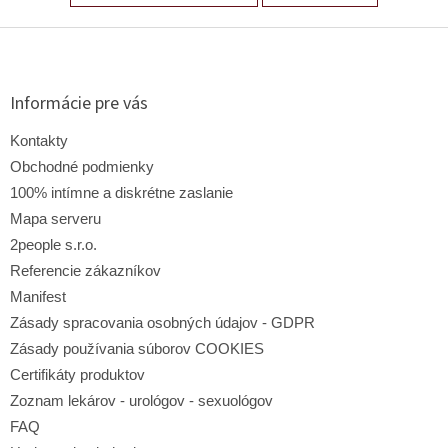
Z
á
p
ä
Informácie pre vás
t
i
Kontakty
e
Obchodné podmienky
100% intímne a diskrétne zaslanie
Mapa serveru
2people s.r.o.
Referencie zákazníkov
Manifest
Zásady spracovania osobných údajov - GDPR
Zásady používania súborov COOKIES
Certifikáty produktov
Zoznam lekárov - urológov - sexuológov
FAQ