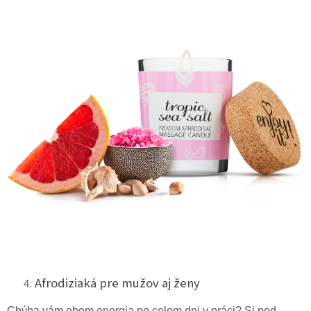
Afrodiziaká pre mužov aj ženy
Chýba vám obom energia po celom dni v práci? Si pod