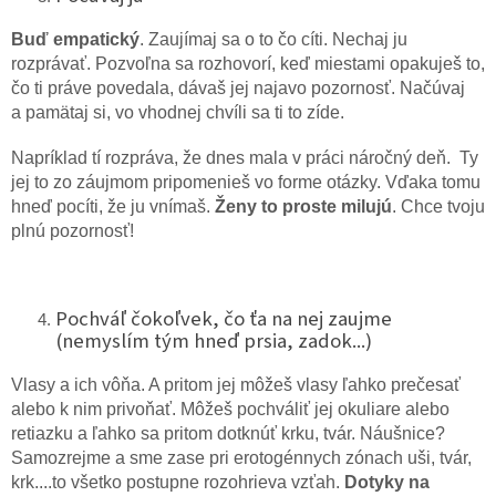
Buď empatický
. Zaujímaj sa o to čo cíti. Nechaj ju
rozprávať. Pozvoľna sa rozhovorí, keď miestami opakuješ to,
čo ti práve povedala, dávaš jej najavo pozornosť. Načúvaj
a pamätaj si, vo vhodnej chvíli sa ti to zíde.
Napríklad tí rozpráva, že dnes mala v práci náročný deň. Ty
jej to zo záujmom pripomenieš vo forme otázky. Vďaka tomu
hneď pocíti, že ju vnímaš.
Ženy to proste milujú
. Chce tvoju
plnú pozornosť!
Pochváľ čokoľvek, čo ťa na nej zaujme
(nemyslím tým hneď prsia, zadok...)
Vlasy a ich vôňa. A pritom jej môžeš vlasy ľahko prečesať
alebo k nim privoňať. Môžeš pochváliť jej okuliare alebo
retiazku a ľahko sa pritom dotknúť krku, tvár. Náušnice?
Samozrejme a sme zase pri erotogénnych zónach uši, tvár,
krk....to všetko postupne rozohrieva vzťah.
Dotyky na