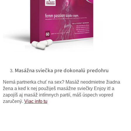
Masážna sviečka pre dokonalú predohru
Nemá partnerka chuť na sex? Masáž neodmietne žiadna
žena a keď k nej použiješ masážne sviečky Enjoy it! a
zapojíš aj masáž intímnych partií, máš úspech vopred
zaručený.
Viac info tu