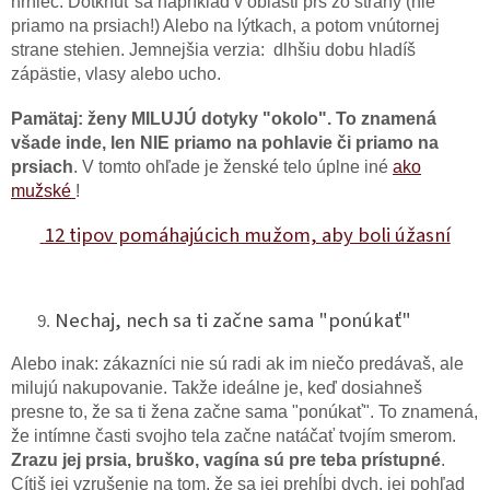
hrniec. Dotknúť sa napríklad v oblasti pŕs zo strany (nie
priamo na prsiach!) Alebo na lýtkach, a potom vnútornej
strane stehien. Jemnejšia verzia: dlhšiu dobu hladíš
zápästie, vlasy alebo ucho.
Pamätaj: ženy MILUJÚ dotyky "okolo". To znamená
všade inde, len NIE priamo na pohlavie či priamo na
prsiach
. V tomto ohľade je ženské telo úplne iné
ako
mužské
!
12 tipov pomáhajúcich mužom, aby boli úžasní
Nechaj, nech sa ti začne sama "ponúkať"
Alebo inak: zákazníci nie sú radi ak im niečo predávaš, ale
milujú nakupovanie. Takže ideálne je, keď dosiahneš
presne to, že sa ti žena začne sama "ponúkať". To znamená,
že intímne časti svojho tela začne natáčať tvojím smerom.
Zrazu jej prsia, bruško, vagína sú pre teba prístupné
.
Cítiš jej vzrušenie na tom, že sa jej prehĺbi dych, jej pohľad