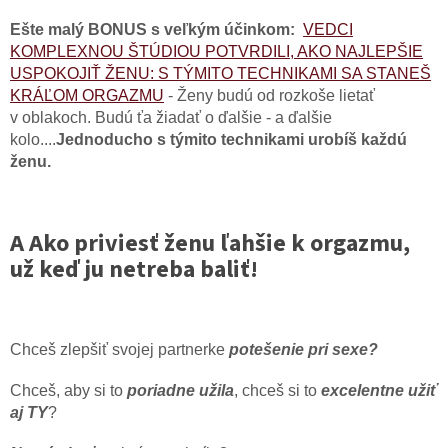
Ešte malý BONUS s veľkým účinkom:
VEDCI
KOMPLEXNOU ŠTÚDIOU POTVRDILI, AKO NAJLEPŠIE
USPOKOJIŤ ŽENU: S TÝMITO TECHNIKAMI SA STANEŠ
KRÁĽOM ORGAZMU
-
Ženy budú od rozkoše lietať
v oblakoch. Budú ťa žiadať o ďalšie - a ďalšie
kolo....
Jednoducho s týmito technikami urobíš každú
ženu.
A Ako priviesť ženu ľahšie k orgazmu,
už keď ju netreba baliť!
Chceš zlepšiť svojej partnerke
potešenie pri sexe?
Chceš, aby si to
poriadne užila
, chceš si to
excelentne užiť
aj TY
?