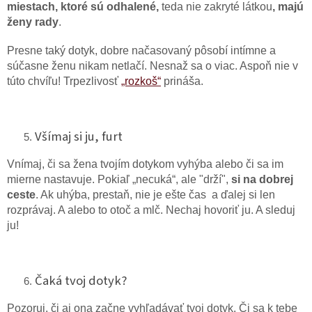
miestach, ktoré sú odhalené,
teda nie zakryté látkou
, majú
ženy rady
.
Presne taký dotyk, dobre načasovaný pôsobí intímne a
súčasne ženu nikam netlačí. Nesnaž sa o viac. Aspoň nie v
túto chvíľu! Trpezlivosť
„rozkoš“
prináša.
Všímaj si ju, furt
Vnímaj, či sa žena tvojím dotykom vyhýba alebo či sa im
mierne nastavuje. Pokiaľ „necuká“, ale "drží",
si na dobrej
ceste
. Ak uhýba, prestaň, nie je ešte čas a ďalej si len
rozprávaj. A alebo to otoč a mlč. Nechaj hovoriť ju. A sleduj
ju!
Čaká tvoj dotyk?
Pozoruj, či aj ona začne vyhľadávať tvoj dotyk. Či sa k tebe