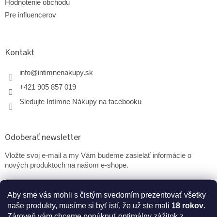
Hodnotenie obchodu
Pre influencerov
Kontakt
info
@
intimnenakupy.sk
+421 905 857 019
Sledujte Intímne Nákupy na facebooku
Odoberať newsletter
Vložte svoj e-mail a my Vám budeme zasielať informácie o
nových produktoch na našom e-shope.
Email
Aby sme vás mohli s čistým svedomím prezentovať všetky
naše produkty, musíme si byť istí, že už ste mali
18 rokov
.
PRIHLÁSIŤ SA
Zároveň vám chceme ponúknuť optimálny zážitok z