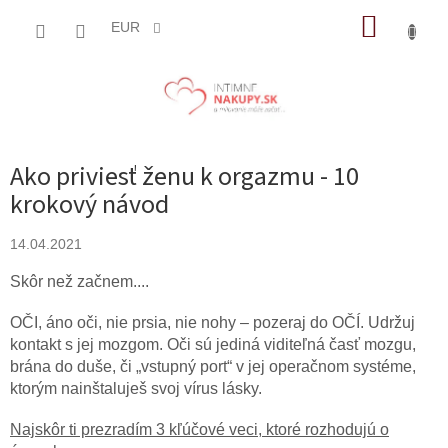
Prejsť
NÁKUP
na
EUR
obsah
KOŠÍK
Ako priviesť ženu k orgazmu - 10
krokový návod
14.04.2021
Skôr než začnem....
OČI, áno oči, nie prsia, nie nohy – pozeraj do OČÍ. Udržuj
kontakt s jej mozgom. Oči sú jediná viditeľná časť mozgu,
brána do duše, či „vstupný port“ v jej operačnom systéme,
ktorým nainštaluješ svoj vírus lásky.
Najskôr ti prezradím 3 kľúčové veci, ktoré rozhodujú o