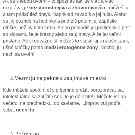
Ak sa s tebou uvoľní – to spoznáš tak, že viac a viac
rozpráva, je
bezstarostnejšia a zhovorčivejšia
- môžeš tu
a tam pridať tiež dotyk. Napríklad zavadíš o jej ruku. Alebo
sa jej pozrieš na hodinky a pridržíš pritom jej zápästie
dlhšie, než by bolo treba. Alebo pohladíš jej prstienok a prst
so slovami, že je krásny alebo zaujímavý. A že jej veľmi
pristane. Ak si odvážnejší, môžeš to skúsiť aj s náušnicami,
ušné lalôčky patria
medzi erotogénne zóny
. Nechaj ju
nech sa uvoľní.
Vezmi ju na pekné a zaujímavé miesto
Kde môžete spolu niečo príjemné prežiť, porozprávať sa,
intelektuálne sa zblížiť (Áno, to je dôležité!). Môžete ísť na
večeru, na prechádzku, do kaviarne, ...Improvizuj podľa
seba,
ocení to
.
Počúvaj ju