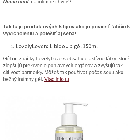
Nemá chuť
na intímne chvíle?
Tak tu je produktových 5 tipov ako ju priviesť ľahšie k
vyvrcholeniu a potešiť aj seba!
LovelyLovers LibidoUp gél 150ml
Gél od značky LovelyLovers obsahuje aktívne látky, ktoré
zlepšujú prekrvenie pohlavných orgánov a zvyšujú tak
citlivosť partnerky. Môžeš tak používať počas sexu ako
bežný intímny gél.
Viac info tu