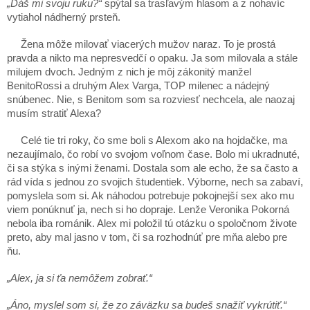
„Dáš mi svoju ruku?“
spýtal sa trasľavým hlasom a z nohavíc
vytiahol nádherný prsteň.
Žena môže milovať viacerých mužov naraz. To je prostá
pravda a nikto ma nepresvedčí o opaku. Ja som milovala a stále
milujem dvoch. Jedným z nich je môj zákonitý manžel
BenitoRossi a druhým Alex Varga, TOP milenec a nádejný
snúbenec. Nie, s Benitom som sa rozviesť nechcela, ale naozaj
musím stratiť Alexa?
Celé tie tri roky, čo sme boli s Alexom ako na hojdačke, ma
nezaujímalo, čo robí vo svojom voľnom čase. Bolo mi ukradnuté,
či sa stýka s inými ženami. Dostala som ale echo, že sa často a
rád vída s jednou zo svojich študentiek. Výborne, nech sa zabaví,
pomyslela som si. Ak náhodou potrebuje pokojnejší sex ako mu
viem ponúknuť ja, nech si ho dopraje. Lenže Veronika Pokorná
nebola iba románik. Alex mi položil tú otázku o spoločnom živote
preto, aby mal jasno v tom, či sa rozhodnúť pre mňa alebo pre
ňu.
„Alex, ja si ťa nemôžem zobrať.“
„Áno, myslel som si, že zo záväzku sa budeš snažiť vykrútiť.“