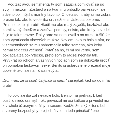
Pod záplavou sentimentality som zatúžila pomilovať sa so
svojím mužom. Zostarol a na tvári mu pribudlo pár vrások, ale
stále to bol môj šarmantný favorito. Chcela som, aby si ma zobral
presne tak, ako to vedel iba on, nežne, s láskou a pozorne.
Presne tak to aj urobil. Hladil ma ako malý zajačik, bozkával ako
zamilovaný tínedžer a zasúval pomaly, neisto, ako keby nevedel,
či je to tak správne. Roky sme sa nemilovali a on musel tušiť, že
som vystriedala viacerých mužov. Neviem, ako to bolo s ním, no
v semenníkoch sa mu nahromadilo toľko semena, ako keby
nemal sex celú večnosť. Pýtať sa ho, či mi bol verný, som
pokladala za pokrytecké, preto som to radšej nechala tak.
Prvýkrát po rokoch a vášnivých nociach som sa dokázala urobiť
pri pomalom láskavom sexe. Benito si ustarostene prezeral moje
ubolené telo, ale na nič sa nepýtal.
„Som rád, že si späť. Chýbala si nám,“
zašepkal, keď sa do mňa
urobil.
To bolo ale iba zahrievacie kolo. Benito ma prekvapil, keď
pustil o niečo drsnejší rok, previazal mi oči šatkou a priviedol ma
k vrcholu úžasným orálnym sexom. Keďže ženský klitoris bol
stvorený bezpochyby pre jedinú vec, a teda prinášať žene