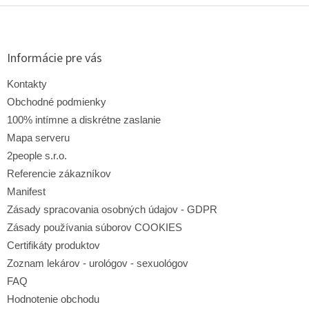
Z
á
p
ä
Informácie pre vás
t
i
Kontakty
e
Obchodné podmienky
100% intímne a diskrétne zaslanie
Mapa serveru
2people s.r.o.
Referencie zákazníkov
Manifest
Zásady spracovania osobných údajov - GDPR
Zásady používania súborov COOKIES
Certifikáty produktov
Zoznam lekárov - urológov - sexuológov
FAQ
Hodnotenie obchodu