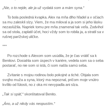
„Nie, o to nejde, ale ja už vydatá som a mám syna.“
To bola posledná kvapka. Alex na mňa dlho hľadel a v očiach
sa mu zaleskli slzy. Viem, že ma miloval a ja som si jeho lásku
nezaslúžila. Napriek tomu pre mňa znamenal tak veľa. Zodvihol
sa od stola, zaplatil účet, hoci vždy som to robila ja, a stratil sa v
rušnej parížskej uličke.
***
Po rozchode s Alexom som usúdila, že je čas vrátiť sa k
Benitovi. Dosiahla som úspech v kariére, vedela som sa o seba
postarať, no nie som si istá, či som našla samú seba.
Zvítanie s mojou rodinou bolo pokojné a tiché. Objala som
svojho muža a syna, ktorý ma nepoznal, pričom moje vnútro
kvílilo od ľútosti, no z oka mi nevypadla ani slza.
„Tak si späť,“
skonštatoval Benito.
„Áno, a už nikdy vás neopustím.“