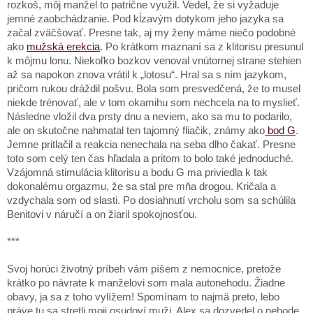
rozkoš, môj manžel to patrične využil. Vedel, že si vyžaduje
jemné zaobchádzanie. Pod kĺzavým dotykom jeho jazyka sa
začal zväčšovať. Presne tak, aj my ženy máme niečo podobné
ako
mužská erekcia
. Po krátkom maznaní sa z klitorisu presunul
k môjmu lonu. Niekoľko bozkov venoval vnútornej strane stehien
až sa napokon znova vrátil k „lotosu“. Hral sa s ním jazykom,
pričom rukou dráždil pošvu. Bola som presvedčená, že to musel
niekde trénovať, ale v tom okamihu som nechcela na to myslieť.
Následne vložil dva prsty dnu a neviem, ako sa mu to podarilo,
ale on skutočne nahmatal ten tajomný fliačik, známy ako
bod G
.
Jemne pritlačil a reakcia nenechala na seba dlho čakať. Presne
toto som celý ten čas hľadala a pritom to bolo také jednoduché.
Vzájomná stimulácia klitorisu a bodu G ma priviedla k tak
dokonalému orgazmu, že sa stal pre mňa drogou. Kričala a
vzdychala som od slasti. Po dosiahnutí vrcholu som sa schúlila
Benitovi v náručí a on žiaril spokojnosťou.
***
Svoj horúci životný príbeh vám píšem z nemocnice, pretože
krátko po návrate k manželovi som mala autonehodu. Žiadne
obavy, ja sa z toho vylížem! Spomínam to najmä preto, lebo
práve tu sa stretli moji osudoví muži. Alex sa dozvedel o nehode,