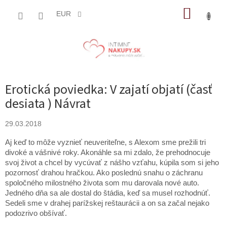
Prejsť
NÁKUP
na
EUR
obsah
KOŠÍK
Erotická poviedka: V zajatí objatí (časť
desiata ) Návrat
29.03.2018
Aj keď to môže vyznieť neuveriteľne, s Alexom sme prežili tri
divoké a vášnivé roky. Akonáhle sa mi zdalo, že prehodnocuje
svoj život a chcel by vycúvať z nášho vzťahu, kúpila som si jeho
pozornosť drahou hračkou. Ako poslednú snahu o záchranu
spoločného milostného života som mu darovala nové auto.
Jedného dňa sa ale dostal do štádia, keď sa musel rozhodnúť.
Sedeli sme v drahej parížskej reštaurácii a on sa začal nejako
podozrivo obšívať.