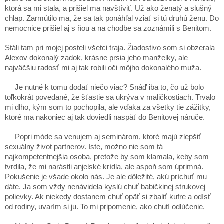
ktorá sa mi stala, a prišiel ma navštíviť. Už ako ženatý a slušný
chlap. Zarmútilo ma, že sa tak ponáhľal vziať si tú druhú ženu. Do
nemocnice prišiel aj s ňou a na chodbe sa zoznámili s Benitom.
Stáli tam pri mojej posteli všetci traja. Žiadostivo som si obzerala
Alexov dokonalý zadok, krásne prsia jeho manželky, ale
najväčšiu radosť mi aj tak robili oči môjho dokonalého muža.
Je nutné k tomu dodať niečo viac? Snáď iba to, čo už bolo
toľkokrát povedané, že šťastie sa ukrýva v maličkostiach. Trvalo
mi dlho, kým som to pochopila, ale vďaka za všetky tie zážitky,
ktoré ma nakoniec aj tak doviedli naspäť do Benitovej náruče.
Popri móde sa venujem aj seminárom, ktoré majú zlepšiť
sexuálny život partnerov. Iste, možno nie som tá
najkompetentnejšia osoba, pretože by som klamala, keby som
tvrdila, že mi narástli anjelské krídla, ale aspoň som úprimná.
Pokušenie je všade okolo nás. Je ale dôležité, akú príchuť mu
dáte. Ja som vždy nenávidela kyslú chuť babičkinej strukovej
polievky. Ak niekedy dostanem chuť opäť si zbaliť kufre a odísť
od rodiny, uvarím si ju. To mi pripomenie, ako chutí odlúčenie.