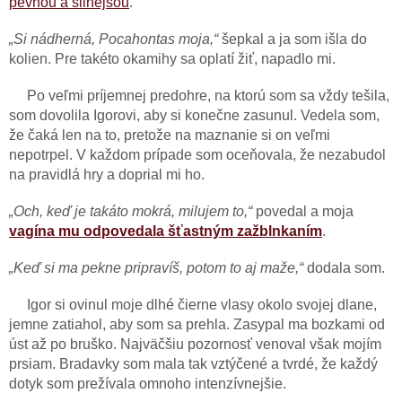
pevnou a silnejšou
.
„Si nádherná, Pocahontas moja,“
šepkal a ja som išla do
kolien. Pre takéto okamihy sa oplatí žiť, napadlo mi.
Po veľmi príjemnej predohre, na ktorú som sa vždy tešila,
som dovolila Igorovi, aby si konečne zasunul. Vedela som,
že čaká len na to, pretože na maznanie si on veľmi
nepotrpel. V každom prípade som oceňovala, že nezabudol
na pravidlá hry a doprial mi ho.
„Och, keď je takáto mokrá, milujem to,“
povedal a moja
vagína mu odpovedala šťastným zažblnkaním
.
„Keď si ma pekne pripravíš, potom to aj maže,“
dodala som.
Igor si ovinul moje dlhé čierne vlasy okolo svojej dlane,
jemne zatiahol, aby som sa prehla. Zasypal ma bozkami od
úst až po bruško. Najväčšiu pozornosť venoval však mojím
prsiam. Bradavky som mala tak vztýčené a tvrdé, že každý
dotyk som prežívala omnoho intenzívnejšie.