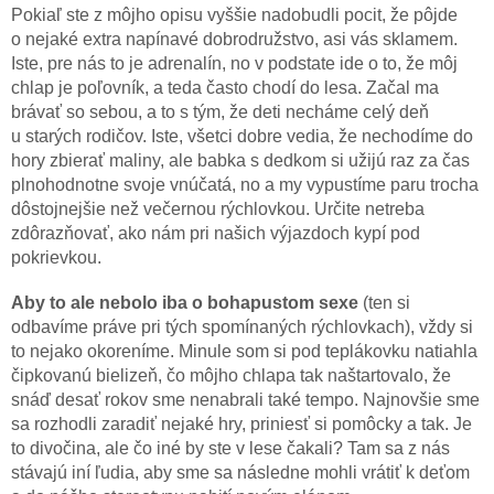
Pokiaľ ste z môjho opisu vyššie nadobudli pocit, že pôjde
o nejaké extra napínavé dobrodružstvo, asi vás sklamem.
Iste, pre nás to je adrenalín, no v podstate ide o to, že môj
chlap je poľovník, a teda často chodí do lesa. Začal ma
brávať so sebou, a to s tým, že deti necháme celý deň
u starých rodičov. Iste, všetci dobre vedia, že nechodíme do
hory zbierať maliny, ale babka s dedkom si užijú raz za čas
plnohodnotne svoje vnúčatá, no a my vypustíme paru trocha
dôstojnejšie než večernou rýchlovkou. Určite netreba
zdôrazňovať, ako nám pri našich výjazdoch kypí pod
pokrievkou.
Aby to ale nebolo iba o bohapustom sexe
(ten si
odbavíme práve pri tých spomínaných rýchlovkach), vždy si
to nejako okoreníme. Minule som si pod teplákovku natiahla
čipkovanú bielizeň, čo môjho chlapa tak naštartovalo, že
snáď desať rokov sme nenabrali také tempo. Najnovšie sme
sa rozhodli zaradiť nejaké hry, priniesť si pomôcky a tak. Je
to divočina, ale čo iné by ste v lese čakali? Tam sa z nás
stávajú iní ľudia, aby sme sa následne mohli vrátiť k deťom