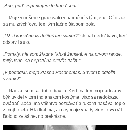
„Áno, poď, zaparkujem to hneď sem.“
Moje vzrušenie gradovalo v harmónií s tým jeho. Čím viac
sa mu zrýchľoval tep, tým lačnejšia som bola.
„Už si konečne vyzlečieš ten sveter?“
stonal nedočkavo, keď
odstavil auto.
„Pomaly, nie som žiadna ľahká ženská. A na prvom rande,
milý John, sa nepatrí na dievča tlačiť.“
„V poriadku, moja krásna Pocahontas. Smiem ti odložiť
svetrík?“
Naozaj som sa dobre bavila. Keď ma ten môj nadržaný
býk uvidel v tom indiánskom kostýme, viac sa nedokázal
ovládať. Začal ma vášnivo bozkávať a rukami nasával teplo
z môjho tela. Hladkal ma, akoby moje vnady videl prvýkrát.
Bolo to zvláštne, no prekrásne.