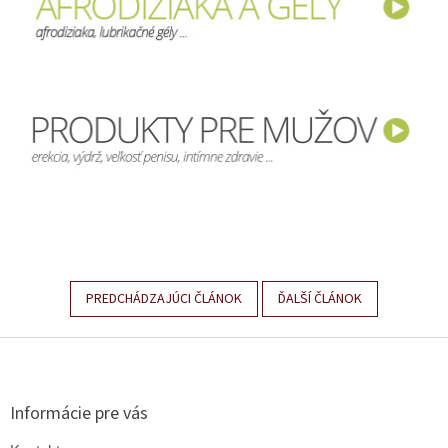
PREDCHÁDZAJÚCI ČLÁNOK
ĎALŠÍ ČLÁNOK
Z
á
p
ä
Informácie pre vás
t