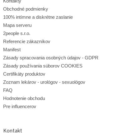
i
Kontakty
e
Obchodné podmienky
100% intímne a diskrétne zaslanie
Mapa serveru
2people s.r.o.
Referencie zákazníkov
Manifest
Zásady spracovania osobných údajov - GDPR
Zásady používania súborov COOKIES
Certifikáty produktov
Zoznam lekárov - urológov - sexuológov
FAQ
Hodnotenie obchodu
Pre influencerov
Kontakt