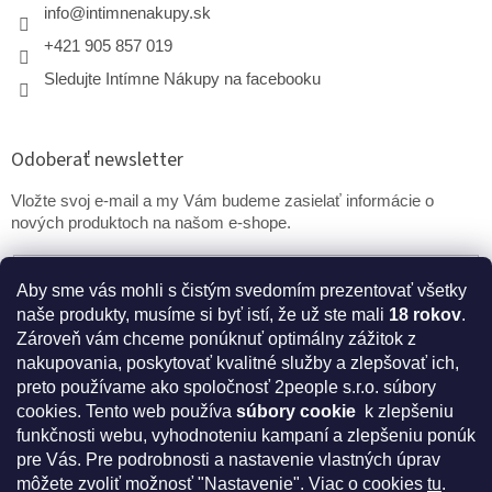
info
@
intimnenakupy.sk
+421 905 857 019
Sledujte Intímne Nákupy na facebooku
Odoberať newsletter
Vložte svoj e-mail a my Vám budeme zasielať informácie o
nových produktoch na našom e-shope.
Email
Aby sme vás mohli s čistým svedomím prezentovať všetky
naše produkty, musíme si byť istí, že už ste mali
18 rokov
.
PRIHLÁSIŤ SA
Zároveň vám chceme ponúknuť optimálny zážitok z
nakupovania, poskytovať kvalitné služby a zlepšovať ich,
preto používame ako spoločnosť 2people s.r.o. súbory
cookies.
Tento web používa
súbory cookie
k zlepšeniu
* Disclaimer: Bezpečnostné prehlásenie k výživovým
funkčnosti webu, vyhodnoteniu kampaní a zlepšeniu ponúk
doplnkom a kozmetike
pre Vás. Pre podrobnosti a nastavenie vlastných úprav
môžete zvoliť možnosť "Nastavenie". Viac o cookies
tu
.