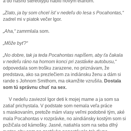
a do nášho stereotypu nabití novým elánom.
„Zlato, ja by som chcel ísť v nedeľu do lesa s Pocahontas,“
zadrel mi v piatok večer Igor.
„Aha,“
zamrmlala som.
„Môže byť?“
„No dobre, tak ja teda Pocahontas napíšem, aby ťa čakala
v nedeľu ráno na hornom konci pri zastávke autobusu,“
odpovedala som trošku zarazene, no priznávam, že
predstava, ako sa prezlečiem za indiánsku ženu a dám si
rande s Johnom Smithom, ma okamžite vzrušila.
Dostala
som tú správnu chuť na sex.
V nedeľu zaviezol Igor deti k mojej mame a ja som sa
zatiaľ prichystala. V podstate som nemala veľa práce
s maskovaním, pretože mám vlasy veľmi podobné tým, aké
mala Pocahontas v rozprávke, no aindiánsky kostým som si
požičala od kámošky. Jasné, natiahla som na seba dlhý