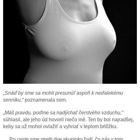
„Snáď by sme sa mohli presunúť aspoň k neďalekému
senníku,“
poznamenala som.
„Máš pravdu, poďme sa nadýchať čerstvého vzduchu,“
súhlasil, ale jeho úd hovoril niečo iné. Ten by bol najradšej,
keby sa už mohol ovlažiť a vyhriať v teplom brlôžku.
Po ceste sme stretli dve skupinky ľudí, čo nás v tom