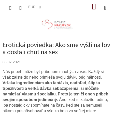
Prejsť
NÁKUP
na
EUR
obsah
KOŠÍK
Erotická poviedka: Ako sme vyšli na lov
a dostali chuť na sex
06.07.2021
Náš príbeh môže byť príbehom mnohých z vás. Každý si
však zaiste do neho primieša svoju dávku originálnosti.
Vďaka ingredienciám ako fantázia, nadhľad, štipka
trpezlivosti a veľká dávka sebazaprenia, si môžete
namiešať vlastnú špecialitu. Preto je ten či onen príbeh
svojím spôsobom jedinečný.
Áno, keď si založíte rodinu,
iba nostalgicky spomínate na časy, keď ste sa nemuseli
nikomu prispôsobovať a všetko bolo vo veľkej miere