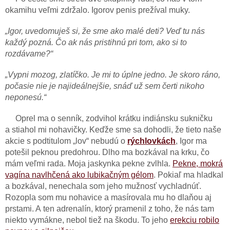
okamihu veľmi zdržalo. Igorov penis prežíval muky.
„Igor, uvedomuješ si, že sme ako malé deti? Veď tu nás
každý pozná. Čo ak nás pristihnú pri tom, ako si to
rozdávame?“
„Vypni mozog, zlatíčko. Je mi to úplne jedno. Je skoro ráno,
počasie nie je najideálnejšie, snáď už sem čerti nikoho
neponesú.“
Oprel ma o senník, zodvihol krátku indiánsku sukničku
a stiahol mi nohavičky. Keďže sme sa dohodli, že tieto naše
akcie s podtitulom „lov“ nebudú o
rýchlovkách
, Igor ma
potešil peknou predohrou. Dlho ma bozkával na krku, čo
mám veľmi rada. Moja jaskynka pekne zvlhla.
Pekne, mokrá
vagína navlhčená ako lubikačným gélom
. Pokiaľ ma hladkal
a bozkával, nenechala som jeho mužnosť vychladnúť.
Rozopla som mu nohavice a masírovala mu ho dlaňou aj
prstami. A ten adrenalín, ktorý pramenil z toho, že nás tam
niekto vymákne, nebol tiež na škodu. To jeho
erekciu robilo