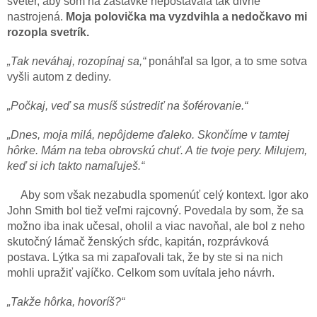
sveter, aby som na zastávke nepostávala tak divne
nastrojená.
Moja polovička ma vyzdvihla a nedočkavo mi
rozopla svetrík.
„Tak neváhaj, rozopínaj sa,“
ponáhľal sa Igor, a to sme sotva
vyšli autom z dediny.
„Počkaj, veď sa musíš sústrediť na šoférovanie.“
„Dnes, moja milá, nepôjdeme ďaleko. Skončíme v tamtej
hôrke. Mám na teba obrovskú chuť. A tie tvoje pery. Milujem,
keď si ich takto namaľuješ.“
Aby som však nezabudla spomenúť celý kontext. Igor ako
John Smith bol tiež veľmi rajcovný. Povedala by som, že sa
možno iba inak učesal, oholil a viac navoňal, ale bol z neho
skutočný lámač ženských sŕdc, kapitán, rozprávková
postava. Lýtka sa mi zapaľovali tak, že by ste si na nich
mohli upražiť vajíčko. Celkom som uvítala jeho návrh.
„Takže hôrka, hovoríš?“