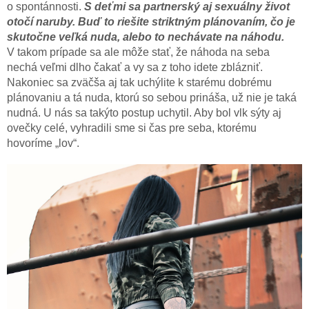
o spontánnosti.
S deťmi sa partnerský aj sexuálny život
otočí naruby. Buď to riešite striktným plánovaním, čo je
skutočne veľká nuda, alebo to nechávate na náhodu.
V takom prípade sa ale môže stať, že náhoda na seba
nechá veľmi dlho čakať a vy sa z toho idete zblázniť.
Nakoniec sa zväčša aj tak uchýlite k starému dobrému
plánovaniu a tá nuda, ktorú so sebou prináša, už nie je taká
nudná. U nás sa takýto postup uchytil. Aby bol vlk sýty aj
ovečky celé, vyhradili sme si čas pre seba, ktorému
hovoríme „lov“.