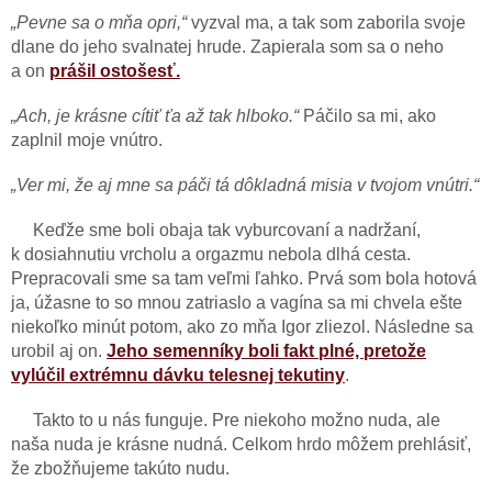
„Pevne sa o mňa opri,“
vyzval ma, a tak som zaborila svoje
dlane do jeho svalnatej hrude. Zapierala som sa o neho
a on
prášil ostošesť.
„Ach, je krásne cítiť ťa až tak hlboko.“
Páčilo sa mi, ako
zaplnil moje vnútro.
„Ver mi, že aj mne sa páči tá dôkladná misia v tvojom vnútri.“
Keďže sme boli obaja tak vyburcovaní a nadržaní,
k dosiahnutiu vrcholu a orgazmu nebola dlhá cesta.
Prepracovali sme sa tam veľmi ľahko. Prvá som bola hotová
ja, úžasne to so mnou zatriaslo a vagína sa mi chvela ešte
niekoľko minút potom, ako zo mňa Igor zliezol. Následne sa
urobil aj on.
Jeho semenníky boli fakt plné, pretože
vylúčil extrémnu dávku telesnej tekutiny
.
Takto to u nás funguje. Pre niekoho možno nuda, ale
naša nuda je krásne nudná. Celkom hrdo môžem prehlásiť,
že zbožňujeme takúto nudu.