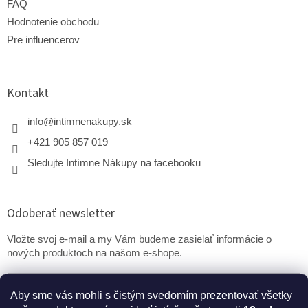
FAQ
Hodnotenie obchodu
Pre influencerov
Kontakt
info
@
intimnenakupy.sk
+421 905 857 019
Sledujte Intímne Nákupy na facebooku
Odoberať newsletter
Vložte svoj e-mail a my Vám budeme zasielať informácie o
nových produktoch na našom e-shope.
Email
Aby sme vás mohli s čistým svedomím prezentovať všetky