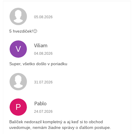
Hodnotenie obchodu je 5 z 5 hviezdičiek.
05.08.2026
5 hvezdiček!🙂
Viliam
V
Hodnotenie obchodu je 5 z 5 hviezdičiek.
04.08.2026
Super, všetko došlo v poriadku
Hodnotenie obchodu je 4 z 5 hviezdičiek.
31.07.2026
Pablo
P
Hodnotenie obchodu je 1 z 5 hviezdičiek.
24.07.2026
Balíček nedorazil kompletný a aj keď si to obchod
uvedomuje, nemám žiadne správy o ďalšom postupe.