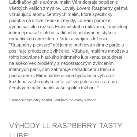
Lubrikačný gél s arómou malín Vám dopraje potešenie
všetkých vašich zmyslov. Lovely Lovers Raspberry gél má
vzrušujúcu arómu čerstvých malín, ktoré špecificky
pôsobia na citlivé ženské zmysly, čo Vám pomôže
vychutnať plnú rozkoš Francúzskeho milovania, zmyselnej
intímnej masáže alebo tradičného pohlavného styku s
romantickou atmosférou. Vďaka svojmu zloženiu
"Raspberry pleasure" gél jemne prehrieva intímne partie a
posilňuje prirodzené zvlhčenie. Vďaka aj malému množstvu
tohto hodvábne hladkého intímneho lubrikantu zabudnete
na akékoľvek problémy s nedostatočným zvlhčením
intímnych partií, čím zabraňuje nežiadúcemu treniu a
podráždeniu. Mimoriadne účinná hydratácia vytvorí z
každého vášho dotyku ešte väčšie potešenie a aróma
čerstvých malín naplní vašu spálňu túžbou. *
* Jednotlive výsledky sa môžu odlišovať od osoby k osobe.
VÝHODY LL RASPBERRY TASTY
LUBE: