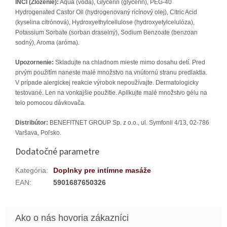
INCI (Zloženie):
Aqua (voda), Glycerin (glycerín), PEG-40
Hydrogenated Castor Oil (hydrogenovaný ricínový olej), Citric Acid
(kyselina citrónová), Hydroxyethylcellulose (hydroxyetylcelulóza),
Potassium Sorbate (sorban draselný), Sodium Benzoate (benzoan
sodný), Aroma (aróma).
Upozornenie:
Skladujte na chladnom mieste mimo dosahu detí. Pred
prvým použitím naneste malé množstvo na vnútornú stranu predlaktia.
V prípade alergickej reakcie výrobok nepoužívajte. Dermatologicky
testované. Len na vonkajšie použitie. Aplikujte malé množstvo gélu na
telo pomocou dávkovača.
Distribútor:
BENEFITNET GROUP Sp. z o.o., ul. Symfonii 4/13, 02-786
Varšava, Poľsko.
Dodatočné parametre
Kategória
:
Doplnky pre intímne masáže
EAN
:
5901687650326