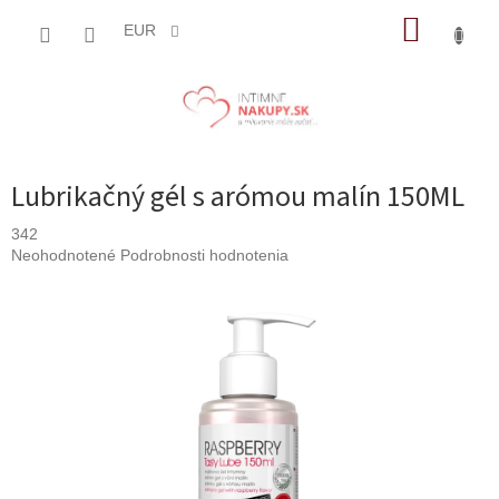
Prejsť
NÁKUP
na
EUR
obsah
KOŠÍK
Lubrikačný gél s arómou malín 150ML
342
Priemerné
Neohodnotené
Podrobnosti hodnotenia
hodnotenie
produktu
je
0,0
z
5
hviezdičiek.