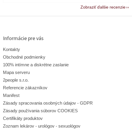
Zobraziť ďalšie recenzie
Z
á
p
ä
Informácie pre vás
t
i
Kontakty
e
Obchodné podmienky
100% intímne a diskrétne zaslanie
Mapa serveru
2people s.r.o.
Referencie zákazníkov
Manifest
Zásady spracovania osobných údajov - GDPR
Zásady používania súborov COOKIES
Certifikáty produktov
Zoznam lekárov - urológov - sexuológov