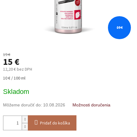
19 €
19 €
15 €
12,20 € bez DPH
Jednotková
10 € / 100 ml
cena:
Skladom
Môžeme doručiť do:
10.08.2026
Možnosti doručenia
Pridať do košíka