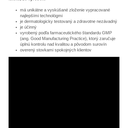
má unikátne a vyskúšané zloženie vypracované
najlepšími technológmi
je dermatologicky testovaný a zdravotne nezávadný
je účinný
vyrobený podľa farmaceutického štandardu GMP
(ang. Good Manufacturing Practice), ktorý zaručuje
úplnú kontrolu nad kvalitou a pôvodom surovín
overený stovkami spokojných klientov