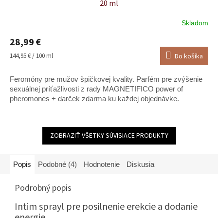
20 ml
Skladom
Priemerné
hodnotenie
28,99 €
produktu
je
Jednotková
144,95 € / 100 ml
Do košíka
5,0
cena:
z
Feromóny pre mužov špičkovej kvality. Parfém pre zvýšenie
5
hviezdičiek.
sexuálnej príťažlivosti z rady MAGNETIFICO power of
pheromones + darček zdarma ku každej objednávke.
ZOBRAZIŤ VŠETKY SÚVISIACE PRODUKTY
Popis
Podobné (4)
Hodnotenie
Diskusia
Podrobný popis
Intim sprayl pre posilnenie erekcie a dodanie
energie