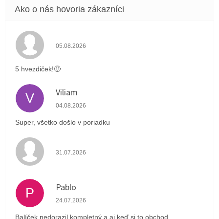
Hodnotenie obchodu je 5 z 5 hviezdičiek.
05.08.2026
5 hvezdiček!🙂
Viliam
V
Hodnotenie obchodu je 5 z 5 hviezdičiek.
04.08.2026
Super, všetko došlo v poriadku
Hodnotenie obchodu je 4 z 5 hviezdičiek.
31.07.2026
Pablo
P
Hodnotenie obchodu je 1 z 5 hviezdičiek.
24.07.2026
Balíček nedorazil kompletný a aj keď si to obchod