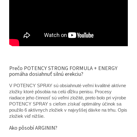
Prečo POTENCY STRONG FORMULA + ENERGY
pomáha dosiahnuť silnú erekciu?
V POTENCY SPRAY sú obsiahnuté veľmi kvalitné aktívne
zložky ktoré pôsobia na celú dĺžku penisu. Procesy
riadiace jeho činnosť sú veľmi zložité, preto bolo pri výrobe
POTENCY SPRAY s cieľom získať optimálny účinok sa
použilo 6 aktívnych zložiek v najvyššej dávke na trhu. Opis
zložiek viď nižšie.
Ako pôsobí ARGININ?