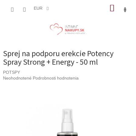
Prejsť
NÁKUP
na
EUR
obsah
KOŠÍK
Sprej na podporu erekcie Potency
Spray Strong + Energy - 50 ml
POTSPY
Priemerné
Neohodnotené
Podrobnosti hodnotenia
hodnotenie
produktu
je
0,0
z
5
hviezdičiek.