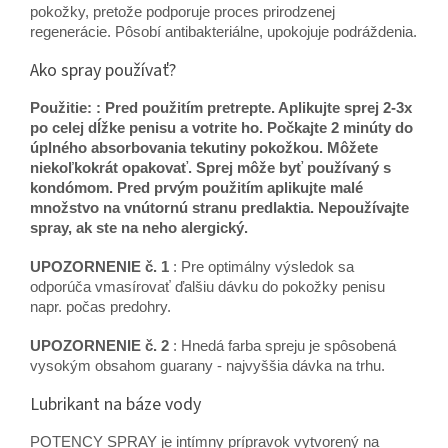
pokožky, pretože podporuje proces prirodzenej
regenerácie. Pôsobí antibakteriálne, upokojuje podráždenia.
Ako spray používať?
Použitie: : Pred použitím pretrepte. Aplikujte sprej 2-3x
po celej dĺžke penisu a votrite ho. Počkajte 2 minúty do
úplného absorbovania tekutiny pokožkou. Môžete
niekoľkokrát opakovať. Sprej môže byť používaný s
kondómom. Pred prvým použitím aplikujte malé
množstvo na vnútornú stranu predlaktia. Nepoužívajte
spray, ak ste na neho alergický.
UPOZORNENIE č. 1
: Pre optimálny výsledok sa
odporúča vmasírovať ďalšiu dávku do pokožky penisu
napr. počas predohry.
UPOZORNENIE č. 2
: Hnedá farba spreju je spôsobená
vysokým obsahom guarany - najvyššia dávka na trhu.
Lubrikant na báze vody
POTENCY SPRAY je intímny prípravok vytvorený na