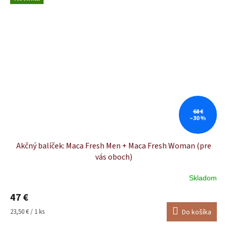
68 €
–30 %
Akčný balíček: Maca Fresh Men + Maca Fresh Woman (pre
vás oboch)
Skladom
Priemerné
hodnotenie
47 €
produktu
je
Jednotková
23,50 € / 1 ks
Do košíka
5,0
cena: