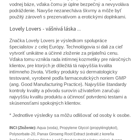
vodnej báze, vďaka čomu je úplne bezpečný a nevyvoláva
podráždenie. Navyše nezanecháva škvrny a môže byť
použitý zároveň s prezervatívom a erotickými doplnkami.
Lovely Lovers - vášnivá láska ...
Značka Lovely Lovers je výsledkom spolupráce
špecialistov z celej Európy. Technológovia si dali za cieľ
vytvoriť unikátne a účinné zloženie za prijateľnú cenu.
Vďaka tomu vznikla rada intímnej kozmetiky pre náročných
klientov, pre ktorých je dôležitá tá najvyššia kvalita
intímneho života. Všetky produkty sú dermatologicky
testované, vyrobené podľa farmaceutických noriem GMP
(ang. Good Manufacturing Practice). Najvyššie štandardy
kontroly kvality a pôvodu surovín užívateľom zaručujú
najvyššiu kvalitu produktu a účinnosť potvrdenú testami a
skúsenosťami spokojných klientov.
* Jednotlive výsledky sa môžu odlišovať od osoby k osobe.
INCI (Zloženie):
Aqua (voda), Propylene Glycol (propylénglykol),
Polysorbate-20, Panax Ginseng Root Extract (extrakt z koreňa