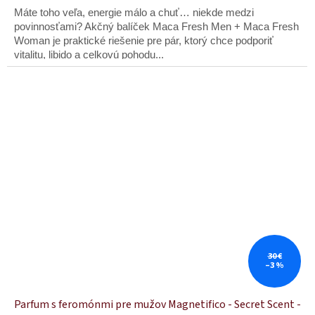
z
Máte toho veľa, energie málo a chuť… niekde medzi
5
hviezdičiek.
povinnosťami? Akčný balíček Maca Fresh Men + Maca Fresh
Woman je praktické riešenie pre pár, ktorý chce podporiť
vitalitu, libido a celkovú pohodu...
30 €
–3 %
Parfum s feromónmi pre mužov Magnetifico - Secret Scent -