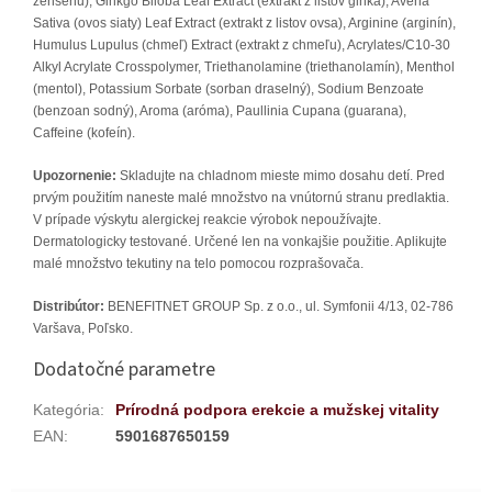
ženšenu), Ginkgo Biloba Leaf Extract (extrakt z listov ginka), Avena
Sativa (ovos siaty) Leaf Extract (extrakt z listov ovsa), Arginine (arginín),
Humulus Lupulus (chmeľ) Extract (extrakt z chmeľu), Acrylates/C10-30
Alkyl Acrylate Crosspolymer, Triethanolamine (triethanolamín), Menthol
(mentol), Potassium Sorbate (sorban draselný), Sodium Benzoate
(benzoan sodný), Aroma (aróma), Paullinia Cupana (guarana),
Caffeine (kofeín).
Upozornenie:
Skladujte na chladnom mieste mimo dosahu detí. Pred
prvým použitím naneste malé množstvo na vnútornú stranu predlaktia.
V prípade výskytu alergickej reakcie výrobok nepoužívajte.
Dermatologicky testované. Určené len na vonkajšie použitie. Aplikujte
malé množstvo tekutiny na telo pomocou rozprašovača.
Distribútor:
BENEFITNET GROUP Sp. z o.o., ul. Symfonii 4/13, 02-786
Varšava, Poľsko.
Dodatočné parametre
Kategória
:
Prírodná podpora erekcie a mužskej vitality
EAN
:
5901687650159