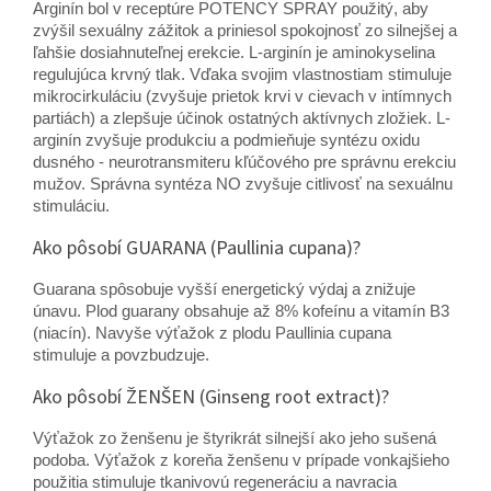
Arginín bol v receptúre POTENCY SPRAY použitý, aby
zvýšil sexuálny zážitok a priniesol spokojnosť zo silnejšej a
ľahšie dosiahnuteľnej erekcie. L-arginín je aminokyselina
regulujúca krvný tlak. Vďaka svojim vlastnostiam stimuluje
mikrocirkuláciu (zvyšuje prietok krvi v cievach v intímnych
partiách) a zlepšuje účinok ostatných aktívnych zložiek. L-
arginín zvyšuje produkciu a podmieňuje syntézu oxidu
dusného - neurotransmiteru kľúčového pre správnu erekciu
mužov. Správna syntéza NO zvyšuje citlivosť na sexuálnu
stimuláciu.
Ako pôsobí GUARANA (Paullinia cupana)?
Guarana spôsobuje vyšší energetický výdaj a znižuje
únavu. Plod guarany obsahuje až 8% kofeínu a vitamín B3
(niacín). Navyše výťažok z plodu Paullinia cupana
stimuluje a povzbudzuje.
Ako pôsobí ŽENŠEN (Ginseng root extract)?
Výťažok zo ženšenu je štyrikrát silnejší ako jeho sušená
podoba. Výťažok z koreňa ženšenu v prípade vonkajšieho
použitia stimuluje tkanivovú regeneráciu a navracia