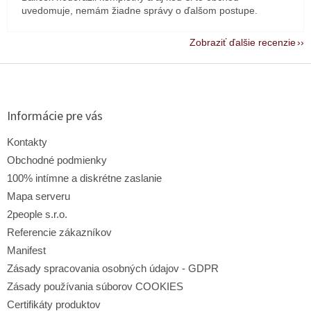
uvedomuje, nemám žiadne správy o ďalšom postupe.
Zobraziť ďalšie recenzie
Z
á
p
ä
Informácie pre vás
t
i
Kontakty
e
Obchodné podmienky
100% intímne a diskrétne zaslanie
Mapa serveru
2people s.r.o.
Referencie zákazníkov
Manifest
Zásady spracovania osobných údajov - GDPR
Zásady používania súborov COOKIES
Certifikáty produktov