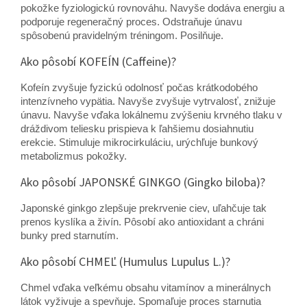
pokožke fyziologickú rovnováhu. Navyše dodáva energiu a
podporuje regeneračný proces. Odstraňuje únavu
spôsobenú pravidelným tréningom. Posilňuje.
Ako pôsobí KOFEÍN (Caffeine)?
Kofeín zvyšuje fyzickú odolnosť počas krátkodobého
intenzívneho vypätia. Navyše zvyšuje vytrvalosť, znižuje
únavu. Navyše vďaka lokálnemu zvýšeniu krvného tlaku v
dráždivom teliesku prispieva k ľahšiemu dosiahnutiu
erekcie. Stimuluje mikrocirkuláciu, urýchľuje bunkový
metabolizmus pokožky.
Ako pôsobí JAPONSKÉ GINKGO (Gingko biloba)?
Japonské ginkgo zlepšuje prekrvenie ciev, uľahčuje tak
prenos kyslíka a živín. Pôsobí ako antioxidant a chráni
bunky pred starnutím.
Ako pôsobí CHMEĽ (Humulus Lupulus L.)?
Chmel vďaka veľkému obsahu vitamínov a minerálnych
látok vyživuje a spevňuje. Spomaľuje proces starnutia