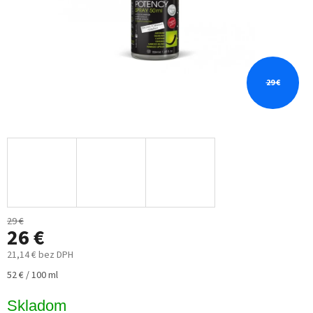
29 €
29 €
26 €
21,14 € bez DPH
Jednotková
52 € / 100 ml
cena:
Skladom