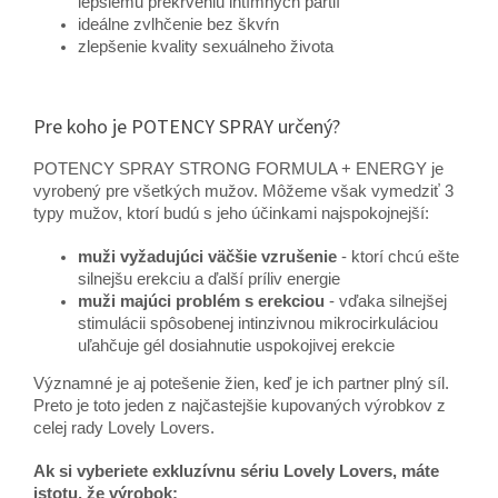
lepšiemu prekrveniu intímnych partií
ideálne zvlhčenie bez škvŕn
zlepšenie kvality sexuálneho života
Pre koho je POTENCY SPRAY určený?
POTENCY SPRAY STRONG FORMULA + ENERGY je
vyrobený pre všetkých mužov. Môžeme však vymedziť 3
typy mužov, ktorí budú s jeho účinkami najspokojnejší:
muži vyžadujúci väčšie vzrušenie
- ktorí chcú ešte
silnejšu erekciu a ďalší príliv energie
muži majúci problém s erekciou
- vďaka silnejšej
stimulácii spôsobenej intinzivnou mikrocirkuláciou
uľahčuje gél dosiahnutie uspokojivej erekcie
Významné je aj potešenie žien, keď je ich partner plný síl.
Preto je toto jeden z najčastejšie kupovaných výrobkov z
celej rady Lovely Lovers.
Ak si vyberiete exkluzívnu sériu Lovely Lovers, máte
istotu, že výrobok: