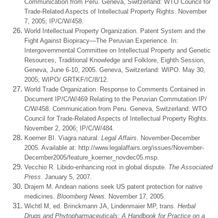
Communication from Peru. Geneva, Switzerland: WTO Council for
Trade-Related Aspects of Intellectual Property Rights. November
7, 2005; IP/C/W/458.
World Intellectual Property Organization. Patent System and the
Fight Against Biopiracy—The Peruvian Experience. In:
Intergovernmental Committee on Intellectual Property and Genetic
Resources, Traditional Knowledge and Folklore, Eighth Session,
Geneva, June 6-10, 2005. Geneva, Switzerland: WIPO. May 30,
2005; WIPO/ GRTKF/IC/8/12.
World Trade Organization. Response to Comments Contained in
Document IP/C/W/469 Relating to the Peruvian Commutation IP/
C/W/458. Communication from Peru. Geneva, Switzerland: WTO
Council for Trade-Related Aspects of Intellectual Property Rights.
November 2, 2006; IP/C/W/484.
Koerner BI. Viagra natural.
Legal Affairs
. November-December
2005. Available at: http://www.legalaffairs.org/issues/November-
December2005/feature_koerner_novdec05.msp.
Vecchio R. Libido-enhancing root in global dispute.
The Associated
Press
. January 5, 2007.
Drajem M. Andean nations seek US patent protection for native
medicines.
Bloomberg News.
November 17, 2005.
Wichtl M, ed. Brinckmann JA, Lindenmaier MP, trans.
Herbal
Drugs and Phytopharmaceuticals: A Handbook for Practice on a