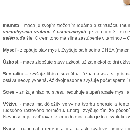
Imunita -
maca je svojím zložením ideálna a stimuláciu imun
aminokyselín vrátane 7 esenciálnych
, je
zdrojom 31 mine
selén
a ďalšie. Okrem toho má silné zastúpenie
vitamínov –
C
Myseľ
- zlepšuje stav mysli. Zvyšuje sa hladina DHEA (mater
Úzkosť
- maca zlepšuje stavy úzkosti už za niekoľko dní užív
Sexualitu
– zvyšuje libido, sexuálna túžba narastá v priem
ostáva neovplyvnená. Až dvojnásobne zvyšuje počet spermií a t
Stres
– znižuje hladinu stresu, redukuje stupeň apatie mysli 
Výživu
- maca má dôležitý vplyv na tvorbu energie a tento
ľudského rastového hormónu. Energii zvyšuje tím, že pôsobí
Nespôsobuje uvoľňovanie jódu do moču ako je to u syntetickýc
Svaly
– napomáha regenerácií a nárastu svalovej hmoty, čo