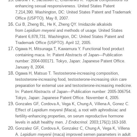
enhancing sexual responsiveness. United States Patent
7,214,390. Washington, DC: United States Patent and Trademark
Office (USPTO). May 8, 2007.
Cui B, Zheng BL, He K, Zheng QY. Imidazole alkaloids
from
Lepidium meyenii
and methods of usage. United States
Patent 6,878,731. Washington, DC: United States Patent and
Trademark Office (USPTO). April 12, 2005.
Ogawa H, Mitsunaga T, Kawamura Y. Functional food product
containing maca. In: Patent Abstracts of Japan—Publication
number: 2004-000171. Tokyo, Japan: Japanese Patent Office.
January 8, 2004.
Ogawa H, Matsuo T. Testosterone-increasing composition,
testosterone-increasing food, testosterone-increasing skin care
preparation for external use and testosterone-increasing medicine.
In: Patent Abstracts of Japan—Publication number: 2005-306754.
Tokyo, Japan: Japanese Patent Office. November 4, 2005.
Gonzales GF, Cordova A, Vega K, Chung A, Villena A, Gonez C.
Effect of
Lepidium meyenii
(Maca), a root with aphrodisiac and
fertility-enhancing properties, on serum reproductive hormone
levels in adult healthy men.
J Endocrinol.
2003;176(1):163-168.
Gonzalez GF, Cordova A, Gonzalez C, Chung A, Vega K, Villena
A.
Lepidium meyenii
(maca) improved semen parameters in adult