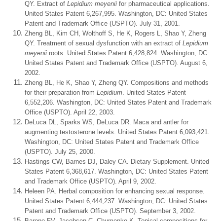
QY. Extract of
Lepidium meyenii
for pharmaceutical applications.
United States Patent 6,267,995. Washington, DC: United States
Patent and Trademark Office (USPTO). July 31, 2001.
Zheng BL, Kim CH, Wolthoff S, He K, Rogers L, Shao Y, Zheng
QY. Treatment of sexual dysfunction with an extract of
Lepidium
meyenii
roots. United States Patent 6,428,824. Washington, DC:
United States Patent and Trademark Office (USPTO). August 6,
2002.
Zheng BL, He K, Shao Y, Zheng QY. Compositions and methods
for their preparation from
Lepidium
. United States Patent
6,552,206. Washington, DC: United States Patent and Trademark
Office (USPTO). April 22, 2003.
DeLuca DL, Sparks WS, DeLuca DR. Maca and antler for
augmenting testosterone levels. United States Patent 6,093,421.
Washington, DC: United States Patent and Trademark Office
(USPTO). July 25, 2000.
Hastings CW, Barnes DJ, Daley CA. Dietary Supplement. United
States Patent 6,368,617. Washington, DC: United States Patent
and Trademark Office (USPTO). April 9, 2002.
Heleen PA. Herbal composition for enhancing sexual response.
United States Patent 6,444,237. Washington, DC: United States
Patent and Trademark Office (USPTO). September 3, 2002.
Barone FV, Jacobsen C, Chumenko K. Topical compositions for