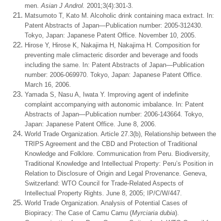
men.
Asian J Androl.
2001;3(4):301-3.
Matsumoto T, Kato M. Alcoholic drink containing maca extract. In:
Patent Abstracts of Japan—Publication number: 2005-312430.
Tokyo, Japan: Japanese Patent Office. November 10, 2005.
Hirose Y, Hirose K, Nakajima H, Nakajima H. Composition for
preventing male climacteric disorder and beverage and foods
including the same. In: Patent Abstracts of Japan—Publication
number: 2006-069970. Tokyo, Japan: Japanese Patent Office.
March 16, 2006.
Yamada S, Nasu A, Iwata Y. Improving agent of indefinite
complaint accompanying with autonomic imbalance. In: Patent
Abstracts of Japan—Publication number: 2006-143664. Tokyo,
Japan: Japanese Patent Office. June 8, 2006.
World Trade Organization. Article 27.3(b), Relationship between the
TRIPS Agreement and the CBD and Protection of Traditional
Knowledge and Folklore. Communication from Peru. Biodiversity,
Traditional Knowledge and Intellectual Property: Peru’s Position in
Relation to Disclosure of Origin and Legal Provenance. Geneva,
Switzerland: WTO Council for Trade-Related Aspects of
Intellectual Property Rights. June 8, 2005; IP/C/W/447.
World Trade Organization. Analysis of Potential Cases of
Biopiracy: The Case of Camu Camu (
Myrciaria dubia
).