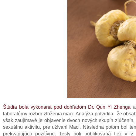
Štúdia bola vykonaná pod dohľadom Dr. Qun Yi Zhenga
a 
laboratórny rozbor zloženia maci. Analýza potvrdila: že obs
však zaujímavé je objavenie dvoch nových skupín zlúčenín
sexuálnu aktivitu, pre užívaní Maci. Následna potom bol ten
prekvapujúco pozítívne. Testy boli publikovaná tiež v 