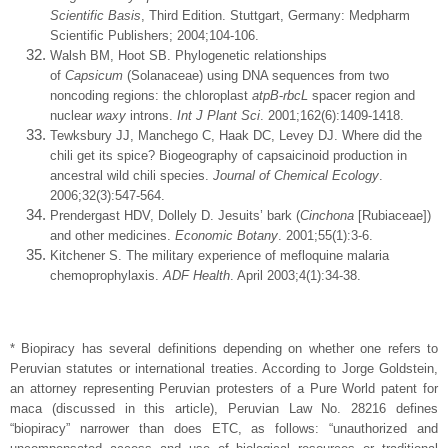
Scientific Basis
, Third Edition. Stuttgart, Germany: Medpharm
Scientific Publishers; 2004;104-106.
Walsh BM, Hoot SB. Phylogenetic relationships
of
Capsicum
(Solanaceae) using DNA sequences from two
noncoding regions: the chloroplast
atpB
-
rbcL
spacer region and
nuclear
waxy
introns.
Int J Plant Sci
. 2001;162(6):1409-1418.
Tewksbury JJ, Manchego C, Haak DC, Levey DJ. Where did the
chili get its spice? Biogeography of capsaicinoid production in
ancestral wild chili species.
Journal of Chemical Ecology
.
2006;32(3):547-564.
Prendergast HDV, Dollely D. Jesuits’ bark (
Cinchona
[Rubiaceae])
and other medicines.
Economic Botany
. 2001;55(1):3-6.
Kitchener S. The military experience of mefloquine malaria
chemoprophylaxis.
ADF Health
. April 2003;4(1):34-38.
* Biopiracy has several definitions depending on whether one refers to
Peruvian statutes or international treaties. According to Jorge Goldstein,
an attorney representing Peruvian protesters of a Pure World patent for
maca (discussed in this article), Peruvian Law No. 28216 defines
“biopiracy” narrower than does ETC, as follows: “unauthorized and