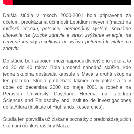
Ďalšia štúdia v rokoch 2000-2001 bola pripravená za
účelom, preukázania účinnosti Lepidium meyenii (maca) na
mužskú erekciu, potenciu, hormonálny systém, sexuálne
chovanie na fyzické zdravie a stres, zvýšenie energie, na
červené krvinky a celkovo na výživu potrebnú k vitálnemu
zdraviu.
Do štúdie boli zapojení muži najproduktívnejšieho veku a to
od 20 do 40 rokov. Bola urobená náhodná skúška, kde
jedna skupina dostávala kapsule s Maca a druhá skupina
len placebo. Štúdia prebiehala takmer cely polrok a to v
dobe od decembra 2000 do mája 2001 a robehla na
Peruvian University Cayetano Heredia na katedrou
Sciences and Philosophy and Instituto de Investigaciones
de la Altura (Institute of Highlands Researches).
Štúdia len potvrdila už získane poznatky z predchádzajúcich
skúmaní účinkov rastliny Maca: