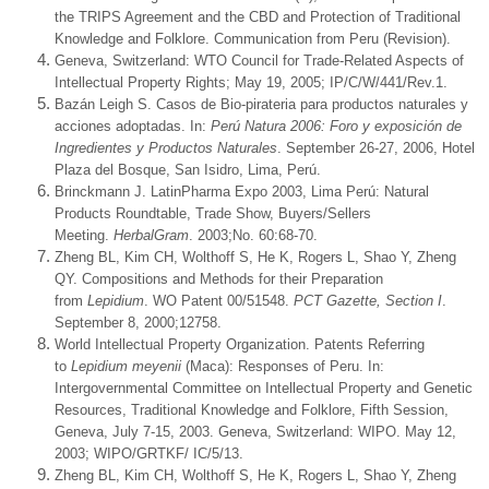
the TRIPS Agreement and the CBD and Protection of Traditional
Knowledge and Folklore. Communication from Peru (Revision).
Geneva, Switzerland: WTO Council for Trade-Related Aspects of
Intellectual Property Rights; May 19, 2005; IP/C/W/441/Rev.1.
Bazán Leigh S. Casos de Bio-pirateria para productos naturales y
acciones adoptadas. In:
Perú Natura 2006: Foro y exposición de
Ingredientes y Productos Naturales
. September 26-27, 2006, Hotel
Plaza del Bosque, San Isidro, Lima, Perú.
Brinckmann J. LatinPharma Expo 2003, Lima Perú: Natural
Products Roundtable, Trade Show, Buyers/Sellers
Meeting.
HerbalGram
. 2003;No. 60:68-70.
Zheng BL, Kim CH, Wolthoff S, He K, Rogers L, Shao Y, Zheng
QY. Compositions and Methods for their Preparation
from
Lepidium
. WO Patent 00/51548.
PCT Gazette, Section I
.
September 8, 2000;12758.
World Intellectual Property Organization. Patents Referring
to
Lepidium meyenii
(Maca): Responses of Peru. In:
Intergovernmental Committee on Intellectual Property and Genetic
Resources, Traditional Knowledge and Folklore, Fifth Session,
Geneva, July 7-15, 2003. Geneva, Switzerland: WIPO. May 12,
2003; WIPO/GRTKF/ IC/5/13.
Zheng BL, Kim CH, Wolthoff S, He K, Rogers L, Shao Y, Zheng