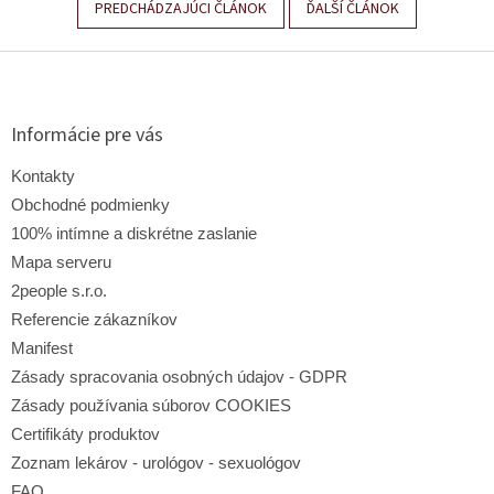
PREDCHÁDZAJÚCI ČLÁNOK
ĎALŠÍ ČLÁNOK
Z
á
p
ä
Informácie pre vás
t
i
Kontakty
e
Obchodné podmienky
100% intímne a diskrétne zaslanie
Mapa serveru
2people s.r.o.
Referencie zákazníkov
Manifest
Zásady spracovania osobných údajov - GDPR
Zásady používania súborov COOKIES
Certifikáty produktov
Zoznam lekárov - urológov - sexuológov
FAQ