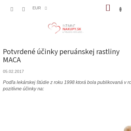
Prejsť
NÁKUP
na
EUR
obsah
KOŠÍK
Potvrdené účinky peruánskej rastliny
MACA
05.02.2017
Podľa lekárskej štúdie z roku 1998 ktorá bola publikovaná 
pozitívne účinky na: