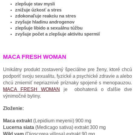
zlepšuje stav mysli
znižuje úzkosť a stres
zdokonaľuje reakciu na stres
zvyšuje hladinu androgenov
zlepšuje libido a sexuálnu túžbu
zvyšuje počet a zlepšuje aktivitu spermií
MACA FRESH WOMAN
Unikátny produkt zostavený špeciálne pre ženy, ktoré chcú
podporiť svoju sexualitu, fyzické a psychické zdravie a alebo
chcú zmierniť nepriaznivé príznaky spojené s menopauzou.
MACA FRESH WOMAN
je obohatená o ďalšie dve
výnimočné byliny.
Zloženie:
Maca extrakt
(Lepidium meyenii) 900 mg
Lucerna siata
(Medicago sativa) extrakt 300 mg
Wild yam
(Dioscorea villosa) extrakt 90 mg