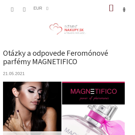
Prejsť
NÁKUP
na
EUR
obsah
KOŠÍK
Otázky a odpovede Feromónové
parfémy MAGNETIFICO
21.05.2021