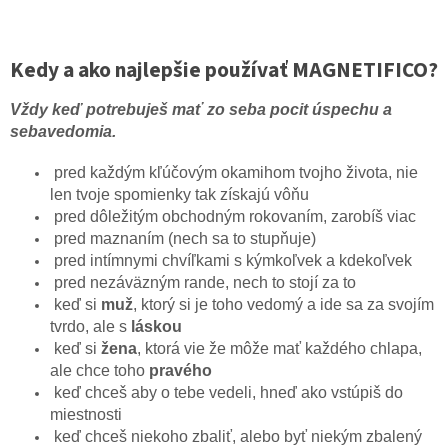
Kedy a ako najlepšie používať MAGNETIFICO?
Vždy keď potrebuješ mať zo seba pocit úspechu a
sebavedomia.
pred každým kľúčovým okamihom tvojho života, nie
len tvoje spomienky tak získajú vôňu
pred dôležitým obchodným rokovaním, zarobíš viac
pred maznaním (nech sa to stupňuje)
pred intímnymi chvíľkami s kýmkoľvek a kdekoľvek
pred nezáväzným rande, nech to stojí za to
keď si
muž
, ktorý si je toho vedomý a ide sa za svojím
tvrdo, ale s
láskou
keď si
žena
, ktorá vie že môže mať každého chlapa,
ale chce toho
pravého
keď chceš aby o tebe vedeli, hneď ako vstúpiš do
miestnosti
keď chceš niekoho zbaliť, alebo byť niekým zbalený