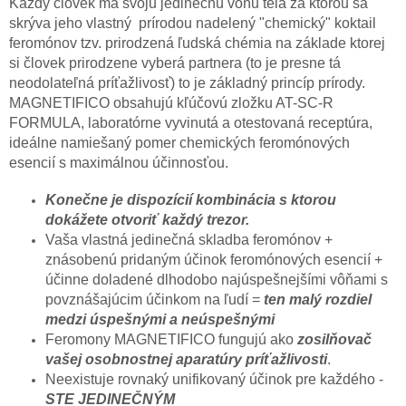
Každý človek má svoju jedinečnú vôňu tela za ktorou sa
skrýva jeho vlastný prírodou nadelený "chemický" koktail
feromónov tzv. prirodzená ľudská chémia na základe ktorej
si človek prirodzene vyberá partnera (to je presne tá
neodolateľná príťažlivosť) to je základný princíp prírody.
MAGNETIFICO obsahujú kľúčovú zložku AT-SC-R
FORMULA, laboratórne vyvinutá a otestovaná receptúra,
ideálne namiešaný pomer chemických feromónových
esencií s maximálnou účinnosťou.
Konečne je dispozícií kombinácia s ktorou
dokážete otvoriť každý trezor.
Vaša vlastná jedinečná skladba feromónov +
znásobenú pridaným účinok feromónových esencií +
účinne doladené dlhodobo najúspešnejšími vôňami s
povznášajúcim účinkom na ľudí =
ten malý rozdiel
medzi úspešnými a neúspešnými
Feromony MAGNETIFICO fungujú ako
zosilňovač
vašej osobnostnej aparatúry príťažlivosti
.
Neexistuje rovnaký unifikovaný účinok pre každého -
STE JEDINEČNÝM