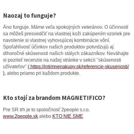
Naozaj to funguje?
Áno funguje. Máme veľa spokojných veteránov. O účinnosti
sa môžeš presvedčiť na vlastnej koži zakúpením vzoriek pre
navolenie si vlastnej vyhovujúcej kombinácie vôní.
Spoľahlivosť účinkov našich produktov potvrdzujú aj
dlhoročné skúsenosti našich stálych zákazníkov. Neváhajte
si pozrieť recenzie na našej stránke v sekcii "skúsenosti
užívateľov"
( https://intimnenakupy.sk/referencie-skusenosti/
)
, alebo priamo pri každom produkte.
Kto stojí za brandom MAGNETIFICO?
Pre SR trh je to spoločnosť 2people s.r.o.
www.2people.sk
alebo
KTO NIE SME