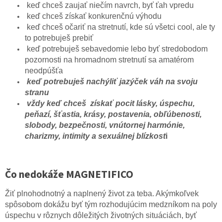
keď chceš zaujať niečím navrch, byť ťah vpredu
keď chceš získať konkurenčnú výhodu
keď chceš očariť na stretnutí, kde sú všetci cool, ale ty
to potrebuješ prebiť
keď potrebuješ sebavedomie lebo byť stredobodom
pozornosti na hromadnom stretnutí sa amatérom
neodpúšťa
keď potrebuješ nachýliť jazýček váh na svoju
stranu
vždy keď chceš získať pocit lásky, úspechu,
peňazí, šťastia, krásy, postavenia, obľúbenosti,
slobody, bezpečnosti, vnútornej harmónie,
charizmy, intimity a sexuálnej blízkost
i
Čo nedokáže MAGNETIFICO
Žiť plnohodnotný a naplnený život za teba. Akýmkoľvek
spôsobom dokážu byť tým rozhodujúcim medzníkom na poly
úspechu v rôznych dôležitých životných situáciách, byť