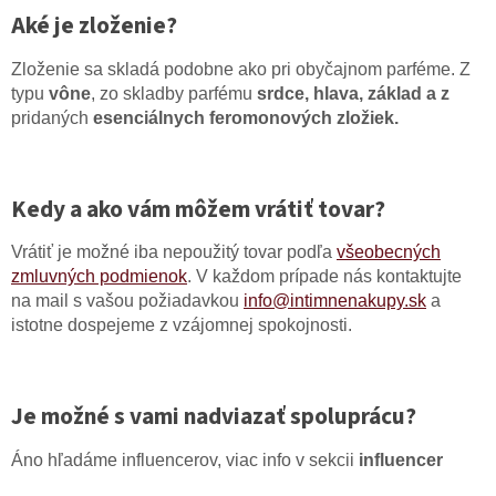
Aké je zloženie?
Zloženie sa skladá podobne ako pri obyčajnom parféme. Z
typu
vône
, zo skladby parfému
srdce, hlava, základ a z
pridaných
esenciálnych feromonových zložiek.
Kedy a ako vám môžem vrátiť tovar?
Vrátiť je možné iba nepoužitý tovar podľa
všeobecných
zmluvných podmienok
. V každom prípade nás kontaktujte
na mail s vašou požiadavkou
info@intimnenakupy.sk
a
istotne dospejeme z vzájomnej spokojnosti.
Je možné s vami nadviazať spoluprácu?
Áno hľadáme influencerov, viac info v sekcii
influencer