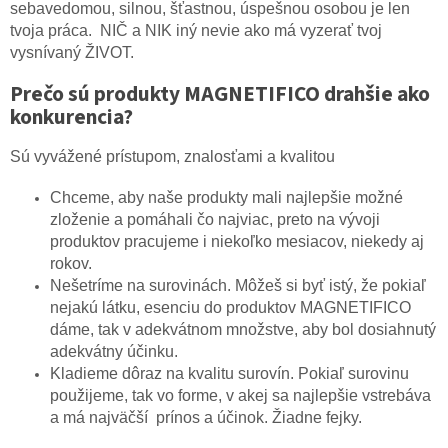
sebavedomou, silnou, šťastnou, úspešnou osobou je len
tvoja práca. NIČ a NIK iný nevie ako má vyzerať tvoj
vysnívaný ŽIVOT.
Prečo sú produkty MAGNETIFICO drahšie ako
konkurencia?
Sú vyvážené prístupom, znalosťami a kvalitou
Chceme, aby naše produkty mali najlepšie možné
zloženie a pomáhali čo najviac, preto na vývoji
produktov pracujeme i niekoľko mesiacov, niekedy aj
rokov.
Nešetríme na surovinách. Môžeš si byť istý, že pokiaľ
nejakú látku, esenciu do produktov MAGNETIFICO
dáme, tak v adekvátnom množstve, aby bol dosiahnutý
adekvátny účinku.
Kladieme dôraz na kvalitu surovín. Pokiaľ surovinu
použijeme, tak vo forme, v akej sa najlepšie vstrebáva
a má najväčší prínos a účinok. Žiadne fejky.