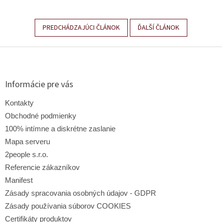
PREDCHÁDZAJÚCI ČLÁNOK
ĎALŠÍ ČLÁNOK
Z
á
p
ä
Informácie pre vás
t
i
Kontakty
e
Obchodné podmienky
100% intímne a diskrétne zaslanie
Mapa serveru
2people s.r.o.
Referencie zákazníkov
Manifest
Zásady spracovania osobných údajov - GDPR
Zásady používania súborov COOKIES
Certifikáty produktov