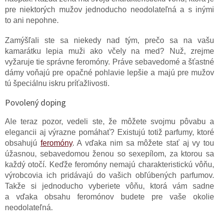
pre niektorých mužov jednoducho neodolateľná a s inými
to ani nepohne.
Zamýšľali ste sa niekedy nad tým, prečo sa na vašu
kamarátku lepia muži ako včely na med? Nuž, zrejme
vyžaruje tie správne feromóny. Práve sebavedomé a šťastné
dámy voňajú pre opačné pohlavie lepšie a majú pre mužov
tú špeciálnu iskru príťažlivosti.
Povolený doping
Ale teraz pozor, vedeli ste, že môžete svojmu pôvabu a
elegancii aj výrazne pomáhať? Existujú totiž parfumy, ktoré
obsahujú
feromóny
. A vďaka nim sa môžete stať aj vy tou
úžasnou, sebavedomou ženou so sexepílom, za ktorou sa
každý otočí. Keďže feromóny nemajú charakteristickú vôňu,
výrobcovia ich pridávajú do vašich obľúbených parfumov.
Takže si jednoducho vyberiete vôňu, ktorá vám sadne
a vďaka obsahu feromónov budete pre vaše okolie
neodolateľná.