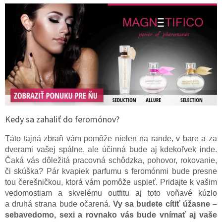
Kedy sa zahaliť do feromónov?
Táto tajná zbraň vám pomôže nielen na rande, v bare a za
dverami vašej spálne, ale účinná bude aj kdekoľvek inde.
Čaká vás dôležitá pracovná schôdzka, pohovor, rokovanie,
či skúška? Pár kvapiek parfumu s feromónmi bude presne
tou čerešničkou, ktorá vám pomôže uspieť. Pridajte k vašim
vedomostiam a skvelému outfitu aj toto voňavé kúzlo
a druhá strana bude očarená.
Vy sa budete cítiť úžasne –
sebavedomo, sexi a rovnako vás bude vnímať aj vaše