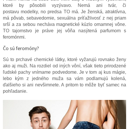
ktoré by pôsobili vyzývavo. Nemá ani tvár, či
postavu modelky, no predsa TO má. Je ženská, atraktívna,
má pôvab, sebavedomie, sexuálna príťažlivosť z nej priam
srší a za sebou necháva magnetické kúzlo omamnej vône.
TO tajomstvo je práve jej vôňa nasýtená parfumom s
feromónmi.
Čo sú feromóny?
Sú to prchavé chemické látky, ktoré vyžarujú rovnako ženy
ako aj muži. Na rozdiel od iných vôní, však tieto prirodzené
ľudské pachy vnímame podvedome. Je v tom aj kus mágie,
lebo kým z jedného muža sa vám podlamujú kolená,
ďalšieho si ani nevšimnete. A pritom to môže byť samec na
pohľadanie.