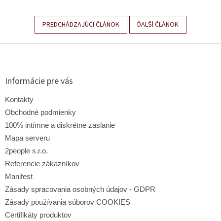
PREDCHÁDZAJÚCI ČLÁNOK
ĎALŠÍ ČLÁNOK
Z
á
p
ä
Informácie pre vás
t
i
Kontakty
e
Obchodné podmienky
100% intímne a diskrétne zaslanie
Mapa serveru
2people s.r.o.
Referencie zákazníkov
Manifest
Zásady spracovania osobných údajov - GDPR
Zásady používania súborov COOKIES
Certifikáty produktov