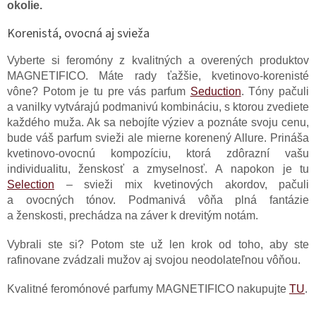
okolie.
Korenistá, ovocná aj svieža
Vyberte si feromóny z kvalitných a overených produktov
MAGNETIFICO. Máte rady ťažšie, kvetinovo-korenisté
vône? Potom je tu pre vás parfum
Seduction
. Tóny pačuli
a vanilky vytvárajú podmanivú kombináciu, s ktorou zvediete
každého muža. Ak sa nebojíte výziev a poznáte svoju cenu,
bude váš parfum svieži ale mierne korenený Allure. Prináša
kvetinovo-ovocnú kompozíciu, ktorá zdôrazní vašu
individualitu, ženskosť a zmyselnosť. A napokon je tu
Selection
– svieži mix kvetinových akordov, pačuli
a ovocných tónov. Podmanivá vôňa plná fantázie
a ženskosti, prechádza na záver k drevitým notám.
Vybrali ste si? Potom ste už len krok od toho, aby ste
rafinovane zvádzali mužov aj svojou neodolateľnou vôňou.
Kvalitné feromónové parfumy MAGNETIFICO nakupujte
TU
.