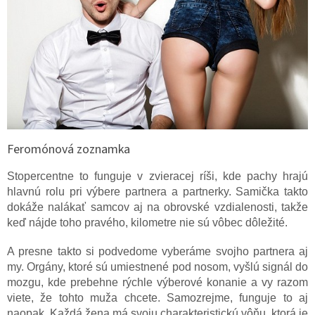
Feromónová zoznamka
Stopercentne to funguje v zvieracej ríši, kde pachy hrajú
hlavnú rolu pri výbere partnera a partnerky. Samička takto
dokáže nalákať samcov aj na obrovské vzdialenosti, takže
keď nájde toho pravého, kilometre nie sú vôbec dôležité.
A presne takto si podvedome vyberáme svojho partnera aj
my. Orgány, ktoré sú umiestnené pod nosom, vyšlú signál do
mozgu, kde prebehne rýchle výberové konanie a vy razom
viete, že tohto muža chcete. Samozrejme, funguje to aj
naopak. Každá žena má svoju charakteristickú vôňu, ktorá je