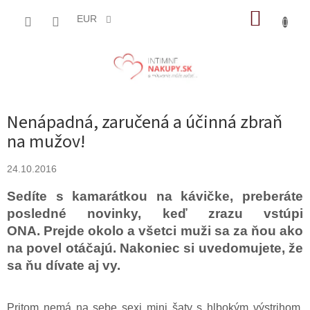
Prejsť
NÁKUP
na
EUR
obsah
KOŠÍK
Nenápadná, zaručená a účinná zbraň
na mužov!
24.10.2016
Sedíte s kamarátkou na kávičke, preberáte
posledné novinky, keď zrazu vstúpi
ONA. Prejde okolo a všetci muži sa za ňou ako
na povel otáčajú. Nakoniec si uvedomujete, že
sa ňu dívate aj vy.
Pritom nemá na sebe sexi mini šaty s hlbokým výstrihom,