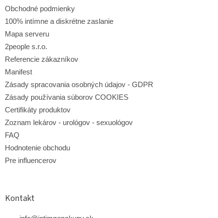
e
Obchodné podmienky
100% intímne a diskrétne zaslanie
Mapa serveru
2people s.r.o.
Referencie zákazníkov
Manifest
Zásady spracovania osobných údajov - GDPR
Zásady používania súborov COOKIES
Certifikáty produktov
Zoznam lekárov - urológov - sexuológov
FAQ
Hodnotenie obchodu
Pre influencerov
Kontakt