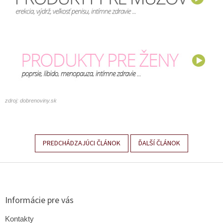
zdroj: dobrenoviny.sk
PREDCHÁDZAJÚCI ČLÁNOK
ĎALŠÍ ČLÁNOK
Z
á
p
ä
Informácie pre vás
t
i
Kontakty