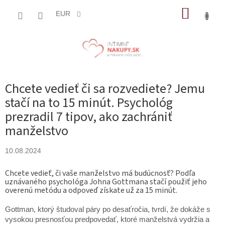
Prejsť
NÁKUP
na
EUR
obsah
KOŠÍK
Chcete vedieť či sa rozvediete? Jemu
stačí na to 15 minút. Psychológ
prezradil 7 tipov, ako zachrániť
manželstvo
10.08.2024
Chcete vedieť, či vaše manželstvo má budúcnosť? Podľa
uznávaného psychológa Johna Gottmana stačí použiť jeho
overenú metódu a odpoveď získate už za 15 minút.
Gottman, ktorý študoval páry po desaťročia, tvrdí, že dokáže s
vysokou presnosťou predpovedať, ktoré manželstvá vydržia a