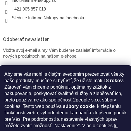
info
@
intimnenakupy.sk
+421 905 857 019
Sledujte Intímne Nákupy na facebooku
Odoberať newsletter
Vložte svoj e-mail a my Vám budeme zasielať informácie o
nových produktoch na našom e-shope.
Email
Aby sme vás mohli s čistým svedomím prezentovať všetky
naše produkty, musíme si byť istí, že už ste mali
18 rokov
.
PRIHLÁSIŤ SA
Zároveň vám chceme ponúknuť optimálny zážitok z
nakupovania, poskytovať kvalitné služby a zlepšovať ich,
preto používame ako spoločnosť 2people s.r.o. súbory
cookies.
Tento web používa
súbory cookie
k zlepšeniu
* Disclaimer: Bezpečnostné prehlásenie k výživovým
funkčnosti webu, vyhodnoteniu kampaní a zlepšeniu ponúk
doplnkom a kozmetike
pre Vás. Pre podrobnosti a nastavenie vlastných úprav
môžete zvoliť možnosť "Nastavenie". Viac o cookies
tu
.