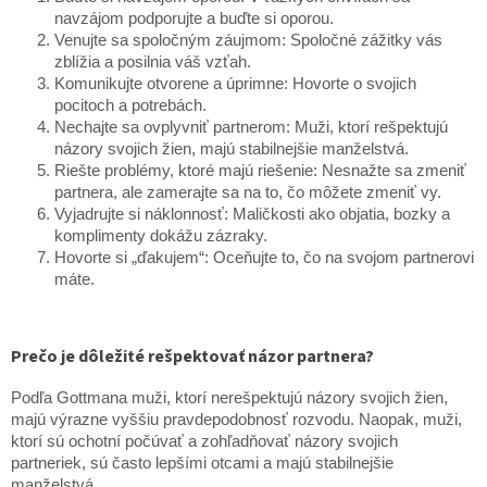
navzájom podporujte a buďte si oporou.
Venujte sa spoločným záujmom: Spoločné zážitky vás
zblížia a posilnia váš vzťah.
Komunikujte otvorene a úprimne: Hovorte o svojich
pocitoch a potrebách.
Nechajte sa ovplyvniť partnerom: Muži, ktorí rešpektujú
názory svojich žien, majú stabilnejšie manželstvá.
Riešte problémy, ktoré majú riešenie: Nesnažte sa zmeniť
partnera, ale zamerajte sa na to, čo môžete zmeniť vy.
Vyjadrujte si náklonnosť: Maličkosti ako objatia, bozky a
komplimenty dokážu zázraky.
Hovorte si „ďakujem“: Oceňujte to, čo na svojom partnerovi
máte.
Prečo je dôležité rešpektovať názor partnera?
Podľa Gottmana muži, ktorí nerešpektujú názory svojich žien,
majú výrazne vyššiu pravdepodobnosť rozvodu. Naopak, muži,
ktorí sú ochotní počúvať a zohľadňovať názory svojich
partneriek, sú často lepšími otcami a majú stabilnejšie
manželstvá.