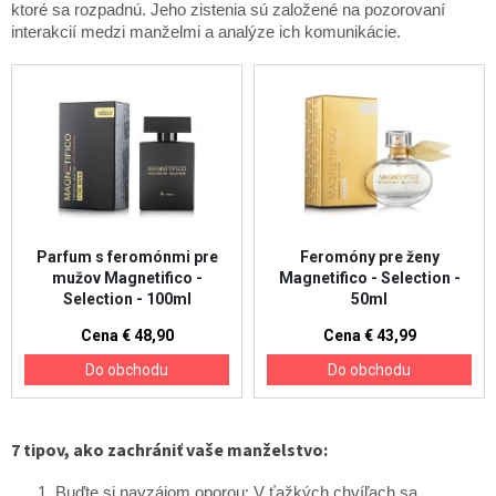
ktoré sa rozpadnú. Jeho zistenia sú založené na pozorovaní
interakcií medzi manželmi a analýze ich komunikácie.
7 tipov, ako zachrániť vaše manželstvo:
Buďte si navzájom oporou: V ťažkých chvíľach sa