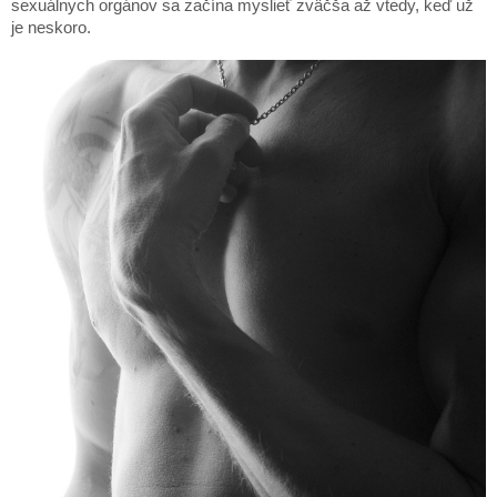
sexuálnych orgánov sa začína myslieť zväčša až vtedy, keď už
je neskoro.