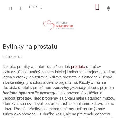
Prejsť
NÁKUP
na
EUR
obsah
KOŠÍK
Bylinky na prostatu
07.02.2018
Tak ako prsníky a maternica u žien, tak
prostata
u mužov
vzbudzujú dostatočný záujem laickej i odbornej verejnosti, keď sa
jedná o otázky ich zdravia. Zdravá prostata je skutočne kľúčová
zložka integrity a zdravia celého organizmu. Každý z nás sa
dozaista stretol s problémom
rakoviny prostaty
alebo s pojmom
benígna hypertrofia prostaty
- inak povedané zväčšenie
veľkosti prostaty. Tieto problémy sa týkajú najmä starších mužov,
ktorí zväčša nevenovali pozornosť ich sexuálnemu zdravotnému
stavu. Pre nás všetkých je prirodzené myslieť na umývanie
zubov ako prevenciu zubného kazu, ale na prevenciu ochorení