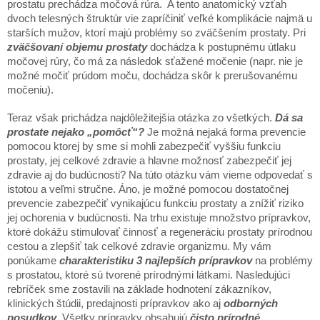
prostatu prechádza močová rúra. A tento anatomický vzťah
dvoch telesných štruktúr vie zapríčiniť veľké komplikácie najmä u
starších mužov, ktorí majú problémy so zväčšením prostaty. Pri
zväčšovaní objemu prostaty
dochádza k postupnému útlaku
močovej rúry, čo má za následok sťažené močenie (napr. nie je
možné močiť prúdom moču, dochádza skôr k prerušovanému
močeniu).
Teraz však prichádza najdôležitejšia otázka zo všetkých.
Dá sa
prostate nejako „pomôcť“?
Je možná nejaká forma prevencie
pomocou ktorej by sme si mohli zabezpečiť vyššiu funkciu
prostaty, jej celkové zdravie a hlavne možnosť zabezpečiť jej
zdravie aj do budúcnosti? Na túto otázku vám vieme odpovedať s
istotou a veľmi stručne. Áno, je možné pomocou dostatočnej
prevencie zabezpečiť vynikajúcu funkciu prostaty a znížiť riziko
jej ochorenia v budúcnosti. Na trhu existuje množstvo prípravkov,
ktoré dokážu stimulovať činnosť a regeneráciu prostaty prírodnou
cestou a zlepšiť tak celkové zdravie organizmu. My vám
ponúkame
charakteristiku 3 najlepších prípravkov
na problémy
s prostatou, ktoré sú tvorené prírodnými látkami. Nasledujúci
rebríček sme zostavili na základe hodnotení zákazníkov,
klinických štúdii, predajnosti prípravkov ako aj
odborných
posudkov
. Všetky prípravky obsahujú
čisto prírodné