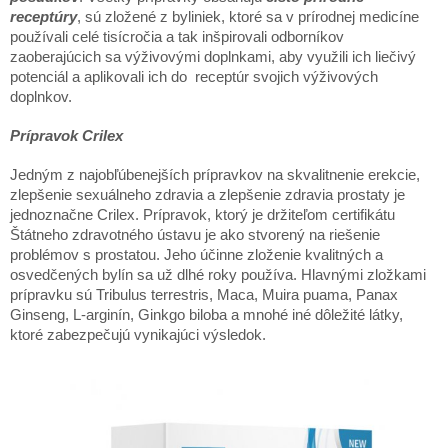
receptúry
, sú zložené z byliniek, ktoré sa v prírodnej medicíne
používali celé tisícročia a tak inšpirovali odborníkov
zaoberajúcich sa výživovými doplnkami, aby využili ich liečivý
potenciál a aplikovali ich do receptúr svojich výživových
doplnkov.
Prípravok Crilex
Jedným z najobľúbenejších prípravkov na skvalitnenie erekcie,
zlepšenie sexuálneho zdravia a zlepšenie zdravia prostaty je
jednoznačne Crilex. Prípravok, ktorý je držiteľom certifikátu
Štátneho zdravotného ústavu je ako stvorený na riešenie
problémov s prostatou. Jeho účinne zloženie kvalitných a
osvedčených bylín sa už dlhé roky používa. Hlavnými zložkami
prípravku sú Tribulus terrestris, Maca, Muira puama, Panax
Ginseng, L-arginín, Ginkgo biloba a mnohé iné dôležité látky,
ktoré zabezpečujú vynikajúci výsledok.