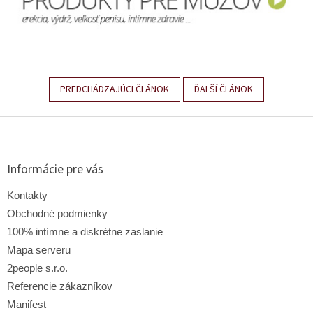
PREDCHÁDZAJÚCI ČLÁNOK
ĎALŠÍ ČLÁNOK
Z
á
p
ä
Informácie pre vás
t
i
Kontakty
e
Obchodné podmienky
100% intímne a diskrétne zaslanie
Mapa serveru
2people s.r.o.
Referencie zákazníkov
Manifest