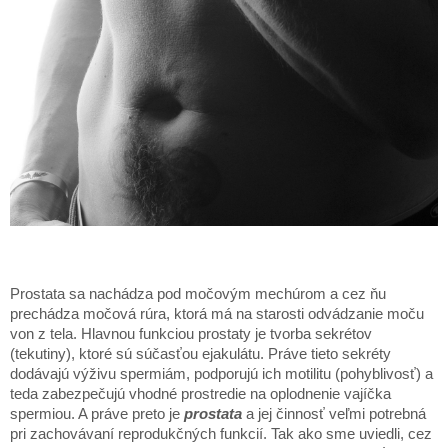
Prostata sa nachádza pod močovým mechúrom a cez ňu
prechádza močová rúra, ktorá má na starosti odvádzanie moču
von z tela. Hlavnou funkciou prostaty je tvorba sekrétov
(tekutiny), ktoré sú súčasťou ejakulátu. Práve tieto sekréty
dodávajú výživu spermiám, podporujú ich motilitu (pohyblivosť) a
teda zabezpečujú vhodné prostredie na oplodnenie vajíčka
spermiou. A práve preto je
prostata
a jej činnosť veľmi potrebná
pri zachovávaní reprodukčných funkcií. Tak ako sme uviedli, cez