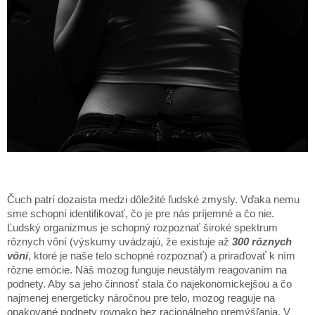
Čuch patrí dozaista medzi dôležité ľudské zmysly. Vďaka nemu
sme schopní identifikovať, čo je pre nás príjemné a čo nie.
Ľudský organizmus je schopný rozpoznať široké spektrum
rôznych vôní (výskumy uvádzajú, že existuje až
300 rôznych
vôni
, ktoré je naše telo schopné rozpoznať) a priraďovať k ním
rôzne emócie. Náš mozog funguje neustálym reagovaním na
podnety. Aby sa jeho činnosť stala čo najekonomickejšou a čo
najmenej energeticky náročnou pre telo, mozog reaguje na
opakované podnety rovnako bez racionálneho premýšľania. V