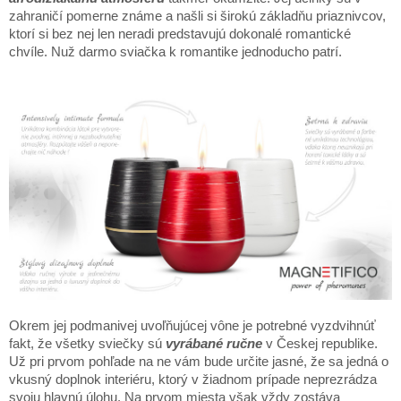
zahraničí pomerne známe a našli si širokú základňu priaznivcov,
ktorí si bez nej len neradi predstavujú dokonalé romantické
chvíle. Nuž darmo sviačka k romantike jednoducho patrí.
Okrem jej podmanivej uvoľňujúcej vône je potrebné vyzdvihnúť
fakt, že všetky sviečky sú
vyrábané ručne
v Českej republike.
Už pri prvom pohľade na ne vám bude určite jasné, že sa jedná o
vkusný doplnok interiéru, ktorý v žiadnom prípade neprezrádza
svoju hlavnú úlohu. Na prvom miesta však vždy zostáva