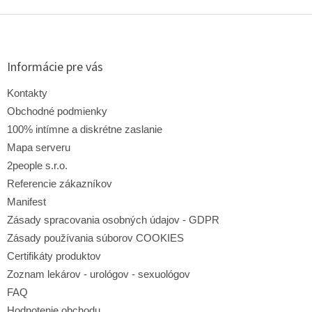
Z
á
p
ä
Informácie pre vás
t
i
Kontakty
e
Obchodné podmienky
100% intímne a diskrétne zaslanie
Mapa serveru
2people s.r.o.
Referencie zákazníkov
Manifest
Zásady spracovania osobných údajov - GDPR
Zásady používania súborov COOKIES
Certifikáty produktov
Zoznam lekárov - urológov - sexuológov
FAQ
Hodnotenie obchodu