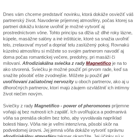
Dnes vám chceme predstaviť novinku, ktorá dokáže osviežiť váš
partnerský život. Navodenie príjemnej atmosféry, počas ktorej sa
partneri dokážu krásne uvoľniť je možné vytvoriť aj
prostredníctvom vône. Tohto princípu sa dlžia už dlhé roky lázne,
kúpele, masážne salóny a iné inštitúcie, ktoré sa snažia uvoľniť
telo, zrelaxovať myseľ a dopriať telu zaslúžený pokoj. Rovnakú
kúzelnú atmosféru si môžete so svojim partnerom navodiť aj
doma počas romantickej večere, predohry, pri masáži či
milovaní.
Afrodiziakálna sviečka z rady
Magnetifico
je na to
ako stvorená. Sviečku je možné použiť pri prvom rade, keď sa
snažíte pôsobiť ešte zvodnejšie. Môžete ju použiť
pri
uvoľňovaní začiatočnej nervozity
u oboch partnerov, ako aj u
dlhoročných partnerov, ktorí majú záujem ozvláštniť ich intímny
život niečim novým.
Sviečky z rady
Magnetifico - power of pheromones
príjemne
voňajú aj bez nutnosti ich zapáliť. Ich uvoľňujúca a podmanivá
vôňa sa prenáša okolím bez toho, aby vyvolávala napríklad
bolesti hlavy. Vôňa nie je veľmi intenzívna, pôsobí skôr na
podvedomej úrovni. Jej jemná vôňa dokáže vytvoriť správnu
afrodiziakálnu atmosféru
takmer okamžite. Jej účinky sú v