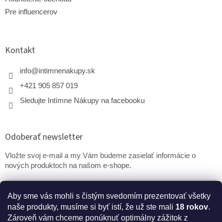
Pre influencerov
Kontakt
info
@
intimnenakupy.sk
+421 905 857 019
Sledujte Intímne Nákupy na facebooku
Odoberať newsletter
Vložte svoj e-mail a my Vám budeme zasielať informácie o
nových produktoch na našom e-shope.
Email
Aby sme vás mohli s čistým svedomím prezentovať všetky
naše produkty, musíme si byť istí, že už ste mali
18 rokov
.
PRIHLÁSIŤ SA
Zároveň vám chceme ponúknuť optimálny zážitok z