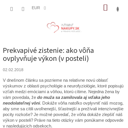
Prejsť
NÁKUP
na
EUR
obsah
KOŠÍK
Prekvapivé zistenie: ako vôňa
ovplyvňuje výkon (v posteli)
02.02.2018
V dnešnom článku sa pozrieme na relatívne novú oblasť
výskumov z oblasti psychológie a neurofyziológie, ktoré popisujú
vzťah medzi emóciami a vôňou, ktorú cítime. Nejedna žena by
vám povedala, že
do muža sa zamilovala aj vďaka jeho
neodolateľnej vôni
. Dokáže vôňa natoľko ovplyvniť náš mozog,
aby sme sa cítili uvoľnenejší, šťastnejší a prežívali intenzívnejšie
pocity rozkoše? Je možné povedať, že vôňa dokáže zlepšiť náš
výkon v posteli? Práve na tieto otázky vám ponúkame odpovede
v nasledujúcich odsekoch.