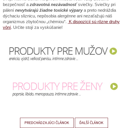
bezpečnosť a
zdravotná nezávadnosť
sviečky. Sviečky pri
pálení
nevytvárajú žiadne toxické výpary
a preto nedráždia
dýchaciu sliznicu, nepôsobia alergénne ani nezaťažujú náš
organizmus zbytočnou „chémiou“.
K dispozícií sú rôzne druhy
vôní
. Určite stojí za vyskúšanie!
PREDCHÁDZAJÚCI ČLÁNOK
ĎALŠÍ ČLÁNOK