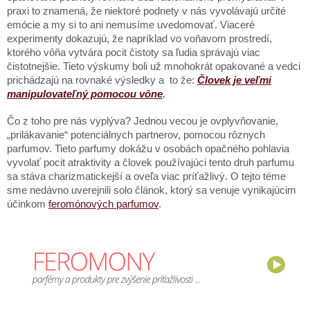
praxi to znamená, že niektoré podnety v nás vyvolávajú určité
emócie a my si to ani nemusíme uvedomovať. Viaceré
experimenty dokazujú, že napríklad vo voňavom prostredí,
ktorého vôňa vytvára pocit čistoty sa ľudia správajú viac
čistotnejšie. Tieto výskumy boli už mnohokrát opakované a vedci
prichádzajú na rovnaké výsledky a to že:
Človek je veľmi
manipulovateľný pomocou vône
.
Čo z toho pre nás vyplýva? Jednou vecou je ovplyvňovanie,
„prilákavanie“ potenciálnych partnerov, pomocou rôznych
parfumov. Tieto parfumy dokážu v osobách opačného pohlavia
vyvolať pocit atraktivity a človek používajúci tento druh parfumu
sa stáva charizmatickejší a oveľa viac príťažlivý. O tejto téme
sme nedávno uverejnili solo článok, ktorý sa venuje vynikajúcim
účinkom
feromónových parfumov
.