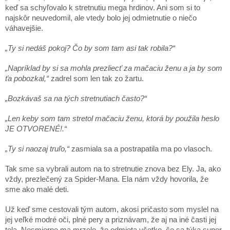
keď sa schyľovalo k stretnutiu mega hrdinov. Ani som si to
najskôr neuvedomil, ale vtedy bolo jej odmietnutie o niečo
váhavejšie.
„Ty si nedáš pokoj? Čo by som tam asi tak robila?“
„Napríklad by si sa mohla prezliecť za mačaciu ženu a ja by som
ťa pobozkal,“
zadrel som len tak zo žartu.
„Bozkávaš sa na tých stretnutiach často?“
„Len keby som tam stretol mačaciu ženu, ktorá by použila heslo
JE OTVORENÉ!.“
„Ty si naozaj truľo,“
zasmiala sa a postrapatila ma po vlasoch.
Tak sme sa vybrali autom na to stretnutie znova bez Ely. Ja, ako
vždy, prezlečený za Spider-Mana. Ela nám vždy hovorila, že
sme ako malé deti.
Už keď sme cestovali tým autom, akosi pričasto som myslel na
jej veľké modré oči, plné pery a priznávam, že aj na iné časti jej