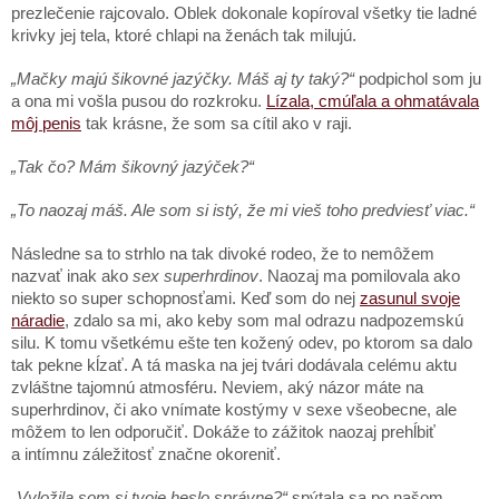
prezlečenie rajcovalo. Oblek dokonale kopíroval všetky tie ladné
krivky jej tela, ktoré chlapi na ženách tak milujú.
„Mačky majú šikovné jazýčky. Máš aj ty taký?“
podpichol som ju
a ona mi vošla pusou do rozkroku.
Lízala, cmúľala a ohmatávala
môj penis
tak krásne, že som sa cítil ako v raji.
„Tak čo? Mám šikovný jazýček?“
„To naozaj máš. Ale som si istý, že mi vieš toho predviesť viac.“
Následne sa to strhlo na tak divoké rodeo, že to nemôžem
nazvať inak ako
sex superhrdinov
. Naozaj ma pomilovala ako
niekto so super schopnosťami. Keď som do nej
zasunul svoje
náradie
, zdalo sa mi, ako keby som mal odrazu nadpozemskú
silu. K tomu všetkému ešte ten kožený odev, po ktorom sa dalo
tak pekne kĺzať. A tá maska na jej tvári dodávala celému aktu
zvláštne tajomnú atmosféru. Neviem, aký názor máte na
superhrdinov, či ako vnímate kostýmy v sexe všeobecne, ale
môžem to len odporučiť. Dokáže to zážitok naozaj prehĺbiť
a intímnu záležitosť značne okoreniť.
„Vyložila som si tvoje heslo správne?“
spýtala sa po našom