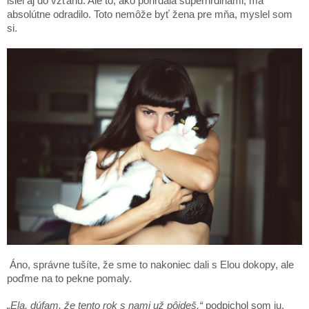
išiel aj do vzťahu. Ale to, ako pohŕdala superhrdinami, ma
absolútne odradilo. Toto nemôže byť žena pre mňa, myslel som
si.
Áno, správne tušíte, že sme to nakoniec dali s Elou dokopy, ale
poďme na to pekne pomaly.
„Ela, dúfam, že tento rok s nami už pôjdeš,“
podpichol som ju,