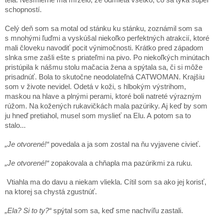
tela. Nesmierne ma mrzelo, že odmieta všetko, čo sa týka super
schopností.
Celý deň som sa motal od stánku ku stánku, zoznámil som sa
s mnohými ľuďmi a vyskúšal niekoľko perfektných atrakcií, ktoré
mali človeku navodiť pocit výnimočnosti. Krátko pred západom
slnka sme zašli ešte s priateľmi na pivo. Po niekoľkých minútach
pristúpila k nášmu stolu mačacia žena a spýtala sa, či si môže
prisadnúť. Bola to skutočne neodolateľná CATWOMAN. Krajšiu
som v živote nevidel. Odetá v koži, s hlbokým výstrihom,
maskou na hlave a plnými perami, ktoré boli natreté výrazným
rúžom. Na kožených rukavičkách mala pazúriky. Aj keď by som
ju hneď pretiahol, musel som myslieť na Elu. A potom sa to
stalo...
„Je otvorené!“
povedala a ja som zostal na ňu vyjavene civieť.
„Je otvorené!“
zopakovala a chňapla ma pazúrikmi za ruku.
Vtiahla ma do davu a niekam vliekla. Cítil som sa ako jej korisť,
na ktorej sa chystá zgustnúť.
„Ela? Si to ty?“
spýtal som sa, keď sme nachvíľu zastali.