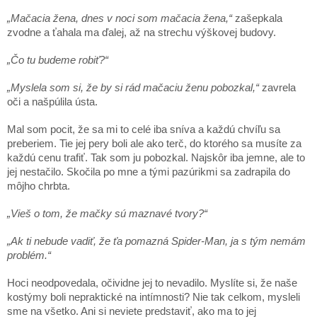
„Mačacia žena, dnes v noci som mačacia žena,“
zašepkala
zvodne a ťahala ma ďalej, až na strechu výškovej budovy.
„Čo tu budeme robiť?“
„Myslela som si, že by si rád mačaciu ženu pobozkal,“
zavrela
oči a našpúlila ústa.
Mal som pocit, že sa mi to celé iba sníva a každú chvíľu sa
preberiem. Tie jej pery boli ale ako terč, do ktorého sa musíte za
každú cenu trafiť. Tak som ju pobozkal. Najskôr iba jemne, ale to
jej nestačilo. Skočila po mne a tými pazúrikmi sa zadrapila do
môjho chrbta.
„Vieš o tom, že mačky sú maznavé tvory?“
„Ak ti nebude vadiť, že ťa pomazná Spider-Man, ja s tým nemám
problém.“
Hoci neodpovedala, očividne jej to nevadilo. Myslíte si, že naše
kostýmy boli nepraktické na intímnosti? Nie tak celkom, mysleli
sme na všetko. Ani si neviete predstaviť, ako ma to jej