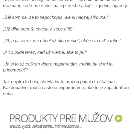
maznaní, keď sme sedeli na tej streche a fajčili z jednej cigarety.
„Bál som sa, že to nepochopíš, ale si naozaj šikovná.“
„
Už dlho som ťa chcela v sebe cítiť.“
„Uf, a ja som zase chcel už dlho vedieť, aké je to byť v tebe.“
„A čo bude teraz, keď už vieme, aké to je?“
„Ja si to už celkom dobre nepamätám, mohla by si mi to
pripomenúť?“
Tak nejako to bolo, ale Ela by to možno podala troška inak.
Každopádne, radi a často si pripomíname, aké to je zapadnúť do
seba.