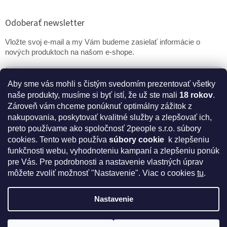
Odoberať newsletter
Vložte svoj e-mail a my Vám budeme zasielať informácie o
nových produktoch na našom e-shope.
Email
Aby sme vás mohli s čistým svedomím prezentovať všetky
naše produkty, musíme si byť istí, že už ste mali
18 rokov
.
PRIHLÁSIŤ SA
Zároveň vám chceme ponúknuť optimálny zážitok z
nakupovania, poskytovať kvalitné služby a zlepšovať ich,
preto používame ako spoločnosť 2people s.r.o. súbory
cookies.
Tento web používa
súbory cookie
k zlepšeniu
* Disclaimer: Bezpečnostné prehlásenie k výživovým
funkčnosti webu, vyhodnoteniu kampaní a zlepšeniu ponúk
doplnkom a kozmetike
pre Vás. Pre podrobnosti a nastavenie vlastných úprav
môžete zvoliť možnosť "Nastavenie". Viac o cookies
tu
.
Nastavenie
Vytvoril Shoptet