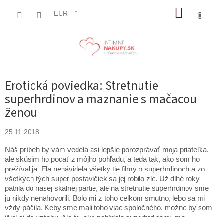
Prejsť
NÁKUP
na
EUR
obsah
KOŠÍK
Erotická poviedka: Stretnutie
superhrdinov a maznanie s mačacou
ženou
25.11.2018
Náš príbeh by vám vedela asi lepšie porozprávať moja priateľka,
ale skúsim ho podať z môjho pohľadu, a teda tak, ako som ho
prežíval ja. Ela nenávidela všetky tie filmy o superhrdinoch a zo
všetkých tých super postavičiek sa jej robilo zle. Už dlhé roky
patrila do našej skalnej partie, ale na stretnutie superhrdinov sme
ju nikdy nenahovorili. Bolo mi z toho celkom smutno, lebo sa mi
vždy páčila. Keby sme mali toho viac spoločného, možno by som