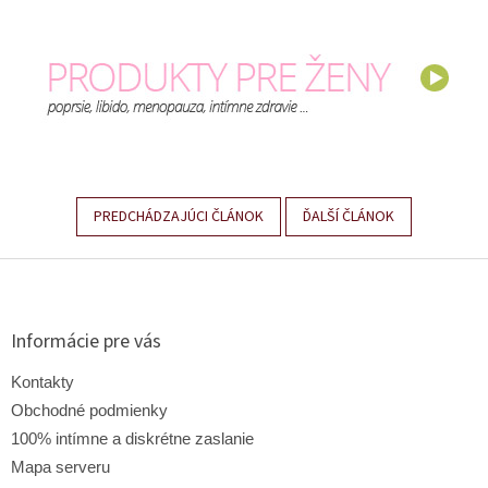
PREDCHÁDZAJÚCI ČLÁNOK
ĎALŠÍ ČLÁNOK
Z
á
p
ä
Informácie pre vás
t
i
Kontakty
e
Obchodné podmienky
100% intímne a diskrétne zaslanie
Mapa serveru