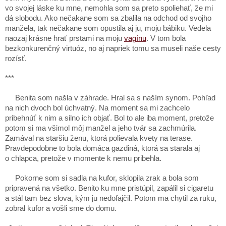
vo svojej láske ku mne, nemohla som sa preto spoliehať, že mi
dá slobodu. Ako nečakane som sa zbalila na odchod od svojho
manžela, tak nečakane som opustila aj ju, moju bábiku. Vedela
naozaj krásne hrať prstami na moju
vagínu
. V tom bola
bezkonkurenčný virtuóz, no aj napriek tomu sa museli naše cesty
rozísť.
***
Benita som našla v záhrade. Hral sa s naším synom. Pohľad
na nich dvoch bol úchvatný. Na moment sa mi zachcelo
pribehnúť k nim a silno ich objať. Bol to ale iba moment, pretože
potom si ma všimol môj manžel a jeho tvár sa zachmúrila.
Zamával na staršiu ženu, ktorá polievala kvety na terase.
Pravdepodobne to bola domáca gazdiná, ktorá sa starala aj
o chlapca, pretože v momente k nemu pribehla.
Pokorne som si sadla na kufor, sklopila zrak a bola som
pripravená na všetko. Benito ku mne pristúpil, zapálil si cigaretu
a stál tam bez slova, kým ju nedofajčil. Potom ma chytil za ruku,
zobral kufor a vošli sme do domu.