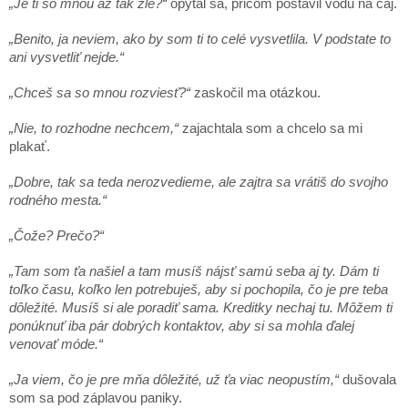
„Je ti so mnou až tak zle?“
opýtal sa, pričom postavil vodu na čaj.
„Benito, ja neviem, ako by som ti to celé vysvetlila. V podstate to
ani vysvetliť nejde.“
„Chceš sa so mnou rozviesť?“
zaskočil ma otázkou.
„Nie, to rozhodne nechcem,“
zajachtala som a chcelo sa mi
plakať.
„Dobre, tak sa teda nerozvedieme, ale zajtra sa vrátiš do svojho
rodného mesta.“
„Čože? Prečo?“
„Tam som ťa našiel a tam musíš nájsť samú seba aj ty. Dám ti
toľko času, koľko len potrebuješ, aby si pochopila, čo je pre teba
dôležité. Musíš si ale poradiť sama. Kreditky nechaj tu. Môžem ti
ponúknuť iba pár dobrých kontaktov, aby si sa mohla ďalej
venovať móde.“
„Ja viem, čo je pre mňa dôležité, už ťa viac neopustím,“
dušovala
som sa pod záplavou paniky.