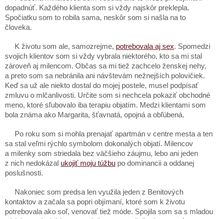
dopadnúť. Každého klienta som si vždy najskôr preklepla.
Spočiatku som to robila sama, neskôr som si našla na to
človeka.
K životu som ale, samozrejme,
potrebovala aj sex
. Spomedzi
svojich klientov som si vždy vybrala niektorého, kto sa mi stal
zároveň aj milencom. Občas sa mi tiež zachcelo ženskej nehy,
a preto som sa nebránila ani návštevám nežnejších polovičiek.
Keď sa už ale niekto dostal do mojej postele, musel podpísať
zmluvu o mlčanlivosti. Určite som si nechcela pokaziť obchodné
meno, ktoré sľubovalo iba terapiu objatím. Medzi klientami som
bola známa ako Margarita, šťavnatá, opojná a obľúbená.
Po roku som si mohla prenajať apartmán v centre mesta a ten
sa stal veľmi rýchlo symbolom dokonalých objatí. Milencov
a milenky som striedala bez väčšieho záujmu, lebo ani jeden
z nich nedokázal
ukojiť moju túžbu
po dominancii a oddanej
poslušnosti.
Nakoniec som predsa len využila jeden z Benitových
kontaktov a začala sa popri objímaní, ktoré som k životu
potrebovala ako soľ, venovať tiež móde. Spojila som sa s mladou