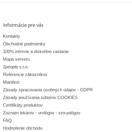
Z
á
p
ä
Informácie pre vás
t
i
Kontakty
e
Obchodné podmienky
100% intímne a diskrétne zaslanie
Mapa serveru
2people s.r.o.
Referencie zákazníkov
Manifest
Zásady spracovania osobných údajov - GDPR
Zásady používania súborov COOKIES
Certifikáty produktov
Zoznam lekárov - urológov - sexuológov
FAQ
Hodnotenie obchodu