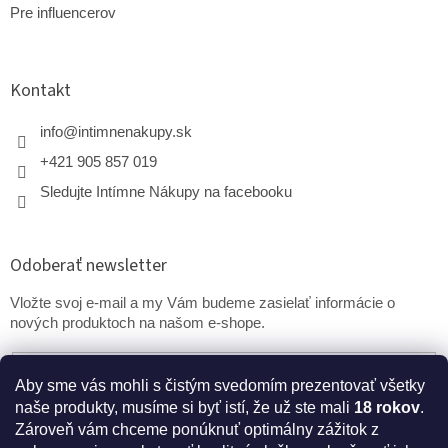
Pre influencerov
Kontakt
info
@
intimnenakupy.sk
+421 905 857 019
Sledujte Intímne Nákupy na facebooku
Odoberať newsletter
Vložte svoj e-mail a my Vám budeme zasielať informácie o
nových produktoch na našom e-shope.
Email
Aby sme vás mohli s čistým svedomím prezentovať všetky
naše produkty, musíme si byť istí, že už ste mali
18 rokov
.
PRIHLÁSIŤ SA
Zároveň vám chceme ponúknuť optimálny zážitok z