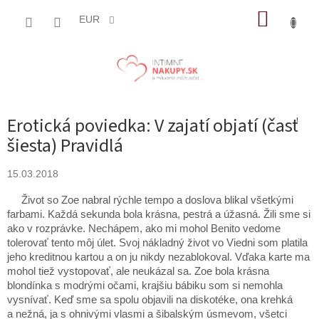
Prejsť
NÁKUP
na
EUR
obsah
KOŠÍK
Erotická poviedka: V zajatí objatí (časť
šiesta) Pravidlá
15.03.2018
Život so Zoe nabral rýchle tempo a doslova blikal všetkými
farbami. Každá sekunda bola krásna, pestrá a úžasná. Žili sme si
ako v rozprávke. Nechápem, ako mi mohol Benito vedome
tolerovať tento môj úlet. Svoj nákladný život vo Viedni som platila
jeho kreditnou kartou a on ju nikdy nezablokoval. Vďaka karte ma
mohol tiež vystopovať, ale neukázal sa. Zoe bola krásna
blondínka s modrými očami, krajšiu bábiku som si nemohla
vysnívať. Keď sme sa spolu objavili na diskotéke, ona krehká
a nežná, ja s ohnivými vlasmi a šibalským úsmevom, všetci