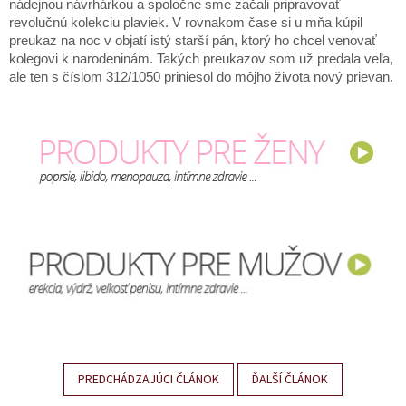
nádejnou návrhárkou a spoločne sme začali pripravovať
revolučnú kolekciu plaviek. V rovnakom čase si u mňa kúpil
preukaz na noc v objatí istý starší pán, ktorý ho chcel venovať
kolegovi k narodeninám. Takých preukazov som už predala veľa,
ale ten s číslom 312/1050 priniesol do môjho života nový prievan.
PREDCHÁDZAJÚCI ČLÁNOK
ĎALŠÍ ČLÁNOK