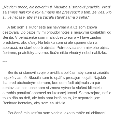
„Neviem prečo, ale neverím ti. Musíme si stanoviť pravidlá. Vrátiť
sa smieš najskôr o rok a musíš ma presvedčiť o tom, že vieš, kto
si. Je načase, aby si sa začala starať sama o seba.“
A tak som si kufor ešte ani nevybalila a už som znova
cestovala. Do batožiny mi pribudol notes s nejakými kontaktmi od
Benita. V peňaženke som mala dvesto eur a v hlave žiadnu
predstavu, ako ďalej. Na letisku som si ale spomenula na
abbracci, na staré dobré objatia. Potrebovala som niekoho objať,
úprimne, priateľsky a verne. Ibaže nikto vhodný nebol nablízku.
***
Benito si stanovil svoje pravidlá a bol čas, aby som si zriadila
nejaké vlastné. Skúsila som to opäť s predajom objatí. Najskôr
iba pred obchodným domom, kde som ľudí objímala za pár
centov, ale postupne som si znova vytvorila slušnú klientelu
a mohla ponúkať abbracci na luxusnej úrovni. Samozrejme, nešlo
to zo dňa na deň, ale bola som hrdá na to, že nepotrebujem
Benitove kontakty, aby som sa uživila.
Poučená minulosťou som vedela, ako to môže pri objímaní