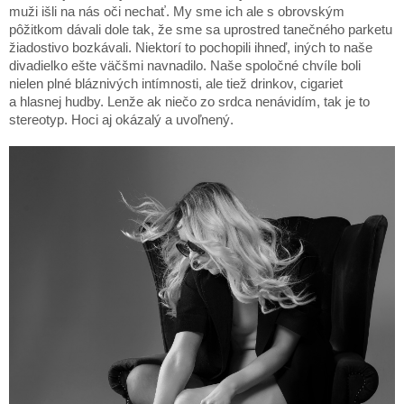
muži išli na nás oči nechať. My sme ich ale s obrovským
pôžitkom dávali dole tak, že sme sa uprostred tanečného parketu
žiadostivo bozkávali. Niektorí to pochopili ihneď, iných to naše
divadielko ešte väčšmi navnadilo. Naše spoločné chvíle boli
nielen plné bláznivých intímnosti, ale tiež drinkov, cigariet
a hlasnej hudby. Lenže ak niečo zo srdca nenávidím, tak je to
stereotyp. Hoci aj okázalý a uvoľnený.