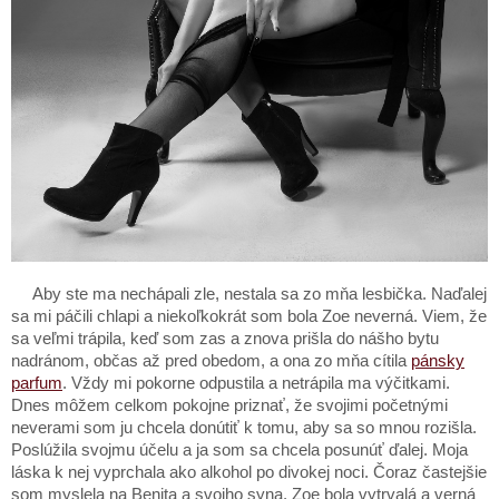
Aby ste ma nechápali zle, nestala sa zo mňa lesbička. Naďalej
sa mi páčili chlapi a niekoľkokrát som bola Zoe neverná. Viem, že
sa veľmi trápila, keď som zas a znova prišla do nášho bytu
nadránom, občas až pred obedom, a ona zo mňa cítila
pánsky
parfum
. Vždy mi pokorne odpustila a netrápila ma výčitkami.
Dnes môžem celkom pokojne priznať, že svojimi početnými
neverami som ju chcela donútiť k tomu, aby sa so mnou rozišla.
Poslúžila svojmu účelu a ja som sa chcela posunúť ďalej. Moja
láska k nej vyprchala ako alkohol po divokej noci. Čoraz častejšie
som myslela na Benita a svojho syna. Zoe bola vytrvalá a verná