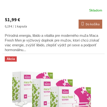
Skladom
Priemerné
hodnotenie
51,99 €
produktu
Do košíka
je
Jednotková
0,19 € / 1 kapsula
5,0
cena:
z
Prírodná energia, libido a vitalita pre moderného muža Maca
5
Fresh Men je výživový doplnok pre mužov, ktorí chcú získať
hviezdičiek.
viac energie, zvýšiť libido, zlepšiť výdrž pri sexe a podporiť
hormonálnu...
Akcia