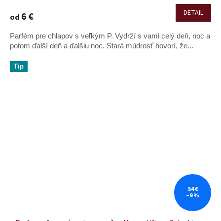
DETAIL
6 €
od
Parfém pre chlapov s veľkým P. Vydrží s vami celý deň, noc a
potom ďalší deň a ďalšiu noc. Stará múdrosť hovorí, že...
Tip
54 €
–9 %