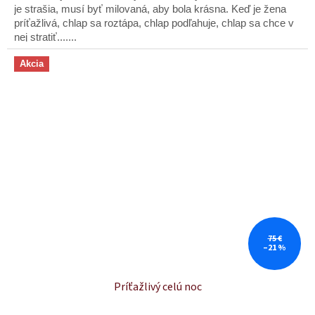
5
je strašia, musí byť milovaná, aby bola krásna. Keď je žena
hviezdičiek.
príťažlivá, chlap sa roztápa, chlap podľahuje, chlap sa chce v
nej stratiť.......
Akcia
75 €
–21 %
Príťažlivý celú noc