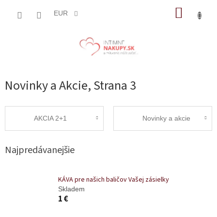
Prejsť
NÁKUP
na
EUR
obsah
KOŠÍK
Novinky a Akcie
, Strana 3
AKCIA 2+1
Novinky a akcie
Najpredávanejšie
KÁVA pre našich baličov Vašej zásielky
Skladem
1 €