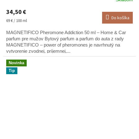
34,50 €
Do košíka
Jednotková
69 € / 100 ml
cena:
MAGNETIFICO Pheromone Addiction 50 ml – Home & Car
parfum pre mužov Bytový parfum a parfum do auta z rady
MAGNETIFICO – power of pheromones je navrhnutý na
vytvorenie zvodnej, príjemnej,...
Novinka
Tip