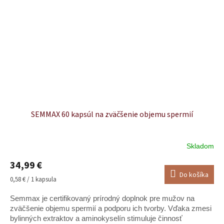
SEMMAX 60 kapsúl na zväčšenie objemu spermií
Skladom
Priemerné
hodnotenie
34,99 €
produktu
Do košíka
je
Jednotková
0,58 € / 1 kapsula
4,7
cena:
z
Semmax je certifikovaný prírodný doplnok pre mužov na
5
zväčšenie objemu spermií a podporu ich tvorby. Vďaka zmesi
hviezdičiek.
bylinných extraktov a aminokyselín stimuluje činnosť