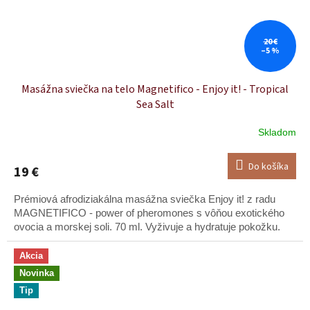
20 €
–5 %
Masážna sviečka na telo Magnetifico - Enjoy it! - Tropical
Sea Salt
Skladom
Do košíka
19 €
Prémiová afrodiziakálna masážna sviečka Enjoy it! z radu
MAGNETIFICO - power of pheromones s vôňou exotického
ovocia a morskej soli. 70 ml. Vyživuje a hydratuje pokožku.
Akcia
Novinka
Tip