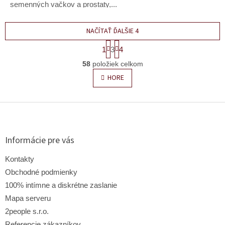
semenných vačkov a prostaty,...
NAČÍTAŤ ĎALŠIE 4
S
1
3
4
t
O
r
58
položiek celkom
v
á
l
n
HORE
k
á
o
d
v
Z
a
a
c
á
n
i
p
i
e
e
ä
Informácie pre vás
p
t
r
i
Kontakty
v
e
k
Obchodné podmienky
y
100% intímne a diskrétne zaslanie
v
Mapa serveru
ý
p
2people s.r.o.
i
Referencie zákazníkov