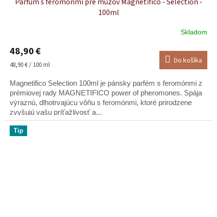
Parfum s feromónmi pre mužov Magnetifico - Selection -
100ml
Skladom
Priemerné
hodnotenie
48,90 €
produktu
Do košíka
je
Jednotková
48,90 € / 100 ml
5,0
cena:
z
Magnetifico Selection 100ml je pánsky parfém s feromónmi z
5
prémiovej rady MAGNETIFICO power of pheromones. Spája
hviezdičiek.
výraznú, dlhotrvajúcu vôňu s feromónmi, ktoré prirodzene
zvyšujú vašu príťažlivosť a...
Tip