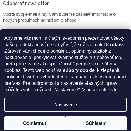
Odoberať newsletter
Vložte svoj e-mail a my Vám budeme zasielať informácie o
nových produktoch na našom e-shope.
Email
Aby sme vás mohli s čistým svedomím prezentovať všetky
naše produkty, musíme si byť istí, že už ste mali
18 rokov
.
PRIHLÁSIŤ SA
Zároveň vám chceme ponúknuť optimálny zážitok z
nakupovania, poskytovať kvalitné služby a zlepšovať ich,
preto používame ako spoločnosť 2people s.r.o. súbory
cookies.
Tento web používa
súbory cookie
k zlepšeniu
* Disclaimer: Bezpečnostné prehlásenie k výživovým
funkčnosti webu, vyhodnoteniu kampaní a zlepšeniu ponúk
doplnkom a kozmetike
pre Vás. Pre podrobnosti a nastavenie vlastných úprav
môžete zvoliť možnosť "Nastavenie". Viac o cookies
tu
.
Nastavenie
Vytvoril Shoptet
Odmietnuť
Súhlasím
Copyright 2026
IntímneNákupy.sk
. Všetky práva vyhradené.