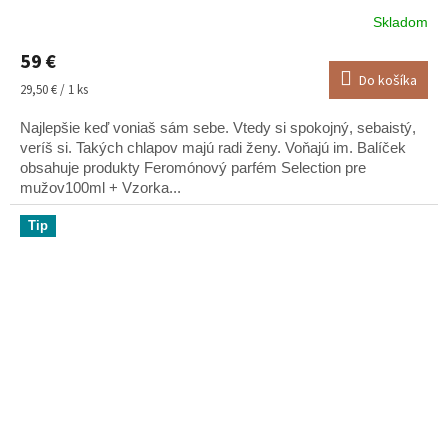
Skladom
Priemerné
hodnotenie
59 €
produktu
Do košíka
je
Jednotková
29,50 € / 1 ks
5,0
cena:
z
Najlepšie keď voniaš sám sebe. Vtedy si spokojný, sebaistý,
5
veríš si. Takých chlapov majú radi ženy. Voňajú im. Balíček
hviezdičiek.
obsahuje produkty Feromónový parfém Selection pre
mužov100ml + Vzorka...
Tip