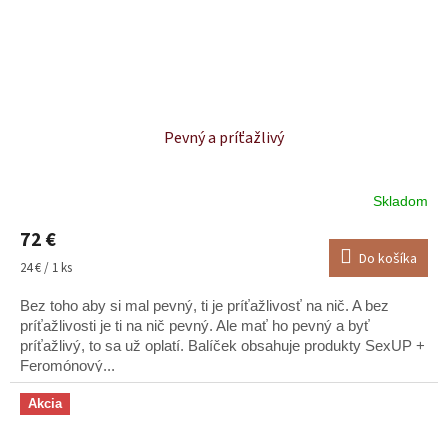
Pevný a príťažlivý
Skladom
Priemerné
hodnotenie
72 €
produktu
Do košíka
je
Jednotková
24 € / 1 ks
5,0
cena:
z
Bez toho aby si mal pevný, ti je príťažlivosť na nič. A bez
5
príťažlivosti je ti na nič pevný. Ale mať ho pevný a byť
hviezdičiek.
príťažlivý, to sa už oplatí. Balíček obsahuje produkty SexUP +
Feromónový...
Akcia