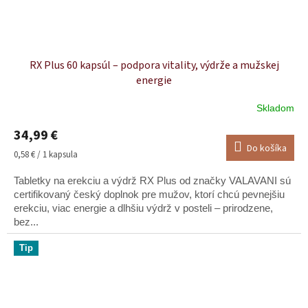
RX Plus 60 kapsúl – podpora vitality, výdrže a mužskej
energie
Skladom
Priemerné
hodnotenie
34,99 €
produktu
Do košíka
je
Jednotková
0,58 € / 1 kapsula
5,0
cena:
z
Tabletky na erekciu a výdrž RX Plus od značky VALAVANI sú
5
certifikovaný český doplnok pre mužov, ktorí chcú pevnejšiu
hviezdičiek.
erekciu, viac energie a dlhšiu výdrž v posteli – prirodzene,
bez...
Tip