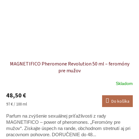
MAGNETIFICO Pheromone Revolution 50 ml – feromóny
pre mužov
Skladom
48,50 €
Do košíka
Jednotková
97 € / 100 ml
cena:
Parfum na zvýšenie sexuálnej príťažlivosti z rady
MAGNETIFICO – power of pheromones. „Feromóny pre
mužov“. Získajte úspech na rande, obchodnom stretnutí aj pri
pracovnom pohovore. DORUČENIE do 48...