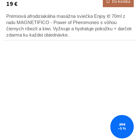
Do košíka
19 €
je
5,0
Prémiová afrodiziakálna masážna sviečka Enjoy it! 70ml z
z
5
radu MAGNETIFICO - Power of Pheromones s vôňou
hviezdičiek.
čiernych ríbezlí a kiwi. Vyživuje a hydratuje pokožku + darček
zdarma ku každej objednávke.
20 €
–5 %