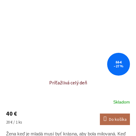
55 €
–27 %
Príťažlivá celý deň
Skladom
Priemerné
hodnotenie
40 €
produktu
Do košíka
je
Jednotková
20 € / 1 ks
5,0
cena:
z
Žena keď je mladá musí byť krásna, aby bola milovaná. Keď