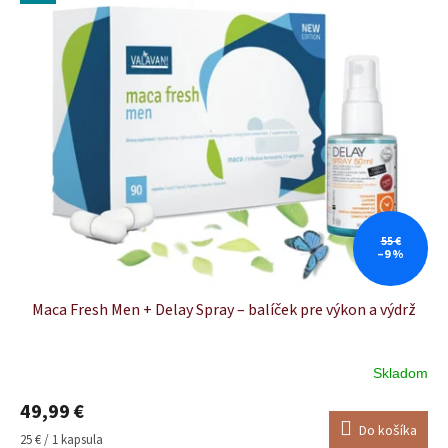
ý
d
p
u
i
k
s
t
p
o
r
v
o
d
u
k
t
o
55 €
–9 %
v
Maca Fresh Men + Delay Spray – balíček pre výkon a výdrž
Skladom
49,99 €
Do košíka
Jednotková
25 € / 1 kapsula