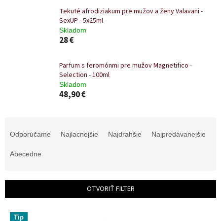
Tekuté afrodiziakum pre mužov a ženy Valavani -
SexUP - 5x25ml
Skladom
28 €
Parfum s feromónmi pre mužov Magnetifico -
Selection - 100ml
Skladom
48,90 €
R
a
Odporúčame
Najlacnejšie
Najdrahšie
Najpredávanejšie
d
e
Abecedne
n
i
e
OTVORIŤ FILTER
p
r
V
o
Tip