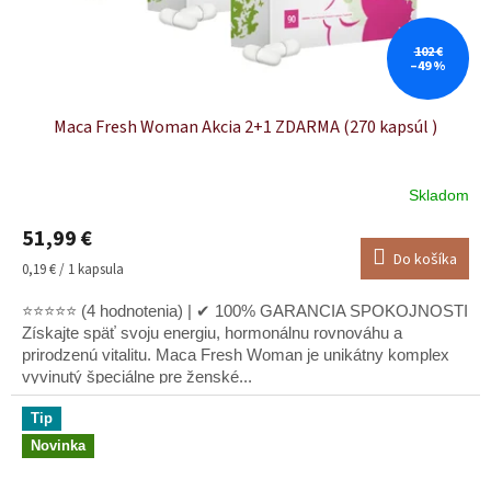
102 €
–49 %
Maca Fresh Woman Akcia 2+1 ZDARMA (270 kapsúl )
Skladom
51,99 €
Do košíka
Jednotková
0,19 € / 1 kapsula
cena:
⭐⭐⭐⭐⭐ (4 hodnotenia) | ✔ 100% GARANCIA SPOKOJNOSTI
Získajte späť svoju energiu, hormonálnu rovnováhu a
prirodzenú vitalitu. Maca Fresh Woman je unikátny komplex
vyvinutý špeciálne pre ženské...
Tip
Novinka