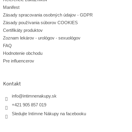
s
Manifest
u
Zásady spracovania osobných údajov - GDPR
Zásady používania súborov COOKIES
Certifikáty produktov
Zoznam lekárov - urológov - sexuológov
FAQ
Hodnotenie obchodu
Pre influencerov
Kontakt
info
@
intimnenakupy.sk
+421 905 857 019
Sledujte Intímne Nákupy na facebooku