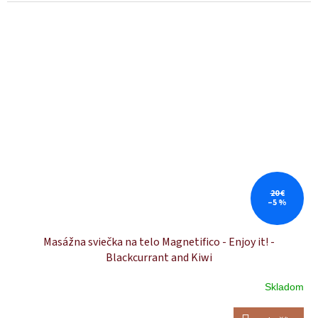
20 €
–5 %
Masážna sviečka na telo Magnetifico - Enjoy it! -
Blackcurrant and Kiwi
Skladom
Priemerné
hodnotenie
produktu