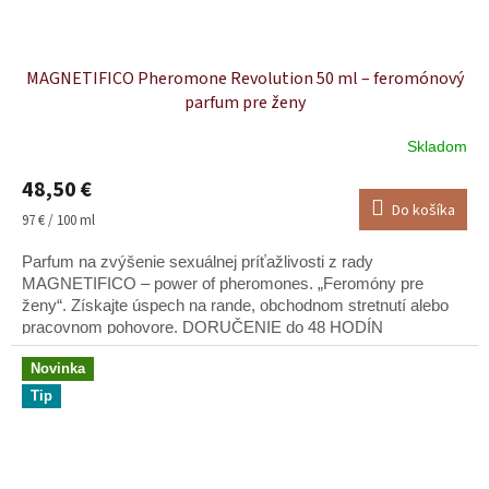
MAGNETIFICO Pheromone Revolution 50 ml – feromónový
parfum pre ženy
Skladom
48,50 €
Do košíka
Jednotková
97 € / 100 ml
cena:
Parfum na zvýšenie sexuálnej príťažlivosti z rady
MAGNETIFICO – power of pheromones. „Feromóny pre
ženy“. Získajte úspech na rande, obchodnom stretnutí alebo
pracovnom pohovore. DORUČENIE do 48 HODÍN
Novinka
Tip