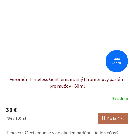
44 €
–11 %
Feromón Timeless Gentleman silný feromónový parfém
pre mužov - 50ml
Skladom
Priemerné
hodnotenie
39 €
produktu
je
Jednotková
78 € / 100 ml
Do košíka
5,0
cena:
z
Timeless Gentleman je viac ako len parfém – je to voňavý
5