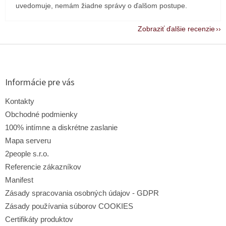
uvedomuje, nemám žiadne správy o ďalšom postupe.
Zobraziť ďalšie recenzie
Z
á
p
ä
Informácie pre vás
t
i
Kontakty
e
Obchodné podmienky
100% intímne a diskrétne zaslanie
Mapa serveru
2people s.r.o.
Referencie zákazníkov
Manifest
Zásady spracovania osobných údajov - GDPR
Zásady používania súborov COOKIES
Certifikáty produktov