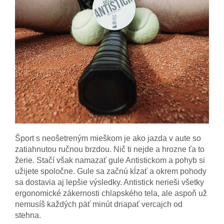
Šport s neošetreným mieškom je ako jazda v aute so
zatiahnutou ručnou brzdou. Nič ti nejde a hrozne ťa to
žerie. Stačí však namazať gule Antistickom a pohyb si
užijete spoločne. Gule sa začnú kĺzať a okrem pohody
sa dostavia aj lepšie výsledky. Antistick nerieši všetky
ergonomické zákernosti chlapského tela, ale aspoň už
nemusíš každých päť minút driapať vercajch od
stehna.