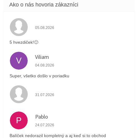
Hodnotenie obchodu je 5 z 5 hviezdičiek.
05.08.2026
5 hvezdiček!🙂
Viliam
V
Hodnotenie obchodu je 5 z 5 hviezdičiek.
04.08.2026
Super, všetko došlo v poriadku
Hodnotenie obchodu je 4 z 5 hviezdičiek.
31.07.2026
Pablo
P
Hodnotenie obchodu je 1 z 5 hviezdičiek.
24.07.2026
Balíček nedorazil kompletný a aj keď si to obchod