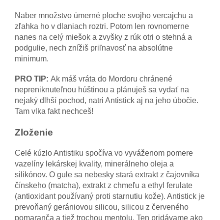
Naber množstvo úmerné ploche svojho vercajchu a
zľahka ho v dlaniach roztri. Potom len rovnomerne
nanes na celý miešok a zvyšky z rúk otri o stehná a
podgulie, nech znížiš priľnavosť na absolútne
minimum.
PRO TIP:
Ak máš vráta do Mordoru chránené
nepreniknuteľnou húštinou a plánuješ sa vydať na
nejaký dlhší pochod, natri Antistick aj na jeho úbočie.
Tam vlka fakt nechceš!
Zloženie
Celé kúzlo Antistiku spočíva vo vyváženom pomere
vazelíny lekárskej kvality, minerálneho oleja a
silikónov. O gule sa nebesky stará extrakt z čajovníka
čínskeho (matcha), extrakt z chmeľu a ethyl ferulate
(antioxidant používaný proti starnutiu kože). Antistick je
prevoňaný gerániovou silicou, silicou z červeného
pomaranča a tiež trochou mentolu. Ten pridávame ako