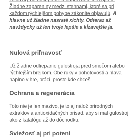
Žiadne zapareniny medzi stehnami, ktoré sa pri
každom rýchlejšom pohybe zákonite objavujú
.
A
hlavne už žiadne nasraté xichty. Odteraz až
navždycky už len tvoje lepšie a kĺzavejšie ja.
Nulová priľnavosť
Už žiadne odliepanie gulostroja pred smečom alebo
rýchlejším brejkom. Obe ruky v pohotovosti a hlava
naplno v hre, práci, proste kde chceš.
Ochrana a regenerácia
Toto nie je len mazivo, je to aj nálož prírodných
extraktov a antioxidačných prísad, aby si mal gulostroj
ako z katalógu až do dôchodku.
Sviežosť aj pri potení