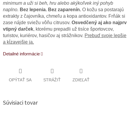
minimum a uži si beh, hru alebo akýkoľvek iný pohyb
naplno.
Bez lepenia. Bez zaparenín.
O kožu sa postarajú
extrakty z čajovníka, chmeľu a kopa antioxidantov. Frňák si
zase nájde sviežu vôňu citrusov.
Osvedčený aj ako najprv
vtipný darček
, ktorému prepadli už tisíce športovcov,
turistov, kuriérov, hasičov aj strážnikov.
Prebuď svoje lepšie
a kĺzavejšie ja.
Detailné informácie
OPÝTAŤ SA
STRÁŽIŤ
ZDIEĽAŤ
Súvisiaci tovar