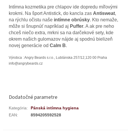
Intímna kozmetika pre chlapov ide dopredu míľovými
krokmi. Na šport Antistick, do kancla zas
Antisweat
,
na rýchlu očistu naše
intímne obrúsky
. Kto nemaže,
môže si šnupnúť napríklad aj
Puffer
. A ak pre neho
chceš niečo extra, mrkni sa na darčekové sety, kde
okrem našich gulomazov nájde aj spodnú bielizeň
novej generácie od
Calm B
.
Výrobca : Angry Beards s.r.o., Lublánska 257/12,120 00 Praha
info@angrybeards.cz
Dodatočné parametre
Kategória
:
Pánská intímna hygiena
EAN
:
8594205592528