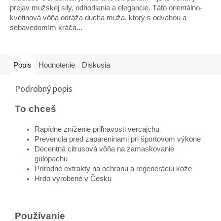
hviezdičiek.
prejav mužskej sily, odhodlania a elegancie. Táto orientálno-
kvetinová vôňa odráža ducha muža, ktorý s odvahou a
sebavedomím kráča...
Popis
Hodnotenie
Diskusia
Podrobný popis
To chceš
Rapídne zníženie priľnavosti vercajchu
Prevencia pred zapareninami pri športovom výkone
Decentná citrusová vôňa na zamaskovanie
gulopachu
Prírodné extrakty na ochranu a regeneráciu kože
Hrdo vyrobené v Česku
Používanie