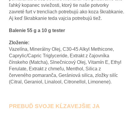
ľahký kopanec sviežosti, ktorý tie naše potvorky
zavreté furt v trencliach potrebujú ako koza škrabkanie.
Aj keď škrabkanie teda vajcia potrebujú tiež.
Balenie 55 g a 10 g tester
Zloženie:
Vazelína, Minerálny Olej, C30-45 Alkyl Methicone,
Caprylic/Capric Triglyceride, Extrakt z čajovníka
čínskeho (Matcha), Slnečnicový Olej, Vitamín E, Ethyl
Ferulate, Extrakt z chmeľu, Menthol, Silica z
červeného pomaranča, Gerániová silica, zložky silíc
(Citral, Geraniol, Linalool, Citronellol, Limonene).
PREBUĎ SVOJE KĹZAVEJŠIE JA