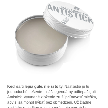
Keď sa ti lepia gule, nie si to ty.
Našťastie je tu
jednoduché riešenie – náš legendárny odliepač gulí
Antistick. Vytunené zloženie zruší priľnavosť mieška,
aby si sa mohol hýbať bez obmedzení.
Už žiadne
zastávky na odliepanie a naprávanie vercajchu.