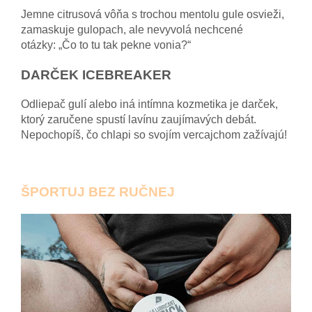
Jemne citrusová vôňa s trochou mentolu gule osvieži,
zamaskuje gulopach, ale nevyvolá nechcené
otázky: „Čo to tu tak pekne vonia?“
DARČEK ICEBREAKER
Odliepač gulí alebo iná intímna kozmetika je darček,
ktorý zaručene spustí lavínu zaujímavých debát.
Nepochopíš, čo chlapi so svojím vercajchom zažívajú!
ŠPORTUJ BEZ RUČNEJ