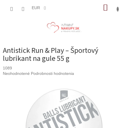
Prejsť
NÁKUP
na
EUR
obsah
KOŠÍK
Antistick Run & Play – Športový
lubrikant na gule 55 g
1089
Priemerné
Neohodnotené
Podrobnosti hodnotenia
hodnotenie
produktu
je
0,0
z
5
hviezdičiek.