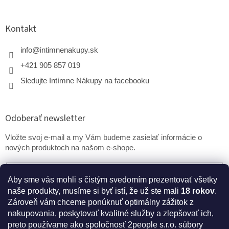
Kontakt
info
@
intimnenakupy.sk
+421 905 857 019
Sledujte Intímne Nákupy na facebooku
Odoberať newsletter
Vložte svoj e-mail a my Vám budeme zasielať informácie o
nových produktoch na našom e-shope.
Email
Aby sme vás mohli s čistým svedomím prezentovať všetky
naše produkty, musíme si byť istí, že už ste mali
18 rokov
.
PRIHLÁSIŤ SA
Zároveň vám chceme ponúknuť optimálny zážitok z
nakupovania, poskytovať kvalitné služby a zlepšovať ich,
preto používame ako spoločnosť 2people s.r.o. súbory