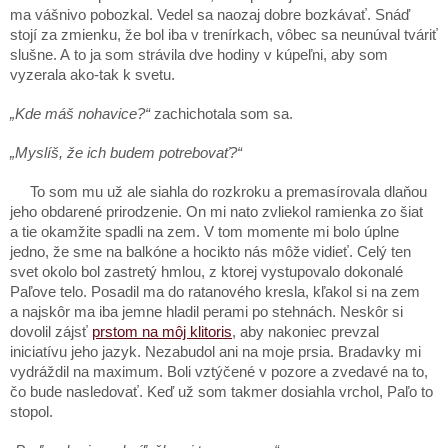
ma vášnivo pobozkal. Vedel sa naozaj dobre bozkávať. Snáď
stojí za zmienku, že bol iba v trenírkach, vôbec sa neunúval tváriť
slušne. A to ja som strávila dve hodiny v kúpeľni, aby som
vyzerala ako-tak k svetu.
„Kde máš nohavice?“
zachichotala som sa.
„Myslíš, že ich budem potrebovať?“
To som mu už ale siahla do rozkroku a premasírovala dlaňou
jeho obdarené prirodzenie. On mi nato zvliekol ramienka zo šiat
a tie okamžite spadli na zem. V tom momente mi bolo úplne
jedno, že sme na balkóne a hocikto nás môže vidieť. Celý ten
svet okolo bol zastretý hmlou, z ktorej vystupovalo dokonalé
Paľove telo. Posadil ma do ratanového kresla, kľakol si na zem
a najskôr ma iba jemne hladil perami po stehnách. Neskôr si
dovolil zájsť
prstom na môj klitoris
, aby nakoniec prevzal
iniciatívu jeho jazyk. Nezabudol ani na moje prsia. Bradavky mi
vydráždil na maximum. Boli vztýčené v pozore a zvedavé na to,
čo bude nasledovať. Keď už som takmer dosiahla vrchol, Paľo to
stopol.