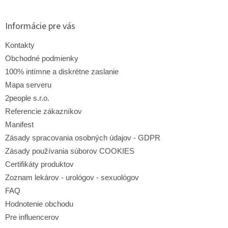
á
p
ä
Informácie pre vás
t
i
Kontakty
e
Obchodné podmienky
100% intímne a diskrétne zaslanie
Mapa serveru
2people s.r.o.
Referencie zákazníkov
Manifest
Zásady spracovania osobných údajov - GDPR
Zásady používania súborov COOKIES
Certifikáty produktov
Zoznam lekárov - urológov - sexuológov
FAQ
Hodnotenie obchodu
Pre influencerov