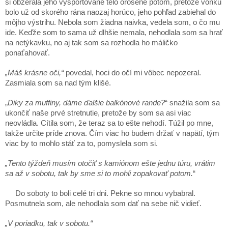
si obzerala jeho vyšportované telo orosené potom, pretože vonku
bolo už od skorého rána naozaj horúco, jeho pohľad zabiehal do
môjho výstrihu. Nebola som žiadna naivka, vedela som, o čo mu
ide. Keďže som to sama už dlhšie nemala, nehodlala som sa hrať
na netýkavku, no aj tak som sa rozhodla ho máličko
ponaťahovať.
„Máš krásne oči,“
povedal, hoci do očí mi vôbec nepozeral.
Zasmiala som sa nad tým klišé.
„
Diky za muffiny, dáme ďalšie balkónové rande?
“ snažila som sa
ukončiť naše prvé stretnutie, pretože by som sa asi viac
neovládla. Cítila som, že teraz sa to ešte nehodí. Túžil po mne,
takže určite príde znova. Čím viac ho budem držať v napätí, tým
viac by to mohlo stáť za to, pomyslela som si.
„Tento týždeň musím otočiť s kamiónom ešte jednu túru, vrátim
sa až v sobotu, tak by sme si to mohli zopakovať potom.
“
Do soboty to boli celé tri dni. Pekne so mnou vybabral.
Posmutnela som, ale nehodlala som dať na sebe nič vidieť.
„V poriadku, tak v sobotu.“