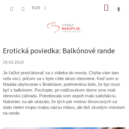
Prejsť
NÁKUP
na
EUR
obsah
KOŠÍK
Erotická poviedka: Balkónové rande
29.03.2019
Je ťažké presťahovať sa z vidieka do mesta. Chýba vám tam
veľa vecí, pričom sa v byte cítite akosi stiesnene. Keď som si
hľadala ubytovanie v Bratislave, podmienkou bolo, že byt musí
byť s balkónom. Pochopte, pri rodičovskom dome sme mali
obrovskú záhradu. Potrebovala som aspoň malú satisfakciu.
Nakoniec sa ale ukázalo, že tých pár metrov štvorcových sa
stalo nielen mojou malou oázou relaxu, ale tiež skvelým miestom
na rande.