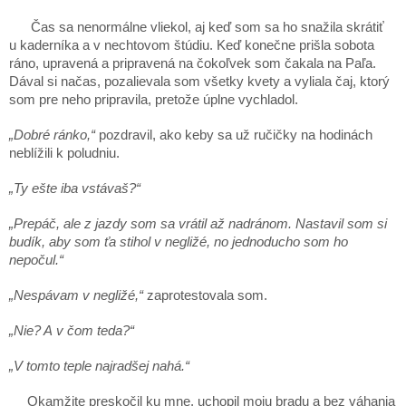
Čas sa nenormálne vliekol, aj keď som sa ho snažila skrátiť
u kaderníka a v nechtovom štúdiu. Keď konečne prišla sobota
ráno, upravená a pripravená na čokoľvek som čakala na Paľa.
Dával si načas, pozalievala som všetky kvety a vyliala čaj, ktorý
som pre neho pripravila, pretože úplne vychladol.
„Dobré ránko,“
pozdravil, ako keby sa už ručičky na hodinách
neblížili k poludniu.
„Ty ešte iba vstávaš?“
„Prepáč, ale z jazdy som sa vrátil až nadránom. Nastavil som si
budík, aby som ťa stihol v negližé, no jednoducho som ho
nepočul.“
„Nespávam v negližé,“
zaprotestovala som.
„Nie? A v čom teda?“
„V tomto teple najradšej nahá.“
Okamžite preskočil ku mne, uchopil moju bradu a bez váhania