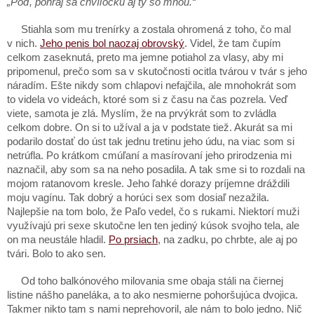
„Poď, pohraj sa chvíľočku aj ty so mnou.“
Stiahla som mu trenírky a zostala ohromená z toho, čo mal
v nich.
Jeho penis bol naozaj obrovský
. Videl, že tam čupím
celkom zaseknutá, preto ma jemne potiahol za vlasy, aby mi
pripomenul, prečo som sa v skutočnosti ocitla tvárou v tvár s jeho
náradím. Ešte nikdy som chlapovi nefajčila, ale mnohokrát som
to videla vo videách, ktoré som si z času na čas pozrela. Veď
viete, samota je zlá. Myslím, že na prvýkrát som to zvládla
celkom dobre. On si to užíval a ja v podstate tiež. Akurát sa mi
podarilo dostať do úst tak jednu tretinu jeho údu, na viac som si
netrúfla. Po krátkom cmúľaní a masírovaní jeho prirodzenia mi
naznačil, aby som sa na neho posadila. A tak sme si to rozdali na
mojom ratanovom kresle. Jeho ľahké dorazy príjemne dráždili
moju vagínu. Tak dobrý a horúci sex som dosiaľ nezažila.
Najlepšie na tom bolo, že Paľo vedel, čo s rukami. Niektorí muži
využívajú pri sexe skutočne len ten jediný kúsok svojho tela, ale
on ma neustále hladil.
Po prsiach
, na zadku, po chrbte, ale aj po
tvári. Bolo to ako sen.
Od toho balkónového milovania sme obaja stáli na čiernej
listine nášho paneláka, a to ako nesmierne pohoršujúca dvojica.
Takmer nikto tam s nami neprehovoril, ale nám to bolo jedno. Nič