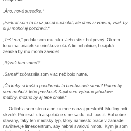
„Áno, nová susedka.“
„Párkrát som ťa tu už počul šuchotať, ale dnes si vravím, však by
si ju mohol aj pozdraviť.“
„Teší ma,“
podala som mu ruku. Jeho stisk bol pevný. Okrem
toho mal priateľské orieškové oči. A tie mihalnice, hocijaká
ženská by mu mohla závidieť.
„Bývaš tam sama?“
„Sama!“
zdôraznila som viac než bolo nutné.
„Čo keby si troška poodhrnula tú bambusovú stenu? Potom by
som mohol k tebe preskočiť. Kúpil som výborné jahodové
muffiny, možno by aj tebe chutili.“
Odtiahla som stenu a on ku mne naozaj preskočil. Muffiny boli
skvelé. Priniesol ich a spoločne sme sa do nich pustili. Bol dobre
stavaný, taký ten mestský typ, ktorý namiesto práce v záhrade
navštevuje fitnescentrum, aby nabral svalovú hmotu. Kým ja som