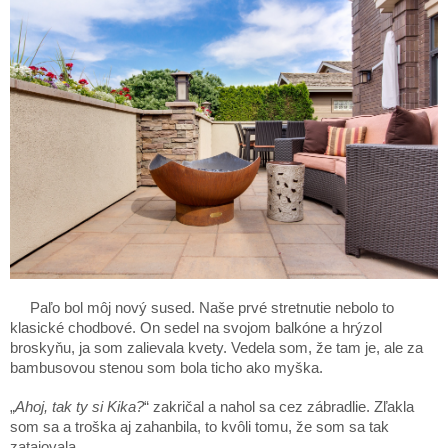
Paľo bol môj nový sused. Naše prvé stretnutie nebolo to
klasické chodbové. On sedel na svojom balkóne a hrýzol
broskyňu, ja som zalievala kvety. Vedela som, že tam je, ale za
bambusovou stenou som bola ticho ako myška.
„
Ahoj, tak ty si Kika?
“ zakričal a nahol sa cez zábradlie. Zľakla
som sa a troška aj zahanbila, to kvôli tomu, že som sa tak
zatajovala.