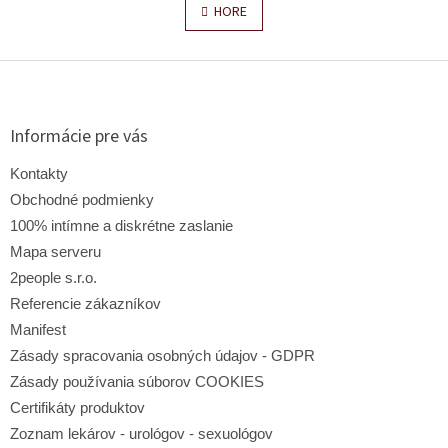
v
n
HORE
l
k
o
á
v
d
Z
a
a
á
n
c
p
i
i
e
ä
Informácie pre vás
e
t
p
i
Kontakty
r
e
v
Obchodné podmienky
k
100% intímne a diskrétne zaslanie
y
Mapa serveru
v
ý
2people s.r.o.
p
Referencie zákazníkov
i
s
Manifest
u
Zásady spracovania osobných údajov - GDPR
Zásady používania súborov COOKIES
Certifikáty produktov
Zoznam lekárov - urológov - sexuológov