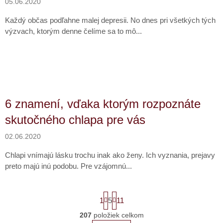
05.06.2020
Každý občas podľahne malej depresii. No dnes pri všetkých tých
výzvach, ktorým denne čelíme sa to mô...
6 znamení, vďaka ktorým rozpoznáte
skutočného chlapa pre vás
02.06.2020
Chlapi vnímajú lásku trochu inak ako ženy. Ich vyznania, prejavy
preto majú inú podobu. Pre vzájomnú...
S
1
5
11
t
r
207
položiek celkom
O
á