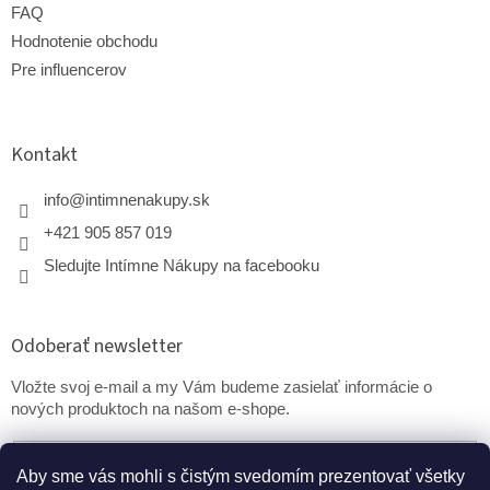
FAQ
Hodnotenie obchodu
Pre influencerov
Kontakt
info
@
intimnenakupy.sk
+421 905 857 019
Sledujte Intímne Nákupy na facebooku
Odoberať newsletter
Vložte svoj e-mail a my Vám budeme zasielať informácie o
nových produktoch na našom e-shope.
Email
Aby sme vás mohli s čistým svedomím prezentovať všetky