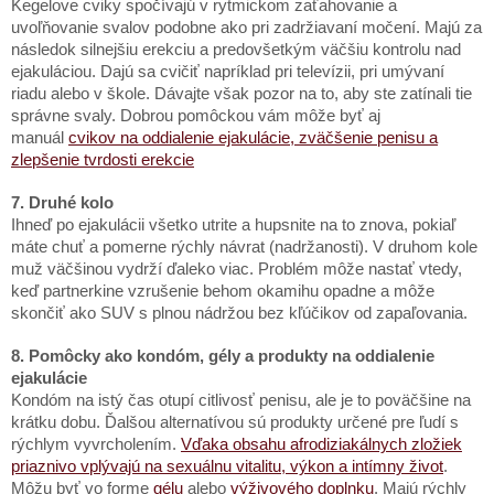
Kegelove cviky spočívajú v rytmickom zaťahovanie a
uvoľňovanie svalov podobne ako pri zadržiavaní močení. Majú za
následok silnejšiu erekciu a predovšetkým väčšiu kontrolu nad
ejakuláciou. Dajú sa cvičiť napríklad pri televízii, pri umývaní
riadu alebo v škole. Dávajte však pozor na to, aby ste zatínali tie
správne svaly. Dobrou pomôckou vám môže byť aj
manuál
cvikov na oddialenie ejakulácie, zväčšenie penisu a
zlepšenie tvrdosti erekcie
7. Druhé kolo
Ihneď po ejakulácii všetko utrite a hupsnite na to znova, pokiaľ
máte chuť a pomerne rýchly návrat (nadržanosti). V druhom kole
muž väčšinou vydrží ďaleko viac. Problém môže nastať vtedy,
keď partnerkine vzrušenie behom okamihu opadne a môže
skončiť ako SUV s plnou nádržou bez kľúčikov od zapaľovania.
8. Pomôcky ako kondóm, gély a produkty na oddialenie
ejakulácie
Kondóm na istý čas otupí citlivosť penisu, ale je to poväčšine na
krátku dobu. Ďalšou alternatívou sú produkty
určené pre ľudí s
rýchlym vyvrcholením.
Vďaka obsahu afrodiziakálnych zložiek
priaznivo vplývajú na sexuálnu vitalitu, výkon a intímny život
.
Môžu byť vo forme
gélu
alebo
výživového doplnku
. Majú rýchly