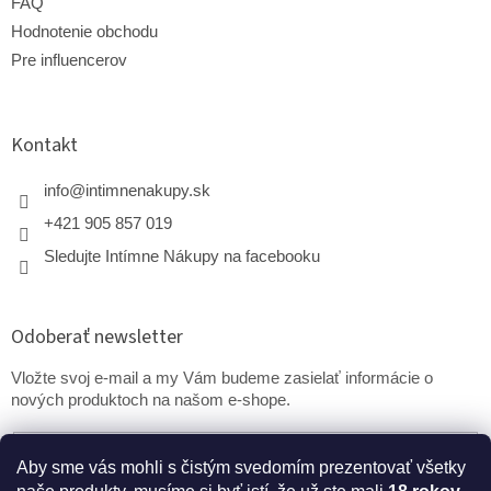
FAQ
Hodnotenie obchodu
Pre influencerov
Kontakt
info
@
intimnenakupy.sk
+421 905 857 019
Sledujte Intímne Nákupy na facebooku
Odoberať newsletter
Vložte svoj e-mail a my Vám budeme zasielať informácie o
nových produktoch na našom e-shope.
Email
Aby sme vás mohli s čistým svedomím prezentovať všetky