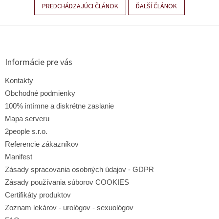
PREDCHÁDZAJÚCI ČLÁNOK
ĎALŠÍ ČLÁNOK
Z
á
p
ä
Informácie pre vás
t
i
Kontakty
e
Obchodné podmienky
100% intímne a diskrétne zaslanie
Mapa serveru
2people s.r.o.
Referencie zákazníkov
Manifest
Zásady spracovania osobných údajov - GDPR
Zásady používania súborov COOKIES
Certifikáty produktov
Zoznam lekárov - urológov - sexuológov