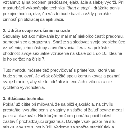
vztiahnuť aj na problém predčasnej ejakulácie a slabej výdrži. Pri
masturbácii vykonávajte techniku
​​"štart a stop"
- dráždite penis
pokojne hodinu, dve, čo vás to bude baviť a vždy prerušte
činnosť pri blížiacej sa ejakulácii.
2. Udržte svoje vzrušenie na uzde
Sexuálny akt ako milovanie by mal mať niekoľko častí: predohru,
samotný sex a orgazmus. Snažte sa sledovať svoje prebiehajúce
vzrušenie, jeho nástupy a uvoľňovania. Teraz sa pokúste
ohodnotiť svoje sexuálne vzrušenie na škále od 1 do 10. Ideálne
je ho udržať na čísle 7.
Túto metódu môžete tiež precvičovať s priateľkou, ktorá vás
bude stimulovať. Je však dôležité spolu komunikovať a poznať
svoje hranice, aby ste to udržali v intenciách cvičenia a nie
rýchleho vyvrcholenia.
3. Stláčacia technika
Pokiaľ už cítite pri milovaní, že sa blíži ejakulácia, na chvíľu
prestaňte, vysuňte penis z vagíny a stlačte si žaluď pevne medzi
palec a ukazovák. Niektorým mužom pomáha pocit bolesti
zastaviť prichádzajúci orgazmus. Dávajte však pozor na silu
stisku, aby ste si neublížili. Vedome sa snažte precítiť tlak a