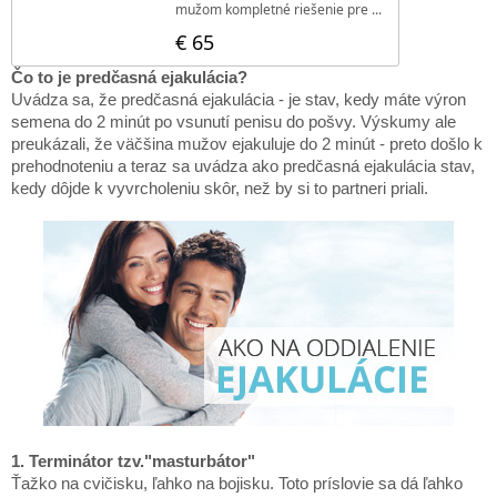
Čo to je predčasná ejakulácia?
Uvádza sa, že predčasná ejakulácia - je stav, kedy máte výron
semena do 2 minút po vsunutí penisu do pošvy. Výskumy ale
preukázali, že väčšina mužov ejakuluje do 2 minút - preto došlo k
prehodnoteniu a teraz sa uvádza ako predčasná ejakulácia stav,
kedy dôjde k vyvrcholeniu skôr, než by si to partneri priali.
1. Terminátor tzv."masturbátor"
Ťažko na cvičisku, ľahko na bojisku. Toto príslovie sa dá ľahko