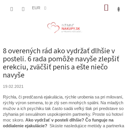
Prejsť
NÁKUP
na
EUR
obsah
KOŠÍK
8 overených rád ako vydržať dlhšie v
posteli. 6 rada pomôže navyše zlepšiť
erekciu, zväčšiť penis a ešte niečo
navyše
19.02.2021
Rýchla, či predčasná ejakulácia, rýchle urobenia sa pri milovaní,
rýchly výron semena, to je zlý sen mnohých spálni. Na mladých
mužov a ich psychiku tak často sadá veľký tlak pri predstave so
zlyhania pri sexuálnom uspokojením partnerky. Proste sú hotoví
moc skoro.
Ako vydržať v posteli dlhšie? Čo funguje na
oddialenie ejakulácie?
Skúste nasledujúce metódy a partnerka