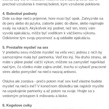
prechod vzrušenia k miernej bolesti, kým vzrušenie poklesne.
4. Bolestivé podnety
Dole sa deje niečo príjemné, hore musí byť opak. Zahryznite sa
do pery alebo do jazyka, zaborte palec do dlane, alebo napínajte
svaly na rukách. Akýkoľvek iný podnet, než ten, ktorý vám
vyvolá ejakuláciu, môže byť vodítkom k väčšiemu výkonu.
Odkloníne tým svoju pozornosť a aj oddialite ejakuláciu.
5. Prestaňte myslieť na sex
V priebehu sexu môžete myslieť na veľa vecí, jednou z nich by
samozrejme mala byť partnerka. Veď kto iný. Na druhú stranu, ak
máte v pláne podať väčší výkon, môžete sa zamyslieť napríklad
nad tým, čo všetko máte zajtra urobiť, trochu si vybaviť pracovné
stres alebo pomyslieť na niečo naozaj antisexi.
Otázka ale zostáva - prečo potom mať sex keď vlastne budete
myslieť na niečo iné? V konečnom dôsledku tak najskôr myslíte
na uspokojenie partnerky a až potom na svoje. Hrajte sa s
vedomým prístupom k milovaniu a láske.
6. Kegelove cviky