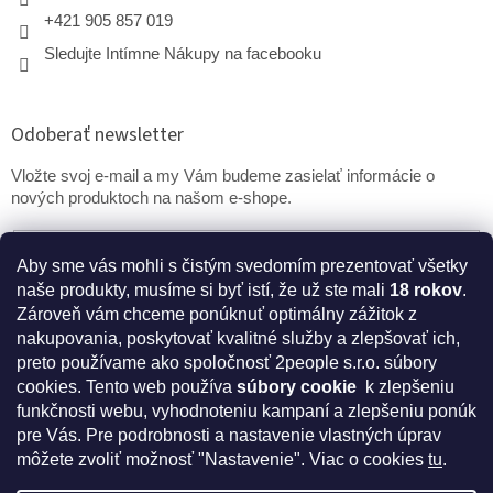
+421 905 857 019
Sledujte Intímne Nákupy na facebooku
Odoberať newsletter
Vložte svoj e-mail a my Vám budeme zasielať informácie o
nových produktoch na našom e-shope.
Email
Aby sme vás mohli s čistým svedomím prezentovať všetky
naše produkty, musíme si byť istí, že už ste mali
18 rokov
.
PRIHLÁSIŤ SA
Zároveň vám chceme ponúknuť optimálny zážitok z
nakupovania, poskytovať kvalitné služby a zlepšovať ich,
preto používame ako spoločnosť 2people s.r.o. súbory
cookies.
Tento web používa
súbory cookie
k zlepšeniu
* Disclaimer: Bezpečnostné prehlásenie k výživovým
funkčnosti webu, vyhodnoteniu kampaní a zlepšeniu ponúk
doplnkom a kozmetike
pre Vás. Pre podrobnosti a nastavenie vlastných úprav
môžete zvoliť možnosť "Nastavenie". Viac o cookies
tu
.