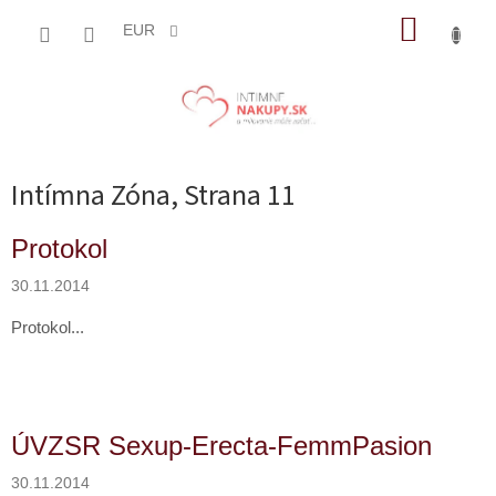
Prejsť
NÁKUP
na
EUR
obsah
KOŠÍK
Intímna Zóna
, Strana 11
V
Protokol
ý
p
30.11.2014
i
Protokol...
s
č
l
á
n
ÚVZSR Sexup-Erecta-FemmPasion
k
o
30.11.2014