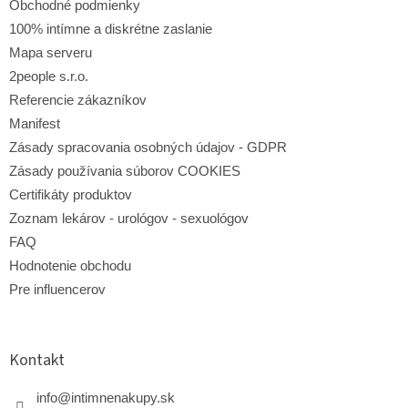
e
v
Obchodné podmienky
k
100% intímne a diskrétne zaslanie
y
Mapa serveru
v
ý
2people s.r.o.
p
Referencie zákazníkov
i
s
Manifest
u
Zásady spracovania osobných údajov - GDPR
Zásady používania súborov COOKIES
Certifikáty produktov
Zoznam lekárov - urológov - sexuológov
FAQ
Hodnotenie obchodu
Pre influencerov
Kontakt
info
@
intimnenakupy.sk