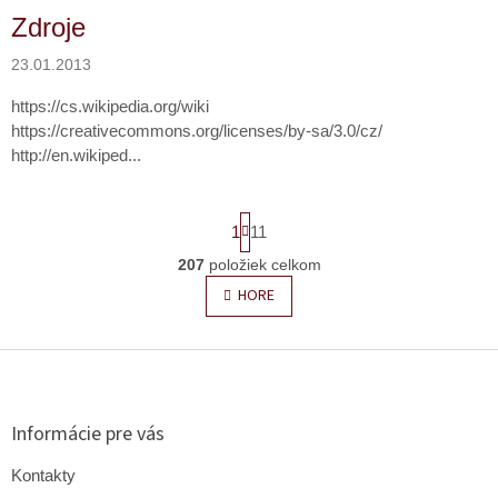
Zdroje
23.01.2013
https://cs.wikipedia.org/wiki
https://creativecommons.org/licenses/by-sa/3.0/cz/
http://en.wikiped...
S
1
11
t
r
207
položiek celkom
O
á
v
n
HORE
l
k
o
á
v
d
Z
a
a
á
n
c
p
i
i
e
ä
Informácie pre vás
e
t
p
i
Kontakty
r