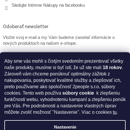
Sledujte Intímne Nákupy na facebooku
Odoberať newsletter
Vložte svoj e-mail a my Vám budeme zasielať informácie o
nových produktoch na našom e-shope.
Email
Aby sme vás mohli s čistým svedomím prezentovať všetky
naše produkty, musíme si byť istí, že už ste mali
18 rokov
.
PRIHLÁSIŤ SA
Zároveň vám chceme ponúknuť optimálny zážitok z
nakupovania, poskytovať kvalitné služby a zlepšovať ich,
preto používame ako spoločnosť 2people s.r.o. súbory
cookies.
Tento web používa
súbory cookie
k zlepšeniu
* Disclaimer: Bezpečnostné prehlásenie k výživovým
funkčnosti webu, vyhodnoteniu kampaní a zlepšeniu ponúk
doplnkom a kozmetike
pre Vás. Pre podrobnosti a nastavenie vlastných úprav
môžete zvoliť možnosť "Nastavenie". Viac o cookies
tu
.
Nastavenie
Vytvoril Shoptet