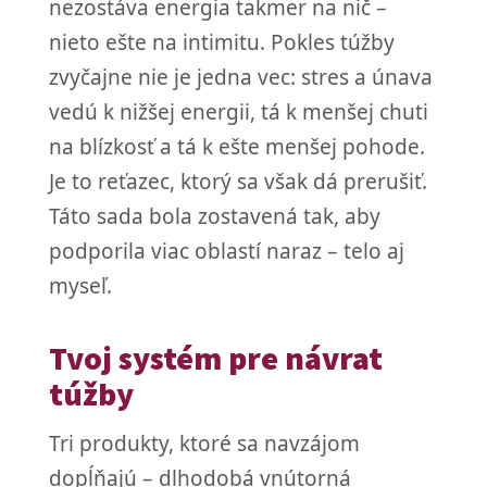
nezostáva energia takmer na nič –
nieto ešte na intimitu. Pokles túžby
zvyčajne nie je jedna vec: stres a únava
vedú k nižšej energii, tá k menšej chuti
na blízkosť a tá k ešte menšej pohode.
Je to reťazec, ktorý sa však dá prerušiť.
Táto sada bola zostavená tak, aby
podporila viac oblastí naraz – telo aj
myseľ.
Tvoj systém pre návrat
túžby
Tri produkty, ktoré sa navzájom
dopĺňajú – dlhodobá vnútorná