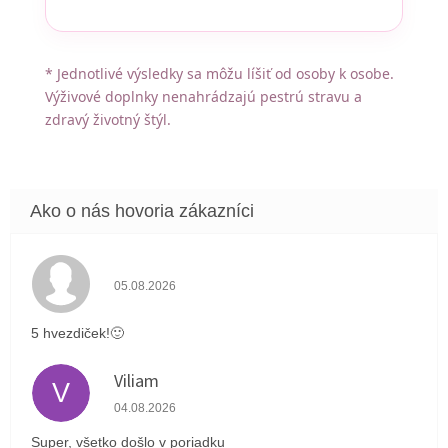
* Jednotlivé výsledky sa môžu líšiť od osoby k osobe.
Výživové doplnky nenahrádzajú pestrú stravu a
zdravý životný štýl.
Hodnotenie obchodu je 5 z 5 hviezdičiek.
05.08.2026
5 hvezdiček!🙂
Viliam
V
Hodnotenie obchodu je 5 z 5 hviezdičiek.
04.08.2026
Super, všetko došlo v poriadku