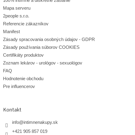
100% intímne a diskrétne zaslanie
Mapa serveru
2people s.r.o.
Referencie zákazníkov
Manifest
Zásady spracovania osobných údajov - GDPR
Zásady používania súborov COOKIES
Certifikáty produktov
Zoznam lekárov - urológov - sexuológov
FAQ
Hodnotenie obchodu
Pre influencerov
Kontakt
info
@
intimnenakupy.sk
+421 905 857 019