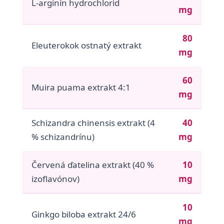
L-arginín hydrochlorid
mg
80
Eleuterokok ostnatý extrakt
mg
60
Muira puama extrakt 4:1
mg
Schizandra chinensis extrakt (4
40
% schizandrínu)
mg
Červená ďatelina extrakt (40 %
10
izoflavónov)
mg
10
Ginkgo biloba extrakt 24/6
mg