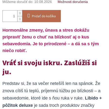
Môžeme doručiť do:
10.08.2026
Možnosti doručenia
Pridať do košíka
Hormonálne zmeny, únava a stres dokážu
pripraviť ženu o chuť na blízkosť aj o kus
sebavedomia. Je to prirodzené – a dá sa s tým
niečo robiť.
Vráť si svoju iskru. Zaslúžiš si
ju.
Predstav si, že sa večer netešíš len na spánok. Že
znova cítiš tú teplú, príjemnú túžbu po blízkosti – a
sebavedomie, ktoré ide s ňou ruka v ruke.
Libido +
pôžitok deluxe
je sada troch produktov značky