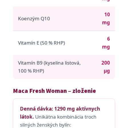
10
Koenzým Q10
mg
6
Vitamín E (50 % RHP)
mg
Vitamín B9 (kyselina listová,
200
100 % RHP)
µg
Maca Fresh Woman – zloženie
Denná dávka: 1290 mg aktívnych
látok.
Unikátna kombinácia troch
silných ženských bylín: