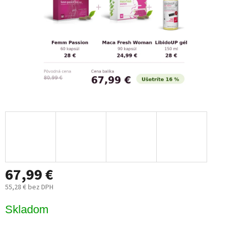
67,99 €
55,28 € bez DPH
Jednotková
Skladom
cena: