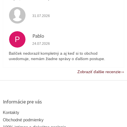
Hodnotenie obchodu je 4 z 5 hviezdičiek.
31.07.2026
Pablo
P
Hodnotenie obchodu je 1 z 5 hviezdičiek.
24.07.2026
Balíček nedorazil kompletný a aj keď si to obchod
uvedomuje, nemám žiadne správy o ďalšom postupe.
Zobraziť ďalšie recenzie
Z
á
p
ä
Informácie pre vás
t
i
Kontakty
e
Obchodné podmienky