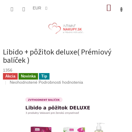
Prejsť
NÁKUP
na
EUR
obsah
KOŠÍK
Libido + pôžitok deluxe( Prémiový
balíček )
1356
Akcia
Novinka
Tip
Priemerné
Neohodnotené
Podrobnosti hodnotenia
hodnotenie
produktu
je
0,0
z
5
hviezdičiek.