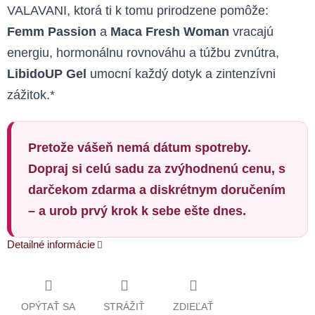
VALAVANI, ktorá ti k tomu prirodzene pomôže:
Femm Passion
a
Maca Fresh Woman
vracajú
energiu, hormonálnu rovnováhu a túžbu zvnútra,
LibidoUP Gel
umocní každý dotyk a zintenzívni
zážitok.*
Pretože vášeň nemá dátum spotreby.
Dopraj si celú sadu za zvýhodnenú cenu, s
darčekom zdarma a diskrétnym doručením
– a urob prvý krok k sebe ešte dnes.
Detailné informácie
OPÝTAŤ SA
STRÁŽIŤ
ZDIEĽAŤ