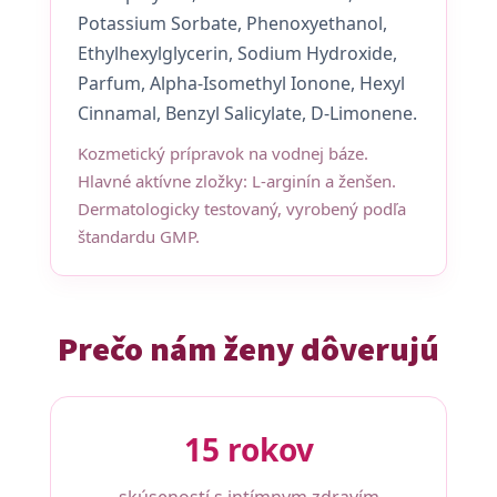
Potassium Sorbate, Phenoxyethanol,
Ethylhexylglycerin, Sodium Hydroxide,
Parfum, Alpha-Isomethyl Ionone, Hexyl
Cinnamal, Benzyl Salicylate, D-Limonene.
Kozmetický prípravok na vodnej báze.
Hlavné aktívne zložky: L-arginín a ženšen.
Dermatologicky testovaný, vyrobený podľa
štandardu GMP.
Prečo nám ženy dôverujú
15 rokov
skúseností s intímnym zdravím