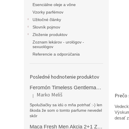
Esenciálne oleje a vône
Vzorky parfémov
Užitočné články
Slovník pojmov
Zloženie produktov
Zoznam lekárov - urológov -
sexuológov
Referencie a odporúčania
Posledné hodnotenie produktov
Feromón Timeless Gentleman silný feromónový parfém pre mužov - 50ml
Marko Meliš
Prečo 
|
Hodnotenie produktu je 5 z 5 hviezdičiek.
Spolužiačky sa idú o mňa potrhať :-) len
Vedecký
škoda že som o tomto parfume nevedel
Výskum
skôr
desať z
Maca Fresh Men Akcia 2+1 ZDARMA (270kapsúl )