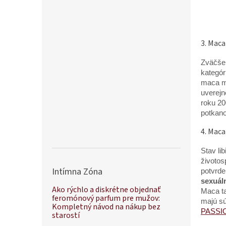
3. Maca
Zväčšen
kategór
maca m
uverejn
roku 20
potkano
4. Maca
Stav li
životos
Intímna Zóna
potvrd
sexuáln
Ako rýchlo a diskrétne objednať
Maca ta
feromónový parfum pre mužov:
majú sú
Kompletný návod na nákup bez
PASSI
starostí