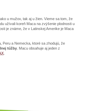
 ako u mužov, tak aj u žien. Vieme sa tom, že
u užívali koreň Maca na zvýšenie plodnosti u
sti je známe, že v Latinskej Amerike je Maca
ka, Peru a Nemecka, ktoré sa zhodujú, že
lnej túžby
. Macu obsahuje aj jeden z
AX
.