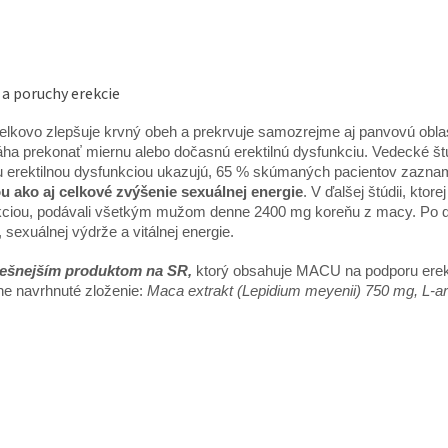
 a poruchy erekcie
lkovo zlepšuje krvný obeh a prekrvuje samozrejme aj panvovú obla
a prekonať miernu alebo dočasnú erektilnú dysfunkciu. Vedecké š
u erektilnou dysfunkciou ukazujú, 65 % skúmaných pacientov zazn
u ako aj celkové zvýšenie sexuálnej energie
. V ďalšej štúdii, kto
ciou, podávali všetkým mužom denne 2400 mg koreňu z macy. Po dv
, sexuálnej výdrže a vitálnej energie.
ešnejším produktom na SR,
ktorý obsahuje MACU na podporu erek
ne navrhnuté zloženie:
Maca extrakt (Lepidium meyenii) 750 mg, L-argi