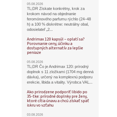
05.08.2026
TL;DR Získate konkrétny, krok za
krokom návod na objednanie
feromónového parfumu rýchlo (24–48
h) a 100 % diskrétne: neutrálny obal,
odosielateľ „2...
Andrimax 120 kapsúl – oplatí sa?
Porovnanie ceny, účinku a
dostupných alternatív za lepšie
peniaze
05.08.2026
TL;DR Čo je Andrimax 120: prírodný
doplnok s 11 zložkami (1704 mg denná
dávka), určený na komplexnú podporu
erekcie, libida a vitality. Výrobca VAL...
Ako prirodzene podporiť libido po
35-tke: prírodné doplnky pre ženy,
ktoré cítia únavu a chcú získať späť
iskru vo vzťahu
03.08.2026