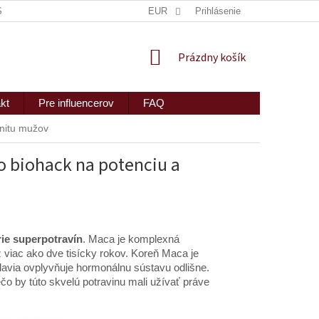
ISKRÉTNE ZASLANIE
MAPA SERVERU
EUR
Prihlásenie
2PEOPLE S.R.O.
NÁKUPNÝ
Prázdny košík
KOŠÍK
kt
Pre influencerov
FAQ
unitu mužov
o biohack na potenciu a
ie superpotravín
. Maca je komplexná
ž viac ako dve tisícky rokov. Koreň Maca je
avia ovplyvňuje hormonálnu sústavu odlišne.
o by túto skvelú potravinu mali užívať práve