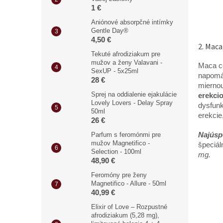
1 €
Aniónové absorpčné intímky
Gentle Day®
4,50 €
2. Maca
Tekuté afrodiziakum pre
mužov a ženy Valavani -
Maca ce
SexUP - 5x25ml
napomáh
28 €
mierno
Sprej na oddialenie ejakulácie
erekcio
Lovely Lovers - Delay Spray
dysfunk
50ml
erekcie
26 €
Parfum s feromónmi pre
Najúsp
mužov Magnetifico -
špeciál
Selection - 100ml
mg.
48,90 €
Feromóny pre ženy
Magnetifico - Allure - 50ml
40,99 €
Elixir of Love – Rozpustné
afrodiziakum (5,28 mg),