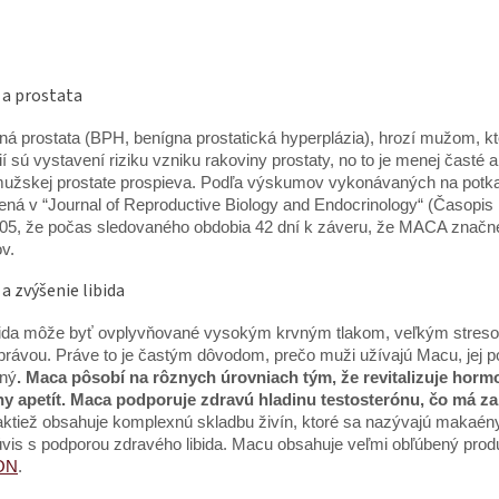
 a prostata
á prostata (BPH, benígna prostatická hyperplázia), hrozí mužom, kto
ií sú vystavení riziku vzniku rakoviny prostaty, no to je menej časté ak
užskej prostate prospieva. Podľa výskumov vykonávaných na potka
ená v “Journal of Reproductive Biology and Endocrinology“ (Časopis r
05, že počas sledovaného obdobia 42 dní k záveru, že MACA značne z
v.
 a zvýšenie libida
bida môže byť ovplyvňované vysokým krvným tlakom, veľkým streso
právou. Práve to je častým dôvodom, prečo muži užívajú Macu, jej poz
ený
. Maca pôsobí na rôznych úrovniach tým, že revitalizuje horm
y apetít. Maca podporuje zdravú hladinu testosterónu, čo má za n
ktiež obsahuje komplexnú skladbu živín, ktoré sa nazývajú makaé
vis s podporou zdravého libida. Macu obsahuje veľmi obľúbený pro
ON
.