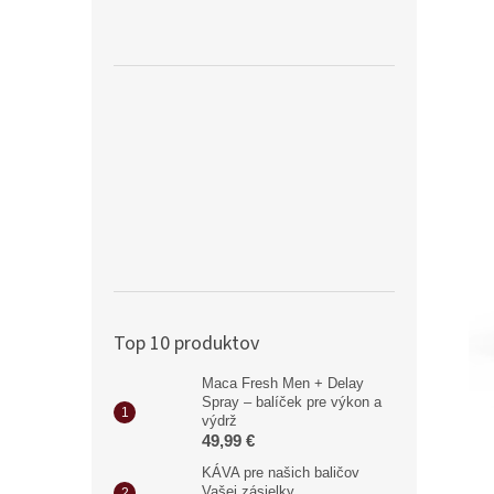
Top 10 produktov
Maca Fresh Men + Delay
Spray – balíček pre výkon a
výdrž
49,99 €
KÁVA pre našich baličov
Vašej zásielky