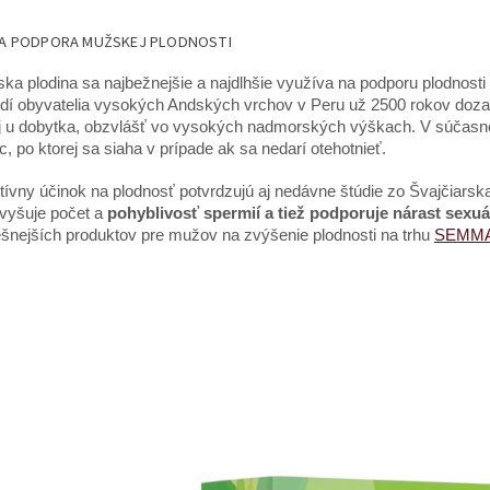
 A PODPORA MUŽSKEJ PLODNOSTI
ka plodina sa najbežnejšie a najdlhšie využíva na podporu plodnosti
í obyvatelia vysokých Andských vrchov v Peru už 2500 rokov dozad
aj u dobytka, obzvlášť vo vysokých nadmorských výškach. V súčasno
c, po ktorej sa siaha v prípade ak sa nedarí otehotnieť.
itívny účinok na plodnosť potvrdzujú aj nedávne štúdie zo Švajčiars
vyšuje počet a
pohyblivosť spermií a tiež podporuje nárast sexuá
šnejších produktov pre mužov na zvýšenie plodnosti na trhu
SEMM