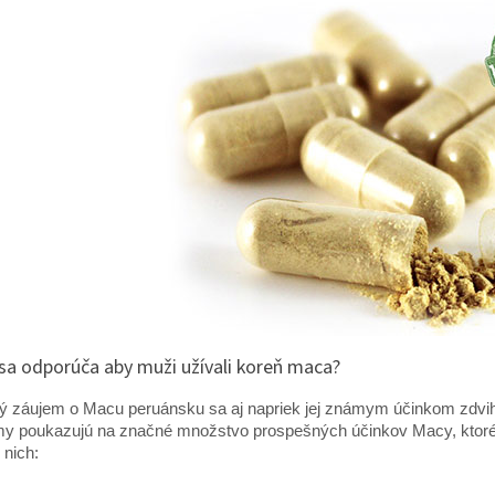
sa odporúča aby muži užívali koreň maca?
 záujem o Macu peruánsku sa aj napriek jej známym účinkom zdvihol
y poukazujú na značné množstvo prospešných účinkov Macy, ktoré 
 nich: