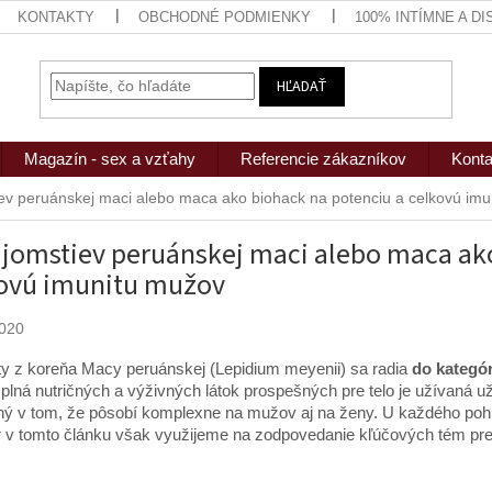
KONTAKTY
OBCHODNÉ PODMIENKY
100% INTÍMNE A D
HĽADAŤ
Magazín - sex a vzťahy
Referencie zákazníkov
Konta
iev peruánskej maci alebo maca ako biohack na potenciu a celkovú im
ajomstiev peruánskej maci alebo maca ak
ovú imunitu mužov
2020
y z koreňa Macy peruánskej (Lepidium meyenii) sa radia
do kategór
a plná nutričných a výživných látok prospešných pre telo je užívaná u
ný v tom, že pôsobí komplexne na mužov aj na ženy. U každého pohl
r v tomto článku však využijeme na zodpovedanie kľúčových tém preč