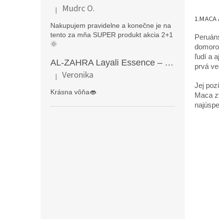
Mudrc O.
|
Hodnotenie produktu je 5 z 5 hviezdičiek.
1.MACA
Nakupujem pravidelne a konečne je na
tento za mňa SUPER produkt akcia 2+1
Peruáns
🌞
domorod
ľudí a 
AL-ZAHRA Layali Essence – zmyselný arabský parfém pre ženy s originálnymi orientálnymi tónmi v luxusnom dubajskom štýle (50 ml)
prvá ve
Veronika
|
Hodnotenie produktu je 5 z 5 hviezdičiek.
Jej poz
Krásna vôňa👄
Maca z
najúspe