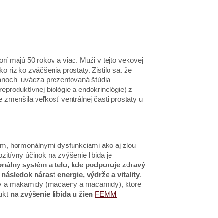
rí majú 50 rokov a viac. Muži v tejto vekovej
o riziko zväčšenia prostaty. Zistilo sa, že
noch, uvádza prezentovaná štúdia
eproduktívnej biológie a endokrinológie) z
menšila veľkosť ventrálnej časti prostaty u
m, hormonálnymi dysfunkciami ako aj zlou
itívny účinok na zvýšenie libida je
onálny systém a telo, kde podporuje zdravý
ásledok nárast energie, výdrže a vitality
.
ny a makamidy (macaeny a macamidy), ktoré
dukt
na zvýšenie libida u žien
FEMM