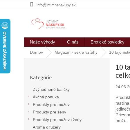
Prejsť
info@intimnenakupy.sk
na
obsah
Naše výhody
O nás
Erotické poviedky
Domov
Magazín - sex a vzťahy
10 tajomst
B
10 t
o
Preskočiť
č
celk
Kategórie
kategórie
n
ý
24.06.
Zvýhodnené balíčky
p
Akčná ponuka
Produkt
a
rastlin
n
Produkty pre mužov
jedineč
e
Produkty pre ženy
Priesto
l
Produkty pre mužov i ženy
muži.
Aróma difuzéry