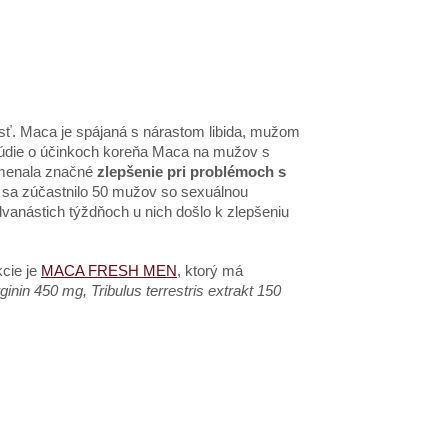
sť. Maca je spájaná s nárastom libida, mužom
túdie o účinkoch koreňa Maca na mužov s
amenala značné
zlepšenie pri problémoch s
rej sa zúčastnilo 50 mužov so sexuálnou
anástich týždňoch u nich došlo k zlepšeniu
cie je
MACA FRESH MEN
, ktorý má
nin 450 mg, Tribulus terrestris extrakt 150