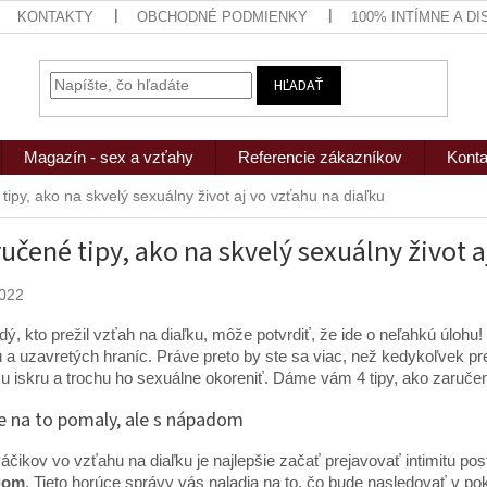
KONTAKTY
OBCHODNÉ PODMIENKY
100% INTÍMNE A D
HĽADAŤ
Magazín - sex a vzťahy
Referencie zákazníkov
Konta
tipy, ako na skvelý sexuálny život aj vo vzťahu na diaľku
ručené tipy, ako na skvelý sexuálny život a
2022
dý, kto prežil vzťah na diaľku, môže potvrdiť, že ide o neľahkú úlohu! O
 a uzavretých hraníc. Práve preto by ste sa viac, než kedykoľvek p
ku iskru a trochu ho sexuálne okoreniť. Dáme vám 4 tipy, ako zaručen
 na to pomaly, ale s nápadom
áčikov vo vzťahu na diaľku je najlepšie začať prejavovať intimitu p
gom
. Tieto horúce správy vás naladia na to, čo bude nasledovať v po