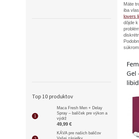
Máte tr
iba vla
lovers l
dôjde k
problém
diskrét
Podobné
súkrom
Top 10 produktov
Maca Fresh Men + Delay
Spray – balíček pre výkon a
výdrž
49,99 €
KÁVA pre našich baličov
Vašej zásielky