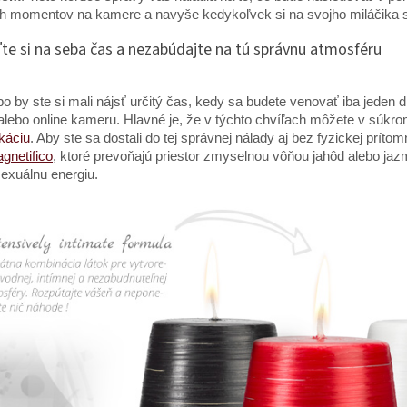
h momentov na kamere a navyše kedykoľvek si na svojho miláčika 
te si na seba čas a nezabúdajte na tú správnu atmosféru
o by ste si mali nájsť určitý čas, kedy sa budete venovať iba jeden 
 alebo online kameru. Hlavné je, že v týchto chvíľach môžete v súkro
káciu
. Aby ste sa dostali do tej správnej nálady aj bez fyzickej prítom
gnetifico
, ktoré prevoňajú priestor zmyselnou vôňou jahôd alebo jaz
sexuálnu energiu.