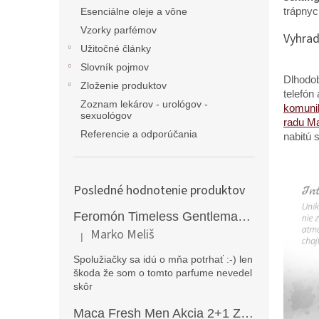
trápnyc
Esenciálne oleje a vône
Vzorky parfémov
Vyhraď
Užitočné články
Slovník pojmov
Dlhodob
Zloženie produktov
telefón
Zoznam lekárov - urológov -
komuni
sexuológov
radu Ma
Referencie a odporúčania
nabitú 
Posledné hodnotenie produktov
Feromón Timeless Gentleman silný feromónový parfém pre mužov - 50ml
Marko Meliš
|
Hodnotenie produktu je 5 z 5 hviezdičiek.
Spolužiačky sa idú o mňa potrhať :-) len
škoda že som o tomto parfume nevedel
skôr
Maca Fresh Men Akcia 2+1 ZDARMA (270kapsúl )