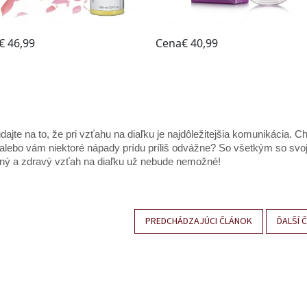
ajte na to, že pri vzťahu na diaľku je najdôležitejšia komunikácia. 
alebo vám niektoré nápady prídu príliš odvážne? So všetkým so svoj
tný a zdravý vzťah na diaľku už nebude nemožné!
PREDCHÁDZAJÚCI ČLÁNOK
ĎALŠÍ 