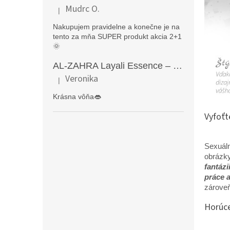
Mudrc O.
|
Hodnotenie produktu je 5 z 5 hviezdičiek.
Nakupujem pravidelne a konečne je na
tento za mňa SUPER produkt akcia 2+1
🌞
AL-ZAHRA Layali Essence – zmyselný arabský parfém pre ženy s originálnymi orientálnymi tónmi v luxusnom dubajskom štýle (50 ml)
Veronika
|
Hodnotenie produktu je 5 z 5 hviezdičiek.
Krásna vôňa👄
Vyfoťt
Sexuáln
obrázky
fantázi
práce 
zároveň
Horúce