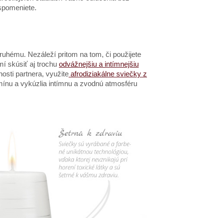
spomeniete.
druhému. Nezáleží pritom na tom, či použijete
mí skúsiť aj trochu
odvážnejšiu a intímnejšiu
nosti partnera, využite
afrodiziakálne sviečky z
mínu a vykúzlia intímnu a zvodnú atmosféru