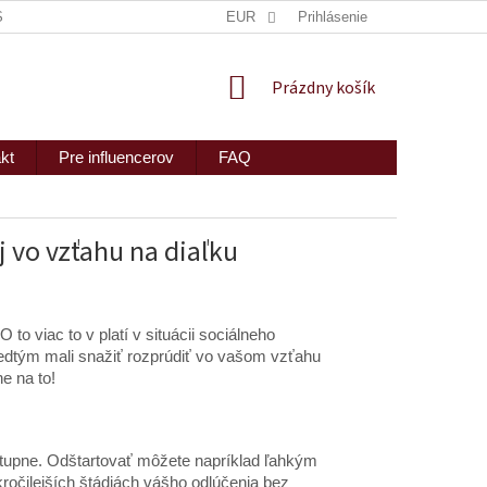
ISKRÉTNE ZASLANIE
MAPA SERVERU
EUR
Prihlásenie
2PEOPLE S.R.O.
NÁKUPNÝ
Prázdny košík
KOŠÍK
kt
Pre influencerov
FAQ
j vo vzťahu na diaľku
 to viac to v platí v situácii sociálneho
redtým mali snažiť rozprúdiť vo vašom vzťahu
e na to!
ostupne. Odštartovať môžete napríklad ľahkým
kročilejších štádiách vášho odlúčenia bez