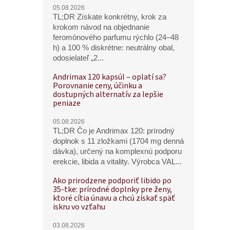
05.08.2026
TL;DR Získate konkrétny, krok za
krokom návod na objednanie
feromónového parfumu rýchlo (24–48
h) a 100 % diskrétne: neutrálny obal,
odosielateľ „2...
Andrimax 120 kapsúl – oplatí sa?
Porovnanie ceny, účinku a
dostupných alternatív za lepšie
peniaze
05.08.2026
TL;DR Čo je Andrimax 120: prírodný
doplnok s 11 zložkami (1704 mg denná
dávka), určený na komplexnú podporu
erekcie, libida a vitality. Výrobca VAL...
Ako prirodzene podporiť libido po
35-tke: prírodné doplnky pre ženy,
ktoré cítia únavu a chcú získať späť
iskru vo vzťahu
03.08.2026