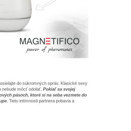
posielajte do súkromných správ. Klasické sexy
o nebude môcť odolať.
Pokiaľ sa svojej
zkových pásoch, ktoré si na seba vezmete do
kupe
. Tieto intímnosti partnera pobavia a