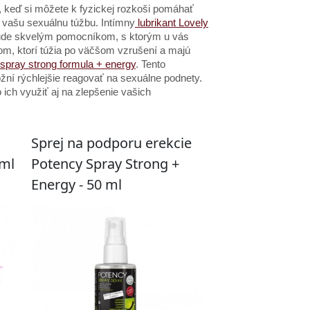
, keď si môžete k fyzickej rozkoši pomáhať
ť vašu sexuálnu túžbu. Intímny
lubrikant Lovely
 bude skvelým pomocníkom, s ktorým u vás
om, ktorí túžia po väčšom vzrušení a majú
 spray strong formula + energy
. Tento
ní rýchlejšie reagovať na sexuálne podnety.
ich využiť aj na zlepšenie vašich