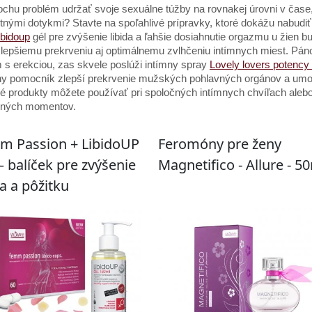
ochu problém udržať svoje sexuálne túžby na rovnakej úrovni v čase
stnými dotykmi? Stavte na spoľahlivé prípravky, ktoré dokážu nabudi
ibidoup
gél pre zvýšenie libida a ľahšie dosiahnutie orgazmu u žien
 lepšiemu prekrveniu aj optimálnemu zvlhčeniu intímnych miest. Pán
 s erekciou, zas skvele poslúži intímny spray
Lovely lovers potency
ny pomocník zlepší prekrvenie mužských pohlavných orgánov a umož
 produkty môžete používať pri spoločných intímnych chvíľach alebo 
ných momentov.