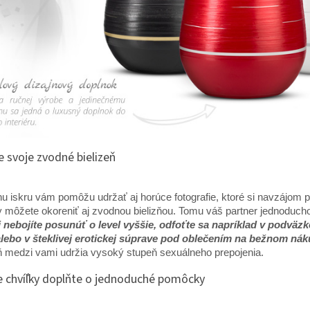
e svoje zvodné bielizeň
u iskru vám pomôžu udržať aj horúce fotografie, ktoré si navzájom 
 môžete okoreniť aj zvodnou bielizňou. Tomu váš partner jednoduch
i nebojíte posunúť o level vyššie, odfoťte sa napríklad v podvä
alebo v šteklivej erotickej súprave pod oblečením na bežnom ná
 medzi vami udržia vysoký stupeň sexuálneho prepojenia.
 chvíľky doplňte o jednoduché pomôcky