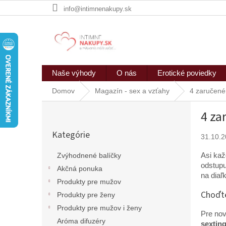
Prejsť
info@intimnenakupy.sk
na
obsah
Naše výhody
O nás
Erotické poviedky
Domov
Magazín - sex a vzťahy
4 zaručené 
B
4 za
o
Preskočiť
č
Kategórie
kategórie
31.10.
n
ý
Asi kaž
Zvýhodnené balíčky
p
odstupu
Akčná ponuka
a
na diaľ
n
Produkty pre mužov
e
Choďte
Produkty pre ženy
l
Produkty pre mužov i ženy
Pre nov
Aróma difuzéry
sextin