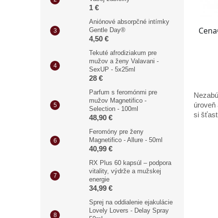
1 €
Aniónové absorpčné intímky
Gentle Day®
4,50 €
Tekuté afrodiziakum pre
mužov a ženy Valavani -
SexUP - 5x25ml
28 €
Parfum s feromónmi pre
Nezabúd
mužov Magnetifico -
úroveň 
Selection - 100ml
si šťas
48,90 €
Feromóny pre ženy
Magnetifico - Allure - 50ml
40,99 €
RX Plus 60 kapsúl – podpora
vitality, výdrže a mužskej
energie
34,99 €
Sprej na oddialenie ejakulácie
Lovely Lovers - Delay Spray