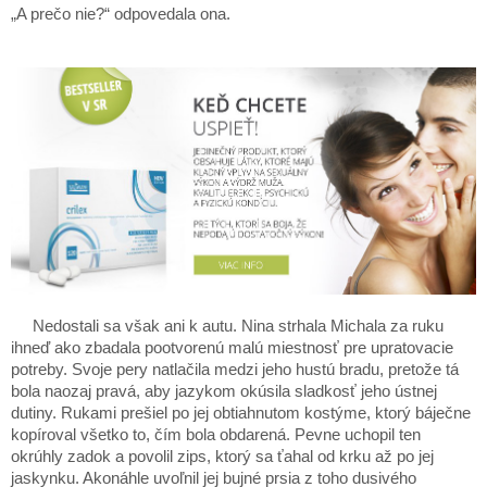
„A prečo nie?“ odpovedala ona.
Nedostali sa však ani k autu. Nina strhala Michala za ruku
ihneď ako zbadala pootvorenú malú miestnosť pre upratovacie
potreby. Svoje pery natlačila medzi jeho hustú bradu, pretože tá
bola naozaj pravá, aby jazykom okúsila sladkosť jeho ústnej
dutiny. Rukami prešiel po jej obtiahnutom kostýme, ktorý báječne
kopíroval všetko to, čím bola obdarená. Pevne uchopil ten
okrúhly zadok a povolil zips, ktorý sa ťahal od krku až po jej
jaskynku. Akonáhle uvoľnil jej bujné prsia z toho dusivého