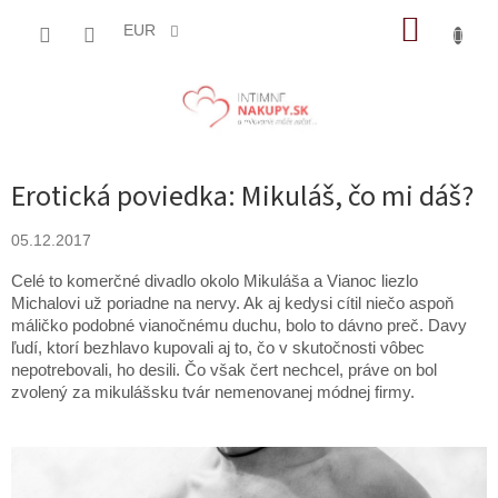
Prejsť
NÁKUP
na
EUR
obsah
KOŠÍK
Erotická poviedka: Mikuláš, čo mi dáš?
05.12.2017
Celé to komerčné divadlo okolo Mikuláša a Vianoc liezlo
Michalovi už poriadne na nervy. Ak aj kedysi cítil niečo aspoň
máličko podobné vianočnému duchu, bolo to dávno preč. Davy
ľudí, ktorí bezhlavo kupovali aj to, čo v skutočnosti vôbec
nepotrebovali, ho desili. Čo však čert nechcel, práve on bol
zvolený za mikulášsku tvár nemenovanej módnej firmy.