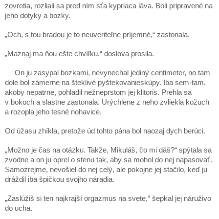
zovretia, rozliali sa pred ním sťa kypriaca láva. Boli pripravené na
jeho dotyky a bozky.
„Och, s tou bradou je to neuveriteľne príjemné,“ zastonala.
„Maznaj ma ňou ešte chvíľku,“ doslova prosila.
On ju zasypal bozkami, nevynechal jediný centimeter, no tam
dole bol zámerne na šteklivé pyštekovanieskúpy. Iba sem-tam,
akoby nepatrne, pohladil nežneprstom jej klitoris. Prehla sa
v bokoch a slastne zastonala. Urýchlene z neho zvliekla kožuch
a rozopla jeho tesné nohavice.
Od úžasu zhíkla, pretože úd tohto pána bol naozaj dych berúci.
„Možno je čas na otázku. Takže, Mikuláš, čo mi dáš?“ spýtala sa
zvodne a on ju oprel o stenu tak, aby sa mohol do nej napasovať.
Samozrejme, nevošiel do nej celý, ale pokojne jej stačilo, keď ju
dráždil iba špičkou svojho náradia.
„Zaslúžiš si ten najkrajší orgazmus na svete,“ šepkal jej náruživo
do ucha.