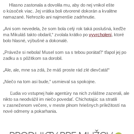
Hlasno zastonala a dovolila mu, aby do nej vnikol ešte
o kúsoček viac. Jej vrátka boli otvorené dokorán a kvalitne
namazané. Nehrozilo ani najmenšie zadrhnutie.
„Ani som nevedela, že som bola celý rok taká poslušná, keďže
ma Mikuláš takto obdaril,“ zvolala krátko po
vyvrcholení
, ktoré
bolo hlasné, výbušné a dokonalé.
„Práveže si nebola! Musel som sa s tebou porátať!“ tľapol jej po
zadku a s pôžitkom sa dorobil.
„Ale, ale, mne sa zdá, že máš proste rád zlé dievčatá!“
„Niečo na tom asi bude,“ usmieval sa spokojne.
Ľudia vo vstupnej hale agentúry na nich zvláštne zazerali, ale
nikto sa neodvážil im niečo povedať. Chichotajúc sa stratili
v zasneženom večere, v meste plnom hriešnych príležitostí na
nové odmeny a pokarhania.