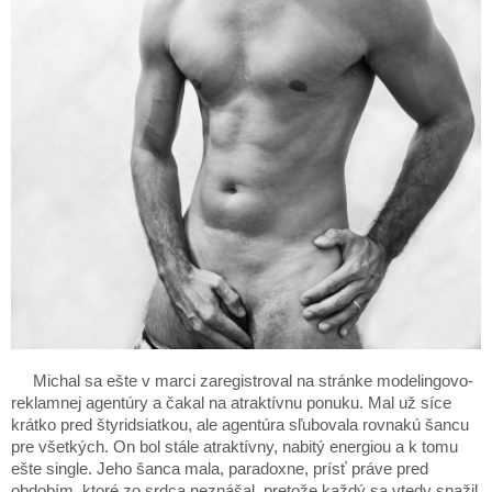
Michal sa ešte v marci zaregistroval na stránke modelingovo-
reklamnej agentúry a čakal na atraktívnu ponuku. Mal už síce
krátko pred štyridsiatkou, ale agentúra sľubovala rovnakú šancu
pre všetkých. On bol stále atraktívny, nabitý energiou a k tomu
ešte single. Jeho šanca mala, paradoxne, prísť práve pred
obdobím, ktoré zo srdca neznášal, pretože každý sa vtedy snažil