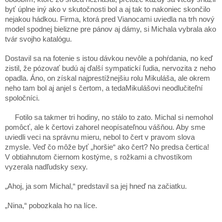
byť úplne iný ako v skutočnosti bol a aj tak to nakoniec skončilo
nejakou hádkou. Firma, ktorá pred Vianocami uviedla na trh nový
model spodnej bielizne pre pánov aj dámy, si Michala vybrala ako
tvár svojho katalógu.
Dostavil sa na fotenie s istou dávkou nevôle a pohŕdania, no keď
zistil, že pózovať budú aj ďalší sympatickí ľudia, nervozita z neho
opadla. Áno, on získal najprestížnejšiu rolu Mikuláša, ale okrem
neho tam bol aj anjel s čertom, a tedaMikulášovi neodlučiteľní
spoločníci.
Fotilo sa takmer tri hodiny, no stálo to zato. Michal si nemohol
pomôcť, ale k čertovi zahorel neopísateľnou vášňou. Aby sme
uviedli veci na správnu mieru, nebol to čert v pravom slova
zmysle. Veď čo môže byť „horšie“ ako čert? No predsa čertica!
V obtiahnutom čiernom kostýme, s rožkami a chvostíkom
vyzerala nadľudsky sexy.
„Ahoj, ja som Michal,“ predstavil sa jej hneď na začiatku.
„Nina,“ pobozkala ho na líce.