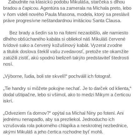
Zabudnite na klasickú podobu Mikuláša, starčeka s dlhou
bradou a čapicou. Agentúra sa zamerala na Michala preto, lebo
v ňom videli nového Paula Masona, modela, ktorý sa preslávil
práve progresívne neštandardnou imitáciou Santa Clausa.
Bez brady a šedín sa to na fotení nezaobišlo, ale namiesto
dlhého obšúchaného kabáta si obliekol náš Mikuláš červené
tvídové sako a červený kožušinový kabát. Vyzeral zvodne
a titulok doslova šteklil vašu zvedavosť, pretože ste okamžite
zatúžili zistiť, akú spodnú bielizeň takýto predstaviteľ štedrosti
nosí.
„Výborne, ľudia, boli ste skvelí!“ pochválil ich fotograf.
„Tie handry si môžete pokojne nechať. Je to darček od klienta,“
dodal uštipačne, lebo si všimol, ako to medzi Mikym a čerticou
iskrí.
„Odveziem ťa domov?“ opýtal sa Michal Niny po fotení. Ani
jednému nenapadlo, aby sa prezliekol. Jednoducho ich
vzrušovala rola pokorného chlapíka a neskrotnej nezbednice,
akými Mikuláš a jeho čertica rozhodne byť mohli.