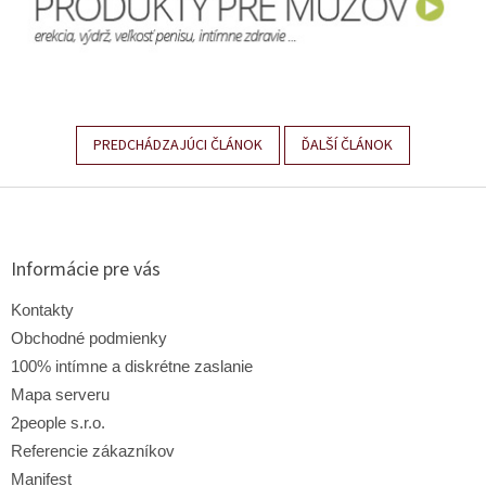
PREDCHÁDZAJÚCI ČLÁNOK
ĎALŠÍ ČLÁNOK
Z
á
p
ä
Informácie pre vás
t
i
Kontakty
e
Obchodné podmienky
100% intímne a diskrétne zaslanie
Mapa serveru
2people s.r.o.
Referencie zákazníkov
Manifest