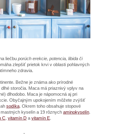
 na liečbu
por
ú
ch erekcie, potencia
, libida
č
i
máha zlepšiť prietok krvi v oblasti pohlavných
ntímneho zdravia.
ntinente. Bežne je známa ako prírodné
 dlhé storočia. Maca má priaznivý vplyv na
ožné) dlhodobo. Maca je nápomocná aj pri
j erekcie. Obyčajným upokojením môžete zvýšiť
sah
sodíka
. Okrem toho obsahuje stopov
é
o mastn
ý
ch kysel
í
n a
19 r
ô
znych
aminokyselín
.
n C
,
vitamín D
a
vitamín E
.