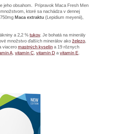
o je jeho obsahom. Prípravok Maca Fresh Men
h množstvom, ktor
é
sa nachádza v dennej
e 750mg
Maca extraktu
(Lepidium meyenii),
vlákniny a 2,2 %
tukov
. Je bohatá
na miner
á
ly
ov
é
množstvo ďalších minerálov ako
ž
elezo
,
a viacero
mastných kyselín
a 19 rôznych
tam
ín A
,
vitam
ín C
,
vitam
í
n D
a
vitam
í
n E
.