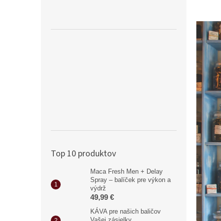
Top 10 produktov
Maca Fresh Men + Delay
Spray – balíček pre výkon a
výdrž
49,99 €
KÁVA pre našich baličov
Vašej zásielky