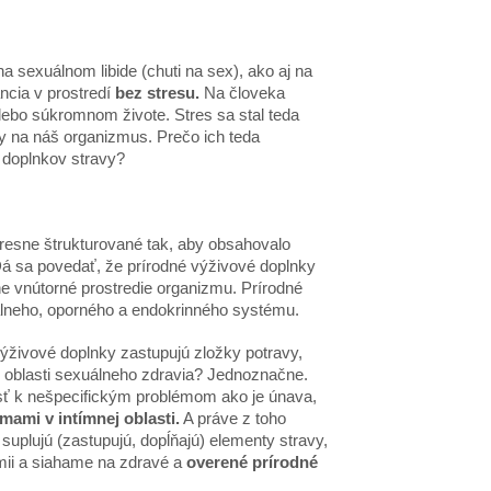
 sexuálnom libide (chuti na sex), ako aj na
ancia v prostredí
bez stresu.
Na človeka
lebo súkromnom živote. Stres sa stal teda
ky na náš organizmus. Prečo ich teda
h doplnkov stravy?
presne štrukturované tak, aby obsahovalo
 Dá sa povedať, že prírodné výživové doplnky
e vnútorné prostredie organizmu. Prírodné
nálneho, oporného a endokrinného systému.
ýživové doplnky zastupujú zložky potravy,
v oblasti sexuálneho zdravia? Jednoznačne.
sť k nešpecifickým problémom ako je únava,
mami v intímnej oblasti.
A práve z toho
uplujú (zastupujú, dopĺňajú) elementy stravy,
mii a siahame na zdravé a
overen
é
prírodn
é