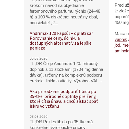
Pred už
krokom návod na objednanie
je zlož
feromónového parfumu rýchlo (24–48
odporúč
h) a 100 % diskrétne: neutrálny obal,
450 m
odosielateľ „2...
Andrimax 120 kapsúl – oplatí sa?
Maca o
Porovnanie ceny, účinku a
vápnik
dostupných alternatív za lepšie
j
ó
d
,
me
peniaze
aminok
05.08.2026
TL;DR Čo je Andrimax 120: prírodný
doplnok s 11 zložkami (1704 mg denná
dávka), určený na komplexnú podporu
erekcie, libida a vitality. Výrobca VAL...
Ako prirodzene podporiť libido po
35-tke: prírodné doplnky pre ženy,
ktoré cítia únavu a chcú získať späť
iskru vo vzťahu
03.08.2026
TL;DR Pokles libida po 35-tke má
konkrétne fyziologické príčiny: