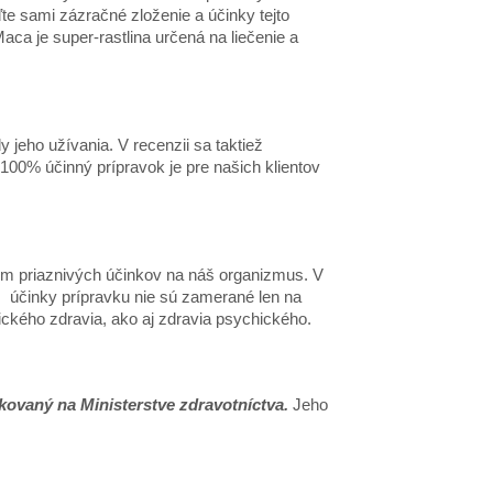
e sami zázračné zloženie a účinky tejto
ca je super-rastlina určená na liečenie a
 jeho užívania. V recenzii sa taktiež
100% účinný prípravok je pre našich klientov
om priaznivý
ch
účinkov na náš organizmus. V
, účinky prípravku nie sú zameran
é
len na
ick
é
ho zdravia, ako aj zdravia psychick
é
ho.
ikovaný na Ministerstve zdravotníctva.
Jeho