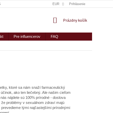
ISKRÉTNE ZASLANIE
MAPA SERVERU
EUR
Prihlásenie
2PEOPLE S.R.O.
NÁKUPNÝ
Prázdny košík
KOŠÍK
kt
Pre influencerov
FAQ
letky, ktoré sa nám snaží farmaceutický
 účinok, ako ten liečebný. Ale našim cieľom
u nás nájdete sú 100% prírodné - doslova
tí, že problémy v sexuálnom zdraví majú
 prevedieme tými najčastejšími prírodnými
chorení