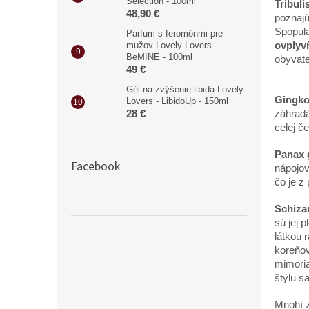
Selection - 100ml
Tribuli
48,90 €
poznaj
Spopular
Parfum s feromónmi pre
mužov Lovely Lovers -
ovplyv
BeMINE - 100ml
obyvat
49 €
Gél na zvýšenie libida Lovely
Gingko
Lovers - LibidoUp - 150ml
28 €
z
á
hrad
celej
č
e
Panax 
Facebook
n
á
pojo
č
o je z
Schiza
s
ú
jej p
l
á
tkou r
kore
ň
o
mimori
š
t
ý
lu s
Mnohí z