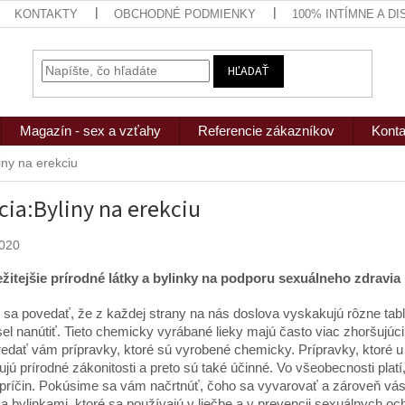
KONTAKTY
OBCHODNÉ PODMIENKY
100% INTÍMNE A D
HĽADAŤ
Magazín - sex a vzťahy
Referencie zákazníkov
Konta
iny na erekciu
cia:Byliny na erekciu
2020
žitejšie prírodné látky a bylinky na podporu sexuálneho zdravia
 sa povedať, že z každej strany na nás doslova vyskakujú rôzne tab
el nanútiť. Tieto chemicky vyrábané lieky majú často viac zhoršujúci
predať vám prípravky, ktoré sú vyrobené chemicky. Prípravky, ktoré 
ujú prírodné zákonitosti a preto sú také účinné. Vo všeobecnosti pla
ríčin. Pokúsime sa vám načrtnúť, čoho sa vyvarovať a zároveň vás
 a bylinkami, ktoré sa používajú v liečbe a v prevencii sexuálnych o