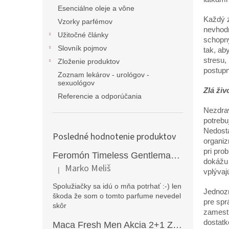
Esenciálne oleje a vône
Každý 
Vzorky parfémov
nevhodn
Užitočné články
schopný
Slovník pojmov
tak, ab
stresu,
Zloženie produktov
postupn
Zoznam lekárov - urológov -
sexuológov
Zlá ži
Referencie a odporúčania
Nezdrav
potrebu
Nedosta
Posledné hodnotenie produktov
organiz
pri pro
Feromón Timeless Gentleman silný feromónový parfém pre mužov - 50ml
dokážu 
Marko Meliš
|
vplývaj
Hodnotenie produktu je 5 z 5 hviezdičiek.
Spolužiačky sa idú o mňa potrhať :-) len
Jednozn
škoda že som o tomto parfume nevedel
pre spr
skôr
zamestn
dostat
Maca Fresh Men Akcia 2+1 ZDARMA (270kapsúl )