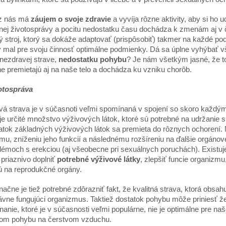
z nás má
záujem o svoje zdravie
a vyvíja rôzne aktivity, aby si ho
ej životosprávy a pocitu nedostatku času dochádza k zmenám aj v či
 stroj, ktorý sa dokáže adaptovať (prispôsobiť) takmer na každé po
y mal pre svoju činnosť optimálne podmienky. Dá sa úplne vyhýbať 
 nezdravej strave,
nedostatku pohybu
? Je nám všetkým jasné, že t
e premietajú aj na naše telo a dochádza ku vzniku chorôb.
votospráva
á strava je v súčasnoti veľmi spomínaná v spojení so skoro každým
je určité množstvo výživových látok, ktoré sú potrebné na udržanie
tok základných výživových látok sa premieta do rôznych ochorení. 
mu, zníženiu jeho funkcií a následnému rozšíreniu na ďalšie orgáno
blémoch s erekciou (aj všeobecne pri sexuálnych poruchách). Existuj
priaznivo doplniť
potrebn
é
výživov
é
látky
, zlepšiť funcie organizm
ú na reprodukčné orgány.
ačne je tiež potrebné zdôrazniť fakt, že kvalitná strava, ktorá obsa
ávne fungujúci organizmus. Taktiež dostatok pohybu môže priniesť ž
anie, ktoré je v súčasnosti veľmi populárne, nie je optimálne pre na
kom pohybu na čerstvom vzduchu.