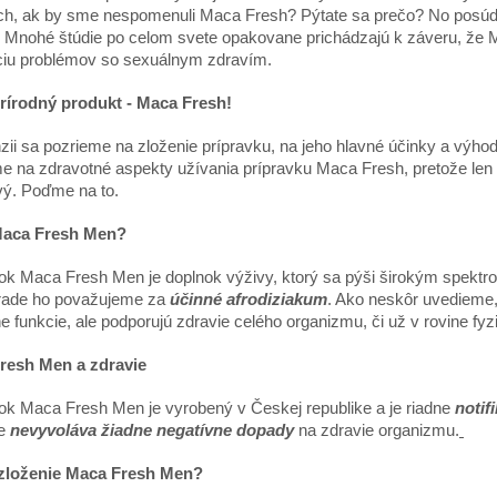
ch, ak by sme nespomenuli Maca Fresh? Pýtate sa prečo? No posúďt
y. Mnohé štúdie po celom svete opakovane prichádzajú k záveru, že Ma
ciu problémov so sexuálnym zdravím.
rírodný produkt - Maca Fresh!
zii sa pozrieme na zloženie prípravku, na jeho hlavné účinky a výhody
e na zdravotn
é
aspekty užívania prípravku Maca Fresh, pretože len 
vý. Poďme na to.
Maca Fresh Men?
ok Maca Fresh Men je doplnok výživy, ktorý sa pýši širokým spektr
rade ho považujeme za
účinn
é
afrodiziakum
. Ako neskôr uvedieme
e funkcie, ale podporujú zdravie cel
é
ho organizmu, či už v rovine fyz
resh Men a zdravie
ok Maca Fresh Men je vyrobený v Českej republike a je riadne
notif
ie
nevyvoláva žiadne negatívne dopady
na zdravie organizmu.
 zlož
enie Maca Fresh Men?