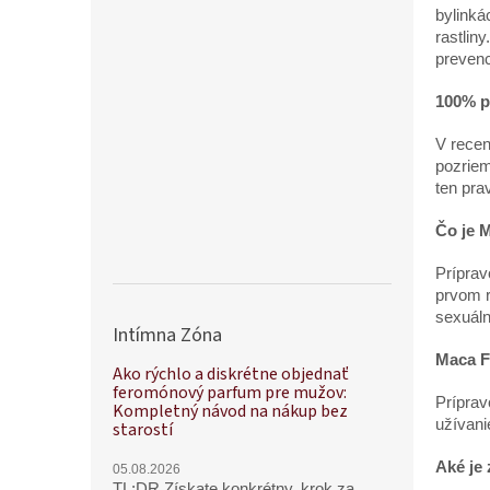
bylinká
rastlin
preven
100% p
V recen
pozriem
ten pra
Čo je 
Príprav
prvom 
sexuáln
Intímna Zóna
Maca F
Ako rýchlo a diskrétne objednať
feromónový parfum pre mužov:
Príprav
Kompletný návod na nákup bez
užívan
starostí
Ak
é
je
05.08.2026
TL;DR Získate konkrétny, krok za