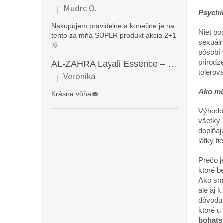
Mudrc O.
|
Psychi
Hodnotenie produktu je 5 z 5 hviezdičiek.
Nakupujem pravidelne a konečne je na
Niet po
tento za mňa SUPER produkt akcia 2+1
sexuáln
🌞
pôsobí 
prirodz
AL-ZAHRA Layali Essence – zmyselný arabský parfém pre ženy s originálnymi orientálnymi tónmi v luxusnom dubajskom štýle (50 ml)
tolerov
Veronika
|
Hodnotenie produktu je 5 z 5 hviezdičiek.
Ako mô
Krásna vôňa👄
Výhodou
všetky 
dopĺňaj
látky t
Prečo j
ktoré b
Ako sme
ale aj 
dôvodu 
ktoré u
bohats