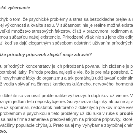
ck
é
vyčerpanie
chýb o tom, že psychické problémy a stres sa bezodkladne prejavia na
ej výkonnosti a kvalite sexu. V súčasnosti nie je reálne možná exist
veľké množstvo stresových faktorov, či už v pracovnom, rodinnom a
enou súčasťou našej existencie. Prirodzené však nie sú jeho dôsled
ať, keď sa dajú elegantným spôsobom odstrániť užívaním prírodnýc
že prírodný prípravok zlepšiť moje zdravie?
 prírodných koncentrátov je ich prirodzená povaha. Ich zloženie je 
potrebné látky. Príroda predsa najlepšie vie, čo je pre nás potrebné.
ú nevyhnutné látky do organizmu a tak pomáhajú udržiavaať optimáln
iež vedia vplývať na činnosť kardiovaskulárneho, nervového, hormo
e dôležité sa venovať problematike výživových doplnkov už vieme. V
ežným jedlom telu neposkytujeme. Sú výživové doplnky aktuálne aj 
 už spomínali, nedostatok niektorého z dôležitých prvkov môže vie
k problémom s psychikou a tieto problémy už idú ruka v ruke s
probl
é
sa naša firma zameriava predovšetkým na prírodné prípravky, ktoré s
 väčšiny populácie chýbajú. Preto sa aj my vyhýbame zbytočnej ché
tvo.