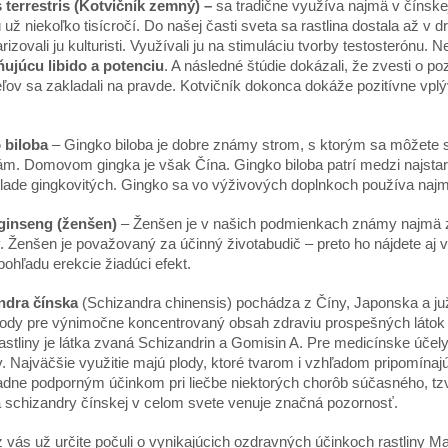
s terrestris
(Kotvi
č
n
í
k zemn
ý
)
–
sa tradi
č
ne vyu
ží
va najm
ä
v
čí
nske
ú
u
ž
nieko
ľ
ko tis
í
cro
čí
. Do na
š
ej
č
asti sveta sa rastlina dostala a
ž
v d
izovali ju kulturisti. Vyu
ží
vali ju na stimul
á
ciu tvorby testoster
ó
nu. N
ň
uj
ú
cu libido a potenciu
. A n
á
sledn
é š
t
ú
die dok
á
zali,
ž
e zvesti o poz
e
ľ
ov sa zakladali na pravde. Kotvi
č
n
í
k dokonca dok
áž
e pozit
í
vne vpl
ý
 biloba
–
Gingko biloba je dobre zn
á
my strom, s ktor
ý
m sa m
ôž
ete 
á
m. Domovom gingka je v
š
ak
Čí
na.
Gingko biloba patr
í
medzi najstar
lade gingkovit
ý
ch. Gingko sa vo v
ýž
ivov
ý
ch doplnkoch pou
ží
va naj
ginseng (
ž
en
š
en)
– Ž
en
š
en je v na
š
ich podmienkach zn
á
my najm
ä
v.
Ž
en
š
en je pova
ž
ovan
ý
za
úč
inn
ý ž
ivotabudi
č –
preto ho n
á
jdete aj
 poh
ľ
adu erekcie
ž
iad
ú
ci efekt.
ndra
čí
nska
(Schizandra chinensis) poch
á
dza z
Čí
ny, Japonska a ju
lody pre v
ý
nimo
č
ne koncentrovan
ý
obsah zdraviu prospe
š
n
ý
ch l
á
tok
astliny je l
á
tka zvan
á
Schizandrin a Gomisin A. Pre medic
í
nske
úč
el
v. Najv
äčš
ie vyu
ž
itie maj
ú
plody, ktor
é
tvarom i vzh
ľ
adom pripom
í
naj
adne podporn
ý
m
úč
inkom pri lie
č
be niektor
ý
ch chor
ô
b s
úč
asn
é
ho, t
a schizandry
čí
nskej v celom svete venuje zna
č
n
á
pozornos
ť
.
 vás už určite počuli o vynikajúcich ozdravných účinkoch rastliny Ma