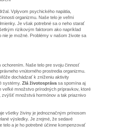
 udržal. Vplyvom psychického napätia,
nnosti organizmu. Naše telo je veľmi
dmienky. Je však potrebné sa o neho starať
všetkým rizikovým faktorom ako napríklad
o nie je možné. Problémy v našom živote sa
 ochorením. Naše telo pre svoju činnosť
 správneho vnútorného prostredia organizmu.
Môže dochádzať k zníženiu aktivity
vé systémy.
Zlá životospráva
sa spomína aj
e veľké množstvo prírodných prípravkov, ktoré
u, zvýšiť množstvá hormónov a tak priaznivo
huje všetky živiny je jednoznačným prínosom
elané výsledky. Je zrejmé, že sedavé
še telo a je ho potrebné účinne kompenzovať