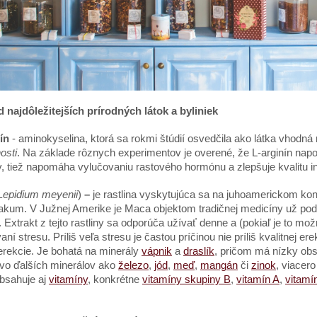
 najdôležitejších prírodných látok a byliniek
í
n
- aminokyselina, ktorá sa rokmi štúdií osvedčila ako látka vhodná
osti
. Na základe rôznych experimentov je overené, že L-arginín napo
, tiež napomáha vylučovaniu rastového hormónu a zlepšuje kvalitu i
Lepidium meyenii
)
–
je rastlina vyskytujúca sa na juhoamerickom ko
iakum. V Južnej Amerike je Maca objektom tradičnej medicíny už pod
. Extrakt z tejto rastliny sa odporúča užívať denne a (pokiaľ je to m
aní stresu. Príliš veľa stresu je častou príčinou nie príliš kvalitne
 erekcie. Je bohatá na minerály
vápnik
a
draslík
, pri
č
om m
á
n
í
zky ob
tvo
ď
al
ší
ch miner
á
lov ako
železo
,
jód
,
meď
,
mangán
č
i
zinok
, viacer
bsahuje aj
vitamíny
, konkr
é
tne
vitamíny skupiny B
,
vitamín A
,
vitamí