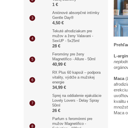
1 €
Aniónové absorpčné intímky
Gentle Day®
4,50 €
Tekuté afrodiziakum pre
mužov a ženy Valavani -
SexUP - 5x25ml
Prehľad
28 €
Feromóny pre ženy
L-argin
Magnetifico - Allure - 50ml
neplodn
40,99 €
orgánov
RX Plus 60 kapsúl – podpora
vitality, výdrže a mužskej
Maca
(
energie
afrodiz
34,99 €
erekciu
Sprej na oddialenie ejakulácie
uvoľňov
Lovely Lovers - Delay Spray
kvalitu
50ml
mno
ž
s
26 €
Maca o
Parfum s feromónmi pre
mužov Magnetifico -