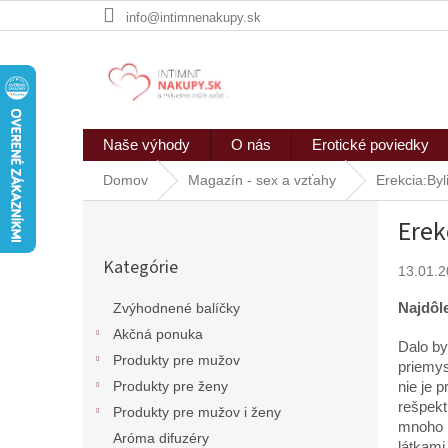
Prejsť
info@intimnenakupy.sk
na
obsah
Naše výhody
O nás
Erotické poviedky
Domov
Magazín - sex a vzťahy
Erekcia:Byl
B
Erek
o
Preskočiť
č
Kategórie
kategórie
13.01.
n
ý
Najdôle
Zvýhodnené balíčky
p
Akčná ponuka
a
Dalo by
n
Produkty pre mužov
priemys
e
Produkty pre ženy
nie je 
l
rešpekt
Produkty pre mužov i ženy
mnoho p
Aróma difuzéry
látkami