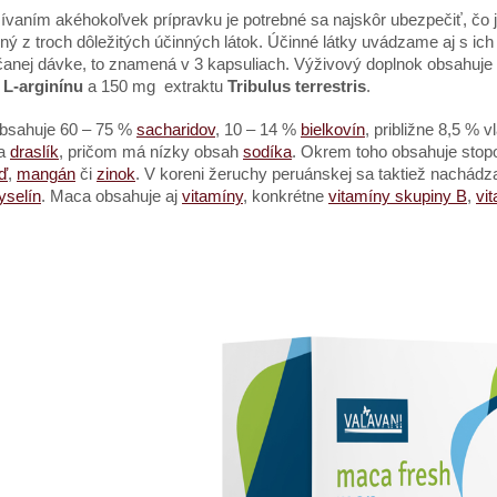
í
van
ím ak
é
hokoľvek prípravku je potrebn
é
sa najskôr ubezpečiť, č
ený z troch dôležitý
ch
účinných látok. Účinn
é
látky uvádzame aj s ic
anej dávke, to znamená v 3 kapsuliach. Výživový doplnok obsahuj
g
L-arginínu
a 150 mg extraktu
Tribulus terrestris
.
bsahuje 60 – 75 %
sacharidov
, 10 – 14 %
bielkovín
, približne 8,5 % 
a
draslík
, pričom má nízky obsah
sodíka
. Okrem toho obsahuje stop
ď
,
mang
án
či
zinok
. V koreni žeruchy peruánskej sa taktiež
nach
ádz
yselín
.
Maca obsahuje aj
vitam
íny
, konkr
é
tne
vitam
íny skupiny B
,
vi