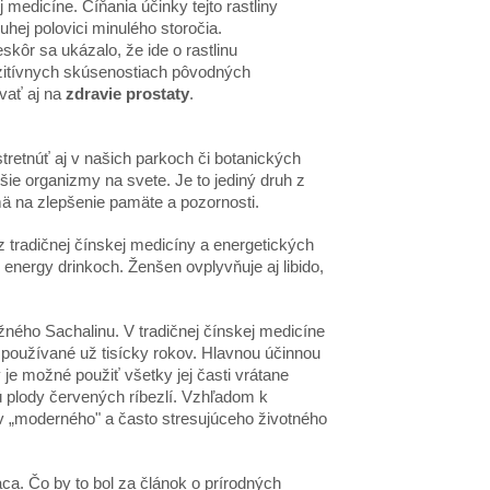
j medic
í
ne.
Číň
ania
úč
inky tejto rastliny
ruhej polovici minul
é
ho storo
č
ia.
esk
ô
r sa uk
á
zalo,
ž
e ide o rastlinu
it
í
vnych sk
ú
senostiach p
ô
vodn
ý
ch
va
ť
aj na
zdravie prostaty
.
stretn
úť
aj v na
š
ich parkoch
č
i botanick
ý
ch
š
ie organizmy na svete. Je to jedin
ý
druh z
m
ä
na zlep
š
enie pam
ä
te a pozornosti.
z tradi
č
nej
čí
nskej medic
í
ny a energetick
ý
ch
 v energy drinkoch.
Ž
en
š
en ovplyv
ň
uje aj libido,
ž
n
é
ho Sachalinu. V tradi
č
nej
čí
nskej medic
í
ne
 pou
ží
van
é
u
ž
tis
í
cky rokov. Hlavnou
úč
innou
y je mo
ž
n
é pou
ž
i
ť
v
š
etky jej
č
asti vr
á
tane
ú
plody
č
erven
ý
ch r
í
bezl
í
. Vzh
ľ
adom k
zv
„
modern
é
ho" a
č
asto stresuj
ú
ceho
ž
ivotn
é
ho
ca. Čo by to bol za článok o prírodných