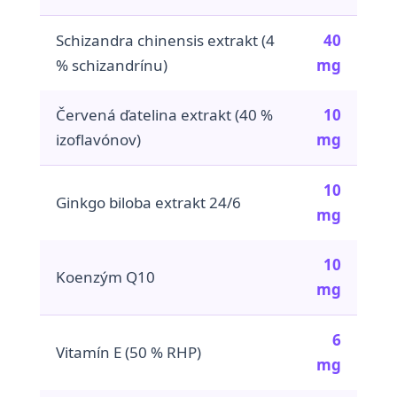
Schizandra chinensis extrakt (4
40
% schizandrínu)
mg
Červená ďatelina extrakt (40 %
10
izoflavónov)
mg
10
Ginkgo biloba extrakt 24/6
mg
10
Koenzým Q10
mg
6
Vitamín E (50 % RHP)
mg