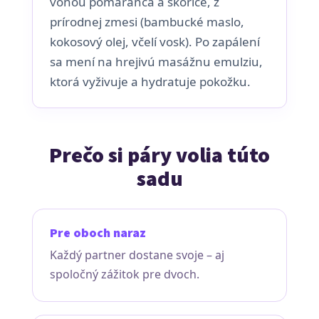
vôňou pomaranča a škorice, z
prírodnej zmesi (bambucké maslo,
kokosový olej, včelí vosk). Po zapálení
sa mení na hrejivú masážnu emulziu,
ktorá vyživuje a hydratuje pokožku.
Prečo si páry volia túto
sadu
Pre oboch naraz
Každý partner dostane svoje – aj
spoločný zážitok pre dvoch.