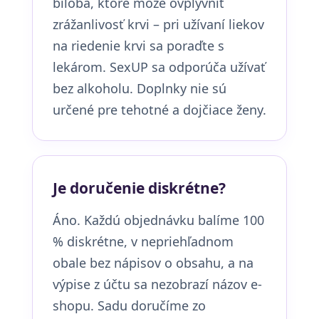
biloba, ktoré môže ovplyvniť
zrážanlivosť krvi – pri užívaní liekov
na riedenie krvi sa poraďte s
lekárom. SexUP sa odporúča užívať
bez alkoholu. Doplnky nie sú
určené pre tehotné a dojčiace ženy.
Je doručenie diskrétne?
Áno. Každú objednávku balíme 100
% diskrétne, v nepriehľadnom
obale bez nápisov o obsahu, a na
výpise z účtu sa nezobrazí názov e-
shopu. Sadu doručíme zo