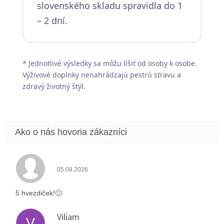
slovenského skladu spravidla do 1
– 2 dní.
* Jednotlivé výsledky sa môžu líšiť od osoby k osobe.
Výživové doplnky nenahrádzajú pestrú stravu a
zdravý životný štýl.
Hodnotenie obchodu je 5 z 5 hviezdičiek.
05.08.2026
5 hvezdiček!🙂
Viliam
V