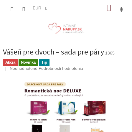
Prejsť
NÁKUP
na
EUR
obsah
KOŠÍK
Vášeň pre dvoch – sada pre páry
1365
Akcia
Novinka
Tip
Priemerné
Neohodnotené
Podrobnosti hodnotenia
hodnotenie
produktu
je
0,0
z
5
hviezdičiek.