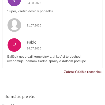
Hodnotenie obchodu je 5 z 5 hviezdičiek.
04.08.2026
Super, všetko došlo v poriadku
Hodnotenie obchodu je 4 z 5 hviezdičiek.
31.07.2026
Pablo
P
Hodnotenie obchodu je 1 z 5 hviezdičiek.
24.07.2026
Balíček nedorazil kompletný a aj keď si to obchod
uvedomuje, nemám žiadne správy o ďalšom postupe.
Zobraziť ďalšie recenzie
Z
á
p
ä
Informácie pre vás
t