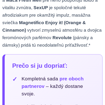
a
Maca Fresh Men
pre neho podporujú libido a
vitalitu zvnútra,
SexUP
je spoločné tekuté
afrodiziakum pre okamžitý impulz, masážna
sviečka
Magnetifico Enjoy it! (Orange &
Cinnamon)
vytvorí zmyselnú atmosféru a dvojica
feromónových parfémov
Revolute
(pánsky a
dámsky) pridá tú neodolateľnú príťažlivosť.*
Prečo si ju dopriať:
✓
Kompletná sada
pre oboch
partnerov
– každý dostane
svoje.