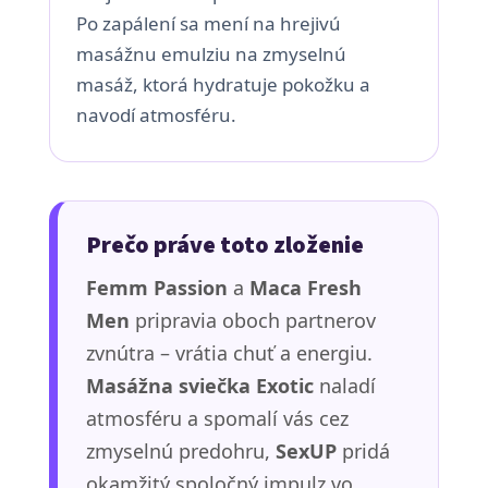
Po zapálení sa mení na hrejivú
masážnu emulziu na zmyselnú
masáž, ktorá hydratuje pokožku a
navodí atmosféru.
Prečo práve toto zloženie
Femm Passion
a
Maca Fresh
Men
pripravia oboch partnerov
zvnútra – vrátia chuť a energiu.
Masážna sviečka Exotic
naladí
atmosféru a spomalí vás cez
zmyselnú predohru,
SexUP
pridá
okamžitý spoločný impulz vo