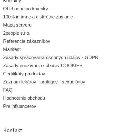
i
Kontakty
e
Obchodné podmienky
100% intímne a diskrétne zaslanie
Mapa serveru
2people s.r.o.
Referencie zákazníkov
Manifest
Zásady spracovania osobných údajov - GDPR
Zásady používania súborov COOKIES
Certifikáty produktov
Zoznam lekárov - urológov - sexuológov
FAQ
Hodnotenie obchodu
Pre influencerov
Kontakt