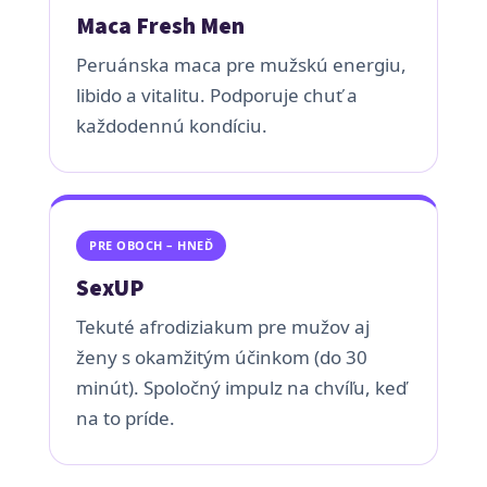
Maca Fresh Men
Peruánska maca pre mužskú energiu,
libido a vitalitu. Podporuje chuť a
každodennú kondíciu.
PRE OBOCH – HNEĎ
SexUP
Tekuté afrodiziakum pre mužov aj
ženy s okamžitým účinkom (do 30
minút). Spoločný impulz na chvíľu, keď
na to príde.