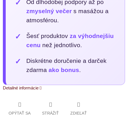
✓
Od dlhodobej podpory až po
zmyselný večer
s masážou a
atmosférou.
✓
Šesť produktov
za výhodnejšiu
cenu
než jednotlivo.
✓
Diskrétne doručenie a darček
zdarma
ako bonus
.
Detailné informácie
OPÝTAŤ SA
STRÁŽIŤ
ZDIEĽAŤ