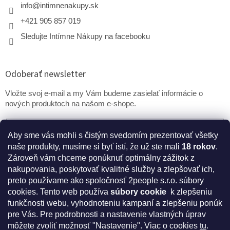
info
@
intimnenakupy.sk
+421 905 857 019
Sledujte Intímne Nákupy na facebooku
Odoberať newsletter
Vložte svoj e-mail a my Vám budeme zasielať informácie o
nových produktoch na našom e-shope.
Email
Aby sme vás mohli s čistým svedomím prezentovať všetky
naše produkty, musíme si byť istí, že už ste mali
18 rokov
.
PRIHLÁSIŤ SA
Zároveň vám chceme ponúknuť optimálny zážitok z
nakupovania, poskytovať kvalitné služby a zlepšovať ich,
preto používame ako spoločnosť 2people s.r.o. súbory
cookies.
Tento web používa
súbory cookie
k zlepšeniu
* Disclaimer: Bezpečnostné prehlásenie k výživovým
funkčnosti webu, vyhodnoteniu kampaní a zlepšeniu ponúk
doplnkom a kozmetike
pre Vás. Pre podrobnosti a nastavenie vlastných úprav
môžete zvoliť možnosť "Nastavenie". Viac o cookies
tu
.