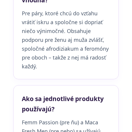
Pre páry, ktoré chcú do vzťahu
vrátiť iskru a spoločne si dopriať
niečo výnimočné. Obsahuje
podporu pre ženu aj muža zvlášť,
spoločné afrodiziakum a feromóny
pre oboch – takže z nej má radosť
každý.
Ako sa jednotlivé produkty
používajú?
Femm Passion (pre ňu) a Maca
Fresh Men (pre neho) sa užívajú