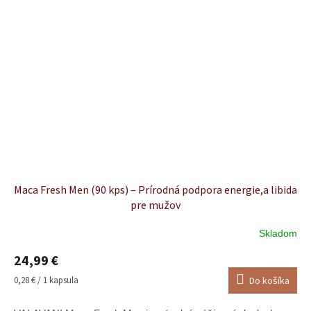
Maca Fresh Men (90 kps) – Prírodná podpora energie,a libida
pre mužov
Skladom
Priemerné
hodnotenie
24,99 €
produktu
je
Jednotková
0,28 € / 1 kapsula
Do košíka
4,9
cena:
z