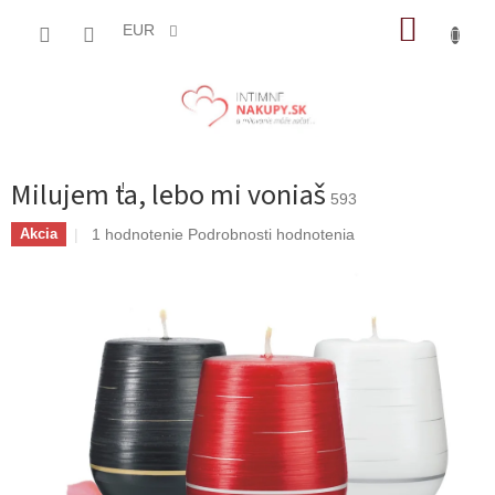
Prejsť
NÁKUP
na
EUR
obsah
KOŠÍK
Milujem ťa, lebo mi voniaš
593
Priemerné
1 hodnotenie
Podrobnosti hodnotenia
Akcia
hodnotenie
produktu
je
5,0
z
5
hviezdičiek.