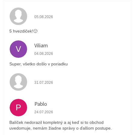
Hodnotenie obchodu je 5 z 5 hviezdičiek.
05.08.2026
5 hvezdiček!🙂
Viliam
V
Hodnotenie obchodu je 5 z 5 hviezdičiek.
04.08.2026
Super, všetko došlo v poriadku
Hodnotenie obchodu je 4 z 5 hviezdičiek.
31.07.2026
Pablo
P
Hodnotenie obchodu je 1 z 5 hviezdičiek.
24.07.2026
Balíček nedorazil kompletný a aj keď si to obchod
uvedomuje, nemám žiadne správy o ďalšom postupe.