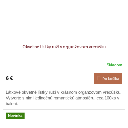
Okvetné lístky ruží v organžovom vrecúšku
Skladom
6 €
Do košíka
Látkové okvetné lístky ruží v krásnom organzovom vrecúšku.
Vytvorte s nimi jedinečnú romantickú atmosféru. cca 100ks v
balení.
Novinka