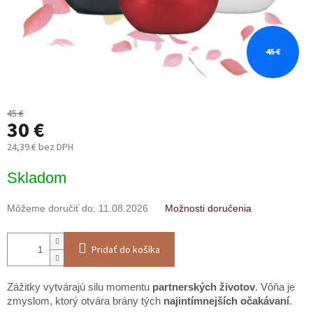
45 €
45 €
30 €
24,39 € bez DPH
Jednotková
Skladom
cena:
Môžeme doručiť do:
11.08.2026
Možnosti doručenia
Pridať do košíka
Zážitky vytvárajú silu momentu
partnerských životov
. Vôňa je
zmyslom, ktorý otvára brány tých
najintímnejších očakávaní
.