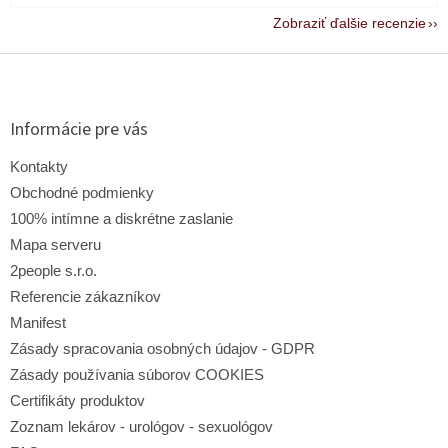
Zobraziť ďalšie recenzie
Z
á
p
ä
Informácie pre vás
t
i
Kontakty
e
Obchodné podmienky
100% intímne a diskrétne zaslanie
Mapa serveru
2people s.r.o.
Referencie zákazníkov
Manifest
Zásady spracovania osobných údajov - GDPR
Zásady používania súborov COOKIES
Certifikáty produktov
Zoznam lekárov - urológov - sexuológov