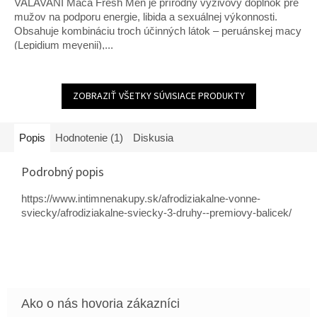
VALAVANI Maca Fresh Men je prírodný výživový doplnok pre
5
hviezdičiek.
mužov na podporu energie, libida a sexuálnej výkonnosti.
Obsahuje kombináciu troch účinných látok – peruánskej macy
(Lepidium meyenii),...
ZOBRAZIŤ VŠETKY SÚVISIACE PRODUKTY
Popis
Hodnotenie (1)
Diskusia
Podrobný popis
https://www.intimnenakupy.sk/afrodiziakalne-vonne-
sviecky/afrodiziakalne-sviecky-3-druhy--premiovy-balicek/