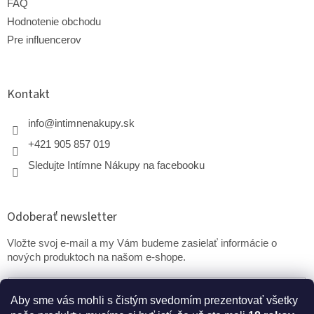
FAQ
Hodnotenie obchodu
Pre influencerov
Kontakt
info
@
intimnenakupy.sk
+421 905 857 019
Sledujte Intímne Nákupy na facebooku
Odoberať newsletter
Vložte svoj e-mail a my Vám budeme zasielať informácie o
nových produktoch na našom e-shope.
Email
Aby sme vás mohli s čistým svedomím prezentovať všetky