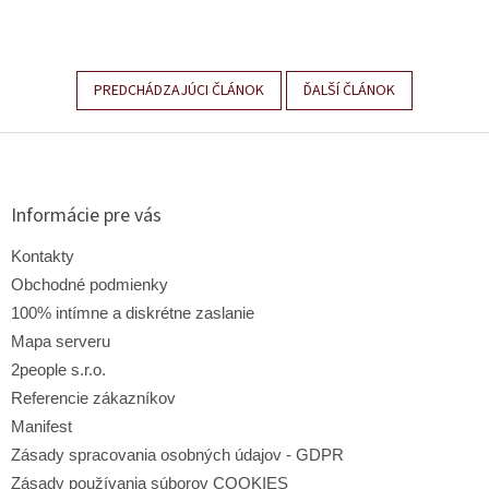
PREDCHÁDZAJÚCI ČLÁNOK
ĎALŠÍ ČLÁNOK
Z
á
p
ä
Informácie pre vás
t
i
Kontakty
e
Obchodné podmienky
100% intímne a diskrétne zaslanie
Mapa serveru
2people s.r.o.
Referencie zákazníkov
Manifest
Zásady spracovania osobných údajov - GDPR
Zásady používania súborov COOKIES