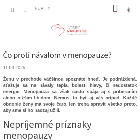
Prejsť
NÁKUP
na
EUR
obsah
KOŠÍK
Čo proti návalom v menopauze?
11.03.2025
Ženu v prechode väčšinou spoznáte hneď. Je podráždená,
sťažuje sa na návaly tepla, bolesti hlavy, či nedostatok
energie. Menopauza sa však často spája aj s priberaním
alebo nižším libidom. Nemusí to byť aj váš prípad. Každé
obdobie ženy má svoje čaro, len treba spraviť všetko preto,
aby sme si ho naozaj užili.
Nepríjemné príznaky
menopauzy