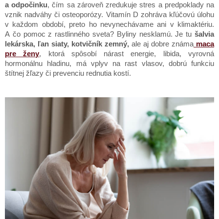
a odpočinku
, čím sa zároveň zredukuje stres a predpoklady na
vznik nadváhy či osteoporózy. Vitamín D zohráva kľúčovú úlohu
v každom období, preto ho nevynechávame ani v klimaktériu.
A čo pomoc z rastlinného sveta? Byliny nesklamú. Je tu
šalvia
lekárska, ľan siaty, kotvičník zemný,
ale aj dobre známa
maca
pre ženy
, ktorá spôsobí nárast energie, libida, vyrovná
hormonálnu hladinu, má vplyv na rast vlasov, dobrú funkciu
štítnej žľazy či prevenciu rednutia kostí.