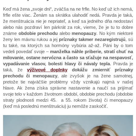
Keď má žena „svoje dni“, zväčša na ne frfle. No keď už ich nemá,
frfle ešte viac. Ženám sa skrátka ulahodiť nedá. Pravda je taká,
že menštruácia nie je nepriateľ, a keď sa jedného dňa nedostaví
alebo nás pozdraví len párkrát za rok, vieme, že je tu to dobre
známe
obdobie prechodu
alebo
menopauzy
. No kým niektoré
ženy len mávnu rukou a jej
príznaky takmer nezaregistrujú
, sú
tu také, na ktorých sa hormóny vybúria až-až. Páni by o tom
vedeli povedať svoje –
manželka náhle priberie, stratí chuť na
milovanie, ostane nervózna a často sa sťažuje na nespavosť,
vypadávanie vlasov, bolesti hlavy či návaly tepla
. Pravda je
taká, že
výživové doplnky
dokážu zmierniť príznaky
prechodu či menopauzy
, ale zvyšok je na žene samotnej,
pretože tie najväčšie problémy vždy vznikajú najmä v našej
hlave. Ak žena získa správne nastavenie a naučí sa prijímať
svoje telo v každom životnom období, obdobie prechodu (obdobie
straty plodnosti medzi 45. a 55. rokom života) či menopauzy
(keď má poslednú menštruáciu) ju nemôže zaskočiť.