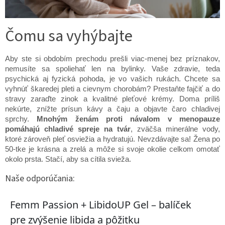
Čomu sa vyhýbajte
Aby ste si obdobím prechodu prešli viac-menej bez príznakov,
nemusíte sa spoliehať len na bylinky. Vaše zdravie, teda
psychická aj fyzická pohoda, je vo vašich rukách. Chcete sa
vyhnúť škaredej pleti a cievnym chorobám? Prestaňte fajčiť a do
stravy zaraďte zinok a kvalitné pleťové krémy. Doma príliš
nekúrte, znížte prísun kávy a čaju a objavte čaro chladivej
sprchy.
Mnohým ženám proti návalom v menopauze
pomáhajú chladivé spreje na tvár
, zväčša minerálne vody,
ktoré zároveň pleť osviežia a hydratujú. Nevzdávajte sa! Žena po
50-tke je krásna a zrelá a môže si svoje okolie celkom omotať
okolo prsta. Stačí, aby sa cítila svieža.
Naše odporúčania: