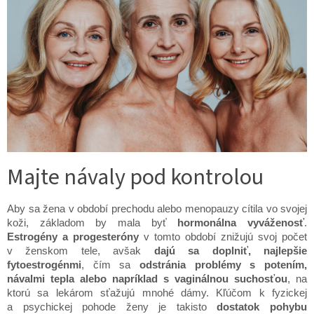
Majte návaly pod kontrolou
Aby sa žena v období prechodu alebo menopauzy cítila vo svojej
koži, základom by mala byť
hormonálna vyváženosť
.
Estrogény a progesteróny
v tomto období znižujú svoj počet
v ženskom tele, avšak
dajú sa doplniť, najlepšie
fytoestrogénmi
, čím sa
odstránia problémy s potením,
návalmi tepla alebo napríklad s vaginálnou suchosťou
, na
ktorú sa lekárom sťažujú mnohé dámy. Kľúčom k fyzickej
a psychickej pohode ženy je takisto
dostatok pohybu