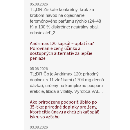
05.08.2026
TL;DR Získate konkrétny, krok za
krokom návod na objednanie
feromónového parfumu rýchlo (24–48
h) a 100 % diskrétne: neutrálny obal,
odosielateľ „2...
Andrimax 120 kapsúl – oplatí sa?
Porovnanie ceny, účinku a
dostupných alternatív za lepšie
peniaze
05.08.2026
TL;DR Čo je Andrimax 120: prírodný
doplnok s 11 zložkami (1704 mg denná
dávka), určený na komplexnú podporu
erekcie, libida a vitality. Výrobca VAL...
Ako prirodzene podporiť libido po
35-tke: prírodné doplnky pre ženy,
ktoré cítia únavu a chcú získať späť
iskru vo vzťahu
03.08.2026