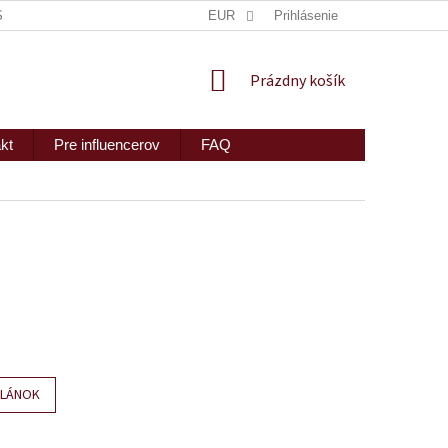
ISKRÉTNE ZASLANIE
MAPA SERVERU
EUR
Prihlásenie
2PEOPLE S.R.O.
NÁKUPNÝ
Prázdny košík
KOŠÍK
kt
Pre influencerov
FAQ
ČLÁNOK