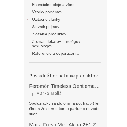
Esenciálne oleje a vône
Vzorky parfémov
Užitočné články
Slovník pojmov
Zloženie produktov
Zoznam lekárov - urológov -
sexuológov
Referencie a odporúčania
Posledné hodnotenie produktov
Feromón Timeless Gentleman silný feromónový parfém pre mužov - 50ml
Marko Meliš
|
Hodnotenie produktu je 5 z 5 hviezdičiek.
Spolužiačky sa idú o mňa potrhať :-) len
škoda že som o tomto parfume nevedel
skôr
Maca Fresh Men Akcia 2+1 ZDARMA (270kapsúl )