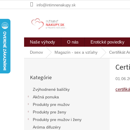
Prejsť
info@intimnenakupy.sk
na
obsah
Naše výhody
O nás
Erotické poviedky
Domov
Magazín - sex a vzťahy
Certifikát 
B
Cert
o
Preskočiť
č
Kategórie
kategórie
01.06.
n
ý
certifi
Zvýhodnené balíčky
p
Akčná ponuka
a
n
Produkty pre mužov
e
Produkty pre ženy
l
Produkty pre mužov i ženy
Aróma difuzéry