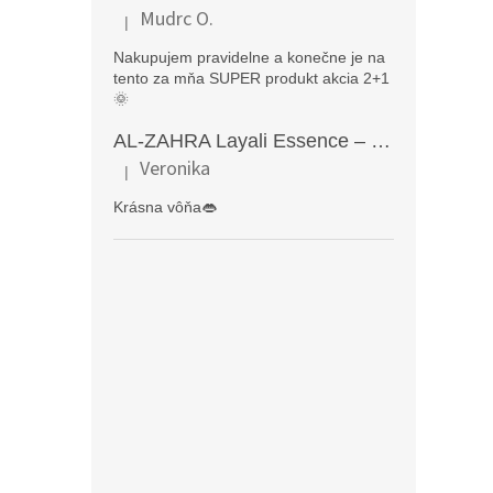
Mudrc O.
|
Hodnotenie produktu je 5 z 5 hviezdičiek.
Nakupujem pravidelne a konečne je na
tento za mňa SUPER produkt akcia 2+1
🌞
AL-ZAHRA Layali Essence – zmyselný arabský parfém pre ženy s originálnymi orientálnymi tónmi v luxusnom dubajskom štýle (50 ml)
Veronika
|
Hodnotenie produktu je 5 z 5 hviezdičiek.
Krásna vôňa👄