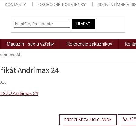
KONTAKTY
OBCHODNÉ PODMIENKY
100% INTÍMNE A D
HĽADAŤ
Magazín - sex a vzťahy
Referencie zákazníkov
Konta
Andrimax 24
ifikát Andrimax 24
2016
kát SZÚ Andrimax 24
PREDCHÁDZAJÚCI ČLÁNOK
ĎALŠÍ 