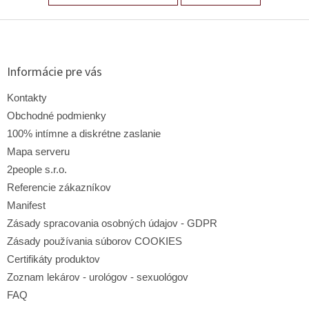
Z
á
p
ä
Informácie pre vás
t
i
Kontakty
e
Obchodné podmienky
100% intímne a diskrétne zaslanie
Mapa serveru
2people s.r.o.
Referencie zákazníkov
Manifest
Zásady spracovania osobných údajov - GDPR
Zásady používania súborov COOKIES
Certifikáty produktov
Zoznam lekárov - urológov - sexuológov
FAQ