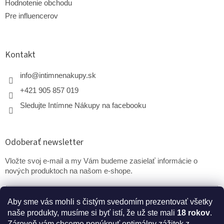
Hodnotenie obchodu
Pre influencerov
Kontakt
info
@
intimnenakupy.sk
+421 905 857 019
Sledujte Intímne Nákupy na facebooku
Odoberať newsletter
Vložte svoj e-mail a my Vám budeme zasielať informácie o
nových produktoch na našom e-shope.
Email
Aby sme vás mohli s čistým svedomím prezentovať všetky
naše produkty, musíme si byť istí, že už ste mali
18 rokov
.
PRIHLÁSIŤ SA
Zároveň vám chceme ponúknuť optimálny zážitok z