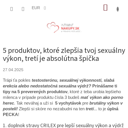
Prejsť
NÁKUP
na
EUR
obsah
KOŠÍK
5 produktov, ktoré zlepšia tvoj sexuálny
výkon, tretí je absolútna špička
27.04.2025
Trápi ťa pokles
testosterónu, sexuálnej výkonnosti, slabá
erekcia alebo nedostatočná sexuálna výdrž?
Prinášame ti
tipy na 5 preverených produktov
, ktoré z teba urobia lepšieho
milenca v prípade produktu čísla 3 budeš
mať výkon ako porno
herec
. Tak neváhaj a uži si
5 vychytávok
pre
brutálny výkon v
posteli!
Zlepši si skóre no nezabudni na ten
tretí
... to je
úplná
PECKA
!
1. doplnok stravy CRILEX pre lepší sexuálny výkon a výdrž